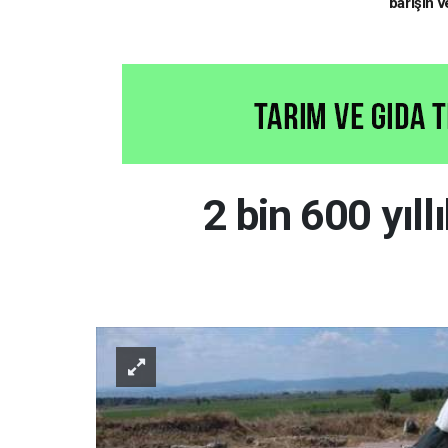
barışın v
hedefliy
2 bin 600 yıll