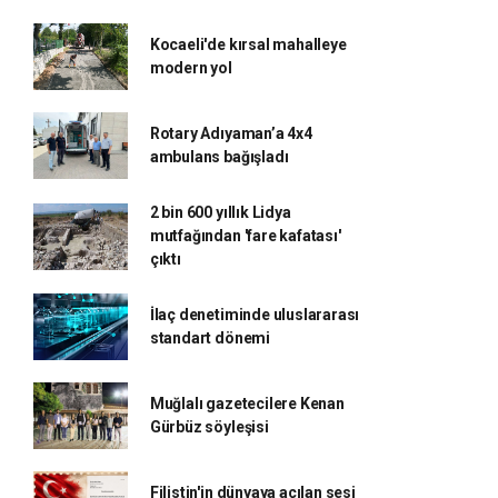
Kocaeli'de kırsal mahalleye
modern yol
Rotary Adıyaman’a 4x4
ambulans bağışladı
2 bin 600 yıllık Lidya
mutfağından 'fare kafatası'
çıktı
İlaç denetiminde uluslararası
standart dönemi
Muğlalı gazetecilere Kenan
Gürbüz söyleşisi
Filistin'in dünyaya açılan sesi