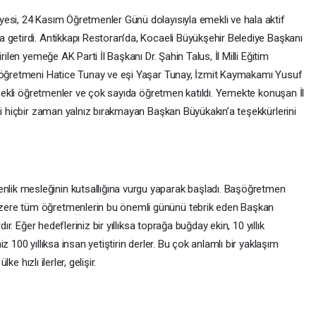
esi, 24 Kasım Öğretmenler Günü dolayısıyla emekli ve hala aktif
 getirdi. Antikkapı Restoran’da, Kocaeli Büyükşehir Belediye Başkanı
rilen yemeğe AK Parti İl Başkanı Dr. Şahin Talus, İl Milli Eğitim
l öğretmeni Hatice Tunay ve eşi Yaşar Tunay, İzmit Kaymakamı Yusuf
 emekli öğretmenler ve çok sayıda öğretmen katıldı. Yemekte konuşan İl
ni hiçbir zaman yalnız bırakmayan Başkan Büyükakın’a teşekkürlerini
ik mesleğinin kutsallığına vurgu yaparak başladı. Başöğretmen
zere tüm öğretmenlerin bu önemli gününü tebrik eden Başkan
ır. Eğer hedefleriniz bir yıllıksa toprağa buğday ekin, 10 yıllık
 100 yıllıksa insan yetiştirin derler. Bu çok anlamlı bir yaklaşım
ke hızlı ilerler, gelişir.