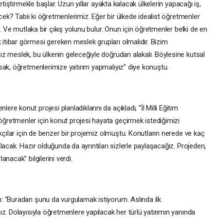
etiştirmekle başlar. Uzun yıllar ayakta kalacak ülkelerin yapacağı iş,
ecek? Tabii ki öğretmenlerimiz. Eğer bir ülkede idealist öğretmenler
z. Ve mutlaka bir çıkış yolunu bulur. Onun için öğretmenler belki de en
tibar görmesi gereken meslek grupları olmalıdır. Bizim
z meslek, bu ülkenin geleceğiyle doğrudan alakalı. Böylesine kutsal
sak, öğretmenlerimize yatırım yapmalıyız” diye konuştu.
 konut projesi planladıklarını da açıkladı, “İl Milli Eğitim
retmenler için konut projesi hayata geçirmek istediğimizi
ıkçılar için de benzer bir projemiz olmuştu. Konutların nerede ve kaç
acak. Hazır olduğunda da ayrıntıları sizlerle paylaşacağız. Projeden,
nacak” bilgilerini verdi.
: “Buradan şunu da vurgulamak istiyorum. Aslında ilk
z. Dolayısıyla öğretmenlere yapılacak her türlü yatırımın yanında