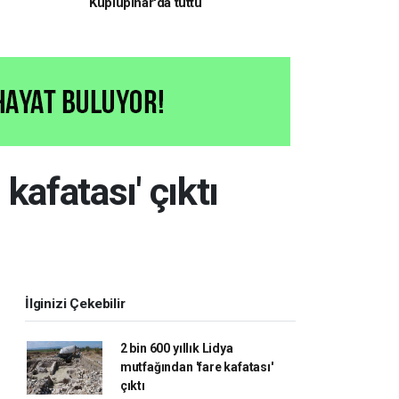
Küplüpınar'da tuttu
kafatası' çıktı
İlginizi Çekebilir
2 bin 600 yıllık Lidya
mutfağından 'fare kafatası'
çıktı