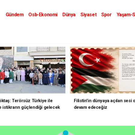
Gündem
Osb-Ekonomi
Dünya
Siyaset
Spor
Yaşam-S
Kripto Dünyası
Kültür-Sanat
Eğitim
ktaş: Terörsüz Türkiye ile
Filistin'in dünyaya açılan sesi
e istikrarın güçlendiği gelecek
devam edeceğiz
oruz