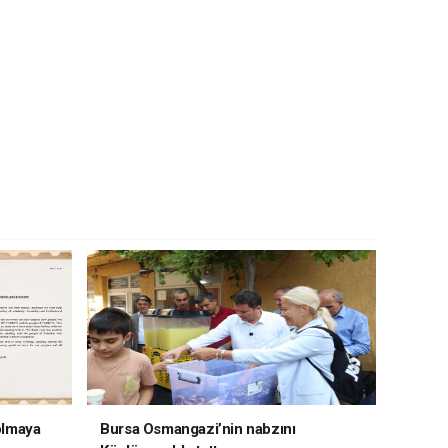
 olmaya
Bursa Osmangazi’nin nabzını