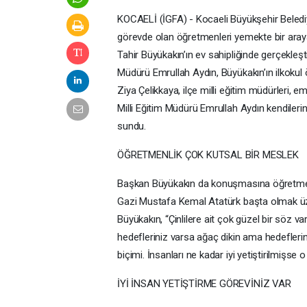
KOCAELİ (İGFA) - Kocaeli Büyükşehir Belediy
görevde olan öğretmenleri yemekte bir araya
Tahir Büyükakın’ın ev sahipliğinde gerçekleşti
Müdürü Emrullah Aydın, Büyükakın’ın ilkoku
Ziya Çelikkaya, ilçe milli eğitim müdürleri,
Milli Eğitim Müdürü Emrullah Aydın kendileri
sundu.
ÖĞRETMENLİK ÇOK KUTSAL BİR MESLEK
Başkan Büyükakın da konuşmasına öğretmenl
Gazi Mustafa Kemal Atatürk başta olmak ü
Büyükakın, “Çinlilere ait çok güzel bir söz vard
hedefleriniz varsa ağaç dikin ama hedefleriniz
biçimi. İnsanları ne kadar iyi yetiştirilmişse o ül
İYİ İNSAN YETİŞTİRME GÖREVİNİZ VAR