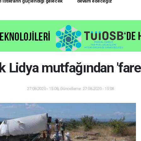
e istikrarın güçlendiği gelecek
devam edeceğiz
oruz
ık Lidya mutfağından 'fare 
27.08.2020 - 15:08, Güncelleme: 27.08.2020 - 15:08