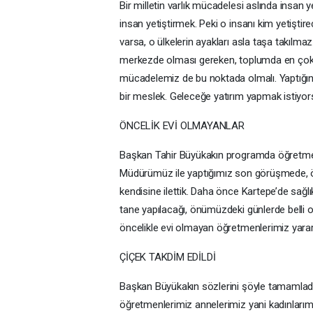
Bir milletin varlık mücadelesi aslında insan y
insan yetiştirmek. Peki o insanı kim yetiştir
varsa, o ülkelerin ayakları asla taşa takılma
merkezde olması gereken, toplumda en çok i
mücadelemiz de bu noktada olmalı. Yaptığını
bir meslek. Geleceğe yatırım yapmak istiyor
ÖNCELİK EVİ OLMAYANLAR
Başkan Tahir Büyükakın programda öğretmenlere
Müdürümüz ile yaptığımız son görüşmede, öğ
kendisine ilettik. Daha önce Kartepe’de sağl
tane yapılacağı, önümüzdeki günlerde belli ol
öncelikle evi olmayan öğretmenlerimiz yararla
ÇİÇEK TAKDİM EDİLDİ
Başkan Büyükakın sözlerini şöyle tamamladı
öğretmenlerimiz annelerimiz yani kadınlarımı