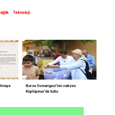
ağlık
Teknoloji
 olmaya
Bursa Osmangazi’nin nabzını
Küplüpınar'da tuttu