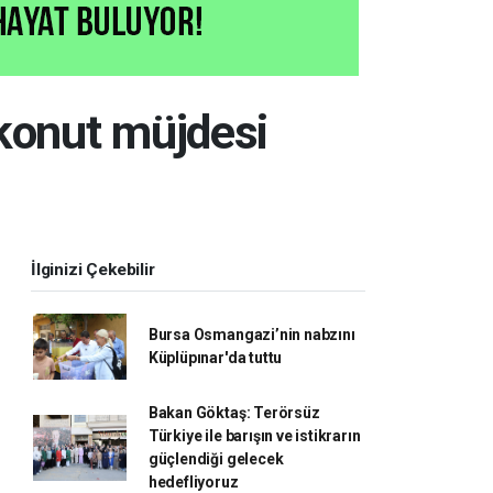
konut müjdesi
İlginizi Çekebilir
Bursa Osmangazi’nin nabzını
Küplüpınar'da tuttu
Bakan Göktaş: Terörsüz
Türkiye ile barışın ve istikrarın
güçlendiği gelecek
hedefliyoruz