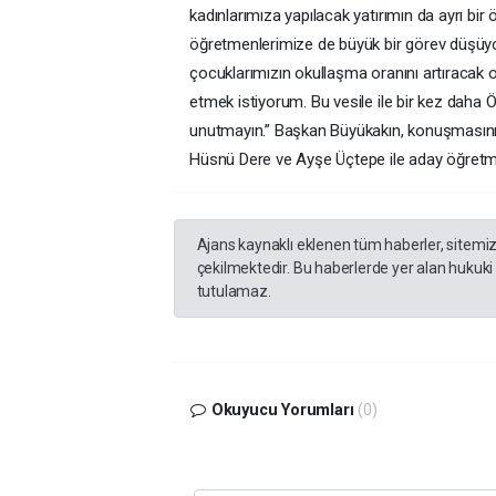
kadınlarımıza yapılacak yatırımın da ayrı b
öğretmenlerimize de büyük bir görev düşüyor
çocuklarımızın okullaşma oranını artıracak 
etmek istiyorum. Bu vesile ile bir kez daha
unutmayın.” Başkan Büyükakın, konuşmasının
Hüsnü Dere ve Ayşe Üçtepe ile aday öğretme
Ajans kaynaklı eklenen tüm haberler, sitemi
çekilmektedir. Bu haberlerde yer alan hukuki
tutulamaz.
Okuyucu Yorumları
(0)