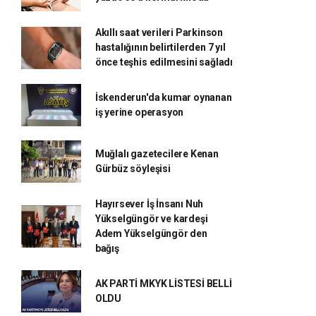
Akıllı saat verileri Parkinson
hastalığının belirtilerden 7 yıl
önce teşhis edilmesini sağladı
İskenderun'da kumar oynanan
iş yerine operasyon
Muğlalı gazetecilere Kenan
Gürbüz söyleşisi
Hayırsever İş İnsanı Nuh
Yükselgüngör ve kardeşi
Adem Yükselgüngör den
bağış
AK PARTİ MKYK LİSTESİ BELLİ
OLDU