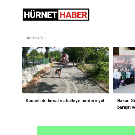
Anasayfa
Kocaeli'de kırsal mahalleye modern yol
Bakan Gö
barışın v
hedefliy