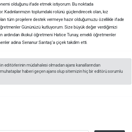
ir önemi olduğunu ifade etmek istiyorum. Bu noktada
. Kadınlarımızın toplumdaki rolünü güçlendirecek olan, kız
olan tüm projelere destek vermeye hazır olduğumuzu özellikle ifade
 Öğretmenler Gününüzü kutluyorum. Size büyük değer verdiğimizi
 ardından ilkokul öğretmeni Hatice Tunay, emekli öğretmenler
nler adına Senanur Sarıtaş’a çiçek takdim etti.
zin editörlerinin müdahalesi olmadan ajans kanallarından
 muhataplar haberi geçen ajans olup sitemizin hiç bir editörü sorumlu