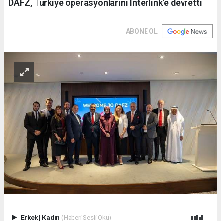
DAFZ, Türkiye operasyonlarını Interlink’e devretti
ABONE OL
Erkek
|
Kadın
(Haberi Sesli Oku)