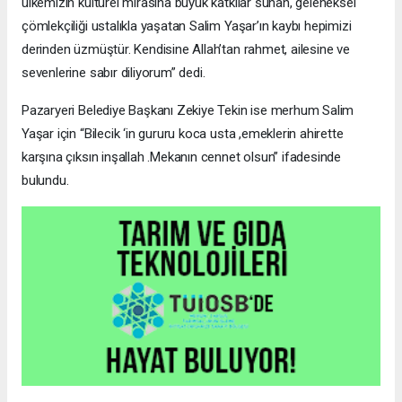
ülkemizin kültürel mirasına büyük katkılar sunan, geleneksel
çömlekçiliği ustalıkla yaşatan Salim Yaşar’ın kaybı hepimizi
derinden üzmüştür. Kendisine Allah’tan rahmet, ailesine ve
sevenlerine sabır diliyorum” dedi.
Pazaryeri Belediye Başkanı Zekiye Tekin ise merhum Salim
Yaşar için “Bilecik ‘in gururu koca usta ,emeklerin ahirette
karşına çıksın inşallah .Mekanın cennet olsun” ifadesinde
bulundu.