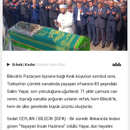
Erkek
|
Kadın
(Haberi Sesli Oku)
Bilecik’in Pazaryeri ilçesine bağlı Kınık köyünün sembol ismi,
Türkiye’nin çömlek sanatında yaşayan efsanesi 83 yaşındaki
Salim Yaşar, son yolculuğuna uğurlandı. 71 yıldır çamura can
veren, toprağı sanatla yoğuran ustanın vefatı, hem Bilecik’te,
hem de ülke genelinde büyük üzüntü oluşturdu.
Sedat CEYLAN / BİLECİK (İGFA) - Bir süredir Ankara’da tedavi
gören “Yaşayan İnsan Hazinesi” ödüllü Yaşar, dün hayatını