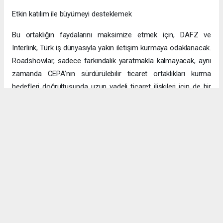
Etkin katılım ile büyümeyi desteklemek
Bu ortaklığın faydalarını maksimize etmek için, DAFZ ve
Interlink, Türk iş dünyasıyla yakın iletişim kurmaya odaklanacak.
Roadshowlar, sadece farkındalık yaratmakla kalmayacak, aynı
zamanda CEPA’nın sürdürülebilir ticaret ortaklıkları kurma
hedefleri doğrultusunda uzun vadeli ticaret ilişkileri için de bir
platform sağlayacak.
Uzun vadeli büyümeye yönelik ekonomik sinerjiler
CEPA ile enerji, üretim ve lojistik dahil birçok sektörde
öngörülen hızlı büyümeyle ikili ticaret ve yatırımlar için sağlam
bir temel oluşturuluyor. DAFZ’ın Türkiye operasyonlarını
Interlink’e devretmesi, iki ülkenin işletmelerinin rekabetçi küresel
arenada başarılı olmasını amaçlarken, DAFZ’ın küresel
ekonomide iş birliği kolaylaştırıcısı rolünü de pekiştiriyor.