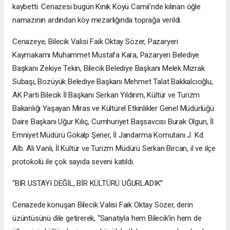
kaybetti. Cenazesi bugün Kınık Köyü Camii’nde kılınan öğle
namazının ardından köy mezarlığında toprağa verildi.
Cenazeye; Bilecik Valisi Faik Oktay Sözer, Pazaryeri
Kaymakamı Muhammet Mustafa Kara, Pazaryeri Belediye
Başkanı Zekiye Tekin, Bilecik Belediye Başkanı Melek Mızrak
Subaşı, Bozüyük Belediye Başkanı Mehmet Talat Bakkalcıoğlu,
AK Parti Bilecik İl Başkanı Serkan Yıldırım, Kültür ve Turizm
Bakanlığı Yaşayan Miras ve Kültürel Etkinlikler Genel Müdürlüğü
Daire Başkanı Uğur Kılıç, Cumhuriyet Başsavcısı Burak Olgun, İl
Emniyet Müdürü Gökalp Şener, İl Jandarma Komutanı J. Kd.
Alb. Ali Vanlı, İl Kültür ve Turizm Müdürü Serkan Bircan, il ve ilçe
protokolü ile çok sayıda seveni katıldı.
“BİR USTAYI DEĞİL, BİR KÜLTÜRÜ UĞURLADIK”
Cenazede konuşan Bilecik Valisi Faik Oktay Sözer, derin
üzüntüsünü dile getirerek, “Sanatıyla hem Bilecik’in hem de