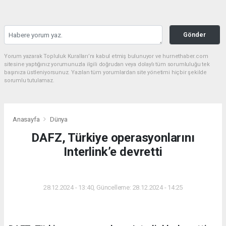
Gönder
Yorum yazarak Topluluk Kuralları’nı kabul etmiş bulunuyor ve hurnethaber.com
sitesine yaptığınız yorumunuzla ilgili doğrudan veya dolaylı tüm sorumluluğu tek
başınıza üstleniyorsunuz. Yazılan tüm yorumlardan site yönetimi hiçbir şekilde
sorumlu tutulamaz.
Anasayfa
Dünya
DAFZ, Türkiye operasyonlarını
Interlink’e devretti
DÜNYA
28.12.2024 - 13:40, Güncelleme: 28.12.2024 - 14:25