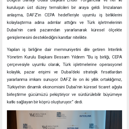
kuruluşun üst düzey temsilcileri bir araya geldi. İmzalanan
anlaşma, DAFZ’ın CEPA hedefleriyle uyumlu iş birliklerini
kolaylaştırma adına adımlar attığını ve Türk işletmelerinin
Dubai’nin canlı pazarından yararlanarak küresel ölçekte
genişlemesini desteklediğini kanıtlar nitelikte.
Yapılan iş birliğine dair memnuniyetini dile getiren Interlink
Yönetim Kurulu Başkanı Bessam Yıldırım “Bu iş birliği, CEPA
çerçevesiyle uyumlu olarak, Türk işletmelerine operasyonel
kolaylık, pazar erişimi ve Dubai’deki stratejik fırsatlardan
yararlanma imkanı sunuyor. DAFZ ile on iki yıllık ortaklığımız,
Türkiye’nin dinamik ekonomisini Dubai’nin küresel ticaret ağıyla
birleştirme gücümüzü pekiştiriyor ve sürdürülebilir büyümeye
katkı sağlayan bir köprü oluşturuyor.” dedi.