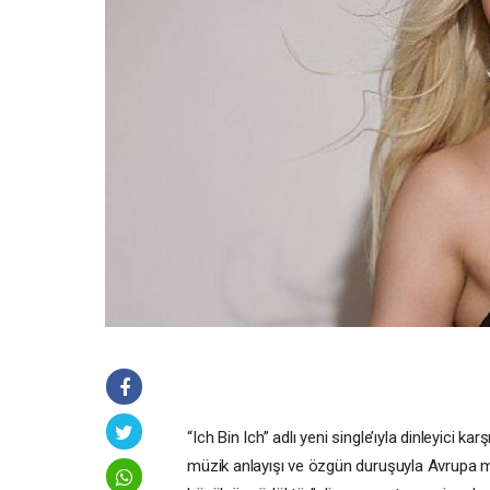
“Ich Bin Ich” adlı yeni single’ıyla dinleyici
müzik anlayışı ve özgün duruşuyla Avrupa m