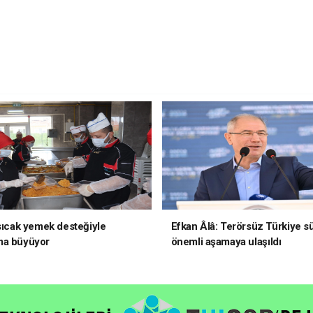
 sıcak yemek desteğiyle
Efkan Âlâ: Terörsüz Türkiye s
ma büyüyor
önemli aşamaya ulaşıldı