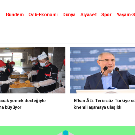
Gündem
Osb-Ekonomi
Dünya
Siyaset
Spor
Yaşam-S
Kripto Dünyası
Kültür-Sanat
Eğitim
 sıcak yemek desteğiyle
Efkan Âlâ: Terörsüz Türkiye s
ma büyüyor
önemli aşamaya ulaşıldı