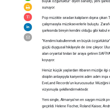
büyük özgürlüktür” diyen sanatçı, yeni şarkıs
sunuyor.
Pop müzikte sıradan kalıpların dışına çıkan T
çalışmasıyla müzikseverlerle buluştu. Zarafe
şarkısında bireyin kendini olduğu gibi kabul 
“Kendimi kabullenmek en büyük özgürlüktür” m
güçlü duygusal hikâyeyle de öne çıkıyor. Ulus
alan oryantal tınıları bir araya getiren SAF
koyuyor.
Henüz küçük yaşlardan itibaren müziğe ilgi d
disiplin anlayışıyla kariyerini adım adım inşa 
EveLand Records’un kurucusudur. Müziğini i
vizyonuyla şekillendirmektedir.
Yeni single, Almanya’nın en saygın müzik pro
geçirildi. Helene Fischer, Roland Kaiser, Andr