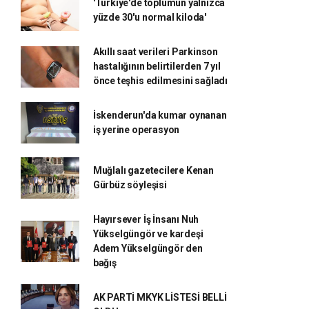
'Türkiye'de toplumun yalnızca
yüzde 30'u normal kiloda'
Akıllı saat verileri Parkinson
hastalığının belirtilerden 7 yıl
önce teşhis edilmesini sağladı
İskenderun'da kumar oynanan
iş yerine operasyon
Muğlalı gazetecilere Kenan
Gürbüz söyleşisi
Hayırsever İş İnsanı Nuh
Yükselgüngör ve kardeşi
Adem Yükselgüngör den
bağış
AK PARTİ MKYK LİSTESİ BELLİ