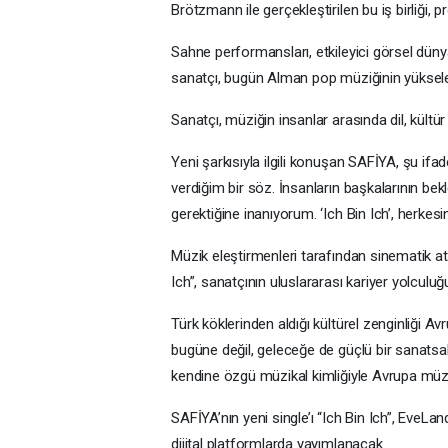
Brötzmann ile gerçekleştirilen bu iş birliği, 
Sahne performansları, etkileyici görsel düny
sanatçı, bugün Alman pop müziğinin yükselen
Sanatçı, müziğin insanlar arasında dil, kültü
Yeni şarkısıyla ilgili konuşan SAFİYA, şu ifad
verdiğim bir söz. İnsanların başkalarının bekl
gerektiğine inanıyorum. ‘Ich Bin Ich’, herkesi
Müzik eleştirmenleri tarafından sinematik at
Ich”, sanatçının uluslararası kariyer yolculu
Türk köklerinden aldığı kültürel zenginliği A
bugüne değil, geleceğe de güçlü bir sanatsal
kendine özgü müzikal kimliğiyle Avrupa müzik
SAFİYA’nın yeni single’ı “Ich Bin Ich”, Eve
dijital platformlarda yayımlanacak.