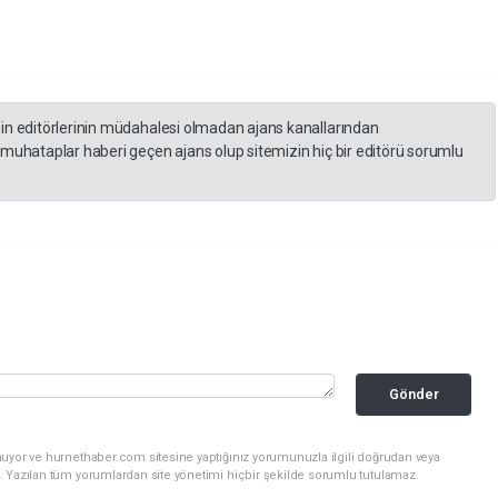
zin editörlerinin müdahalesi olmadan ajans kanallarından
 muhataplar haberi geçen ajans olup sitemizin hiç bir editörü sorumlu
Gönder
nuyor ve hurnethaber.com sitesine yaptığınız yorumunuzla ilgili doğrudan veya
. Yazılan tüm yorumlardan site yönetimi hiçbir şekilde sorumlu tutulamaz.