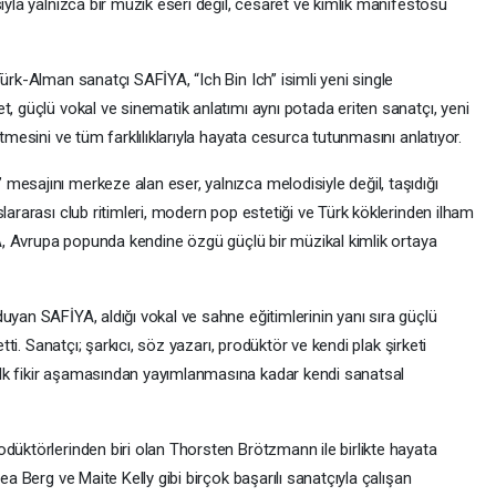
ıyla yalnızca bir müzik eseri değil, cesaret ve kimlik manifestosu
ürk-Alman sanatçı SAFİYA, “Ich Bin Ich” isimli yeni single
t, güçlü vokal ve sinematik anlatımı aynı potada eriten sanatçı, yeni
etmesini ve tüm farklılıklarıyla hayata cesurca tutunmasını anlatıyor.
esajını merkeze alan eser, yalnızca melodisiyle değil, taşıdığı
lararası club ritimleri, modern pop estetiği ve Türk köklerinden ilham
İYA, Avrupa popunda kendine özgü güçlü bir müzikal kimlik ortaya
uyan SAFİYA, aldığı vokal ve sahne eğitimlerinin yanı sıra güçlü
etti. Sanatçı; şarkıcı, söz yazarı, prodüktör ve kendi plak şirketi
lk fikir aşamasından yayımlanmasına kadar kendi sanatsal
düktörlerinden biri olan Thorsten Brötzmann ile birlikte hayata
ea Berg ve Maite Kelly gibi birçok başarılı sanatçıyla çalışan