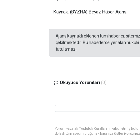
Kaynak: (BYZHA) Beyaz Haber Ajansı
Ajans kaynaklı eklenen tüm haberler, sitemi
çekilmektedir. Bu haberlerde yer alan hukuki
tutulamaz.
Okuyucu Yorumları
(0)
Yorum yazarak Topluluk Kuralları’nı kabul etmiş bulu
dolaylı tüm sorumluluğu tek başınıza üstleniyorsunuz