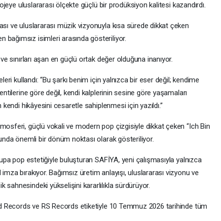
projeye uluslararası ölçekte güçlü bir prodüksiyon kalitesi kazandırdı.
ası ve uluslararası müzik vizyonuyla kısa sürede dikkat çeken
 bağımsız isimleri arasında gösteriliyor.
r ve sınırları aşan en güçlü ortak değer olduğuna inanıyor.
eleri kullandı: “Bu şarkı benim için yalnızca bir eser değil; kendime
entilerine göre değil, kendi kalplerinin sesine göre yaşamaları
n kendi hikâyesini cesaretle sahiplenmesi için yazıldı.”
mosferi, güçlü vokali ve modern pop çizgisiyle dikkat çeken “Ich Bin
ğunda önemli bir dönüm noktası olarak gösteriliyor.
vrupa pop estetiğiyle buluşturan SAFİYA, yeni çalışmasıyla yalnızca
 imza bırakıyor. Bağımsız üretim anlayışı, uluslararası vizyonu ve
 sahnesindeki yükselişini kararlılıkla sürdürüyor.
Land Records ve RS Records etiketiyle 10 Temmuz 2026 tarihinde tüm