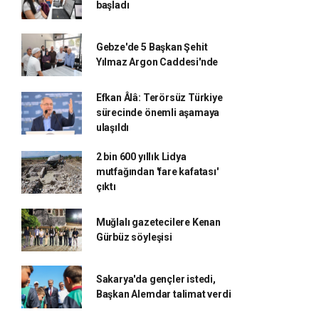
başladı
Gebze'de 5 Başkan Şehit
Yılmaz Argon Caddesi'nde
Efkan Âlâ: Terörsüz Türkiye
sürecinde önemli aşamaya
ulaşıldı
2 bin 600 yıllık Lidya
mutfağından 'fare kafatası'
çıktı
Muğlalı gazetecilere Kenan
Gürbüz söyleşisi
Sakarya'da gençler istedi,
Başkan Alemdar talimat verdi