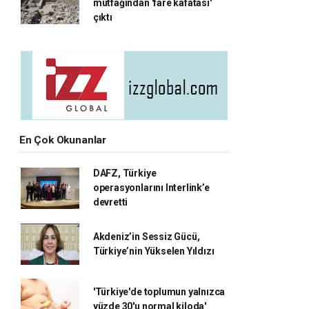
mutfağından 'fare kafatası'
çıktı
En Çok Okunanlar
DAFZ, Türkiye
operasyonlarını Interlink’e
devretti
Akdeniz’in Sessiz Gücü,
Türkiye’nin Yükselen Yıldızı
'Türkiye'de toplumun yalnızca
yüzde 30'u normal kiloda'