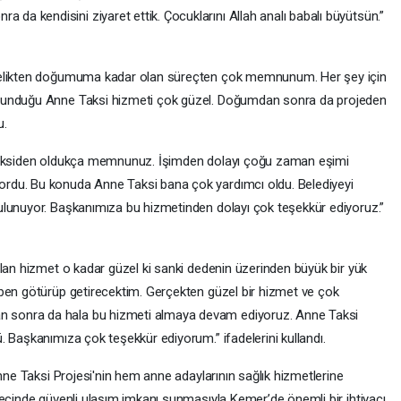
 kendisini ziyaret ettik. Çocuklarını Allah analı babalı büyütsün.”
lelikten doğumuma kadar olan süreçten çok memnunum. Her şey için
sunduğu Anne Taksi hizmeti çok güzel. Doğumdan sonra da projeden
u.
 Taksiden oldukça memnunuz. İşimden dolayı çoğu zaman eşimi
rdu. Bu konuda Anne Taksi bana çok yardımcı oldu. Belediyeyi
ulunuyor. Başkanımıza bu hizmetinden dolayı çok teşekkür ediyoruz.”
ılan hizmet o kadar güzel ki sanki dedenin üzerinden büyük bir yük
ben götürüp getirecektim. Gerçekten güzel bir hizmet ve çok
sonra da hala bu hizmeti almaya devam ediyoruz. Anne Taksi
. Başkanımıza çok teşekkür ediyorum.” ifadelerini kullandı.
Anne Taksi Projesi'nin hem anne adaylarının sağlık hizmetlerine
recinde güvenli ulaşım imkanı sunmasıyla Kemer’de önemli bir ihtiyacı