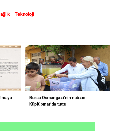
ağlık
Teknoloji
 olmaya
Bursa Osmangazi’nin nabzını
Küplüpınar'da tuttu