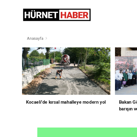
Anasayfa
Kocaeli'de kırsal mahalleye modern yol
Bakan Gö
barışın v
hedefliy