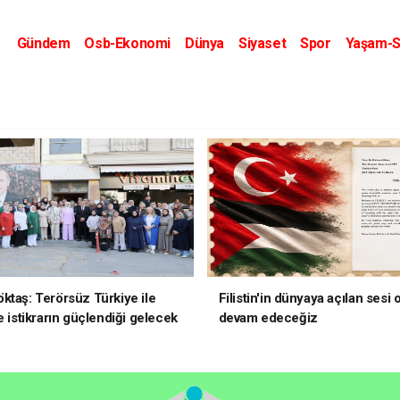
Gündem
Osb-Ekonomi
Dünya
Siyaset
Spor
Yaşam-S
Kripto Dünyası
Kültür-Sanat
Eğitim
ktaş: Terörsüz Türkiye ile
Filistin'in dünyaya açılan sesi
e istikrarın güçlendiği gelecek
devam edeceğiz
oruz