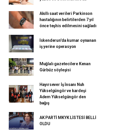
Akıllı saat verileri Parkinson
hastalığının belirtilerden 7 yıl
önce teşhis edilmesini sağladı
İskenderun'da kumar oynanan
iş yerine operasyon
Muğlalı gazetecilere Kenan
Gürbüz söyleşisi
Hayırsever İş İnsanı Nuh
Yükselgüngör ve kardeşi
Adem Yükselgüngör den
bağış
AK PARTİ MKYK LİSTESİ BELLİ
OLDU