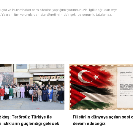
nuyor ve hurnethaber.com sitesine yaptığınız yorumunuzla ilgili doğrudan veya
. Yazılan tüm yorumlardan site yönetimi hiçbir şekilde sorumlu tutulamaz.
ktaş: Terörsüz Türkiye ile
Filistin'in dünyaya açılan sesi
e istikrarın güçlendiği gelecek
devam edeceğiz
oruz