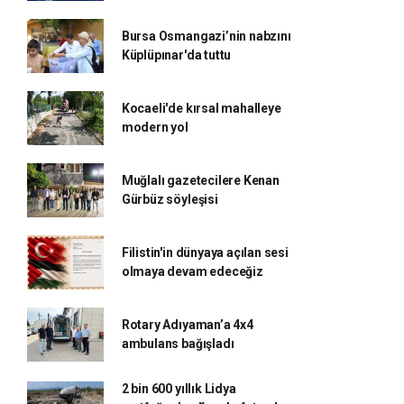
Bursa Osmangazi’nin nabzını
Küplüpınar'da tuttu
Kocaeli'de kırsal mahalleye
modern yol
Muğlalı gazetecilere Kenan
Gürbüz söyleşisi
Filistin'in dünyaya açılan sesi
olmaya devam edeceğiz
Rotary Adıyaman’a 4x4
ambulans bağışladı
2 bin 600 yıllık Lidya