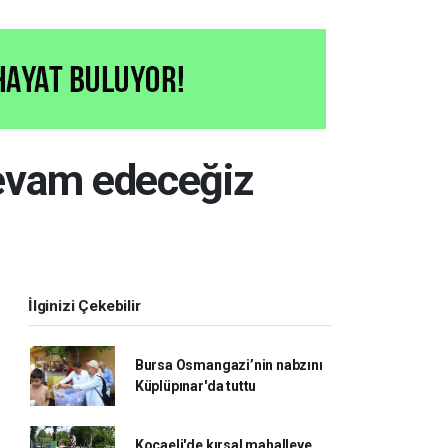
 devam edeceğiz
İlginizi Çekebilir
Bursa Osmangazi’nin nabzını
Küplüpınar'da tuttu
Kocaeli'de kırsal mahalleye