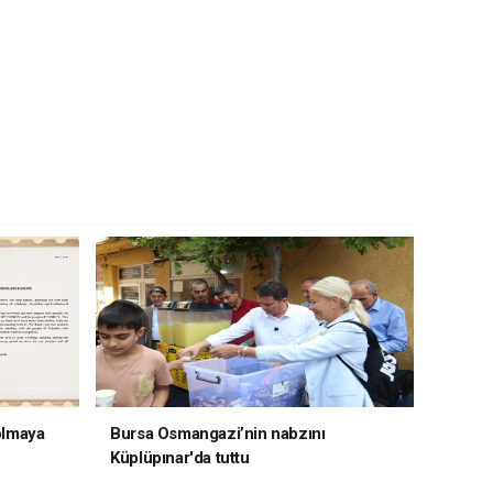
 olmaya
Bursa Osmangazi’nin nabzını
Küplüpınar'da tuttu