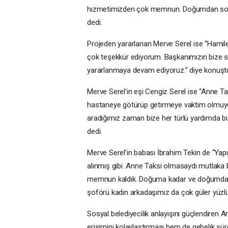
hizmetimizden çok memnun. Doğumdan sonra da
dedi.
Projeden yararlanan Merve Serel ise “Hami
çok teşekkür ediyorum. Başkanımızın bize 
yararlanmaya devam ediyoruz.” diye konuşt
Merve Serel’in eşi Cengiz Serel ise “Anne
hastaneye götürüp getirmeye vaktim olmuyo
aradığımız zaman bize her türlü yardımda b
dedi.
Merve Serel’in babası İbrahim Tekin de “Yap
alınmış gibi. Anne Taksi olmasaydı mutlaka 
memnun kaldık. Doğuma kadar ve doğumdan 
şoförü kadın arkadaşımız da çok güler yüzlü
Sosyal belediyecilik anlayışını güçlendiren 
erişimini kolaylaştırması hem de gebelik sü