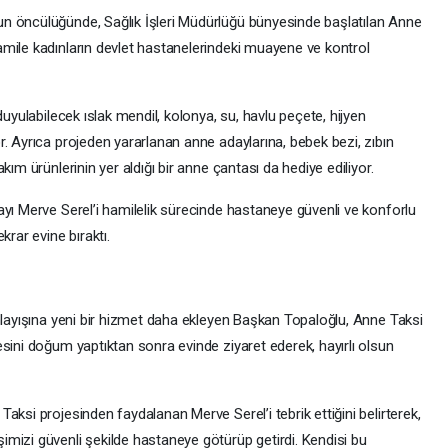
n öncülüğünde, Sağlık İşleri Müdürlüğü bünyesinde başlatılan Anne
mile kadınların devlet hastanelerindeki muayene ve kontrol
duyulabilecek ıslak mendil, kolonya, su, havlu peçete, hijyen
. Ayrıca projeden yararlanan anne adaylarına, bebek bezi, zıbın
kım ürünlerinin yer aldığı bir anne çantası da hediye ediliyor.
ayı Merve Serel’i hamilelik sürecinde hastaneye güvenli ve konforlu
krar evine bıraktı.
i
anlayışına yeni bir hizmet daha ekleyen Başkan Topaloğlu, Anne Taksi
sini doğum yaptıktan sonra evinde ziyaret ederek, hayırlı olsun
aksi projesinden faydalanan Merve Serel’i tebrik ettiğini belirterek,
mizi güvenli şekilde hastaneye götürüp getirdi. Kendisi bu