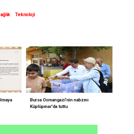
ağlık
Teknoloji
 olmaya
Bursa Osmangazi’nin nabzını
Küplüpınar'da tuttu