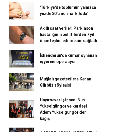
'Türkiye'de toplumun yalnızca
yüzde 30'u normal kiloda'
Akıllı saat verileri Parkinson
hastalığının belirtilerden 7 yıl
önce teşhis edilmesini sağladı
İskenderun'da kumar oynanan
iş yerine operasyon
Muğlalı gazetecilere Kenan
Gürbüz söyleşisi
Hayırsever İş İnsanı Nuh
Yükselgüngör ve kardeşi
Adem Yükselgüngör den
bağış