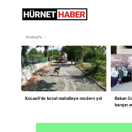
Anasayfa
Kocaeli'de kırsal mahalleye modern yol
Bakan Gö
barışın v
hedefliy