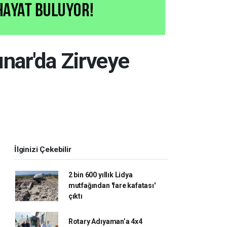
ınar'da Zirveye
İlginizi Çekebilir
2 bin 600 yıllık Lidya
mutfağından 'fare kafatası'
çıktı
Rotary Adıyaman’a 4x4