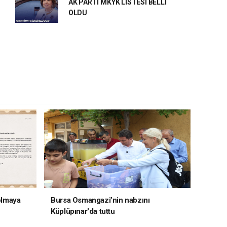
AK PARTİ MKYK LİSTESİ BELLİ
OLDU
 olmaya
Bursa Osmangazi’nin nabzını
Küplüpınar'da tuttu