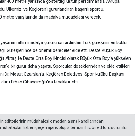
dınlar 400 metre yarışında gösterdiği üstün performansla Avrupa
u. Ülkemizi ve Keçiören’i gururlandıran başarılı sporcu,
 metre yarışlarında da madalya mücadelesi verecek.
 yaşanan altın madalya gururunun ardından Türk güreşinin en köklü
ağlı Güreşleri’nde de önemli dereceler elde etti. Deste Küçük Boy
iğit Aktaş ile Deste Orta Boy ikincisi olarak Büyük Orta Boy’a yükselen
n’e bir gurur daha yaşattı. Sporcular, deseklerinden ve elde ettikleri
nı Dr. Mesut Özarslan’a, Keçiören Belediyesi Spor Kulübü Başkanı
üdürü Erhan Cihangiroğlu’na teşekkür etti.
zin editörlerinin müdahalesi olmadan ajans kanallarından
 muhataplar haberi geçen ajans olup sitemizin hiç bir editörü sorumlu