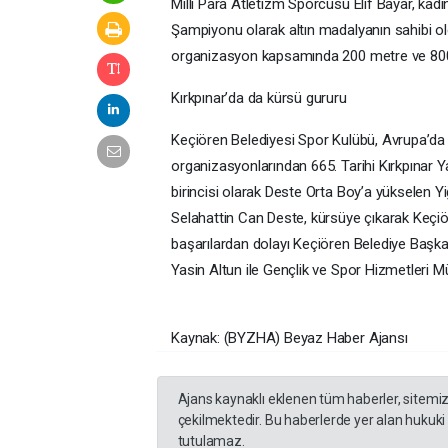
Milli Para Atletizm Sporcusu Elif Bayar, ka
Şampiyonu olarak altın madalyanın sahibi old
organizasyon kapsamında 200 metre ve 800
Kırkpınar’da da kürsü gururu
Keçiören Belediyesi Spor Kulübü, Avrupa’da
organizasyonlarından 665. Tarihi Kırkpınar Y
birincisi olarak Deste Orta Boy’a yükselen Y
Selahattin Can Deste, kürsüye çıkarak Keçiöre
başarılardan dolayı Keçiören Belediye Başka
Yasin Altun ile Gençlik ve Spor Hizmetleri M
Kaynak: (BYZHA) Beyaz Haber Ajansı
Ajans kaynaklı eklenen tüm haberler, sitemi
çekilmektedir. Bu haberlerde yer alan hukuki
tutulamaz.