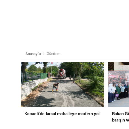
Anasayfa
Gündem
Kocaeli'de kırsal mahalleye modern yol
Bakan Gö
barışın v
hedefliy