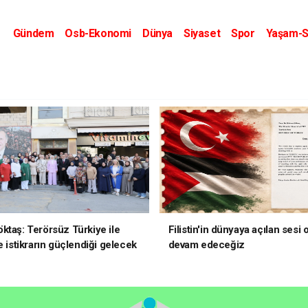
Gündem
Osb-Ekonomi
Dünya
Siyaset
Spor
Yaşam-S
Kripto Dünyası
Kültür-Sanat
Eğitim
ktaş: Terörsüz Türkiye ile
Filistin'in dünyaya açılan sesi
e istikrarın güçlendiği gelecek
devam edeceğiz
oruz