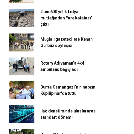
2 bin 600 yıllık Lidya
mutfağından 'fare kafatası'
çıktı
Muğlalı gazetecilere Kenan
Gürbüz söyleşisi
Rotary Adıyaman’a 4x4
ambulans bağışladı
Bursa Osmangazi’nin nabzını
Küplüpınar'da tuttu
İlaç denetiminde uluslararası
standart dönemi