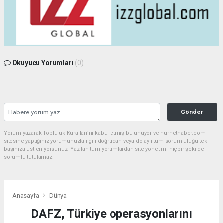
Okuyucu Yorumları
(0)
Gönder
Yorum yazarak Topluluk Kuralları’nı kabul etmiş bulunuyor ve hurnethaber.com
sitesine yaptığınız yorumunuzla ilgili doğrudan veya dolaylı tüm sorumluluğu tek
başınıza üstleniyorsunuz. Yazılan tüm yorumlardan site yönetimi hiçbir şekilde
sorumlu tutulamaz.
Anasayfa
Dünya
DAFZ, Türkiye operasyonlarını