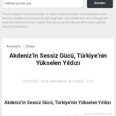
Gönder
Yorum yazarak Topluluk Kuralları’nı kabul etmiş bulunuyor ve hurnethaber.com
sitesine yaptığınız yorumunuzla ilgili doğrudan veya dolaylı tüm sorumluluğu tek
başınıza üstleniyorsunuz. Yazılan tüm yorumlardan site yönetimi hiçbir şekilde
sorumlu tutulamaz.
Anasayfa
Dünya
Akdeniz’in Sessiz Gücü, Türkiye’nin
Yükselen Yıldızı
DÜNYA
13.10.2025 - 16:53, Güncelleme: 13.10.2025 - 17:41
Akdeniz’in Sessiz Gücü, Türkiye’nin Yükselen Yıldızı