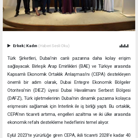
Erkek
|
Kadın
(Haberi Sesli Oku)
Türk Şirketleri, Dubai’nin canlı pazarına daha kolay erişim
sağlayacak. Birleşik Arap Emirlikleri (BAE) ve Türkiye arasında
Kapsamlı Ekonomik Ortaklık Anlaşması’nı (CEPA) destekleyen
önemli bir adım olarak, Dubai Entegre Ekonomik Bölgeler
Otoritesi’nin (DIEZ) üyesi Dubai Havalimanı Serbest Bölgesi
(DAFZ), Türk işletmelerinin Dubai’nin dinamik pazarına kolayca
erişmesini sağlamak için Interlink ile iş birliği yaptı. Bu ortaklık,
CEPA’nın ticareti artırma, engelleri azaltma ve iki ülke arasında
ekonomik refahı destekleme hedeflerini temel alıyor.
Eylül 2023’te yürürlüğe giren CEPA, ikili ticareti 2028’e kadar 40