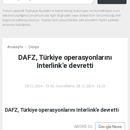
Yorum yazarak Topluluk Kuralları’nı kabul etmiş bulunuyor ve hurnethaber.com
sitesine yaptığınız yorumunuzla ilgili doğrudan veya dolaylı tüm sorumluluğu tek
başınıza üstleniyorsunuz. Yazılan tüm yorumlardan site yönetimi hiçbir şekilde
sorumlu tutulamaz.
Anasayfa
Dünya
DAFZ, Türkiye operasyonlarını
Interlink’e devretti
DÜNYA
28.12.2024 - 13:40, Güncelleme: 28.12.2024 - 14:25
DAFZ, Türkiye operasyonlarını Interlink’e devretti
ABONE OL