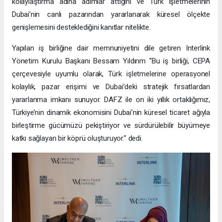
kolaylaştırma adına adımlar attığını ve Türk işletmelerinin
Dubai’nin canlı pazarından yararlanarak küresel ölçekte
genişlemesini desteklediğini kanıtlar nitelikte.
Yapılan iş birliğine dair memnuniyetini dile getiren Interlink
Yönetim Kurulu Başkanı Bessam Yıldırım “Bu iş birliği, CEPA
çerçevesiyle uyumlu olarak, Türk işletmelerine operasyonel
kolaylık, pazar erişimi ve Dubai’deki stratejik fırsatlardan
yararlanma imkanı sunuyor. DAFZ ile on iki yıllık ortaklığımız,
Türkiye’nin dinamik ekonomisini Dubai’nin küresel ticaret ağıyla
birleştirme gücümüzü pekiştiriyor ve sürdürülebilir büyümeye
katkı sağlayan bir köprü oluşturuyor.” dedi.