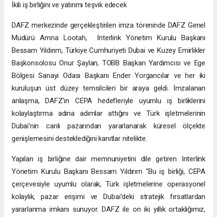
İkili iş birliğini ve yatırımı teşvik edecek
DAFZ merkezinde gerçekleştirilen imza töreninde DAFZ Genel
Müdürü Amna Lootah, Interlink Yönetim Kurulu Başkanı
Bessam Yıldırım, Türkiye Cumhuriyeti Dubai ve Kuzey Emirlikler
Başkonsolosu Onur Şaylan, TOBB Başkan Yardımcısı ve Ege
Bölgesi Sanayi Odası Başkanı Ender Yorgancılar ve her iki
kuruluşun üst düzey temsilcileri bir araya geldi. İmzalanan
anlaşma, DAFZ’ın CEPA hedefleriyle uyumlu iş birliklerini
kolaylaştırma adına adımlar attığını ve Türk işletmelerinin
Dubai’nin canlı pazarından yararlanarak küresel ölçekte
genişlemesini desteklediğini kanıtlar nitelikte.
Yapılan iş birliğine dair memnuniyetini dile getiren Interlink
Yönetim Kurulu Başkanı Bessam Yıldırım “Bu iş birliği, CEPA
çerçevesiyle uyumlu olarak, Türk işletmelerine operasyonel
kolaylık, pazar erişimi ve Dubai’deki stratejik fırsatlardan
yararlanma imkanı sunuyor. DAFZ ile on iki yıllık ortaklığımız,