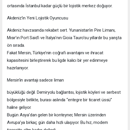
ortasında İstanbul kadar güçlü bir lojistik merkez doğuyor.
Akdeniz’in Yeni Lojistik Oyuncusu
Akdeniz havzasında rekabet sert. Yunanistan’ın Pire Limanı,
Mısır’ın Port Said’i ve İtalya’nın Gioia Tauro’su yıllardır bu yarışta
ön sırada.
Fakat Mersin, Türkiye’nin coğrafi avantajını ve ihracat
kapasitesini birleştirerek bu ligde kalıcı bir yer edinmeye
hazırlanıyor.
Mersin’in avantajı sadece liman
büyüklüğü değil. Demiryolu bağlantısı, lojistik köyleri ve serbest
bölgesiyle birlikte, burası aslında “entegre bir ticaret üssü”
haline geliyor.
Bugün Asya’dan gelen bir konteyner, Mersin üzerinden
Avrupa’ya birkaç gün daha hızlı ulaşıyor. Bu hız, modern
ticarette altın kadar değerli.