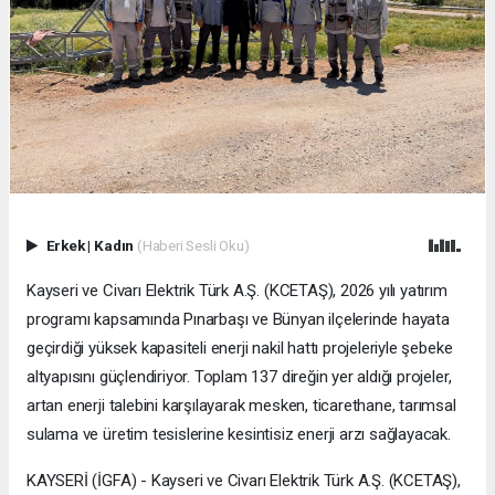
Erkek
|
Kadın
(Haberi Sesli Oku)
Kayseri ve Civarı Elektrik Türk A.Ş. (KCETAŞ), 2026 yılı yatırım
programı kapsamında Pınarbaşı ve Bünyan ilçelerinde hayata
geçirdiği yüksek kapasiteli enerji nakil hattı projeleriyle şebeke
altyapısını güçlendiriyor. Toplam 137 direğin yer aldığı projeler,
artan enerji talebini karşılayarak mesken, ticarethane, tarımsal
sulama ve üretim tesislerine kesintisiz enerji arzı sağlayacak.
KAYSERİ (İGFA) - Kayseri ve Civarı Elektrik Türk A.Ş. (KCETAŞ),