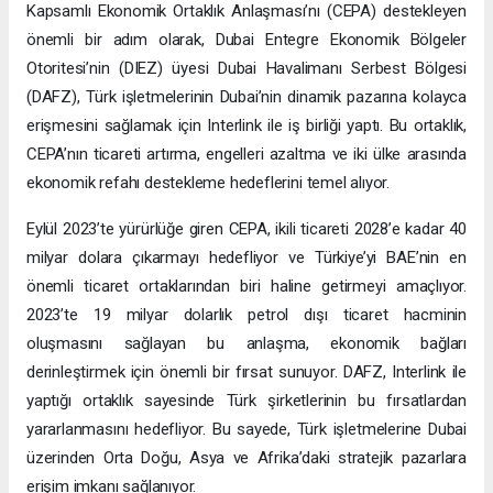
Kapsamlı Ekonomik Ortaklık Anlaşması’nı (CEPA) destekleyen
önemli bir adım olarak, Dubai Entegre Ekonomik Bölgeler
Otoritesi’nin (DIEZ) üyesi Dubai Havalimanı Serbest Bölgesi
(DAFZ), Türk işletmelerinin Dubai’nin dinamik pazarına kolayca
erişmesini sağlamak için Interlink ile iş birliği yaptı. Bu ortaklık,
CEPA’nın ticareti artırma, engelleri azaltma ve iki ülke arasında
ekonomik refahı destekleme hedeflerini temel alıyor.
Eylül 2023’te yürürlüğe giren CEPA, ikili ticareti 2028’e kadar 40
milyar dolara çıkarmayı hedefliyor ve Türkiye’yi BAE’nin en
önemli ticaret ortaklarından biri haline getirmeyi amaçlıyor.
2023’te 19 milyar dolarlık petrol dışı ticaret hacminin
oluşmasını sağlayan bu anlaşma, ekonomik bağları
derinleştirmek için önemli bir fırsat sunuyor. DAFZ, Interlink ile
yaptığı ortaklık sayesinde Türk şirketlerinin bu fırsatlardan
yararlanmasını hedefliyor. Bu sayede, Türk işletmelerine Dubai
üzerinden Orta Doğu, Asya ve Afrika’daki stratejik pazarlara
erişim imkanı sağlanıyor.