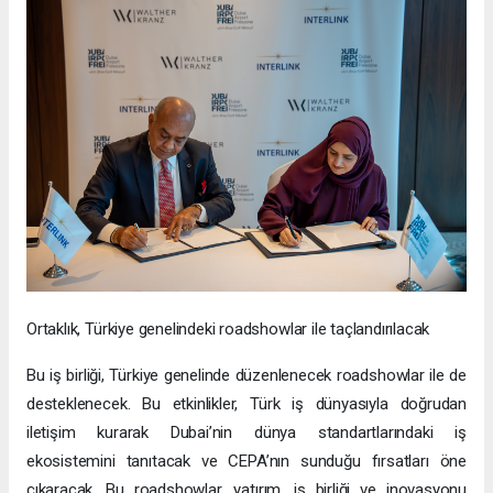
Ortaklık, Türkiye genelindeki roadshowlar ile taçlandırılacak
Bu iş birliği, Türkiye genelinde düzenlenecek roadshowlar ile de
desteklenecek. Bu etkinlikler, Türk iş dünyasıyla doğrudan
iletişim kurarak Dubai’nin dünya standartlarındaki iş
ekosistemini tanıtacak ve CEPA’nın sunduğu fırsatları öne
çıkaracak. Bu roadshowlar, yatırım, iş birliği ve inovasyonu