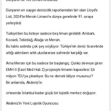
Dünyanın en saygın denizcilik raporlarından biri olan Lloyd’s
List, 2024’te Mersin Limanı’nı dünya genelinde 91. sıraya
yerleştirdi.
Türkiye’den bu listeye sadece beş liman girebildi: Ambarlı,
Kocaeli, Tekirdağ, Aliağa ve Mersin.
Bu tablo aslında çok şey söylüyor: Türkiye’nin deniz ticaretinde
attığı adımların artık uluslararası sahnede karşılığı var.
Ama Mersin için bu sadece bir başlangıç. Çünkü devreye giren
EMH-II (East Med Hub 2) projesiyle limanın kapasitesi 3,6
milyon TEU’ya çıkarılıyor. Bu ne demek biliyor musunuz?
Bir anlamda, Akdeniz’in
ortasında İstanbul kadar güçlü bir lojistik merkez doğuyor.
Akdeniz’in Yeni Lojistik Oyuncusu