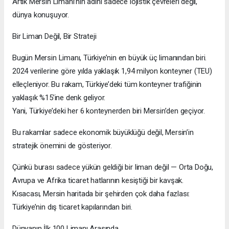
Artık Mersin Limanı’nın adını sadece lojistik çevreleri değil,
dünya konuşuyor.
Bir Liman Değil, Bir Strateji
Bugün Mersin Limanı, Türkiye’nin en büyük üç limanından biri.
2024 verilerine göre yılda yaklaşık 1,94 milyon konteyner (TEU)
elleçleniyor. Bu rakam, Türkiye’deki tüm konteyner trafiğinin
yaklaşık %15’ine denk geliyor.
Yani, Türkiye’deki her 6 konteynerden biri Mersin’den geçiyor.
Bu rakamlar sadece ekonomik büyüklüğü değil, Mersin’in
stratejik önemini de gösteriyor.
Çünkü burası sadece yükün geldiği bir liman değil — Orta Doğu,
Avrupa ve Afrika ticaret hatlarının kesiştiği bir kavşak.
Kısacası, Mersin haritada bir şehirden çok daha fazlası:
Türkiye’nin dış ticaret kapılarından biri.
Dünyanın İlk 100 Limanı Arasında