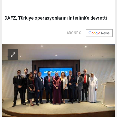
DAFZ, Türkiye operasyonlarını Interlink’e devretti
ABONE OL