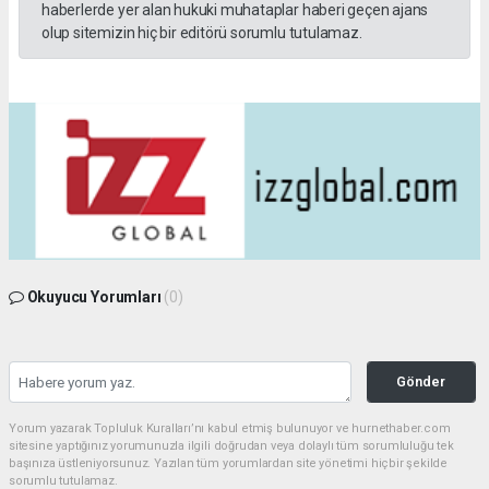
haberlerde yer alan hukuki muhataplar haberi geçen ajans
olup sitemizin hiç bir editörü sorumlu tutulamaz.
Okuyucu Yorumları
(0)
Gönder
Yorum yazarak Topluluk Kuralları’nı kabul etmiş bulunuyor ve hurnethaber.com
sitesine yaptığınız yorumunuzla ilgili doğrudan veya dolaylı tüm sorumluluğu tek
başınıza üstleniyorsunuz. Yazılan tüm yorumlardan site yönetimi hiçbir şekilde
sorumlu tutulamaz.