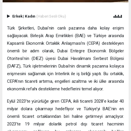
Erkek
|
Kadın
(Haberi Sesli Oku)
Türk Şirketleri, Dubai’nin canlı pazarına daha kolay erişim
sağlayacak. Birleşik Arap Emirlikleri (BAE) ve Türkiye arasında
Kapsamlı Ekonomik Ortaklık Anlaşması’nı (CEPA) destekleyen
önemli bir adım olarak, Dubai Entegre Ekonomik Bölgeler
Otoritesi’nin (DIEZ) üyesi Dubai Havalimanı Serbest Bölgesi
(DAFZ), Türk işletmelerinin Dubai’nin dinamik pazarına kolayca
erişmesini sağlamak için Interlink ile iş birliği yaptı. Bu ortaklık,
CEPA’nın ticareti artırma, engelleri azaltma ve iki ülke arasında
ekonomik refahı destekleme hedeflerini temel alıyor.
Eylül 2023’te yürürlüğe giren CEPA, ikili ticareti 2028’e kadar 40
milyar dolara çıkarmayı hedefliyor ve Türkiye’yi BAE’nin en
önemli ticaret ortaklarından biri haline getirmeyi amaçlıyor.
2023’te 19 milyar dolarlık petrol dışı ticaret hacminin