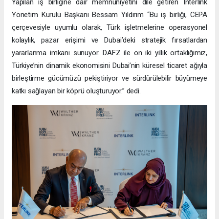
Yapılan iş birliğine dair memnuniyetini dile getiren Interlink
Yönetim Kurulu Başkanı Bessam Yıldırım “Bu iş birliği, CEPA
çerçevesiyle uyumlu olarak, Türk işletmelerine operasyonel
kolaylık, pazar erişimi ve Dubai’deki stratejik fırsatlardan
yararlanma imkanı sunuyor. DAFZ ile on iki yıllık ortaklığımız,
Türkiye’nin dinamik ekonomisini Dubai’nin küresel ticaret ağıyla
birleştirme gücümüzü pekiştiriyor ve sürdürülebilir büyümeye
katkı sağlayan bir köprü oluşturuyor.” dedi.