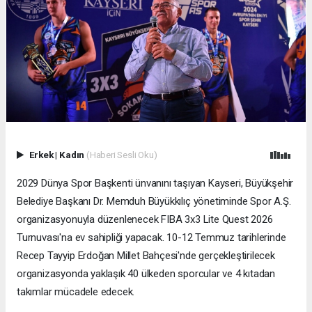
Erkek
|
Kadın
(Haberi Sesli Oku)
2029 Dünya Spor Başkenti ünvanını taşıyan Kayseri, Büyükşehir
Belediye Başkanı Dr. Memduh Büyükkılıç yönetiminde Spor A.Ş.
organizasyonuyla düzenlenecek FIBA 3x3 Lite Quest 2026
Turnuvası'na ev sahipliği yapacak. 10-12 Temmuz tarihlerinde
Recep Tayyip Erdoğan Millet Bahçesi'nde gerçekleştirilecek
organizasyonda yaklaşık 40 ülkeden sporcular ve 4 kıtadan
takımlar mücadele edecek.