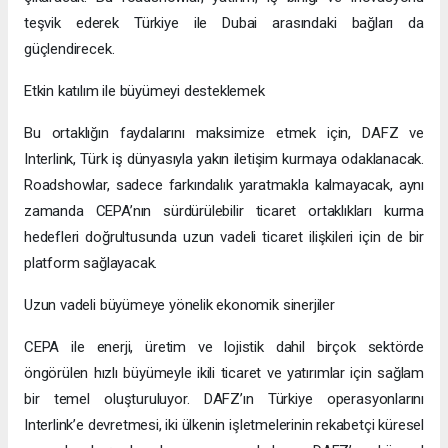
teşvik ederek Türkiye ile Dubai arasındaki bağları da
güçlendirecek.
Etkin katılım ile büyümeyi desteklemek
Bu ortaklığın faydalarını maksimize etmek için, DAFZ ve
Interlink, Türk iş dünyasıyla yakın iletişim kurmaya odaklanacak.
Roadshowlar, sadece farkındalık yaratmakla kalmayacak, aynı
zamanda CEPA’nın sürdürülebilir ticaret ortaklıkları kurma
hedefleri doğrultusunda uzun vadeli ticaret ilişkileri için de bir
platform sağlayacak.
Uzun vadeli büyümeye yönelik ekonomik sinerjiler
CEPA ile enerji, üretim ve lojistik dahil birçok sektörde
öngörülen hızlı büyümeyle ikili ticaret ve yatırımlar için sağlam
bir temel oluşturuluyor. DAFZ’ın Türkiye operasyonlarını
Interlink’e devretmesi, iki ülkenin işletmelerinin rekabetçi küresel