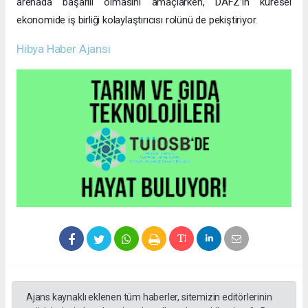
arenada başarılı olmasını amaçlarken, DAFZ’ın küresel
ekonomide iş birliği kolaylaştırıcısı rolünü de pekiştiriyor.
Hibya Haber Ajansı
Ajans kaynaklı eklenen tüm haberler, sitemizin editörlerinin