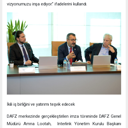
vizyonumuzu inşa ediyor.” ifadelerini kullandı.
İkili iş birliğini ve yatırımı teşvik edecek
DAFZ merkezinde gerçekleştirilen imza töreninde DAFZ Genel
Müdürü Amna Lootah, Interlink Yönetim Kurulu Başkanı