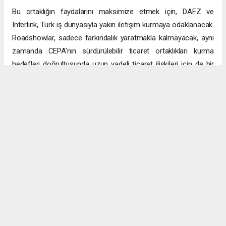
Bu ortaklığın faydalarını maksimize etmek için, DAFZ ve
Interlink, Türk iş dünyasıyla yakın iletişim kurmaya odaklanacak.
Roadshowlar, sadece farkındalık yaratmakla kalmayacak, aynı
zamanda CEPA’nın sürdürülebilir ticaret ortaklıkları kurma
hedefleri doğrultusunda uzun vadeli ticaret ilişkileri için de bir
platform sağlayacak.
Uzun vadeli büyümeye yönelik ekonomik sinerjiler
CEPA ile enerji, üretim ve lojistik dahil birçok sektörde
öngörülen hızlı büyümeyle ikili ticaret ve yatırımlar için sağlam
bir temel oluşturuluyor. DAFZ’ın Türkiye operasyonlarını
Interlink’e devretmesi, iki ülkenin işletmelerinin rekabetçi küresel
arenada başarılı olmasını amaçlarken, DAFZ’ın küresel
ekonomide iş birliği kolaylaştırıcısı rolünü de pekiştiriyor.
Hibya Haber Ajansı