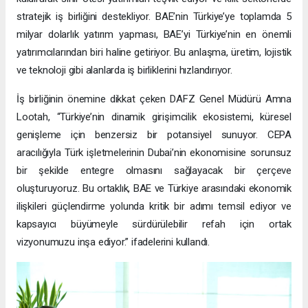
stratejik iş birliğini destekliyor. BAE’nin Türkiye’ye toplamda 5
milyar dolarlık yatırım yapması, BAE’yi Türkiye’nin en önemli
yatırımcılarından biri haline getiriyor. Bu anlaşma, üretim, lojistik
ve teknoloji gibi alanlarda iş birliklerini hızlandırıyor.
İş birliğinin önemine dikkat çeken DAFZ Genel Müdürü Amna
Lootah, “Türkiye’nin dinamik girişimcilik ekosistemi, küresel
genişleme için benzersiz bir potansiyel sunuyor. CEPA
aracılığıyla Türk işletmelerinin Dubai’nin ekonomisine sorunsuz
bir şekilde entegre olmasını sağlayacak bir çerçeve
oluşturuyoruz. Bu ortaklık, BAE ve Türkiye arasındaki ekonomik
ilişkileri güçlendirme yolunda kritik bir adımı temsil ediyor ve
kapsayıcı büyümeyle sürdürülebilir refah için ortak
vizyonumuzu inşa ediyor.” ifadelerini kullandı.