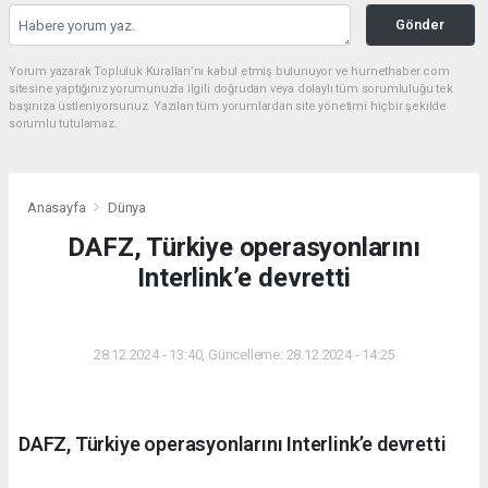
Gönder
Yorum yazarak Topluluk Kuralları’nı kabul etmiş bulunuyor ve hurnethaber.com
sitesine yaptığınız yorumunuzla ilgili doğrudan veya dolaylı tüm sorumluluğu tek
başınıza üstleniyorsunuz. Yazılan tüm yorumlardan site yönetimi hiçbir şekilde
sorumlu tutulamaz.
Anasayfa
Dünya
DAFZ, Türkiye operasyonlarını
Interlink’e devretti
DÜNYA
28.12.2024 - 13:40, Güncelleme: 28.12.2024 - 14:25
DAFZ, Türkiye operasyonlarını Interlink’e devretti