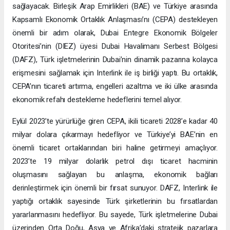
sağlayacak. Birleşik Arap Emirlikleri (BAE) ve Türkiye arasında
Kapsamlı Ekonomik Ortaklık Anlaşması’nı (CEPA) destekleyen
önemli bir adım olarak, Dubai Entegre Ekonomik Bölgeler
Otoritesi’nin (DIEZ) üyesi Dubai Havalimanı Serbest Bölgesi
(DAFZ), Türk işletmelerinin Dubai’nin dinamik pazarına kolayca
erişmesini sağlamak için Interlink ile iş birliği yaptı. Bu ortaklık,
CEPA’nın ticareti artırma, engelleri azaltma ve iki ülke arasında
ekonomik refahı destekleme hedeflerini temel alıyor.
Eylül 2023’te yürürlüğe giren CEPA, ikili ticareti 2028’e kadar 40
milyar dolara çıkarmayı hedefliyor ve Türkiye’yi BAE’nin en
önemli ticaret ortaklarından biri haline getirmeyi amaçlıyor.
2023’te 19 milyar dolarlık petrol dışı ticaret hacminin
oluşmasını sağlayan bu anlaşma, ekonomik bağları
derinleştirmek için önemli bir fırsat sunuyor. DAFZ, Interlink ile
yaptığı ortaklık sayesinde Türk şirketlerinin bu fırsatlardan
yararlanmasını hedefliyor. Bu sayede, Türk işletmelerine Dubai
üzerinden Orta Doğu, Asya ve Afrika’daki stratejik pazarlara