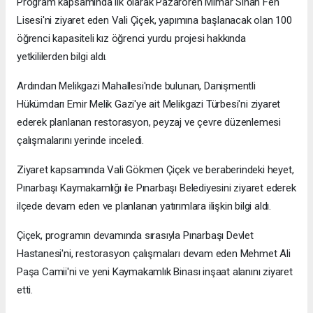
Program kapsamında ilk olarak Pazarören Mimar Sinan Fen
Lisesi'ni ziyaret eden Vali Çiçek, yapımına başlanacak olan 100
öğrenci kapasiteli kız öğrenci yurdu projesi hakkında
yetkililerden bilgi aldı.
Ardından Melikgazi Mahallesi'nde bulunan, Danişmentli
Hükümdarı Emir Melik Gazi'ye ait Melikgazi Türbesi'ni ziyaret
ederek planlanan restorasyon, peyzaj ve çevre düzenlemesi
çalışmalarını yerinde inceledi.
Ziyaret kapsamında Vali Gökmen Çiçek ve beraberindeki heyet,
Pınarbaşı Kaymakamlığı ile Pınarbaşı Belediyesini ziyaret ederek
ilçede devam eden ve planlanan yatırımlara ilişkin bilgi aldı.
Çiçek, programın devamında sırasıyla Pınarbaşı Devlet
Hastanesi'ni, restorasyon çalışmaları devam eden Mehmet Ali
Paşa Camii'ni ve yeni Kaymakamlık Binası inşaat alanını ziyaret
etti.