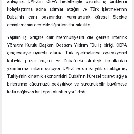
anlaşma, DAFZ’ın CEPA hedefleriyle uyumlu iş birliklerini
kolaylaştırma adına adımlar attığını ve Türk işletmelerinin
Dubai’nin canlı pazarından yararlanarak küresel ölçekte
genişlemesini desteklediğini kanıtlar nitelikte.
Yapılan iş birliğine dair memnuniyetini dile getiren Interlink
Yönetim Kurulu Başkanı Bessam Yıldırım “Bu iş birliği, CEPA
çerçevesiyle uyumlu olarak, Türk işletmelerine operasyonel
kolaylık, pazar erişimi ve Dubai’deki stratejik fırsatlardan
yararlanma imkanı sunuyor. DAFZ ile on iki yıllık ortaklığımız,
Türkiye’nin dinamik ekonomisini Dubai’nin küresel ticaret ağıyla
birleştirme gücümüzü pekiştiriyor ve sürdürülebilir büyümeye
katkı sağlayan bir köprü oluşturuyor.” dedi.