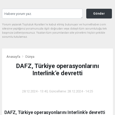
Gönder
Yorum yazarak Topluluk Kuralları’nı kabul etmiş bulunuyor ve hurnethaber.com
sitesine yaptığınız yorumunuzla ilgili doğrudan veya dolaylı tüm sorumluluğu tek
başınıza üstleniyorsunuz. Yazılan tüm yorumlardan site yönetimi hiçbir şekilde
sorumlu tutulamaz.
Anasayfa
Dünya
DAFZ, Türkiye operasyonlarını
Interlink’e devretti
DÜNYA
28.12.2024 - 13:40, Güncelleme: 28.12.2024 - 14:25
DAFZ, Türkiye operasyonlarını Interlink’e devretti