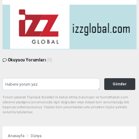
Okuyucu Yorumları
(0)
Gönder
Yorum yazarak Topluluk Kuralları’nı kabul etmiş bulunuyor ve hurnethaber.com
sitesine yaptığınız yorumunuzla ilgili doğrudan veya dolaylı tüm sorumluluğu tek
başınıza üstleniyorsunuz. Yazılan tüm yorumlardan site yönetimi hiçbir şekilde
sorumlu tutulamaz.
Anasayfa
Dünya