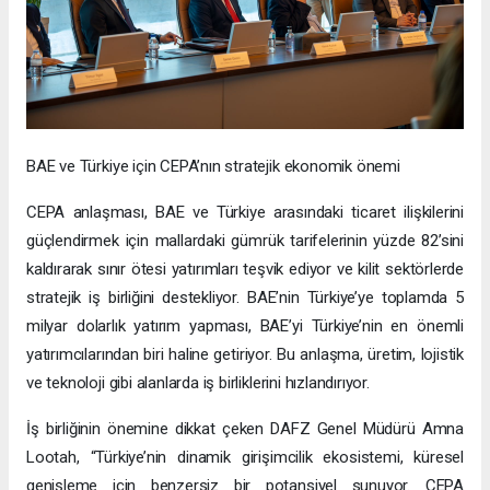
BAE ve Türkiye için CEPA’nın stratejik ekonomik önemi
CEPA anlaşması, BAE ve Türkiye arasındaki ticaret ilişkilerini
güçlendirmek için mallardaki gümrük tarifelerinin yüzde 82’sini
kaldırarak sınır ötesi yatırımları teşvik ediyor ve kilit sektörlerde
stratejik iş birliğini destekliyor. BAE’nin Türkiye’ye toplamda 5
milyar dolarlık yatırım yapması, BAE’yi Türkiye’nin en önemli
yatırımcılarından biri haline getiriyor. Bu anlaşma, üretim, lojistik
ve teknoloji gibi alanlarda iş birliklerini hızlandırıyor.
İş birliğinin önemine dikkat çeken DAFZ Genel Müdürü Amna
Lootah, “Türkiye’nin dinamik girişimcilik ekosistemi, küresel
genişleme için benzersiz bir potansiyel sunuyor. CEPA