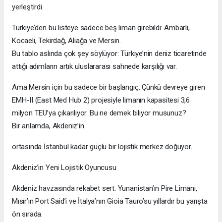
yerleştirdi.
Türkiye’den bu listeye sadece beş liman girebildi: Ambarlı,
Kocaeli, Tekirdağ, Aliağa ve Mersin.
Bu tablo aslında çok şey söylüyor: Türkiye’nin deniz ticaretinde
attığı adımların artık uluslararası sahnede karşılığı var.
Ama Mersin için bu sadece bir başlangıç. Çünkü devreye giren
EMH-II (East Med Hub 2) projesiyle limanın kapasitesi 3,6
milyon TEU’ya çıkarılıyor. Bu ne demek biliyor musunuz?
Bir anlamda, Akdeniz’in
ortasında İstanbul kadar güçlü bir lojistik merkez doğuyor.
Akdeniz’in Yeni Lojistik Oyuncusu
Akdeniz havzasında rekabet sert. Yunanistan’ın Pire Limanı,
Mısır’ın Port Said’i ve İtalya’nın Gioia Tauro’su yıllardır bu yarışta
ön sırada.