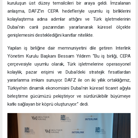
kuruluşun üst düzey temsilcileri bir araya geldi. İmzalanan
anlaşma, DAFZ’ın CEPA hedefleriyle uyumlu iş birliklerini
kolaylaştırma adına adımlar attığını ve Türk işletmelerinin
Dubai’nin canlı pazarından yararlanarak küresel ölçekte
genişlemesini desteklediğini kanıtlar nitelikte.
Yapılan iş birliğine dair memnuniyetini dile getiren Interlink
Yönetim Kurulu Başkanı Bessam Yıldırım “Bu iş birliği, CEPA
çerçevesiyle uyumlu olarak, Türk işletmelerine operasyonel
kolaylık, pazar erişimi ve Dubai’deki stratejik fırsatlardan
yararlanma imkanı sunuyor. DAFZ ile on iki yıllık ortaklığımız,
Türkiye’nin dinamik ekonomisini Dubai’nin küresel ticaret ağıyla
birleştirme gücümüzü pekiştiriyor ve sürdürülebilir büyümeye
katkı sağlayan bir köprü oluşturuyor.” dedi.