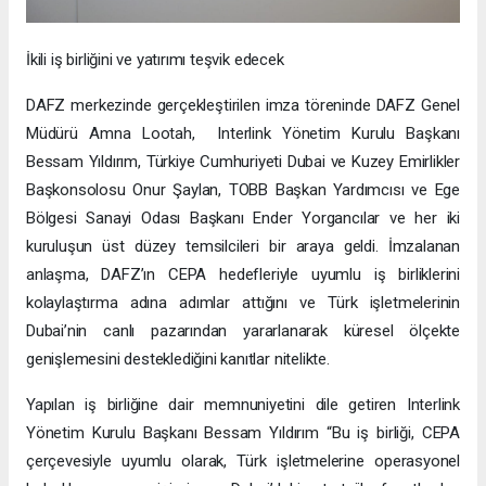
İkili iş birliğini ve yatırımı teşvik edecek
DAFZ merkezinde gerçekleştirilen imza töreninde DAFZ Genel
Müdürü Amna Lootah, Interlink Yönetim Kurulu Başkanı
Bessam Yıldırım, Türkiye Cumhuriyeti Dubai ve Kuzey Emirlikler
Başkonsolosu Onur Şaylan, TOBB Başkan Yardımcısı ve Ege
Bölgesi Sanayi Odası Başkanı Ender Yorgancılar ve her iki
kuruluşun üst düzey temsilcileri bir araya geldi. İmzalanan
anlaşma, DAFZ’ın CEPA hedefleriyle uyumlu iş birliklerini
kolaylaştırma adına adımlar attığını ve Türk işletmelerinin
Dubai’nin canlı pazarından yararlanarak küresel ölçekte
genişlemesini desteklediğini kanıtlar nitelikte.
Yapılan iş birliğine dair memnuniyetini dile getiren Interlink
Yönetim Kurulu Başkanı Bessam Yıldırım “Bu iş birliği, CEPA
çerçevesiyle uyumlu olarak, Türk işletmelerine operasyonel