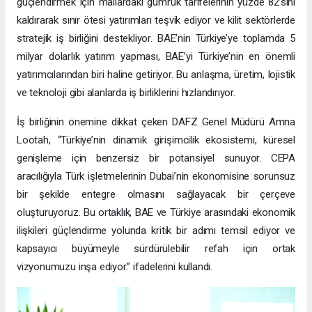
güçlendirmek için mallardaki gümrük tarifelerinin yüzde 82’sini
kaldırarak sınır ötesi yatırımları teşvik ediyor ve kilit sektörlerde
stratejik iş birliğini destekliyor. BAE’nin Türkiye’ye toplamda 5
milyar dolarlık yatırım yapması, BAE’yi Türkiye’nin en önemli
yatırımcılarından biri haline getiriyor. Bu anlaşma, üretim, lojistik
ve teknoloji gibi alanlarda iş birliklerini hızlandırıyor.
İş birliğinin önemine dikkat çeken DAFZ Genel Müdürü Amna
Lootah, “Türkiye’nin dinamik girişimcilik ekosistemi, küresel
genişleme için benzersiz bir potansiyel sunuyor. CEPA
aracılığıyla Türk işletmelerinin Dubai’nin ekonomisine sorunsuz
bir şekilde entegre olmasını sağlayacak bir çerçeve
oluşturuyoruz. Bu ortaklık, BAE ve Türkiye arasındaki ekonomik
ilişkileri güçlendirme yolunda kritik bir adımı temsil ediyor ve
kapsayıcı büyümeyle sürdürülebilir refah için ortak
vizyonumuzu inşa ediyor.” ifadelerini kullandı.