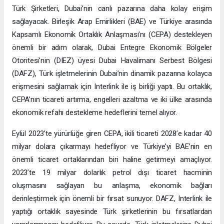
Türk Şirketleri, Dubai’nin canlı pazarına daha kolay erişim
sağlayacak. Birleşik Arap Emirlikleri (BAE) ve Türkiye arasında
Kapsamlı Ekonomik Ortaklık Anlaşması’nı (CEPA) destekleyen
önemli bir adım olarak, Dubai Entegre Ekonomik Bölgeler
Otoritesi’nin (DIEZ) üyesi Dubai Havalimanı Serbest Bölgesi
(DAFZ), Türk işletmelerinin Dubai’nin dinamik pazarına kolayca
erişmesini sağlamak için Interlink ile iş birliği yaptı. Bu ortaklık,
CEPA’nın ticareti artırma, engelleri azaltma ve iki ülke arasında
ekonomik refahı destekleme hedeflerini temel alıyor.
Eylül 2023’te yürürlüğe giren CEPA, ikili ticareti 2028’e kadar 40
milyar dolara çıkarmayı hedefliyor ve Türkiye’yi BAE’nin en
önemli ticaret ortaklarından biri haline getirmeyi amaçlıyor.
2023’te 19 milyar dolarlık petrol dışı ticaret hacminin
oluşmasını sağlayan bu anlaşma, ekonomik bağları
derinleştirmek için önemli bir fırsat sunuyor. DAFZ, Interlink ile
yaptığı ortaklık sayesinde Türk şirketlerinin bu fırsatlardan