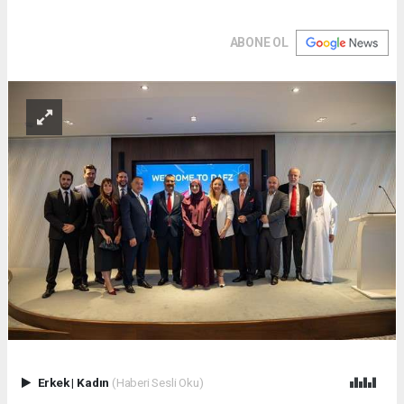
ABONE OL
Erkek
|
Kadın
(Haberi Sesli Oku)