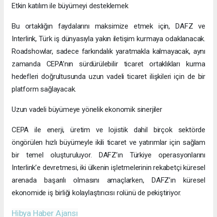
Etkin katılım ile büyümeyi desteklemek
Bu ortaklığın faydalarını maksimize etmek için, DAFZ ve
Interlink, Türk iş dünyasıyla yakın iletişim kurmaya odaklanacak.
Roadshowlar, sadece farkındalık yaratmakla kalmayacak, aynı
zamanda CEPA’nın sürdürülebilir ticaret ortaklıkları kurma
hedefleri doğrultusunda uzun vadeli ticaret ilişkileri için de bir
platform sağlayacak.
Uzun vadeli büyümeye yönelik ekonomik sinerjiler
CEPA ile enerji, üretim ve lojistik dahil birçok sektörde
öngörülen hızlı büyümeyle ikili ticaret ve yatırımlar için sağlam
bir temel oluşturuluyor. DAFZ’ın Türkiye operasyonlarını
Interlink’e devretmesi, iki ülkenin işletmelerinin rekabetçi küresel
arenada başarılı olmasını amaçlarken, DAFZ’ın küresel
ekonomide iş birliği kolaylaştırıcısı rolünü de pekiştiriyor.
Hibya Haber Ajansı