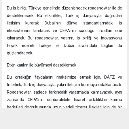
Bu iş birliği, Türkiye genelinde düzenlenecek roadshowlar ile de
desteklenecek. Bu etkinlikler, Türk iş dünyasıyla doğrudan
iletişim kurarak Dubai’nin dünya standartlarındaki iş
ekosistemini tanıtacak ve CEPA’nın sunduğu fırsatları öne
çıkaracak. Bu roadshowlar, yatırım, iş birliği ve inovasyonu
teşvik ederek Türkiye ile Dubai arasındaki bağları da
güçlendirecek.
Etkin katılım ile büyümeyi desteklemek
Bu ortaklığın faydalarını maksimize etmek için, DAFZ ve
Interlink, Türk iş dünyasıyla yakın iletişim kurmaya odaklanacak.
Roadshowlar, sadece farkındalık yaratmakla kalmayacak, aynı
zamanda CEPA’nın sürdürülebilir ticaret ortaklıkları kurma
hedefleri doğrultusunda uzun vadeli ticaret ilişkileri için de bir
platform sağlayacak.
Uzun vadeli büyümeye yönelik ekonomik sinerjiler