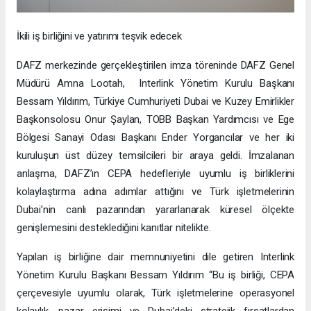
İkili iş birliğini ve yatırımı teşvik edecek
DAFZ merkezinde gerçekleştirilen imza töreninde DAFZ Genel
Müdürü Amna Lootah, Interlink Yönetim Kurulu Başkanı
Bessam Yıldırım, Türkiye Cumhuriyeti Dubai ve Kuzey Emirlikler
Başkonsolosu Onur Şaylan, TOBB Başkan Yardımcısı ve Ege
Bölgesi Sanayi Odası Başkanı Ender Yorgancılar ve her iki
kuruluşun üst düzey temsilcileri bir araya geldi. İmzalanan
anlaşma, DAFZ’ın CEPA hedefleriyle uyumlu iş birliklerini
kolaylaştırma adına adımlar attığını ve Türk işletmelerinin
Dubai’nin canlı pazarından yararlanarak küresel ölçekte
genişlemesini desteklediğini kanıtlar nitelikte.
Yapılan iş birliğine dair memnuniyetini dile getiren Interlink
Yönetim Kurulu Başkanı Bessam Yıldırım “Bu iş birliği, CEPA
çerçevesiyle uyumlu olarak, Türk işletmelerine operasyonel
kolaylık, pazar erişimi ve Dubai’deki stratejik fırsatlardan