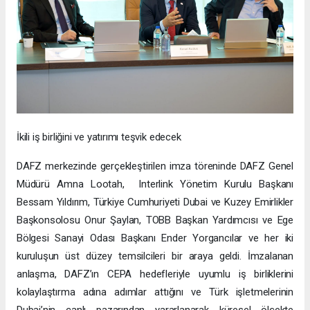
İkili iş birliğini ve yatırımı teşvik edecek
DAFZ merkezinde gerçekleştirilen imza töreninde DAFZ Genel
Müdürü Amna Lootah, Interlink Yönetim Kurulu Başkanı
Bessam Yıldırım, Türkiye Cumhuriyeti Dubai ve Kuzey Emirlikler
Başkonsolosu Onur Şaylan, TOBB Başkan Yardımcısı ve Ege
Bölgesi Sanayi Odası Başkanı Ender Yorgancılar ve her iki
kuruluşun üst düzey temsilcileri bir araya geldi. İmzalanan
anlaşma, DAFZ’ın CEPA hedefleriyle uyumlu iş birliklerini
kolaylaştırma adına adımlar attığını ve Türk işletmelerinin
Dubai’nin canlı pazarından yararlanarak küresel ölçekte