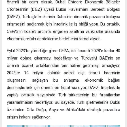
önemli bir adım olarak, Dubai Entegre Ekonomik Bölgeler
Otoritesi’nin (DIEZ) üyesi Dubai Havalimanı Serbest Bölgesi
(DAFZ), Türk işletmelerinin Dubai’nin dinamik pazarına kolayca
erişmesini sağlamak için Interlink ile iş birliği yaptı. Bu ortaklık,
CEPA’nın ticareti artırma, engelleri azaltma ve iki ülke arasında
ekonomik refahı destekleme hedeflerini temel alıyor.
Eylül 2023’te yürürlüğe giren CEPA, ikili ticareti 2028’e kadar 40
milyar dolara çıkarmayı hedefliyor ve Türkiye’yi BAE’nin en
önemli ticaret ortaklarından biri haline getirmeyi amaçlıyor.
2023’te 19 milyar dolarlık petrol dışı ticaret hacminin
oluşmasını sağlayan bu anlaşma, ekonomik bağları
derinleştirmek için önemli bir fırsat sunuyor. DAFZ, Interlink ile
yaptığı ortaklık sayesinde Türk şirketlerinin bu fırsatlardan
yararlanmasını hedefliyor. Bu sayede, Türk işletmelerine Dubai
üzerinden Orta Doğu, Asya ve Afrika’daki stratejik pazarlara
erişim imkanı sağlanıyor.