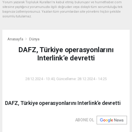
Yorum yazarak Topluluk Kuralları’nı kabul etmiş bulunuyor ve hurnethaber.com
sitesine yaptığınız yorumunuzla ilgili doğrudan veya dolaylı tüm sorumluluğu tek
başınıza üstleniyorsunuz. Yazılan tüm yorumlardan site yönetimi hiçbir şekilde
sorumlu tutulamaz.
Anasayfa
Dünya
DAFZ, Türkiye operasyonlarını
Interlink’e devretti
DÜNYA
28.12.2024 - 13:40, Güncelleme: 28.12.2024 - 14:25
DAFZ, Türkiye operasyonlarını Interlink’e devretti
ABONE OL