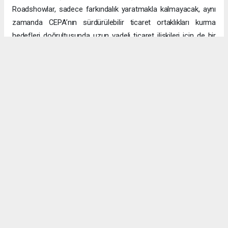
Roadshowlar, sadece farkındalık yaratmakla kalmayacak, aynı
zamanda CEPA’nın sürdürülebilir ticaret ortaklıkları kurma
hedefleri doğrultusunda uzun vadeli ticaret ilişkileri için de bir
platform sağlayacak.
Uzun vadeli büyümeye yönelik ekonomik sinerjiler
CEPA ile enerji, üretim ve lojistik dahil birçok sektörde
öngörülen hızlı büyümeyle ikili ticaret ve yatırımlar için sağlam
bir temel oluşturuluyor. DAFZ’ın Türkiye operasyonlarını
Interlink’e devretmesi, iki ülkenin işletmelerinin rekabetçi küresel
arenada başarılı olmasını amaçlarken, DAFZ’ın küresel
ekonomide iş birliği kolaylaştırıcısı rolünü de pekiştiriyor.
Hibya Haber Ajansı