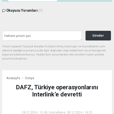
Okuyucu Yorumları
(0)
Gönder
Yorum yazarak Topluluk Kuralları’nı kabul etmiş bulunuyor ve hurnethaber.com
sitesine yaptığınız yorumunuzla ilgili doğrudan veya dolaylı tüm sorumluluğu tek
başınıza üstleniyorsunuz. Yazılan tüm yorumlardan site yönetimi hiçbir şekilde
sorumlu tutulamaz.
Anasayfa
Dünya
DAFZ, Türkiye operasyonlarını
Interlink’e devretti
DÜNYA
28.12.2024 - 13:40, Güncelleme: 28.12.2024 - 14:25