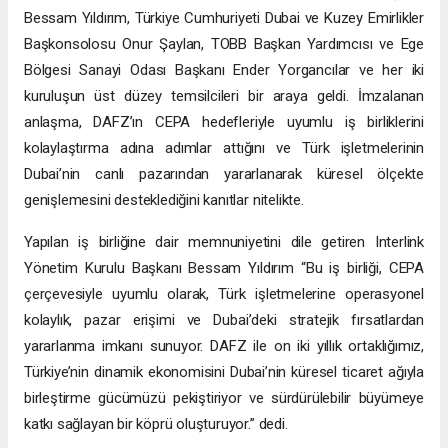
Bessam Yıldırım, Türkiye Cumhuriyeti Dubai ve Kuzey Emirlikler
Başkonsolosu Onur Şaylan, TOBB Başkan Yardımcısı ve Ege
Bölgesi Sanayi Odası Başkanı Ender Yorgancılar ve her iki
kuruluşun üst düzey temsilcileri bir araya geldi. İmzalanan
anlaşma, DAFZ’ın CEPA hedefleriyle uyumlu iş birliklerini
kolaylaştırma adına adımlar attığını ve Türk işletmelerinin
Dubai’nin canlı pazarından yararlanarak küresel ölçekte
genişlemesini desteklediğini kanıtlar nitelikte.
Yapılan iş birliğine dair memnuniyetini dile getiren Interlink
Yönetim Kurulu Başkanı Bessam Yıldırım “Bu iş birliği, CEPA
çerçevesiyle uyumlu olarak, Türk işletmelerine operasyonel
kolaylık, pazar erişimi ve Dubai’deki stratejik fırsatlardan
yararlanma imkanı sunuyor. DAFZ ile on iki yıllık ortaklığımız,
Türkiye’nin dinamik ekonomisini Dubai’nin küresel ticaret ağıyla
birleştirme gücümüzü pekiştiriyor ve sürdürülebilir büyümeye
katkı sağlayan bir köprü oluşturuyor.” dedi.