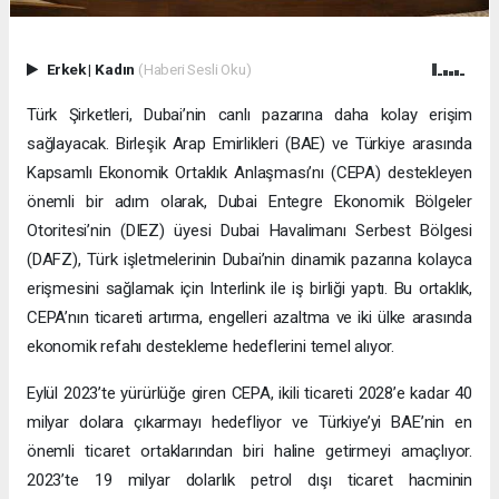
Erkek
|
Kadın
(Haberi Sesli Oku)
Türk Şirketleri, Dubai’nin canlı pazarına daha kolay erişim
sağlayacak. Birleşik Arap Emirlikleri (BAE) ve Türkiye arasında
Kapsamlı Ekonomik Ortaklık Anlaşması’nı (CEPA) destekleyen
önemli bir adım olarak, Dubai Entegre Ekonomik Bölgeler
Otoritesi’nin (DIEZ) üyesi Dubai Havalimanı Serbest Bölgesi
(DAFZ), Türk işletmelerinin Dubai’nin dinamik pazarına kolayca
erişmesini sağlamak için Interlink ile iş birliği yaptı. Bu ortaklık,
CEPA’nın ticareti artırma, engelleri azaltma ve iki ülke arasında
ekonomik refahı destekleme hedeflerini temel alıyor.
Eylül 2023’te yürürlüğe giren CEPA, ikili ticareti 2028’e kadar 40
milyar dolara çıkarmayı hedefliyor ve Türkiye’yi BAE’nin en
önemli ticaret ortaklarından biri haline getirmeyi amaçlıyor.
2023’te 19 milyar dolarlık petrol dışı ticaret hacminin