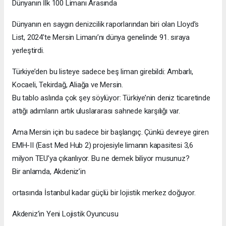
Dünyanın İlk 100 Limanı Arasında
Dünyanın en saygın denizcilik raporlarından biri olan Lloyd’s
List, 2024’te Mersin Limanı’nı dünya genelinde 91. sıraya
yerleştirdi.
Türkiye’den bu listeye sadece beş liman girebildi: Ambarlı,
Kocaeli, Tekirdağ, Aliağa ve Mersin.
Bu tablo aslında çok şey söylüyor: Türkiye’nin deniz ticaretinde
attığı adımların artık uluslararası sahnede karşılığı var.
Ama Mersin için bu sadece bir başlangıç. Çünkü devreye giren
EMH-II (East Med Hub 2) projesiyle limanın kapasitesi 3,6
milyon TEU’ya çıkarılıyor. Bu ne demek biliyor musunuz?
Bir anlamda, Akdeniz’in
ortasında İstanbul kadar güçlü bir lojistik merkez doğuyor.
Akdeniz’in Yeni Lojistik Oyuncusu