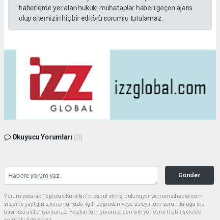
haberlerde yer alan hukuki muhataplar haberi geçen ajans
olup sitemizin hiç bir editörü sorumlu tutulamaz.
Okuyucu Yorumları
(0)
Gönder
Yorum yazarak Topluluk Kuralları’nı kabul etmiş bulunuyor ve hurnethaber.com
sitesine yaptığınız yorumunuzla ilgili doğrudan veya dolaylı tüm sorumluluğu tek
başınıza üstleniyorsunuz. Yazılan tüm yorumlardan site yönetimi hiçbir şekilde
sorumlu tutulamaz.