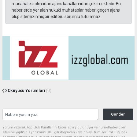
müdahalesi olmadan ajans kanallarından çekilmektedir. Bu
haberlerde yer alan hukuki muhataplar haberi geçen ajans
olup sitemizin hiç bir editörü sorumlu tutulamaz.
Okuyucu Yorumları
(0)
Gönder
Yorum yazarak Topluluk Kuralları’nı kabul etmiş bulunuyor ve hurnethaber.com
sitesine yaptığınız yorumunuzla ilgili doğrudan veya dolaylı tüm sorumluluğu tek