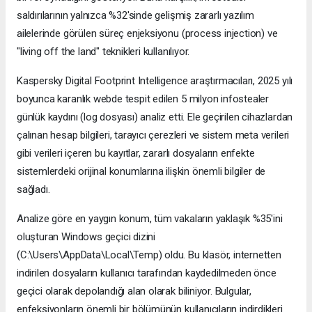
saldırılarının yalnızca %32'sinde gelişmiş zararlı yazılım
ailelerinde görülen süreç enjeksiyonu (process injection) ve
"living off the land" teknikleri kullanılıyor.
Kaspersky Digital Footprint Intelligence araştırmacıları, 2025 yılı
boyunca karanlık webde tespit edilen 5 milyon infostealer
günlük kaydını (log dosyası) analiz etti. Ele geçirilen cihazlardan
çalınan hesap bilgileri, tarayıcı çerezleri ve sistem meta verileri
gibi verileri içeren bu kayıtlar, zararlı dosyaların enfekte
sistemlerdeki orijinal konumlarına ilişkin önemli bilgiler de
sağladı.
Analize göre en yaygın konum, tüm vakaların yaklaşık %35'ini
oluşturan Windows geçici dizini
(C:\Users\AppData\Local\Temp) oldu. Bu klasör, internetten
indirilen dosyaların kullanıcı tarafından kaydedilmeden önce
geçici olarak depolandığı alan olarak biliniyor. Bulgular,
enfeksiyonların önemli bir bölümünün kullanıcıların indirdikleri