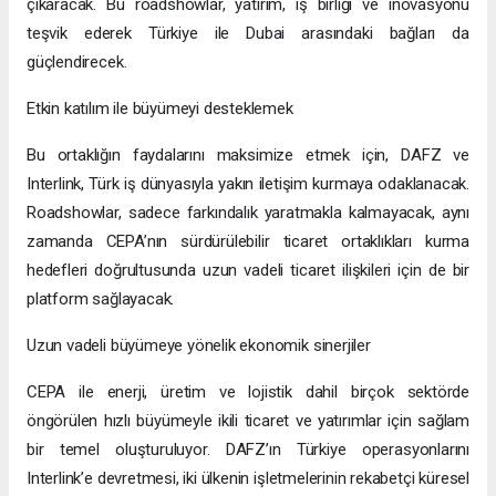
çıkaracak. Bu roadshowlar, yatırım, iş birliği ve inovasyonu
teşvik ederek Türkiye ile Dubai arasındaki bağları da
güçlendirecek.
Etkin katılım ile büyümeyi desteklemek
Bu ortaklığın faydalarını maksimize etmek için, DAFZ ve
Interlink, Türk iş dünyasıyla yakın iletişim kurmaya odaklanacak.
Roadshowlar, sadece farkındalık yaratmakla kalmayacak, aynı
zamanda CEPA’nın sürdürülebilir ticaret ortaklıkları kurma
hedefleri doğrultusunda uzun vadeli ticaret ilişkileri için de bir
platform sağlayacak.
Uzun vadeli büyümeye yönelik ekonomik sinerjiler
CEPA ile enerji, üretim ve lojistik dahil birçok sektörde
öngörülen hızlı büyümeyle ikili ticaret ve yatırımlar için sağlam
bir temel oluşturuluyor. DAFZ’ın Türkiye operasyonlarını
Interlink’e devretmesi, iki ülkenin işletmelerinin rekabetçi küresel