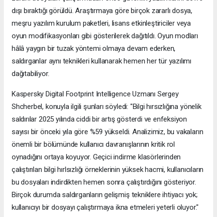
dışı bıraktığı görüldü. Araştırmaya göre birçok zararlı dosya,
meşru yazılım kurulum paketleri, lisans etkinleştiriciler veya
oyun modifikasyonları gibi gösterilerek dağıtıldı. Oyun modları
hâlâ yaygın bir tuzak yöntemi olmaya devam ederken,
saldırganlar aynı teknikleri kullanarak hemen her tür yazılımı
dağıtabiliyor.
Kaspersky Digital Footprint Intelligence Uzmanı Sergey
Shcherbel, konuyla ilgili şunları söyledi: "Bilgi hırsızlığına yönelik
saldırılar 2025 yılında ciddi bir artış gösterdi ve enfeksiyon
sayısı bir önceki yıla göre %59 yükseldi. Analizimiz, bu vakaların
önemli bir bölümünde kullanıcı davranışlarının kritik rol
oynadığını ortaya koyuyor. Geçici indirme klasörlerinden
çalıştırılan bilgi hırlsızlığı örneklerinin yüksek hacmi, kullanıcıların
bu dosyaları indirdikten hemen sonra çalıştırdığını gösteriyor.
Birçok durumda saldırganların gelişmiş tekniklere ihtiyacı yok;
kullanıcıyı bir dosyayı çalıştırmaya ikna etmeleri yeterli oluyor."