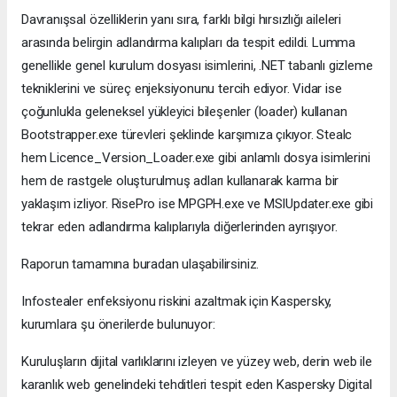
Davranışsal özelliklerin yanı sıra, farklı bilgi hırsızlığı aileleri
arasında belirgin adlandırma kalıpları da tespit edildi. Lumma
genellikle genel kurulum dosyası isimlerini, .NET tabanlı gizleme
tekniklerini ve süreç enjeksiyonunu tercih ediyor. Vidar ise
çoğunlukla geleneksel yükleyici bileşenler (loader) kullanan
Bootstrapper.exe türevleri şeklinde karşımıza çıkıyor. Stealc
hem Licence_Version_Loader.exe gibi anlamlı dosya isimlerini
hem de rastgele oluşturulmuş adları kullanarak karma bir
yaklaşım izliyor. RisePro ise MPGPH.exe ve MSIUpdater.exe gibi
tekrar eden adlandırma kalıplarıyla diğerlerinden ayrışıyor.
Raporun tamamına buradan ulaşabilirsiniz.
Infostealer enfeksiyonu riskini azaltmak için Kaspersky,
kurumlara şu önerilerde bulunuyor:
Kuruluşların dijital varlıklarını izleyen ve yüzey web, derin web ile
karanlık web genelindeki tehditleri tespit eden Kaspersky Digital