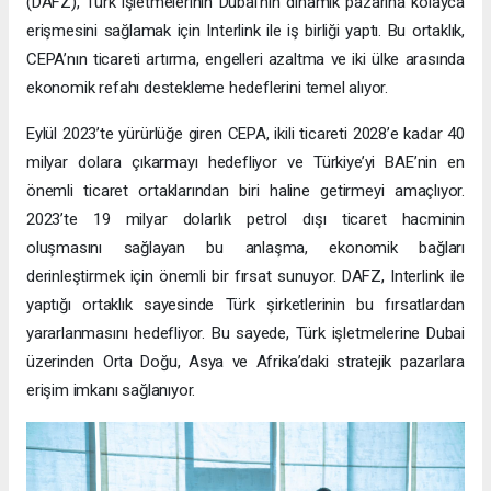
(DAFZ), Türk işletmelerinin Dubai’nin dinamik pazarına kolayca
erişmesini sağlamak için Interlink ile iş birliği yaptı. Bu ortaklık,
CEPA’nın ticareti artırma, engelleri azaltma ve iki ülke arasında
ekonomik refahı destekleme hedeflerini temel alıyor.
Eylül 2023’te yürürlüğe giren CEPA, ikili ticareti 2028’e kadar 40
milyar dolara çıkarmayı hedefliyor ve Türkiye’yi BAE’nin en
önemli ticaret ortaklarından biri haline getirmeyi amaçlıyor.
2023’te 19 milyar dolarlık petrol dışı ticaret hacminin
oluşmasını sağlayan bu anlaşma, ekonomik bağları
derinleştirmek için önemli bir fırsat sunuyor. DAFZ, Interlink ile
yaptığı ortaklık sayesinde Türk şirketlerinin bu fırsatlardan
yararlanmasını hedefliyor. Bu sayede, Türk işletmelerine Dubai
üzerinden Orta Doğu, Asya ve Afrika’daki stratejik pazarlara
erişim imkanı sağlanıyor.