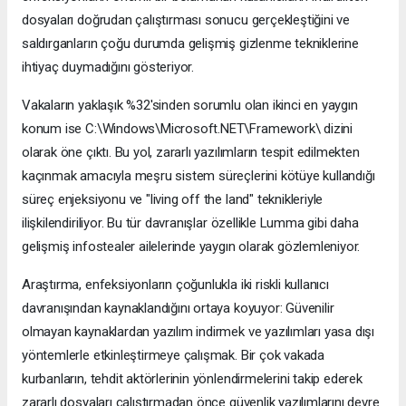
dosyaları doğrudan çalıştırması sonucu gerçekleştiğini ve
saldırganların çoğu durumda gelişmiş gizlenme tekniklerine
ihtiyaç duymadığını gösteriyor.
Vakaların yaklaşık %32'sinden sorumlu olan ikinci en yaygın
konum ise C:\Windows\Microsoft.NET\Framework\ dizini
olarak öne çıktı. Bu yol, zararlı yazılımların tespit edilmekten
kaçınmak amacıyla meşru sistem süreçlerini kötüye kullandığı
süreç enjeksiyonu ve "living off the land" teknikleriyle
ilişkilendiriliyor. Bu tür davranışlar özellikle Lumma gibi daha
gelişmiş infostealer ailelerinde yaygın olarak gözlemleniyor.
Araştırma, enfeksiyonların çoğunlukla iki riskli kullanıcı
davranışından kaynaklandığını ortaya koyuyor: Güvenilir
olmayan kaynaklardan yazılım indirmek ve yazılımları yasa dışı
yöntemlerle etkinleştirmeye çalışmak. Bir çok vakada
kurbanların, tehdit aktörlerinin yönlendirmelerini takip ederek
zararlı dosyaları çalıştırmadan önce güvenlik yazılımlarını devre