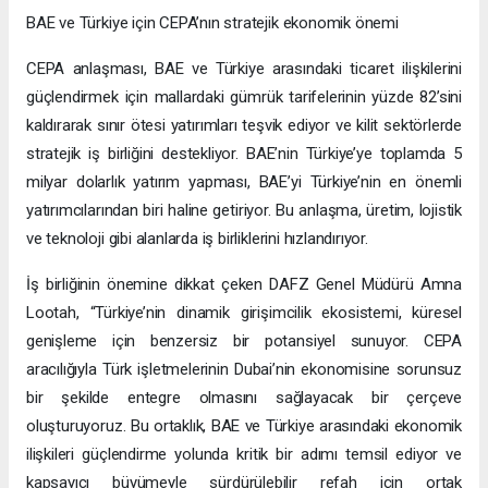
BAE ve Türkiye için CEPA’nın stratejik ekonomik önemi
CEPA anlaşması, BAE ve Türkiye arasındaki ticaret ilişkilerini
güçlendirmek için mallardaki gümrük tarifelerinin yüzde 82’sini
kaldırarak sınır ötesi yatırımları teşvik ediyor ve kilit sektörlerde
stratejik iş birliğini destekliyor. BAE’nin Türkiye’ye toplamda 5
milyar dolarlık yatırım yapması, BAE’yi Türkiye’nin en önemli
yatırımcılarından biri haline getiriyor. Bu anlaşma, üretim, lojistik
ve teknoloji gibi alanlarda iş birliklerini hızlandırıyor.
İş birliğinin önemine dikkat çeken DAFZ Genel Müdürü Amna
Lootah, “Türkiye’nin dinamik girişimcilik ekosistemi, küresel
genişleme için benzersiz bir potansiyel sunuyor. CEPA
aracılığıyla Türk işletmelerinin Dubai’nin ekonomisine sorunsuz
bir şekilde entegre olmasını sağlayacak bir çerçeve
oluşturuyoruz. Bu ortaklık, BAE ve Türkiye arasındaki ekonomik
ilişkileri güçlendirme yolunda kritik bir adımı temsil ediyor ve
kapsayıcı büyümeyle sürdürülebilir refah için ortak