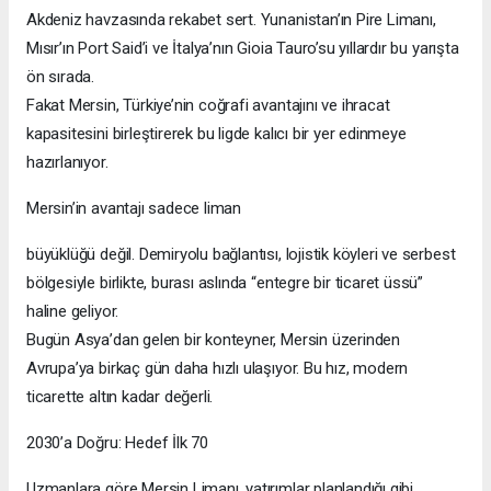
Akdeniz havzasında rekabet sert. Yunanistan’ın Pire Limanı,
Mısır’ın Port Said’i ve İtalya’nın Gioia Tauro’su yıllardır bu yarışta
ön sırada.
Fakat Mersin, Türkiye’nin coğrafi avantajını ve ihracat
kapasitesini birleştirerek bu ligde kalıcı bir yer edinmeye
hazırlanıyor.
Mersin’in avantajı sadece liman
büyüklüğü değil. Demiryolu bağlantısı, lojistik köyleri ve serbest
bölgesiyle birlikte, burası aslında “entegre bir ticaret üssü”
haline geliyor.
Bugün Asya’dan gelen bir konteyner, Mersin üzerinden
Avrupa’ya birkaç gün daha hızlı ulaşıyor. Bu hız, modern
ticarette altın kadar değerli.
2030’a Doğru: Hedef İlk 70
Uzmanlara göre Mersin Limanı, yatırımlar planlandığı gibi