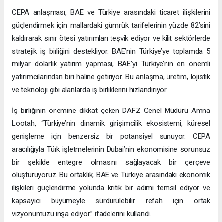
CEPA anlaşması, BAE ve Türkiye arasındaki ticaret ilişkilerini
güçlendirmek için mallardaki gümrük tarifelerinin yüzde 82’sini
kaldırarak sınır ötesi yatırımları teşvik ediyor ve kilit sektörlerde
stratejik iş birliğini destekliyor. BAE’nin Türkiye’ye toplamda 5
milyar dolarlık yatırım yapması, BAE’yi Türkiye’nin en önemli
yatırımcılarından biri haline getiriyor. Bu anlaşma, üretim, lojistik
ve teknoloji gibi alanlarda iş birliklerini hızlandırıyor.
İş birliğinin önemine dikkat çeken DAFZ Genel Müdürü Amna
Lootah, “Türkiye’nin dinamik girişimcilik ekosistemi, küresel
genişleme için benzersiz bir potansiyel sunuyor. CEPA
aracılığıyla Türk işletmelerinin Dubai’nin ekonomisine sorunsuz
bir şekilde entegre olmasını sağlayacak bir çerçeve
oluşturuyoruz. Bu ortaklık, BAE ve Türkiye arasındaki ekonomik
ilişkileri güçlendirme yolunda kritik bir adımı temsil ediyor ve
kapsayıcı büyümeyle sürdürülebilir refah için ortak
vizyonumuzu inşa ediyor.” ifadelerini kullandı.