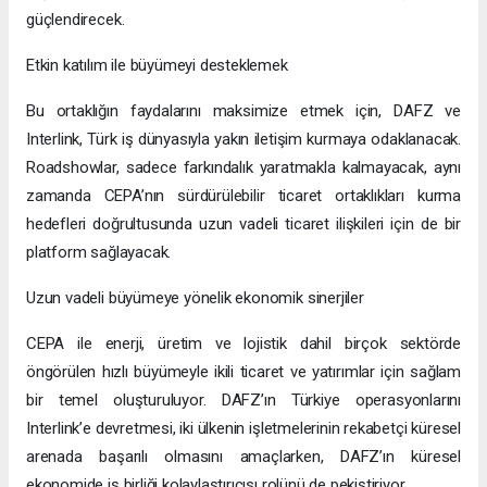
güçlendirecek.
Etkin katılım ile büyümeyi desteklemek
Bu ortaklığın faydalarını maksimize etmek için, DAFZ ve
Interlink, Türk iş dünyasıyla yakın iletişim kurmaya odaklanacak.
Roadshowlar, sadece farkındalık yaratmakla kalmayacak, aynı
zamanda CEPA’nın sürdürülebilir ticaret ortaklıkları kurma
hedefleri doğrultusunda uzun vadeli ticaret ilişkileri için de bir
platform sağlayacak.
Uzun vadeli büyümeye yönelik ekonomik sinerjiler
CEPA ile enerji, üretim ve lojistik dahil birçok sektörde
öngörülen hızlı büyümeyle ikili ticaret ve yatırımlar için sağlam
bir temel oluşturuluyor. DAFZ’ın Türkiye operasyonlarını
Interlink’e devretmesi, iki ülkenin işletmelerinin rekabetçi küresel
arenada başarılı olmasını amaçlarken, DAFZ’ın küresel
ekonomide iş birliği kolaylaştırıcısı rolünü de pekiştiriyor.