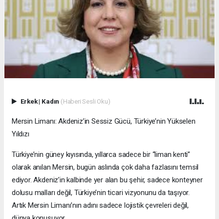
Erkek
|
Kadın
(Haberi Sesli Oku)
Mersin Limanı: Akdeniz’in Sessiz Gücü, Türkiye’nin Yükselen
Yıldızı
Türkiye’nin güney kıyısında, yıllarca sadece bir “liman kenti”
olarak anılan Mersin, bugün aslında çok daha fazlasını temsil
ediyor. Akdeniz’in kalbinde yer alan bu şehir, sadece konteyner
dolusu malları değil, Türkiye’nin ticari vizyonunu da taşıyor.
Artık Mersin Limanı’nın adını sadece lojistik çevreleri değil,
dünya konuşuyor.