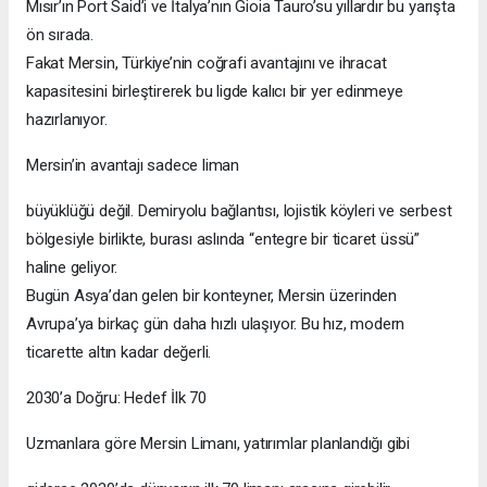
Mısır’ın Port Said’i ve İtalya’nın Gioia Tauro’su yıllardır bu yarışta
ön sırada.
Fakat Mersin, Türkiye’nin coğrafi avantajını ve ihracat
kapasitesini birleştirerek bu ligde kalıcı bir yer edinmeye
hazırlanıyor.
Mersin’in avantajı sadece liman
büyüklüğü değil. Demiryolu bağlantısı, lojistik köyleri ve serbest
bölgesiyle birlikte, burası aslında “entegre bir ticaret üssü”
haline geliyor.
Bugün Asya’dan gelen bir konteyner, Mersin üzerinden
Avrupa’ya birkaç gün daha hızlı ulaşıyor. Bu hız, modern
ticarette altın kadar değerli.
2030’a Doğru: Hedef İlk 70
Uzmanlara göre Mersin Limanı, yatırımlar planlandığı gibi