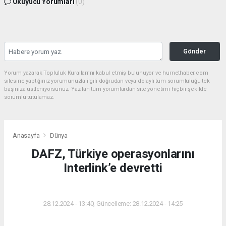
Okuyucu Yorumları
(0)
Gönder
Yorum yazarak Topluluk Kuralları’nı kabul etmiş bulunuyor ve hurnethaber.com
sitesine yaptığınız yorumunuzla ilgili doğrudan veya dolaylı tüm sorumluluğu tek
başınıza üstleniyorsunuz. Yazılan tüm yorumlardan site yönetimi hiçbir şekilde
sorumlu tutulamaz.
Anasayfa
Dünya
DAFZ, Türkiye operasyonlarını
Interlink’e devretti
DÜNYA
28.12.2024 - 13:40, Güncelleme: 28.12.2024 - 14:25