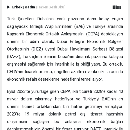
Erkek
|
Kadın
(Haberi Sesli Oku)
Türk Şirketleri, Dubai’nin canlı pazarına daha kolay erişim
sağlayacak. Birleşik Arap Emirlikleri (BAE) ve Türkiye arasında
Kapsamlı Ekonomik Ortaklık Anlaşması’nı (CEPA) destekleyen
önemli bir adım olarak, Dubai Entegre Ekonomik Bölgeler
Otoritesi’nin (DIEZ) üyesi Dubai Havalimanı Serbest Bölgesi
(DAFZ), Türk işletmelerinin Dubai’nin dinamik pazarına kolayca
erişmesini sağlamak için Interlink ile iş birliği yaptı. Bu ortaklık,
CEPA’nın ticareti artırma, engelleri azaltma ve iki ülke arasında
ekonomik refahı destekleme hedeflerini temel alıyor.
Eylül 2023’te yürürlüğe giren CEPA, ikili ticareti 2028’e kadar 40
milyar dolara çıkarmayı hedefliyor ve Türkiye’yi BAE’nin en
önemli ticaret ortaklarından biri haline getirmeyi amaçlıyor.
2023’te 19 milyar dolarlık petrol dışı ticaret hacminin
oluşmasını sağlayan bu anlaşma, ekonomik bağları
derinleştirmek için önemli bir fırsat sunuyor. DAFZ, Interlink ile