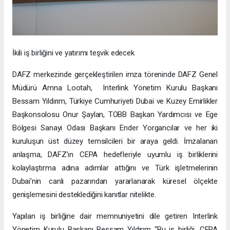
İkili iş birliğini ve yatırımı teşvik edecek
DAFZ merkezinde gerçekleştirilen imza töreninde DAFZ Genel
Müdürü Amna Lootah, Interlink Yönetim Kurulu Başkanı
Bessam Yıldırım, Türkiye Cumhuriyeti Dubai ve Kuzey Emirlikler
Başkonsolosu Onur Şaylan, TOBB Başkan Yardımcısı ve Ege
Bölgesi Sanayi Odası Başkanı Ender Yorgancılar ve her iki
kuruluşun üst düzey temsilcileri bir araya geldi. İmzalanan
anlaşma, DAFZ’ın CEPA hedefleriyle uyumlu iş birliklerini
kolaylaştırma adına adımlar attığını ve Türk işletmelerinin
Dubai’nin canlı pazarından yararlanarak küresel ölçekte
genişlemesini desteklediğini kanıtlar nitelikte.
Yapılan iş birliğine dair memnuniyetini dile getiren Interlink
Yönetim Kurulu Başkanı Bessam Yıldırım “Bu iş birliği, CEPA