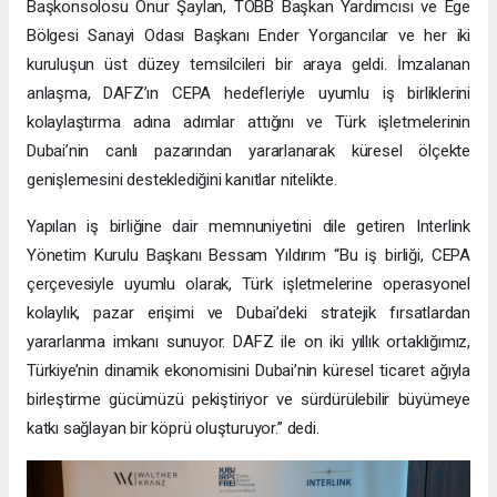
Başkonsolosu Onur Şaylan, TOBB Başkan Yardımcısı ve Ege
Bölgesi Sanayi Odası Başkanı Ender Yorgancılar ve her iki
kuruluşun üst düzey temsilcileri bir araya geldi. İmzalanan
anlaşma, DAFZ’ın CEPA hedefleriyle uyumlu iş birliklerini
kolaylaştırma adına adımlar attığını ve Türk işletmelerinin
Dubai’nin canlı pazarından yararlanarak küresel ölçekte
genişlemesini desteklediğini kanıtlar nitelikte.
Yapılan iş birliğine dair memnuniyetini dile getiren Interlink
Yönetim Kurulu Başkanı Bessam Yıldırım “Bu iş birliği, CEPA
çerçevesiyle uyumlu olarak, Türk işletmelerine operasyonel
kolaylık, pazar erişimi ve Dubai’deki stratejik fırsatlardan
yararlanma imkanı sunuyor. DAFZ ile on iki yıllık ortaklığımız,
Türkiye’nin dinamik ekonomisini Dubai’nin küresel ticaret ağıyla
birleştirme gücümüzü pekiştiriyor ve sürdürülebilir büyümeye
katkı sağlayan bir köprü oluşturuyor.” dedi.