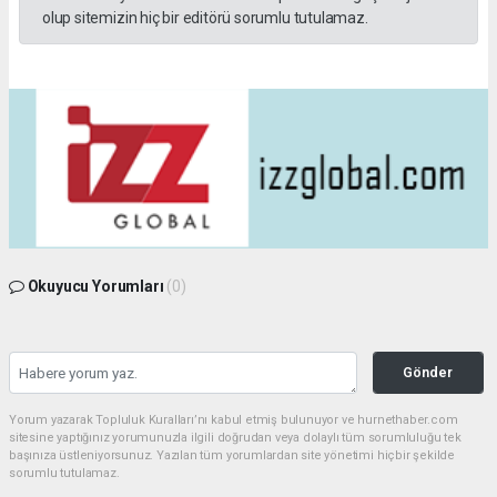
olup sitemizin hiç bir editörü sorumlu tutulamaz.
Okuyucu Yorumları
(0)
Gönder
Yorum yazarak Topluluk Kuralları’nı kabul etmiş bulunuyor ve hurnethaber.com
sitesine yaptığınız yorumunuzla ilgili doğrudan veya dolaylı tüm sorumluluğu tek
başınıza üstleniyorsunuz. Yazılan tüm yorumlardan site yönetimi hiçbir şekilde
sorumlu tutulamaz.