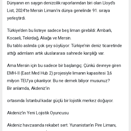
Dünyanın en saygın denizcilik raporlarından biri olan Lloyd’s
List, 2024’te Mersin Limanı’nı dünya genelinde 91. sıraya
yerleştirdi.
Türkiye’den bu listeye sadece beş liman girebildi: Ambarlı,
Kocaeli, Tekirdağ, Aliağa ve Mersin.
Bu tablo aslında çok şey söylüyor: Türkiye’nin deniz ticaretinde
attığı adımların artık uluslararası sahnede karşılığı var.
Ama Mersin için bu sadece bir başlangıç. Çünkü devreye giren
EMH-II (East Med Hub 2) projesiyle limanın kapasitesi 3,6
milyon TEU’ya çıkarılıyor. Bu ne demek biliyor musunuz?
Bir anlamda, Akdeniz’in
ortasında İstanbul kadar güçlü bir lojistik merkez doğuyor.
Akdeniz’in Yeni Lojistik Oyuncusu
Akdeniz havzasında rekabet sert. Yunanistan’ın Pire Limanı,