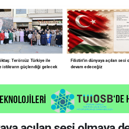
ktaş: Terörsüz Türkiye ile
Filistin'in dünyaya açılan sesi
e istikrarın güçlendiği gelecek
devam edeceğiz
oruz
nyaya açılan sesi olmaya