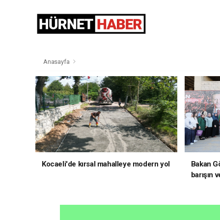
Anasayfa
Kocaeli'de kırsal mahalleye modern yol
Bakan Gö
barışın v
hedefliy