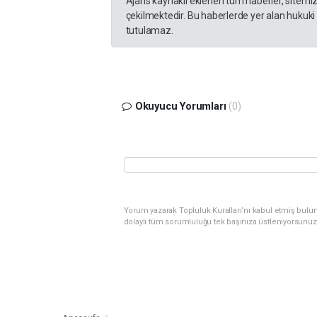
Ajans kaynaklı eklenen tüm haberler, sitemi
çekilmektedir. Bu haberlerde yer alan hukuki
tutulamaz.
Okuyucu Yorumları
(0)
Yorum yazarak Topluluk Kuralları’nı kabul etmiş bulu
dolaylı tüm sorumluluğu tek başınıza üstleniyorsunuz