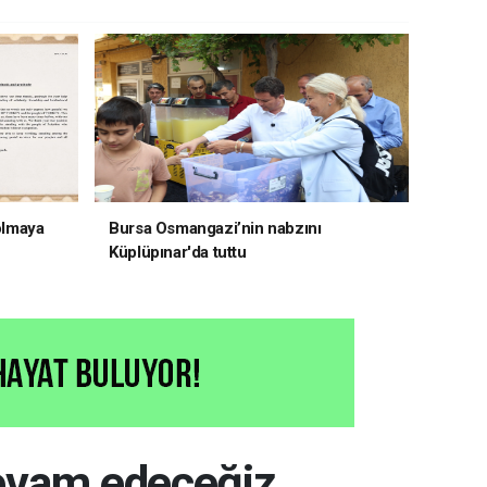
 olmaya
Bursa Osmangazi’nin nabzını
Küplüpınar'da tuttu
 devam edeceğiz