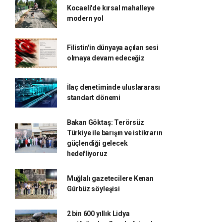
Kocaeli'de kırsal mahalleye
modern yol
Filistin'in dünyaya açılan sesi
olmaya devam edeceğiz
İlaç denetiminde uluslararası
standart dönemi
Bakan Göktaş: Terörsüz
Türkiye ile barışın ve istikrarın
güçlendiği gelecek
hedefliyoruz
Muğlalı gazetecilere Kenan
Gürbüz söyleşisi
2 bin 600 yıllık Lidya