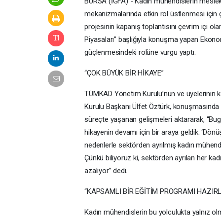
BURSA (İGFA) - Kadın mühendislerin meslek
mekanizmalarında etkin rol üstlenmesi içi
projesinin kapanış toplantısını çevrim içi ola
Piyasaları” başlığıyla konuşma yapan Ekono
güçlenmesindeki rolüne vurgu yaptı.
“ÇOK BÜYÜK BİR HİKAYE”
TÜMKAD Yönetim Kurulu’nun ve üyelerinin ka
Kurulu Başkanı Ülfet Öztürk, konuşmasında
süreçte yaşanan gelişmeleri aktararak, “Bugü
hikayenin devamı için bir araya geldik. ‘Dönü
nedenlerle sektörden ayrılmış kadın mühendi
Çünkü biliyoruz ki, sektörden ayrılan her ka
azalıyor” dedi.
“KAPSAMLI BİR EĞİTİM PROGRAMI HAZIRL
Kadın mühendislerin bu yolculukta yalnız olm