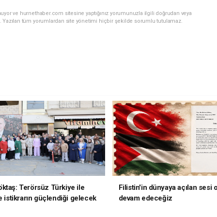
nuyor ve hurnethaber.com sitesine yaptığınız yorumunuzla ilgili doğrudan veya
. Yazılan tüm yorumlardan site yönetimi hiçbir şekilde sorumlu tutulamaz.
ktaş: Terörsüz Türkiye ile
Filistin'in dünyaya açılan sesi
e istikrarın güçlendiği gelecek
devam edeceğiz
oruz