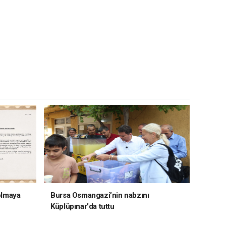
 olmaya
Bursa Osmangazi’nin nabzını
Küplüpınar'da tuttu