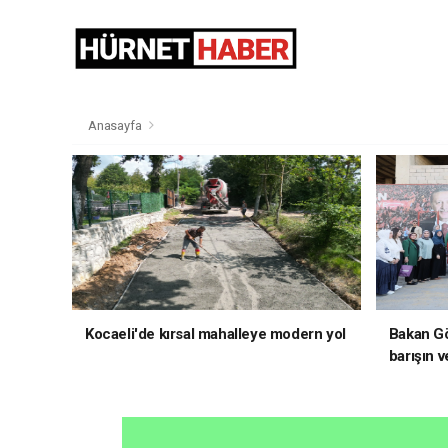
Anasayfa
Kocaeli'de kırsal mahalleye modern yol
Bakan Gö
barışın v
hedefliy