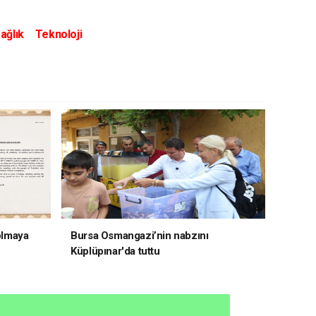
ağlık
Teknoloji
 olmaya
Bursa Osmangazi’nin nabzını
Küplüpınar'da tuttu