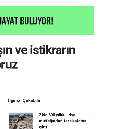
ın ve istikrarın
oruz
İlginizi Çekebilir
2 bin 600 yıllık Lidya
mutfağından 'fare kafatası'
çıktı