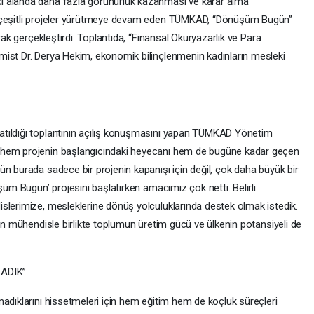
i alanda daha fazla görünürlük kazanması ve karar alma
n çeşitli projeler yürütmeye devam eden TÜMKAD, “Dönüşüm Bugün”
rak gerçekleştirdi. Toplantıda, “Finansal Okuryazarlık ve Para
mist Dr. Derya Hekim, ekonomik bilinçlenmenin kadınların mesleki
tıldığı toplantının açılış konuşmasını yapan TÜMKAD Yönetim
 hem projenin başlangıcındaki heyecanı hem de bugüne kadar geçen
n burada sadece bir projenin kapanışı için değil, çok daha büyük bir
şüm Bugün’ projesini başlatırken amacımız çok netti. Belirli
slerimize, mesleklerine dönüş yolculuklarında destek olmak istedik.
dın mühendisle birlikte toplumun üretim gücü ve ülkenin potansiyeli de
ADIK”
adıklarını hissetmeleri için hem eğitim hem de koçluk süreçleri