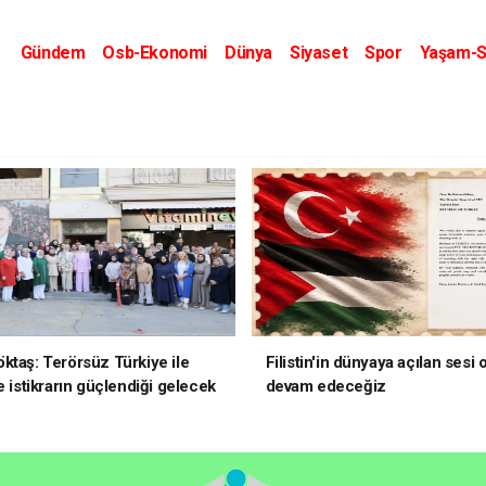
Gündem
Osb-Ekonomi
Dünya
Siyaset
Spor
Yaşam-S
Kripto Dünyası
Kültür-Sanat
Eğitim
ktaş: Terörsüz Türkiye ile
Filistin'in dünyaya açılan sesi
e istikrarın güçlendiği gelecek
devam edeceğiz
oruz