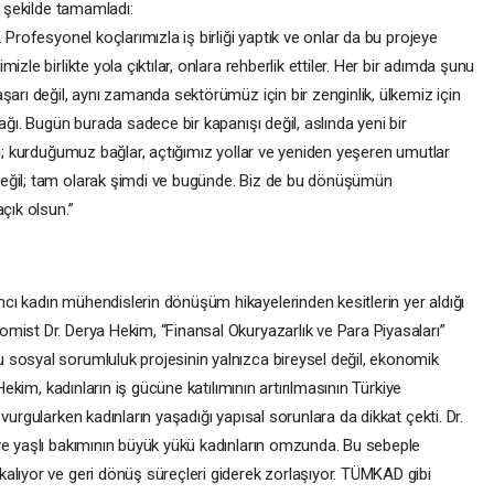
u şekilde tamamladı:
 Profesyonel koçlarımızla iş birliği yaptık ve onlar da bu projeye
zle birlikte yola çıktılar, onlara rehberlik ettiler. Her bir adımda şunu
şarı değil, aynı zamanda sektörümüz için bir zenginlik, ülkemiz için
ağı. Bugün burada sadece bir kapanışı değil, aslında yeni bir
sı; kurduğumuz bağlar, açtığımız yollar ve yeniden yeşeren umutlar
eğil; tam olarak şimdi ve bugünde. Biz de bu dönüşümün
çık olsun.”
ı kadın mühendislerin dönüşüm hikayelerinden kesitlerin yer aldığı
mist Dr. Derya Hekim, “Finansal Okuryazarlık ve Para Piyasaları”
sosyal sorumluluk projesinin yalnızca bireysel değil, ekonomik
Hekim, kadınların iş gücüne katılımının artırılmasının Türkiye
vurgularken kadınların yaşadığı yapısal sorunlara da dikkat çekti. Dr.
ve yaşlı bakımının büyük yükü kadınların omzunda. Bu sebeple
alıyor ve geri dönüş süreçleri giderek zorlaşıyor. TÜMKAD gibi