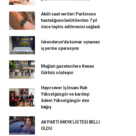
Akıllı saat verileri Parkinson
hastalığının belirtilerden 7 yıl
önce teşhis edilmesini sağladı
İskenderun'da kumar oynanan
iş yerine operasyon
Muğlalı gazetecilere Kenan
Gürbüz söyleşisi
Hayırsever İş İnsanı Nuh
Yükselgüngör ve kardeşi
Adem Yükselgüngör den
bağış
AK PARTİ MKYK LİSTESİ BELLİ
OLDU