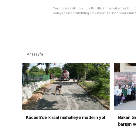
Yorum yazarak Topluluk Kuralları’nı kabul etmiş bulu
dolaylı tüm sorumluluğu tek başınıza üstleniyorsunuz
Anasayfa
Kocaeli'de kırsal mahalleye modern yol
Bakan Gö
barışın v
hedefliy