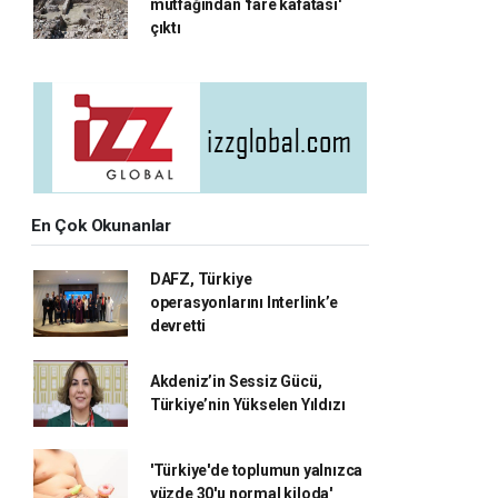
mutfağından 'fare kafatası'
çıktı
En Çok Okunanlar
DAFZ, Türkiye
operasyonlarını Interlink’e
devretti
Akdeniz’in Sessiz Gücü,
Türkiye’nin Yükselen Yıldızı
'Türkiye'de toplumun yalnızca
yüzde 30'u normal kiloda'