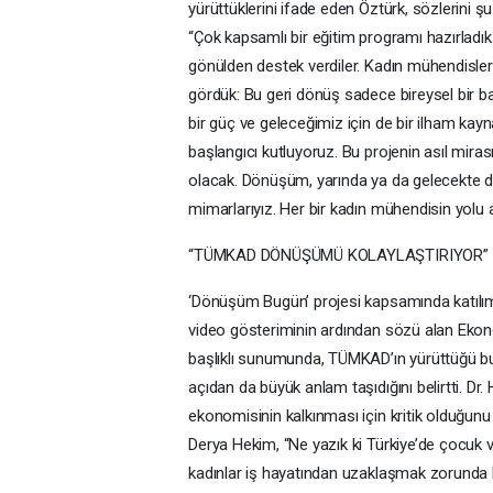
yürüttüklerini ifade eden Öztürk, sözlerini ş
“Çok kapsamlı bir eğitim programı hazırladık.
gönülden destek verdiler. Kadın mühendislerimi
gördük: Bu geri dönüş sadece bireysel bir ba
bir güç ve geleceğimiz için de bir ilham kayn
başlangıcı kutluyoruz. Bu projenin asıl mira
olacak. Dönüşüm, yarında ya da gelecekte d
mimarlarıyız. Her bir kadın mühendisin yolu a
“TÜMKAD DÖNÜŞÜMÜ KOLAYLAŞTIRIYOR”
‘Dönüşüm Bugün’ projesi kapsamında katılımc
video gösteriminin ardından sözü alan Ekono
başlıklı sunumunda, TÜMKAD’ın yürüttüğü bu 
açıdan da büyük anlam taşıdığını belirtti. Dr. 
ekonomisinin kalkınması için kritik olduğunu 
Derya Hekim, “Ne yazık ki Türkiye’de çocuk 
kadınlar iş hayatından uzaklaşmak zorunda k