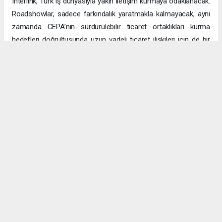
Interlink, Türk iş dünyasıyla yakın iletişim kurmaya odaklanacak.
Roadshowlar, sadece farkındalık yaratmakla kalmayacak, aynı
zamanda CEPA’nın sürdürülebilir ticaret ortaklıkları kurma
hedefleri doğrultusunda uzun vadeli ticaret ilişkileri için de bir
platform sağlayacak.
Uzun vadeli büyümeye yönelik ekonomik sinerjiler
CEPA ile enerji, üretim ve lojistik dahil birçok sektörde
öngörülen hızlı büyümeyle ikili ticaret ve yatırımlar için sağlam
bir temel oluşturuluyor. DAFZ’ın Türkiye operasyonlarını
Interlink’e devretmesi, iki ülkenin işletmelerinin rekabetçi küresel
arenada başarılı olmasını amaçlarken, DAFZ’ın küresel
ekonomide iş birliği kolaylaştırıcısı rolünü de pekiştiriyor.
Hibya Haber Ajansı