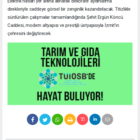
Elektrik hatları yer altına alınarak dekoratif aydınlatma
direkleriyle caddeye görsel bir zenginlik kazandırılacak. Titizlikle
sürdürülen çalışmalar tamamlandığında Şehit Ergün Köncü
Caddesi, modern altyapısı ve prestijli üstyapısıyla İzmit’in
çehresini değiştirecek.