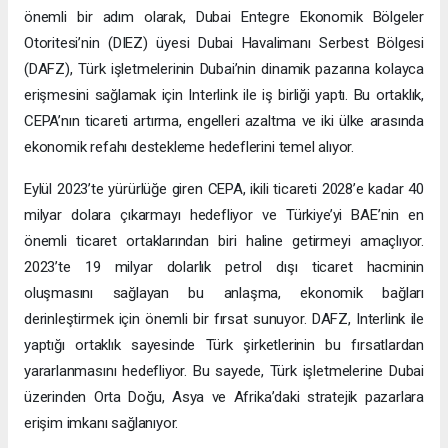
önemli bir adım olarak, Dubai Entegre Ekonomik Bölgeler
Otoritesi’nin (DIEZ) üyesi Dubai Havalimanı Serbest Bölgesi
(DAFZ), Türk işletmelerinin Dubai’nin dinamik pazarına kolayca
erişmesini sağlamak için Interlink ile iş birliği yaptı. Bu ortaklık,
CEPA’nın ticareti artırma, engelleri azaltma ve iki ülke arasında
ekonomik refahı destekleme hedeflerini temel alıyor.
Eylül 2023’te yürürlüğe giren CEPA, ikili ticareti 2028’e kadar 40
milyar dolara çıkarmayı hedefliyor ve Türkiye’yi BAE’nin en
önemli ticaret ortaklarından biri haline getirmeyi amaçlıyor.
2023’te 19 milyar dolarlık petrol dışı ticaret hacminin
oluşmasını sağlayan bu anlaşma, ekonomik bağları
derinleştirmek için önemli bir fırsat sunuyor. DAFZ, Interlink ile
yaptığı ortaklık sayesinde Türk şirketlerinin bu fırsatlardan
yararlanmasını hedefliyor. Bu sayede, Türk işletmelerine Dubai
üzerinden Orta Doğu, Asya ve Afrika’daki stratejik pazarlara
erişim imkanı sağlanıyor.