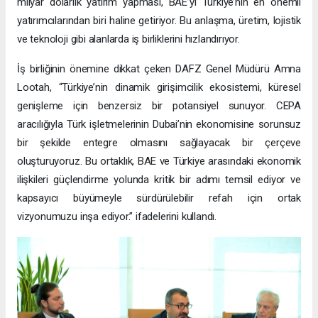
milyar dolarlık yatırım yapması, BAE’yi Türkiye’nin en önemli
yatırımcılarından biri haline getiriyor. Bu anlaşma, üretim, lojistik
ve teknoloji gibi alanlarda iş birliklerini hızlandırıyor.
İş birliğinin önemine dikkat çeken DAFZ Genel Müdürü Amna
Lootah, “Türkiye’nin dinamik girişimcilik ekosistemi, küresel
genişleme için benzersiz bir potansiyel sunuyor. CEPA
aracılığıyla Türk işletmelerinin Dubai’nin ekonomisine sorunsuz
bir şekilde entegre olmasını sağlayacak bir çerçeve
oluşturuyoruz. Bu ortaklık, BAE ve Türkiye arasındaki ekonomik
ilişkileri güçlendirme yolunda kritik bir adımı temsil ediyor ve
kapsayıcı büyümeyle sürdürülebilir refah için ortak
vizyonumuzu inşa ediyor.” ifadelerini kullandı.