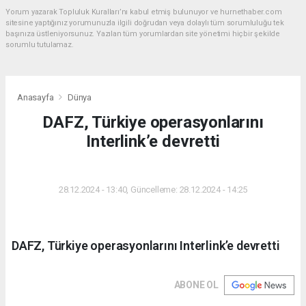
Yorum yazarak Topluluk Kuralları’nı kabul etmiş bulunuyor ve hurnethaber.com
sitesine yaptığınız yorumunuzla ilgili doğrudan veya dolaylı tüm sorumluluğu tek
başınıza üstleniyorsunuz. Yazılan tüm yorumlardan site yönetimi hiçbir şekilde
sorumlu tutulamaz.
Anasayfa
Dünya
DAFZ, Türkiye operasyonlarını
Interlink’e devretti
DÜNYA
28.12.2024 - 13:40, Güncelleme: 28.12.2024 - 14:25
DAFZ, Türkiye operasyonlarını Interlink’e devretti
ABONE OL