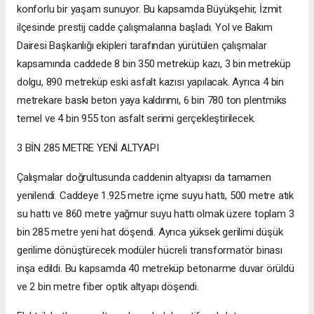
konforlu bir yaşam sunuyor. Bu kapsamda Büyükşehir, İzmit
ilçesinde prestij cadde çalışmalarına başladı. Yol ve Bakım
Dairesi Başkanlığı ekipleri tarafından yürütülen çalışmalar
kapsamında caddede 8 bin 350 metreküp kazı, 3 bin metreküp
dolgu, 890 metreküp eski asfalt kazısı yapılacak. Ayrıca 4 bin
metrekare baskı beton yaya kaldırımı, 6 bin 780 ton plentmiks
temel ve 4 bin 955 ton asfalt serimi gerçekleştirilecek.
3 BİN 285 METRE YENİ ALTYAPI
Çalışmalar doğrultusunda caddenin altyapısı da tamamen
yenilendi. Caddeye 1.925 metre içme suyu hattı, 500 metre atık
su hattı ve 860 metre yağmur suyu hattı olmak üzere toplam 3
bin 285 metre yeni hat döşendi. Ayrıca yüksek gerilimi düşük
gerilime dönüştürecek modüler hücreli transformatör binası
inşa edildi. Bu kapsamda 40 metreküp betonarme duvar örüldü
ve 2 bin metre fiber optik altyapı döşendi.