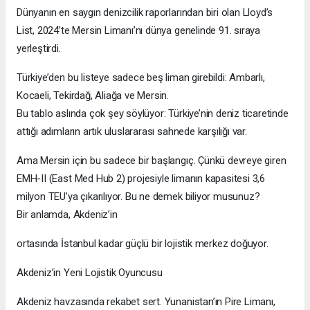
Dünyanın en saygın denizcilik raporlarından biri olan Lloyd’s
List, 2024’te Mersin Limanı’nı dünya genelinde 91. sıraya
yerleştirdi.
Türkiye’den bu listeye sadece beş liman girebildi: Ambarlı,
Kocaeli, Tekirdağ, Aliağa ve Mersin.
Bu tablo aslında çok şey söylüyor: Türkiye’nin deniz ticaretinde
attığı adımların artık uluslararası sahnede karşılığı var.
Ama Mersin için bu sadece bir başlangıç. Çünkü devreye giren
EMH-II (East Med Hub 2) projesiyle limanın kapasitesi 3,6
milyon TEU’ya çıkarılıyor. Bu ne demek biliyor musunuz?
Bir anlamda, Akdeniz’in
ortasında İstanbul kadar güçlü bir lojistik merkez doğuyor.
Akdeniz’in Yeni Lojistik Oyuncusu
Akdeniz havzasında rekabet sert. Yunanistan’ın Pire Limanı,