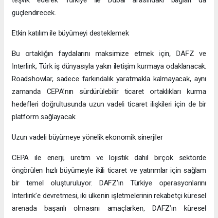
güçlendirecek.
Etkin katılım ile büyümeyi desteklemek
Bu ortaklığın faydalarını maksimize etmek için, DAFZ ve
Interlink, Türk iş dünyasıyla yakın iletişim kurmaya odaklanacak.
Roadshowlar, sadece farkındalık yaratmakla kalmayacak, aynı
zamanda CEPA’nın sürdürülebilir ticaret ortaklıkları kurma
hedefleri doğrultusunda uzun vadeli ticaret ilişkileri için de bir
platform sağlayacak.
Uzun vadeli büyümeye yönelik ekonomik sinerjiler
CEPA ile enerji, üretim ve lojistik dahil birçok sektörde
öngörülen hızlı büyümeyle ikili ticaret ve yatırımlar için sağlam
bir temel oluşturuluyor. DAFZ’ın Türkiye operasyonlarını
Interlink’e devretmesi, iki ülkenin işletmelerinin rekabetçi küresel
arenada başarılı olmasını amaçlarken, DAFZ’ın küresel