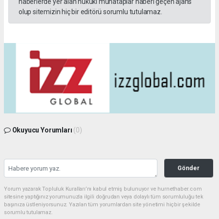
haberlerde yer alan hukuki muhataplar haberi geçen ajans
olup sitemizin hiç bir editörü sorumlu tutulamaz.
Okuyucu Yorumları
(0)
Gönder
Yorum yazarak Topluluk Kuralları’nı kabul etmiş bulunuyor ve hurnethaber.com
sitesine yaptığınız yorumunuzla ilgili doğrudan veya dolaylı tüm sorumluluğu tek
başınıza üstleniyorsunuz. Yazılan tüm yorumlardan site yönetimi hiçbir şekilde
sorumlu tutulamaz.