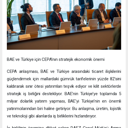
BAE ve Türkiye için CEPA’nın stratejik ekonomik önemi
CEPA anlaşması, BAE ve Türkiye arasındaki ticaret ilişkilerini
güçlendirmek için mallardaki gümrük tarifelerinin yüzde 82’sini
kaldırarak sınır ötesi yatırımları teşvik ediyor ve kilit sektörlerde
stratejik iş birliğini destekliyor. BAE’nin Türkiye’ye toplamda 5
milyar dolarlık yatırım yapması, BAE’yi Türkiye’nin en önemli
yatırımcılarından biri haline getiriyor. Bu anlaşma, üretim, lojistik
ve teknoloji gibi alanlarda iş birliklerini hızlandırıyor.
İş birliğinin önemine dikkat çeken DAFZ Genel Müdürü Amna