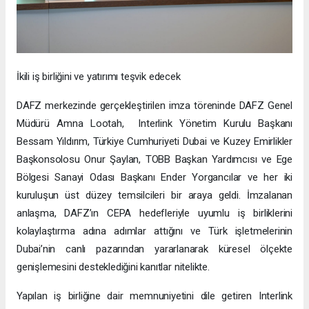
İkili iş birliğini ve yatırımı teşvik edecek
DAFZ merkezinde gerçekleştirilen imza töreninde DAFZ Genel
Müdürü Amna Lootah, Interlink Yönetim Kurulu Başkanı
Bessam Yıldırım, Türkiye Cumhuriyeti Dubai ve Kuzey Emirlikler
Başkonsolosu Onur Şaylan, TOBB Başkan Yardımcısı ve Ege
Bölgesi Sanayi Odası Başkanı Ender Yorgancılar ve her iki
kuruluşun üst düzey temsilcileri bir araya geldi. İmzalanan
anlaşma, DAFZ’ın CEPA hedefleriyle uyumlu iş birliklerini
kolaylaştırma adına adımlar attığını ve Türk işletmelerinin
Dubai’nin canlı pazarından yararlanarak küresel ölçekte
genişlemesini desteklediğini kanıtlar nitelikte.
Yapılan iş birliğine dair memnuniyetini dile getiren Interlink