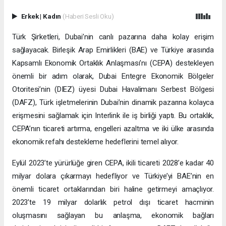
Erkek
|
Kadın
(Haberi Sesli Oku)
Türk Şirketleri, Dubai’nin canlı pazarına daha kolay erişim
sağlayacak. Birleşik Arap Emirlikleri (BAE) ve Türkiye arasında
Kapsamlı Ekonomik Ortaklık Anlaşması’nı (CEPA) destekleyen
önemli bir adım olarak, Dubai Entegre Ekonomik Bölgeler
Otoritesi’nin (DIEZ) üyesi Dubai Havalimanı Serbest Bölgesi
(DAFZ), Türk işletmelerinin Dubai’nin dinamik pazarına kolayca
erişmesini sağlamak için Interlink ile iş birliği yaptı. Bu ortaklık,
CEPA’nın ticareti artırma, engelleri azaltma ve iki ülke arasında
ekonomik refahı destekleme hedeflerini temel alıyor.
Eylül 2023’te yürürlüğe giren CEPA, ikili ticareti 2028’e kadar 40
milyar dolara çıkarmayı hedefliyor ve Türkiye’yi BAE’nin en
önemli ticaret ortaklarından biri haline getirmeyi amaçlıyor.
2023’te 19 milyar dolarlık petrol dışı ticaret hacminin
oluşmasını sağlayan bu anlaşma, ekonomik bağları