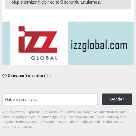
olup sitemizin hiç bir editörü sorumlu tutulamaz.
Okuyucu Yorumları
(0)
Gönder
Yorum yazarak Topluluk Kuralları’nı kabul etmiş bulunuyor ve hurnethaber.com
sitesine yaptığınız yorumunuzla ilgili doğrudan veya dolaylı tüm sorumluluğu tek
başınıza üstleniyorsunuz. Yazılan tüm yorumlardan site yönetimi hiçbir şekilde
sorumlu tutulamaz.