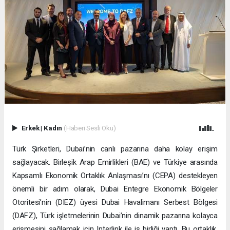
Erkek
|
Kadın
(Haberi Sesli Oku)
Türk Şirketleri, Dubai’nin canlı pazarına daha kolay erişim
sağlayacak. Birleşik Arap Emirlikleri (BAE) ve Türkiye arasında
Kapsamlı Ekonomik Ortaklık Anlaşması’nı (CEPA) destekleyen
önemli bir adım olarak, Dubai Entegre Ekonomik Bölgeler
Otoritesi’nin (DIEZ) üyesi Dubai Havalimanı Serbest Bölgesi
(DAFZ), Türk işletmelerinin Dubai’nin dinamik pazarına kolayca
erişmesini sağlamak için Interlink ile iş birliği yaptı. Bu ortaklık,