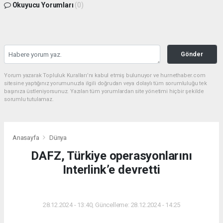
Okuyucu Yorumları
(0)
Gönder
Yorum yazarak Topluluk Kuralları’nı kabul etmiş bulunuyor ve hurnethaber.com
sitesine yaptığınız yorumunuzla ilgili doğrudan veya dolaylı tüm sorumluluğu tek
başınıza üstleniyorsunuz. Yazılan tüm yorumlardan site yönetimi hiçbir şekilde
sorumlu tutulamaz.
Anasayfa
Dünya
DAFZ, Türkiye operasyonlarını
Interlink’e devretti
DÜNYA
28.12.2024 - 13:40, Güncelleme: 28.12.2024 - 14:25