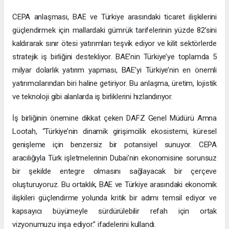
CEPA anlaşması, BAE ve Türkiye arasındaki ticaret ilişkilerini
güçlendirmek için mallardaki gümrük tarifelerinin yüzde 82’sini
kaldırarak sınır ötesi yatırımları teşvik ediyor ve kilit sektörlerde
stratejik iş birliğini destekliyor. BAE’nin Türkiye’ye toplamda 5
milyar dolarlık yatırım yapması, BAE’yi Türkiye’nin en önemli
yatırımcılarından biri haline getiriyor. Bu anlaşma, üretim, lojistik
ve teknoloji gibi alanlarda iş birliklerini hızlandırıyor.
İş birliğinin önemine dikkat çeken DAFZ Genel Müdürü Amna
Lootah, “Türkiye’nin dinamik girişimcilik ekosistemi, küresel
genişleme için benzersiz bir potansiyel sunuyor. CEPA
aracılığıyla Türk işletmelerinin Dubai’nin ekonomisine sorunsuz
bir şekilde entegre olmasını sağlayacak bir çerçeve
oluşturuyoruz. Bu ortaklık, BAE ve Türkiye arasındaki ekonomik
ilişkileri güçlendirme yolunda kritik bir adımı temsil ediyor ve
kapsayıcı büyümeyle sürdürülebilir refah için ortak
vizyonumuzu inşa ediyor.” ifadelerini kullandı.