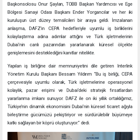
Başkonsolosu Onur Şaylan, TOBB Başkan Yardımcısı ve Ege
Bölgesi Sanayi Odası Başkanı Ender Yorgancılar ve her iki
kuruluşun üst düzey temsilcileri bir araya geldi. İmzalanan
anlaşma, DAFZ’ın CEPA hedefleriyle uyumlu iş birliklerini
kolaylaştırma adına adımlar attığını ve Türk işletmelerinin
Dubai’nin canlı pazarından yararlanarak küresel ölçekte
genişlemesini desteklediğini kanıtlar nitelikte.
Yapılan iş birliğine dair memnuniyetini dile getiren Interlink
Yönetim Kurulu Başkanı Bessam Yıldırım “Bu iş birliği, CEPA
çerçevesiyle uyumlu olarak, Türk işletmelerine operasyonel
kolaylık, pazar erişimi ve Dubai’deki stratejik fırsatlardan
yararlanma imkanı sunuyor. DAFZ ile on iki yıllık ortaklığımız,
Türkiye’nin dinamik ekonomisini Dubai’nin küresel ticaret ağıyla
birleştirme gücümüzü pekiştiriyor ve sürdürülebilir büyümeye
katkı sağlayan bir köprü oluşturuyor.” dedi.