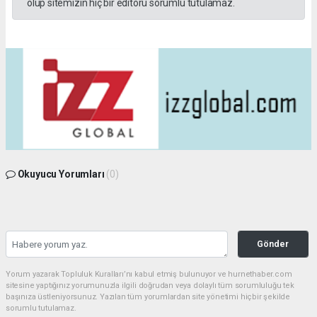
olup sitemizin hiç bir editörü sorumlu tutulamaz.
Okuyucu Yorumları
(0)
Gönder
Yorum yazarak Topluluk Kuralları’nı kabul etmiş bulunuyor ve hurnethaber.com
sitesine yaptığınız yorumunuzla ilgili doğrudan veya dolaylı tüm sorumluluğu tek
başınıza üstleniyorsunuz. Yazılan tüm yorumlardan site yönetimi hiçbir şekilde
sorumlu tutulamaz.