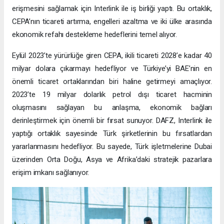
erişmesini sağlamak için Interlink ile iş birliği yaptı. Bu ortaklık,
CEPA’nın ticareti artırma, engelleri azaltma ve iki ülke arasında
ekonomik refahı destekleme hedeflerini temel alıyor.
Eylül 2023’te yürürlüğe giren CEPA, ikili ticareti 2028’e kadar 40
milyar dolara çıkarmayı hedefliyor ve Türkiye’yi BAE’nin en
önemli ticaret ortaklarından biri haline getirmeyi amaçlıyor.
2023’te 19 milyar dolarlık petrol dışı ticaret hacminin
oluşmasını sağlayan bu anlaşma, ekonomik bağları
derinleştirmek için önemli bir fırsat sunuyor. DAFZ, Interlink ile
yaptığı ortaklık sayesinde Türk şirketlerinin bu fırsatlardan
yararlanmasını hedefliyor. Bu sayede, Türk işletmelerine Dubai
üzerinden Orta Doğu, Asya ve Afrika’daki stratejik pazarlara
erişim imkanı sağlanıyor.