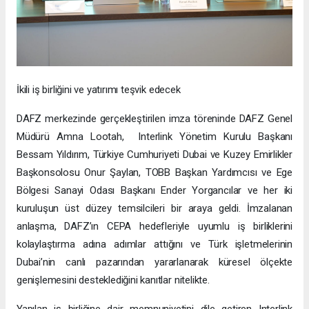
İkili iş birliğini ve yatırımı teşvik edecek
DAFZ merkezinde gerçekleştirilen imza töreninde DAFZ Genel
Müdürü Amna Lootah, Interlink Yönetim Kurulu Başkanı
Bessam Yıldırım, Türkiye Cumhuriyeti Dubai ve Kuzey Emirlikler
Başkonsolosu Onur Şaylan, TOBB Başkan Yardımcısı ve Ege
Bölgesi Sanayi Odası Başkanı Ender Yorgancılar ve her iki
kuruluşun üst düzey temsilcileri bir araya geldi. İmzalanan
anlaşma, DAFZ’ın CEPA hedefleriyle uyumlu iş birliklerini
kolaylaştırma adına adımlar attığını ve Türk işletmelerinin
Dubai’nin canlı pazarından yararlanarak küresel ölçekte
genişlemesini desteklediğini kanıtlar nitelikte.
Yapılan iş birliğine dair memnuniyetini dile getiren Interlink