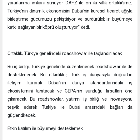
kuruluşun üst düzey temsilcileri bir araya geldi. İmzalanan
anlaşma, DAFZ’ın CEPA hedefleriyle uyumlu iş birliklerini
kolaylaştırma adına adımlar attığını ve Türk işletmelerinin
Dubai’nin canlı pazarından yararlanarak küresel ölçekte
genişlemesini desteklediğini kanıtlar nitelikte.
Yapılan iş birliğine dair memnuniyetini dile getiren Interlink
Yönetim Kurulu Başkanı Bessam Yıldırım “Bu iş birliği, CEPA
çerçevesiyle uyumlu olarak, Türk işletmelerine operasyonel
kolaylık, pazar erişimi ve Dubai’deki stratejik fırsatlardan
yararlanma imkanı sunuyor. DAFZ ile on iki yıllık ortaklığımız,
Türkiye’nin dinamik ekonomisini Dubai’nin küresel ticaret ağıyla
birleştirme gücümüzü pekiştiriyor ve sürdürülebilir büyümeye
katkı sağlayan bir köprü oluşturuyor.” dedi.