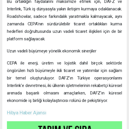
Ortaklık, Türkiye genelindeki roadshowlar ile taçlandırılacak
Bu iş birliği, Türkiye genelinde düzenlenecek roadshowlar ile de
desteklenecek. Bu etkinlikler, Türk iş dünyasıyla doğrudan
iletişim kurarak Dubai’nin dünya standartlarındaki iş
ekosistemini tanıtacak ve CEPA’nın sunduğu fırsatları öne
çıkaracak. Bu roadshowlar, yatırım, iş birliği ve inovasyonu
teşvik ederek Türkiye ile Dubai arasındaki bağları da
güçlendirecek.