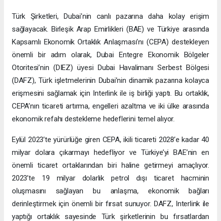
Türk Şirketleri, Dubai’nin canlı pazarına daha kolay erişim
sağlayacak. Birleşik Arap Emirlikleri (BAE) ve Türkiye arasında
Kapsamlı Ekonomik Ortaklık Anlaşması’nı (CEPA) destekleyen
önemli bir adım olarak, Dubai Entegre Ekonomik Bölgeler
Otoritesi’nin (DIEZ) üyesi Dubai Havalimanı Serbest Bölgesi
(DAFZ), Türk işletmelerinin Dubai’nin dinamik pazarına kolayca
erişmesini sağlamak için Interlink ile iş birliği yaptı. Bu ortaklık,
CEPA’nın ticareti artırma, engelleri azaltma ve iki ülke arasında
ekonomik refahı destekleme hedeflerini temel alıyor.
Eylül 2023’te yürürlüğe giren CEPA, ikili ticareti 2028’e kadar 40
milyar dolara çıkarmayı hedefliyor ve Türkiye’yi BAE’nin en
önemli ticaret ortaklarından biri haline getirmeyi amaçlıyor.
2023’te 19 milyar dolarlık petrol dışı ticaret hacminin
oluşmasını sağlayan bu anlaşma, ekonomik bağları
derinleştirmek için önemli bir fırsat sunuyor. DAFZ, Interlink ile
yaptığı ortaklık sayesinde Türk şirketlerinin bu fırsatlardan