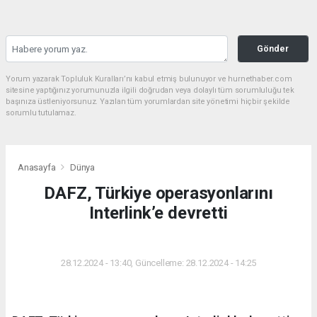
Gönder
Yorum yazarak Topluluk Kuralları’nı kabul etmiş bulunuyor ve hurnethaber.com
sitesine yaptığınız yorumunuzla ilgili doğrudan veya dolaylı tüm sorumluluğu tek
başınıza üstleniyorsunuz. Yazılan tüm yorumlardan site yönetimi hiçbir şekilde
sorumlu tutulamaz.
Anasayfa
Dünya
DAFZ, Türkiye operasyonlarını
Interlink’e devretti
DÜNYA
28.12.2024 - 13:40, Güncelleme: 28.12.2024 - 14:25