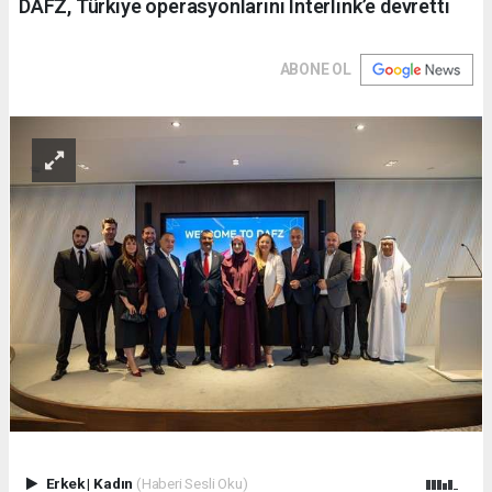
DAFZ, Türkiye operasyonlarını Interlink’e devretti
ABONE OL
Erkek
|
Kadın
(Haberi Sesli Oku)