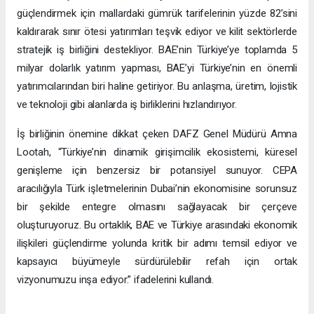
güçlendirmek için mallardaki gümrük tarifelerinin yüzde 82’sini
kaldırarak sınır ötesi yatırımları teşvik ediyor ve kilit sektörlerde
stratejik iş birliğini destekliyor. BAE’nin Türkiye’ye toplamda 5
milyar dolarlık yatırım yapması, BAE’yi Türkiye’nin en önemli
yatırımcılarından biri haline getiriyor. Bu anlaşma, üretim, lojistik
ve teknoloji gibi alanlarda iş birliklerini hızlandırıyor.
İş birliğinin önemine dikkat çeken DAFZ Genel Müdürü Amna
Lootah, “Türkiye’nin dinamik girişimcilik ekosistemi, küresel
genişleme için benzersiz bir potansiyel sunuyor. CEPA
aracılığıyla Türk işletmelerinin Dubai’nin ekonomisine sorunsuz
bir şekilde entegre olmasını sağlayacak bir çerçeve
oluşturuyoruz. Bu ortaklık, BAE ve Türkiye arasındaki ekonomik
ilişkileri güçlendirme yolunda kritik bir adımı temsil ediyor ve
kapsayıcı büyümeyle sürdürülebilir refah için ortak
vizyonumuzu inşa ediyor.” ifadelerini kullandı.