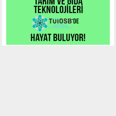
Etkin katılım ile büyümeyi desteklemek
Bu ortaklığın faydalarını maksimize etmek için, DAFZ ve
Interlink, Türk iş dünyasıyla yakın iletişim kurmaya odaklanacak.
Roadshowlar, sadece farkındalık yaratmakla kalmayacak, aynı
zamanda CEPA’nın sürdürülebilir ticaret ortaklıkları kurma
hedefleri doğrultusunda uzun vadeli ticaret ilişkileri için de bir
platform sağlayacak.
Uzun vadeli büyümeye yönelik ekonomik sinerjiler
CEPA ile enerji, üretim ve lojistik dahil birçok sektörde
öngörülen hızlı büyümeyle ikili ticaret ve yatırımlar için sağlam
bir temel oluşturuluyor. DAFZ’ın Türkiye operasyonlarını
Interlink’e devretmesi, iki ülkenin işletmelerinin rekabetçi küresel
arenada başarılı olmasını amaçlarken, DAFZ’ın küresel
ekonomide iş birliği kolaylaştırıcısı rolünü de pekiştiriyor.