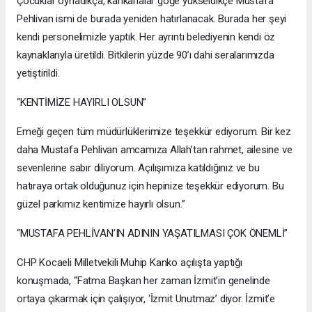
Çocuklar oynadıkça, kahkahalar göğe yükseldikçe Mustafa
Pehlivan ismi de burada yeniden hatırlanacak. Burada her şeyi
kendi personelimizle yaptık. Her ayrıntı belediyenin kendi öz
kaynaklarıyla üretildi. Bitkilerin yüzde 90’ı dahi seralarımızda
yetiştirildi.
“KENTİMİZE HAYIRLI OLSUN”
Emeği geçen tüm müdürlüklerimize teşekkür ediyorum. Bir kez
daha Mustafa Pehlivan amcamıza Allah’tan rahmet, ailesine ve
sevenlerine sabır diliyorum. Açılışımıza katıldığınız ve bu
hatıraya ortak olduğunuz için hepinize teşekkür ediyorum. Bu
güzel parkımız kentimize hayırlı olsun.”
“MUSTAFA PEHLİVAN’IN ADININ YAŞATILMASI ÇOK ÖNEMLİ”
CHP Kocaeli Milletvekili Muhip Kanko açılışta yaptığı
konuşmada, “Fatma Başkan her zaman İzmit’in genelinde
ortaya çıkarmak için çalışıyor, ‘İzmit Unutmaz’ diyor. İzmit’e