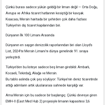
Çünkü burası sadece yükün geldiği bir liman değil — Orta Doğu,
Avrupa ve Afrika ticaret hatlarının kesiştiği bir kavşak.
Kısacası, Mersin haritada bir şehirden çok daha fazlası:
Türkiye’nin dış ticaret kapılarından biri.
Dünyanın İlk 100 Limanı Arasında
Dünyanın en saygın denizcilik raporlarından biri olan Lloyd’s
List, 2024’te Mersin Limanı’nı dünya genelinde 91. sıraya
yerleştirdi.
Türkiye’den bu listeye sadece beş liman girebildi: Ambarlı,
Kocaeli, Tekirdağ, Aliağa ve Mersin.
Bu tablo aslında çok şey söylüyor: Türkiye’nin deniz ticaretinde
attığı adımların artık uluslararası sahnede karşılığı var.
Ama Mersin için bu sadece bir başlangıç. Çünkü devreye giren
EMH-II (East Med Hub 2) projesiyle limanın kapasitesi 3,6