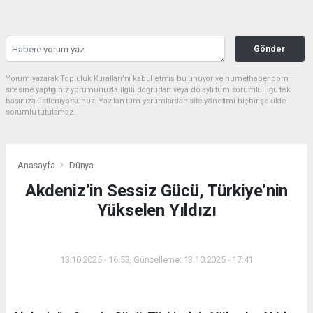
Gönder
Yorum yazarak Topluluk Kuralları’nı kabul etmiş bulunuyor ve hurnethaber.com
sitesine yaptığınız yorumunuzla ilgili doğrudan veya dolaylı tüm sorumluluğu tek
başınıza üstleniyorsunuz. Yazılan tüm yorumlardan site yönetimi hiçbir şekilde
sorumlu tutulamaz.
Anasayfa
Dünya
Akdeniz’in Sessiz Gücü, Türkiye’nin
Yükselen Yıldızı
DÜNYA
13.10.2025 - 16:53, Güncelleme: 13.10.2025 - 17:41