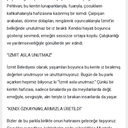
Pehlivan, bu kentin lunaparklarıyla, fuarıyla, çocukların
kahkahalarıyla hafızasına kazınmış bir isimdi. Çarpışan
arabaları, dönme dolapları, rengârenk oyuncaklarıyla İzmit’in
belleğinde unutulmaz bir iz bıraktı. Kendisi hayatı boyunca
gösterişi sevmedi, emeğini sessizce ortaya koydu. Çalışkanlığı
ve yardımseverliğiyle gönüllerde yer edindi.
“İZMİT ASLA UNUTMAZ”
İzmit Belediyesi olarak; yaşamları boyunca bu kente iz bırakmış
değerleri unutmuyor ve unutturmuyoruz. Bugün de bu parkı
açarken hepimiz biliyoruz ki “İzmit asla unutmaz.” Çünkü bir
kentin hafızası, sadece binalarda ya da meydanlarda değil;
emeğiyle, sevgisiyle, alın teriyle iz bırakan insanlarda da yaşar.
“KENDİ ÖZKAYNAKLARIMIZLA ÜRETİLDİ”
Bizler de bu parkla birlikte onun hatırasını geleceğe taşıyoruz.