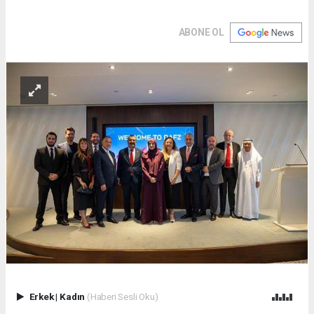
ABONE OL
Erkek
|
Kadın
(Haberi Sesli Oku)