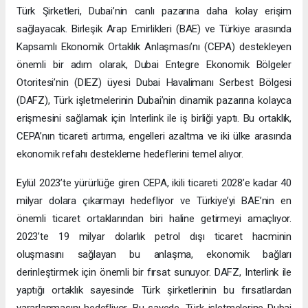
Türk Şirketleri, Dubai’nin canlı pazarına daha kolay erişim
sağlayacak. Birleşik Arap Emirlikleri (BAE) ve Türkiye arasında
Kapsamlı Ekonomik Ortaklık Anlaşması’nı (CEPA) destekleyen
önemli bir adım olarak, Dubai Entegre Ekonomik Bölgeler
Otoritesi’nin (DIEZ) üyesi Dubai Havalimanı Serbest Bölgesi
(DAFZ), Türk işletmelerinin Dubai’nin dinamik pazarına kolayca
erişmesini sağlamak için Interlink ile iş birliği yaptı. Bu ortaklık,
CEPA’nın ticareti artırma, engelleri azaltma ve iki ülke arasında
ekonomik refahı destekleme hedeflerini temel alıyor.
Eylül 2023’te yürürlüğe giren CEPA, ikili ticareti 2028’e kadar 40
milyar dolara çıkarmayı hedefliyor ve Türkiye’yi BAE’nin en
önemli ticaret ortaklarından biri haline getirmeyi amaçlıyor.
2023’te 19 milyar dolarlık petrol dışı ticaret hacminin
oluşmasını sağlayan bu anlaşma, ekonomik bağları
derinleştirmek için önemli bir fırsat sunuyor. DAFZ, Interlink ile
yaptığı ortaklık sayesinde Türk şirketlerinin bu fırsatlardan