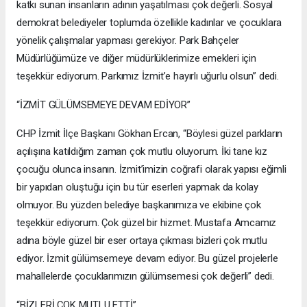
katkı sunan insanların adının yaşatılması çok değerli. Sosyal
demokrat belediyeler toplumda özellikle kadınlar ve çocuklara
yönelik çalışmalar yapması gerekiyor. Park Bahçeler
Müdürlüğümüze ve diğer müdürlüklerimize emekleri için
teşekkür ediyorum. Parkımız İzmit’e hayırlı uğurlu olsun” dedi.
“İZMİT GÜLÜMSEMEYE DEVAM EDİYOR”
CHP İzmit İlçe Başkanı Gökhan Ercan, “Böylesi güzel parkların
açılışına katıldığım zaman çok mutlu oluyorum. İki tane kız
çocuğu olunca insanın. İzmit’imizin coğrafi olarak yapısı eğimli
bir yapıdan oluştuğu için bu tür eserleri yapmak da kolay
olmuyor. Bu yüzden belediye başkanımıza ve ekibine çok
teşekkür ediyorum. Çok güzel bir hizmet. Mustafa Amcamız
adına böyle güzel bir eser ortaya çıkması bizleri çok mutlu
ediyor. İzmit gülümsemeye devam ediyor. Bu güzel projelerle
mahallelerde çocuklarımızın gülümsemesi çok değerli” dedi.
“BİZLERİ ÇOK MUTLU ETTİ”