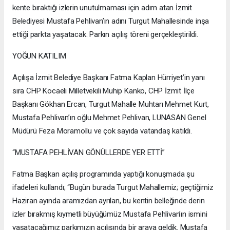
kente bıraktığı izlerin unutulmaması için adım atan İzmit
Belediyesi Mustafa Pehlivan’ın adını Turgut Mahallesinde inşa
ettiği parkta yaşatacak. Parkın açılış töreni gerçekleştirildi.
YOĞUN KATILIM
Açılışa İzmit Belediye Başkanı Fatma Kaplan Hürriyet’in yanı
sıra CHP Kocaeli Milletvekili Muhip Kanko, CHP İzmit İlçe
Başkanı Gökhan Ercan, Turgut Mahalle Muhtarı Mehmet Kurt,
Mustafa Pehlivan’ın oğlu Mehmet Pehlivan, LUNASAN Genel
Müdürü Feza Moramollu ve çok sayıda vatandaş katıldı.
“MUSTAFA PEHLİVAN GÖNÜLLERDE YER ETTİ”
Fatma Başkan açılış programında yaptığı konuşmada şu
ifadeleri kullandı; “Bugün burada Turgut Mahallemiz; geçtiğimiz
Haziran ayında aramızdan ayrılan, bu kentin belleğinde derin
izler bırakmış kıymetli büyüğümüz Mustafa Pehlivan’ın ismini
yaşatacağımız parkımızın açılışında bir araya geldik. Mustafa