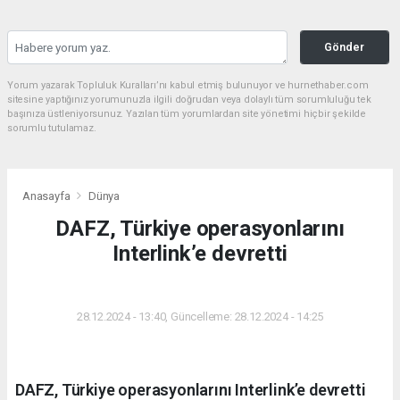
Gönder
Yorum yazarak Topluluk Kuralları’nı kabul etmiş bulunuyor ve hurnethaber.com
sitesine yaptığınız yorumunuzla ilgili doğrudan veya dolaylı tüm sorumluluğu tek
başınıza üstleniyorsunuz. Yazılan tüm yorumlardan site yönetimi hiçbir şekilde
sorumlu tutulamaz.
Anasayfa
Dünya
DAFZ, Türkiye operasyonlarını
Interlink’e devretti
DÜNYA
28.12.2024 - 13:40, Güncelleme: 28.12.2024 - 14:25
DAFZ, Türkiye operasyonlarını Interlink’e devretti