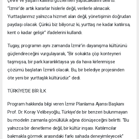
çevre ve yaşam kalitesi gözlemleri yapacaklarını belirtti.
“İzmir’de artık kararlar hislerle değil, verilerle alınacak.
Yurttaşlarımız yalnızca hizmet alan değil, yönetişimin doğrudan
paydaşı olacak. Çünkü biz biliyoruz ki, yurttaş ne kadar katılırsa,
kent o kadar gelişir” ifadelerini kullandı.
Tugay, programın aynı zamanda İzmir’in dayanışma kültürünü
güçlendireceğini vurgulayarak, “Bir sokakta çöp konteyneri
taşmışsa, bir park karanlıktaysa ya da hava kirlenmişse
çözümü başlatan İzmirli olacak. Bu, bir belediye projesinden
öte yeni bir yurttaşlık kültürüdür.” dedi.
TÜRKİYE’DE BİR İLK
Program hakkında bilgi veren İzmir Planlama Ajansı Başkanı
Prof. Dr. Koray Velibeyoğlu, Türkiye’de bir benzeri bulunmayan
bu modelin zamanla gönüllülük ağına dönüşeceğini belirtti. “Bu
yalnızca bir denetleme değil, bir kültür inşası. Katılımcılar
bakmakla görmek arasındaki farkı sahada deneyimleyecek”