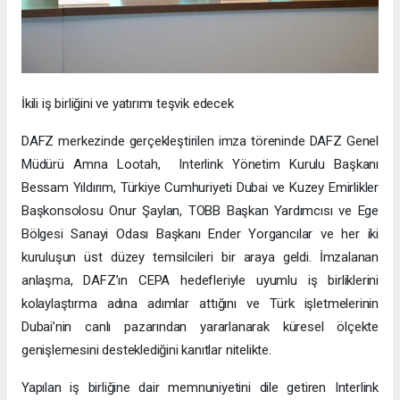
İkili iş birliğini ve yatırımı teşvik edecek
DAFZ merkezinde gerçekleştirilen imza töreninde DAFZ Genel
Müdürü Amna Lootah, Interlink Yönetim Kurulu Başkanı
Bessam Yıldırım, Türkiye Cumhuriyeti Dubai ve Kuzey Emirlikler
Başkonsolosu Onur Şaylan, TOBB Başkan Yardımcısı ve Ege
Bölgesi Sanayi Odası Başkanı Ender Yorgancılar ve her iki
kuruluşun üst düzey temsilcileri bir araya geldi. İmzalanan
anlaşma, DAFZ’ın CEPA hedefleriyle uyumlu iş birliklerini
kolaylaştırma adına adımlar attığını ve Türk işletmelerinin
Dubai’nin canlı pazarından yararlanarak küresel ölçekte
genişlemesini desteklediğini kanıtlar nitelikte.
Yapılan iş birliğine dair memnuniyetini dile getiren Interlink