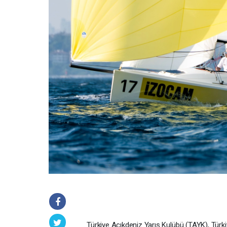
Türkiye Açıkdeniz Yarış Kulübü (TAYK), Türki