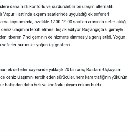
ere daha hızlı, konforlu ve sürdürülebilir bir ulaşım alternatifi
 Vapur Hattı'nda akşam saatlerinde uyguladığı ek seferleri
ama kapsamında, özellikle 17.00-19.00 saatleri arasında sefer sıklığı
ine deniz ulaşımını tercih etmesi teşvik ediliyor. Başlangıçta 6 gemiyle
an itibaren 7'nci geminin de hizmete alınmasıyla genişletildi. Yoğun
 seferler sürücüler yoğun ilgi gösterdi.
anan ek seferler sayesinde yaklaşık 20 bin araç Bostanlı-Üçkuyular
erde deniz ulaşımını tercih eden sürücüler, hem kara trafiğinin yükünün
r hattından daha hızlı ve konforlu ulaşım imkanı buldu.