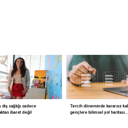
diş sağlığı sadece
Tercih döneminde kararsız ka
ktan ibaret değil
gençlere bilimsel yol haritası..
kararsızsanız bu testi çözün!