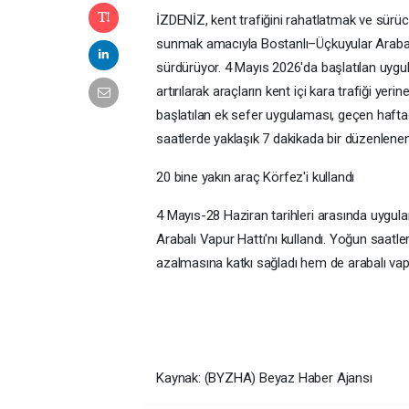
İZDENİZ, kent trafiğini rahatlatmak ve sürücül
sunmak amacıyla Bostanlı–Üçkuyular Arabalı
sürdürüyor. 4 Mayıs 2026'da başlatılan uygul
artırılarak araçların kent içi kara trafiği yer
başlatılan ek sefer uygulaması, geçen haftad
saatlerde yaklaşık 7 dakikada bir düzenlenen
20 bine yakın araç Körfez'i kullandı
4 Mayıs-28 Haziran tarihleri arasında uygul
Arabalı Vapur Hattı'nı kullandı. Yoğun saatl
azalmasına katkı sağladı hem de arabalı vapu
Kaynak: (BYZHA) Beyaz Haber Ajansı