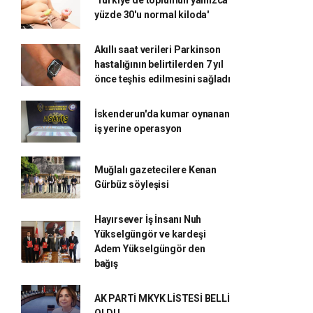
'Türkiye'de toplumun yalnızca
yüzde 30'u normal kiloda'
Akıllı saat verileri Parkinson
hastalığının belirtilerden 7 yıl
önce teşhis edilmesini sağladı
İskenderun'da kumar oynanan
iş yerine operasyon
Muğlalı gazetecilere Kenan
Gürbüz söyleşisi
Hayırsever İş İnsanı Nuh
Yükselgüngör ve kardeşi
Adem Yükselgüngör den
bağış
AK PARTİ MKYK LİSTESİ BELLİ