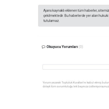
Ajans kaynaklı eklenen tüm haberler, sitemi
çekilmektedir. Bu haberlerde yer alan hukuki
tutulamaz.
Okuyucu Yorumları
(0)
Yorum yazarak Topluluk Kuralları’nı kabul etmiş bulu
dolaylı tüm sorumluluğu tek başınıza üstleniyorsunuz