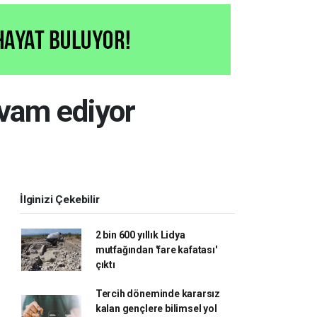
vam ediyor
İlginizi Çekebilir
2 bin 600 yıllık Lidya
mutfağından 'fare kafatası'
çıktı
Tercih döneminde kararsız
kalan gençlere bilimsel yol