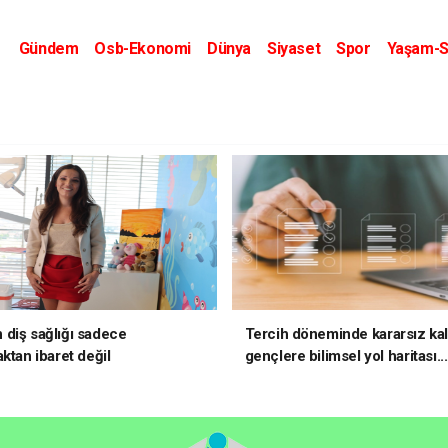
Gündem
Osb-Ekonomi
Dünya
Siyaset
Spor
Yaşam-S
Kripto Dünyası
Kültür-Sanat
Eğitim
diş sağlığı sadece
Tercih döneminde kararsız ka
ktan ibaret değil
gençlere bilimsel yol haritası..
kararsızsanız bu testi çözün!