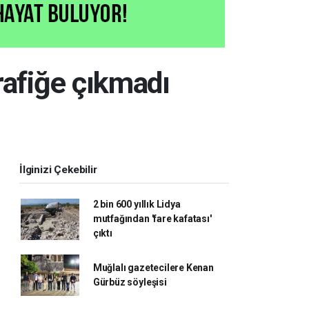
trafiğe çıkmadı
İlginizi Çekebilir
2 bin 600 yıllık Lidya
mutfağından 'fare kafatası'
çıktı
Muğlalı gazetecilere Kenan
Gürbüz söyleşisi