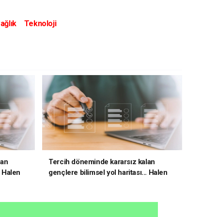
ağlık
Teknoloji
lan
Tercih döneminde kararsız kalan
. Halen
gençlere bilimsel yol haritası... Halen
kararsızsanız bu testi çözün!