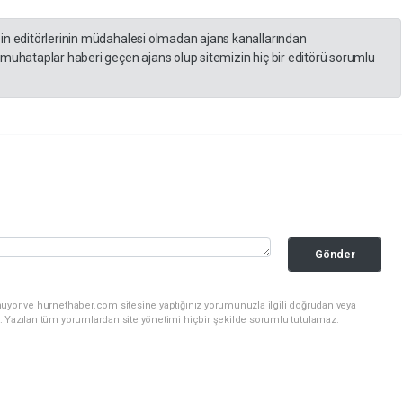
zin editörlerinin müdahalesi olmadan ajans kanallarından
 muhataplar haberi geçen ajans olup sitemizin hiç bir editörü sorumlu
Gönder
nuyor ve hurnethaber.com sitesine yaptığınız yorumunuzla ilgili doğrudan veya
. Yazılan tüm yorumlardan site yönetimi hiçbir şekilde sorumlu tutulamaz.