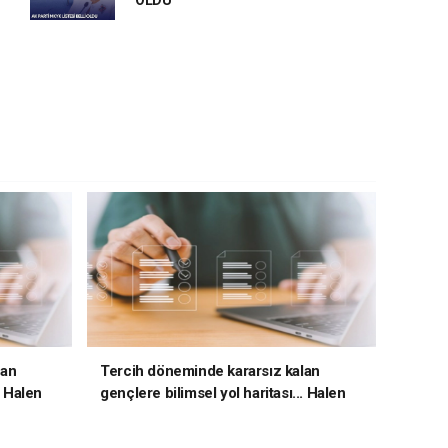
OLDU
lan
Tercih döneminde kararsız kalan
. Halen
gençlere bilimsel yol haritası... Halen
kararsızsanız bu testi çözün!