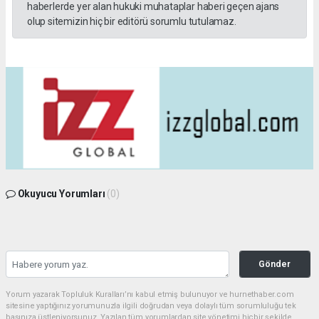
haberlerde yer alan hukuki muhataplar haberi geçen ajans
olup sitemizin hiç bir editörü sorumlu tutulamaz.
Okuyucu Yorumları
(0)
Gönder
Yorum yazarak Topluluk Kuralları’nı kabul etmiş bulunuyor ve hurnethaber.com
sitesine yaptığınız yorumunuzla ilgili doğrudan veya dolaylı tüm sorumluluğu tek
başınıza üstleniyorsunuz. Yazılan tüm yorumlardan site yönetimi hiçbir şekilde