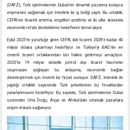
(DAFZ), Türk işletmelerinin Dubai’nin dinamik pazarına kolayca
erişmesini sağlamak için Interlink ile iş birliği yaptı. Bu ortaklık,
CEPA’nın ticareti artırma, engelleri azaltma ve iki ülke arasında
ekonomik refahı destekleme hedeflerini temel alıyor.
Eylül 2023’te yürürlüğe giren CEPA, ikili ticareti 2028’e kadar 40
milyar dolara çıkarmayı hedefliyor ve Türkiye’yi BAE’nin en
önemli ticaret ortaklarından biri haline getirmeyi amaçlıyor.
2023’te 19 milyar dolarlık petrol dışı ticaret hacminin
oluşmasını sağlayan bu anlaşma, ekonomik bağları
derinleştirmek için önemli bir fırsat sunuyor. DAFZ, Interlink ile
yaptığı ortaklık sayesinde Türk şirketlerinin bu fırsatlardan
yararlanmasını hedefliyor. Bu sayede, Türk işletmelerine Dubai
üzerinden Orta Doğu, Asya ve Afrika’daki stratejik pazarlara
erişim imkanı sağlanıyor.