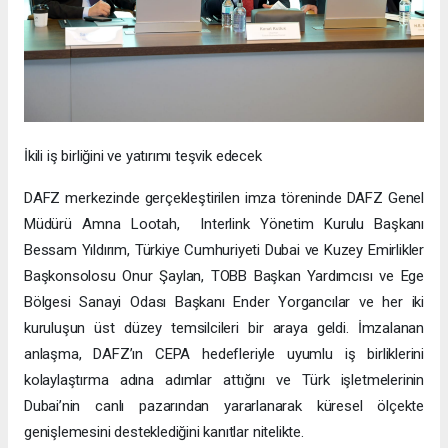
İkili iş birliğini ve yatırımı teşvik edecek
DAFZ merkezinde gerçekleştirilen imza töreninde DAFZ Genel
Müdürü Amna Lootah, Interlink Yönetim Kurulu Başkanı
Bessam Yıldırım, Türkiye Cumhuriyeti Dubai ve Kuzey Emirlikler
Başkonsolosu Onur Şaylan, TOBB Başkan Yardımcısı ve Ege
Bölgesi Sanayi Odası Başkanı Ender Yorgancılar ve her iki
kuruluşun üst düzey temsilcileri bir araya geldi. İmzalanan
anlaşma, DAFZ’ın CEPA hedefleriyle uyumlu iş birliklerini
kolaylaştırma adına adımlar attığını ve Türk işletmelerinin
Dubai’nin canlı pazarından yararlanarak küresel ölçekte
genişlemesini desteklediğini kanıtlar nitelikte.