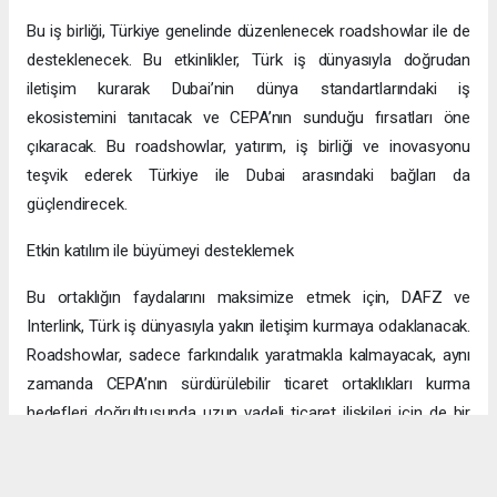
Bu iş birliği, Türkiye genelinde düzenlenecek roadshowlar ile de
desteklenecek. Bu etkinlikler, Türk iş dünyasıyla doğrudan
iletişim kurarak Dubai’nin dünya standartlarındaki iş
ekosistemini tanıtacak ve CEPA’nın sunduğu fırsatları öne
çıkaracak. Bu roadshowlar, yatırım, iş birliği ve inovasyonu
teşvik ederek Türkiye ile Dubai arasındaki bağları da
güçlendirecek.
Etkin katılım ile büyümeyi desteklemek
Bu ortaklığın faydalarını maksimize etmek için, DAFZ ve
Interlink, Türk iş dünyasıyla yakın iletişim kurmaya odaklanacak.
Roadshowlar, sadece farkındalık yaratmakla kalmayacak, aynı
zamanda CEPA’nın sürdürülebilir ticaret ortaklıkları kurma
hedefleri doğrultusunda uzun vadeli ticaret ilişkileri için de bir
platform sağlayacak.
Uzun vadeli büyümeye yönelik ekonomik sinerjiler