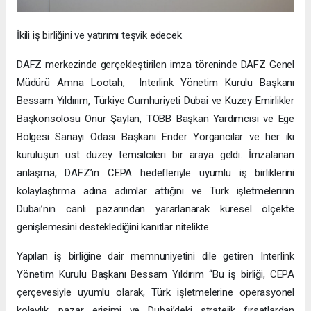
İkili iş birliğini ve yatırımı teşvik edecek
DAFZ merkezinde gerçekleştirilen imza töreninde DAFZ Genel
Müdürü Amna Lootah, Interlink Yönetim Kurulu Başkanı
Bessam Yıldırım, Türkiye Cumhuriyeti Dubai ve Kuzey Emirlikler
Başkonsolosu Onur Şaylan, TOBB Başkan Yardımcısı ve Ege
Bölgesi Sanayi Odası Başkanı Ender Yorgancılar ve her iki
kuruluşun üst düzey temsilcileri bir araya geldi. İmzalanan
anlaşma, DAFZ’ın CEPA hedefleriyle uyumlu iş birliklerini
kolaylaştırma adına adımlar attığını ve Türk işletmelerinin
Dubai’nin canlı pazarından yararlanarak küresel ölçekte
genişlemesini desteklediğini kanıtlar nitelikte.
Yapılan iş birliğine dair memnuniyetini dile getiren Interlink
Yönetim Kurulu Başkanı Bessam Yıldırım “Bu iş birliği, CEPA
çerçevesiyle uyumlu olarak, Türk işletmelerine operasyonel
kolaylık, pazar erişimi ve Dubai’deki stratejik fırsatlardan