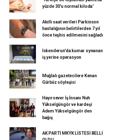
yüzde 30'u normal kiloda'
Akıllı saat verileri Parkinson
hastalığının belirtilerden 7 yıl
önce teşhis edilmesini sağladı
İskenderun'da kumar oynanan
iş yerine operasyon
Muğlalı gazetecilere Kenan
Gürbüz söyleşisi
Hayırsever İş İnsanı Nuh
Yükselgüngör ve kardeşi
Adem Yükselgüngör den
bağış
AK PARTİ MKYK LİSTESİ BELLİ
OLDU