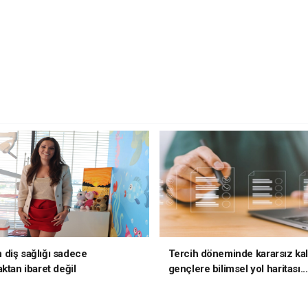
diş sağlığı sadece
Tercih döneminde kararsız ka
ktan ibaret değil
gençlere bilimsel yol haritası..
kararsızsanız bu testi çözün!