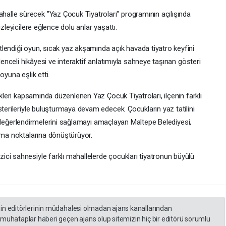
lle sürecek "Yaz Çocuk Tiyatroları" programının açılışında
zleyicilere eğlence dolu anlar yaşattı.
lendiği oyun, sıcak yaz akşamında açık havada tiyatro keyfini
ğlenceli hikâyesi ve interaktif anlatımıyla sahneye taşınan gösteri
oyuna eşlik etti.
ikleri kapsamında düzenlenen Yaz Çocuk Tiyatroları, ilçenin farklı
sterileriyle buluşturmaya devam edecek. Çocukların yaz tatilini
rle değerlendirmelerini sağlamayı amaçlayan Maltepe Belediyesi,
uşma noktalarına dönüştürüyor.
ci sahnesiyle farklı mahallelerde çocukları tiyatronun büyülü
zin editörlerinin müdahalesi olmadan ajans kanallarından
 muhataplar haberi geçen ajans olup sitemizin hiç bir editörü sorumlu