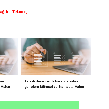
ağlık
Teknoloji
lan
Tercih döneminde kararsız kalan
. Halen
gençlere bilimsel yol haritası... Halen
kararsızsanız bu testi çözün!