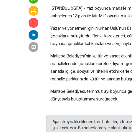
İSTANBUL (İGFA) - Yaz boyunca mahalle maha
sahnelenen "Zıpzıp ile Mır Mır" oyunu, minik i
Yazar ve yönetmenliğini Nurhan Uslu'nun üst
çocuklarla buluşturdu. Renkli karakterleri, e
boyunca çocuklar kahkahaları ve alkışlarıyla 
Maltepe Belediyesi'nin kültür ve sanat etkinl
mahallelerinde çocukları ücretsiz tiyatro gö
sanatla iç içe, sosyal ve nitelikli etkinlikle
mahalle parklarını da kültür ve sanatın bul
Maltepe Belediyesi, temmuz ayı boyunca gezi
dünyasıyla buluşturmayı sürdürecek.
Ajans kaynaklı eklenen tüm haberler, sitemi
çekilmektedir. Bu haberlerde yer alan hukuki