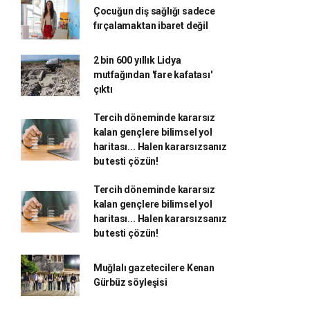
Çocuğun diş sağlığı sadece
fırçalamaktan ibaret değil
2 bin 600 yıllık Lidya
mutfağından 'fare kafatası'
çıktı
Tercih döneminde kararsız
kalan gençlere bilimsel yol
haritası... Halen kararsızsanız
bu testi çözün!
Tercih döneminde kararsız
kalan gençlere bilimsel yol
haritası... Halen kararsızsanız
bu testi çözün!
Muğlalı gazetecilere Kenan
Gürbüz söyleşisi