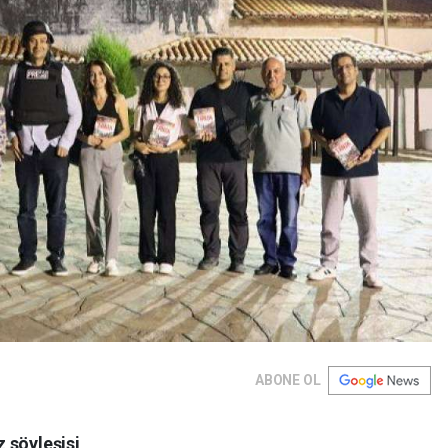
ABONE OL
 söyleşisi