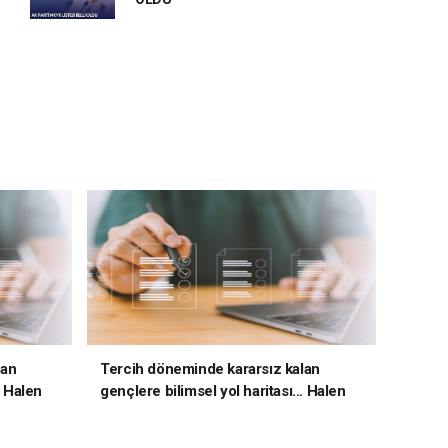
lan
Tercih döneminde kararsız kalan
. Halen
gençlere bilimsel yol haritası... Halen
kararsızsanız bu testi çözün!