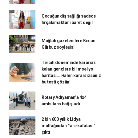
Çocuğun diş sağlığı sadece
fırçalamaktan ibaret değil
Muğlalı gazetecilere Kenan
Gürbüz söyleşisi
Tercih döneminde kararsız
kalan gençlere bilimsel yol
haritası... Halen kararsızsanız
bu testi çözün!
Rotary Adıyaman’a 4x4
ambulans bağışladı
2 bin 600 yıllık Lidya
mutfağından 'fare kafatası'
çıktı