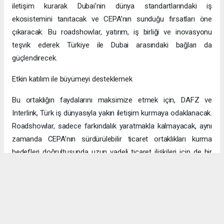
iletişim kurarak Dubai’nin dünya standartlarındaki iş
ekosistemini tanıtacak ve CEPA’nın sunduğu fırsatları öne
çıkaracak. Bu roadshowlar, yatırım, iş birliği ve inovasyonu
teşvik ederek Türkiye ile Dubai arasındaki bağları da
güçlendirecek.
Etkin katılım ile büyümeyi desteklemek
Bu ortaklığın faydalarını maksimize etmek için, DAFZ ve
Interlink, Türk iş dünyasıyla yakın iletişim kurmaya odaklanacak.
Roadshowlar, sadece farkındalık yaratmakla kalmayacak, aynı
zamanda CEPA’nın sürdürülebilir ticaret ortaklıkları kurma
hedefleri doğrultusunda uzun vadeli ticaret ilişkileri için de bir
platform sağlayacak.
Uzun vadeli büyümeye yönelik ekonomik sinerjiler
CEPA ile enerji, üretim ve lojistik dahil birçok sektörde
öngörülen hızlı büyümeyle ikili ticaret ve yatırımlar için sağlam