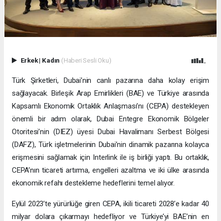
Erkek
|
Kadın
(Haberi Sesli Oku)
Türk Şirketleri, Dubai’nin canlı pazarına daha kolay erişim
sağlayacak. Birleşik Arap Emirlikleri (BAE) ve Türkiye arasında
Kapsamlı Ekonomik Ortaklık Anlaşması’nı (CEPA) destekleyen
önemli bir adım olarak, Dubai Entegre Ekonomik Bölgeler
Otoritesi’nin (DIEZ) üyesi Dubai Havalimanı Serbest Bölgesi
(DAFZ), Türk işletmelerinin Dubai’nin dinamik pazarına kolayca
erişmesini sağlamak için Interlink ile iş birliği yaptı. Bu ortaklık,
CEPA’nın ticareti artırma, engelleri azaltma ve iki ülke arasında
ekonomik refahı destekleme hedeflerini temel alıyor.
Eylül 2023’te yürürlüğe giren CEPA, ikili ticareti 2028’e kadar 40
milyar dolara çıkarmayı hedefliyor ve Türkiye’yi BAE’nin en