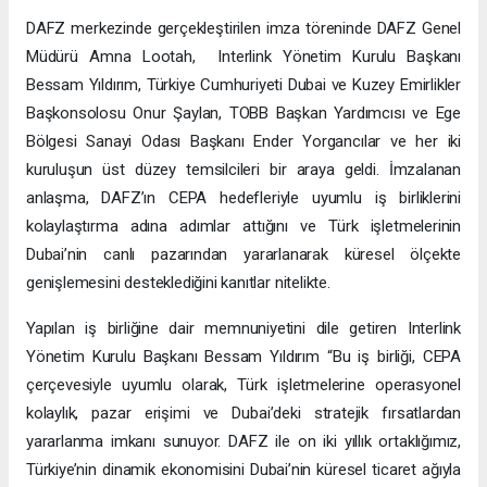
DAFZ merkezinde gerçekleştirilen imza töreninde DAFZ Genel
Müdürü Amna Lootah, Interlink Yönetim Kurulu Başkanı
Bessam Yıldırım, Türkiye Cumhuriyeti Dubai ve Kuzey Emirlikler
Başkonsolosu Onur Şaylan, TOBB Başkan Yardımcısı ve Ege
Bölgesi Sanayi Odası Başkanı Ender Yorgancılar ve her iki
kuruluşun üst düzey temsilcileri bir araya geldi. İmzalanan
anlaşma, DAFZ’ın CEPA hedefleriyle uyumlu iş birliklerini
kolaylaştırma adına adımlar attığını ve Türk işletmelerinin
Dubai’nin canlı pazarından yararlanarak küresel ölçekte
genişlemesini desteklediğini kanıtlar nitelikte.
Yapılan iş birliğine dair memnuniyetini dile getiren Interlink
Yönetim Kurulu Başkanı Bessam Yıldırım “Bu iş birliği, CEPA
çerçevesiyle uyumlu olarak, Türk işletmelerine operasyonel
kolaylık, pazar erişimi ve Dubai’deki stratejik fırsatlardan
yararlanma imkanı sunuyor. DAFZ ile on iki yıllık ortaklığımız,
Türkiye’nin dinamik ekonomisini Dubai’nin küresel ticaret ağıyla