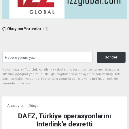
Okuyucu Yorumları
(0)
Gönder
Yorum yazarak Topluluk Kuralları’nı kabul etmiş bulunuyor ve hurnethaber.com
sitesine yaptığınız yorumunuzla ilgili doğrudan veya dolaylı tüm sorumluluğu tek
başınıza üstleniyorsunuz. Yazılan tüm yorumlardan site yönetimi hiçbir şekilde
sorumlu tutulamaz.
Anasayfa
Dünya
DAFZ, Türkiye operasyonlarını
Interlink’e devretti