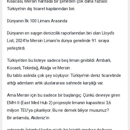
Kısacası, Mersin haritada bir şehirden çok daha fazlası:
Türkiye’nin dış ticaret kapılarından biri.
Dünyanın İlk 100 Limanı Arasında
Dünyanın en saygın denizcilik raporlarından biri olan Lloyd’s
List, 2024’te Mersin Limanı’nı dünya genelinde 91. sıraya
yerleştirdi.
Türkiye’den bu listeye sadece beş liman girebildi: Ambarlı,
Kocaeli, Tekirdağ, Aliağa ve Mersin.
Bu tablo aslında çok şey söylüyor: Türkiye’nin deniz ticaretinde
attığı adımların artık uluslararası sahnede karşılığı var.
Ama Mersin için bu sadece bir başlangıç. Çünkü devreye giren
EMH-II (East Med Hub 2) projesiyle limanın kapasitesi 3,6
milyon TEU’ya çıkarılıyor. Bu ne demek biliyor musunuz?
Bir anlamda, Akdeniz’in
ortasında İstanbul kadar güçlü bir lojistik merkez doğuyor.