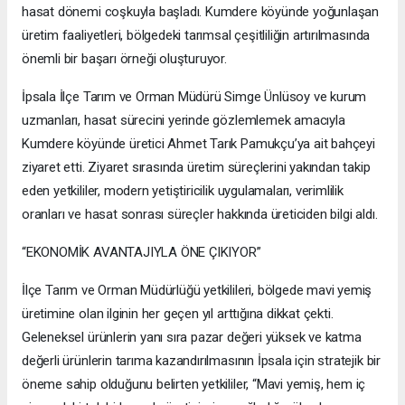
hasat dönemi coşkuyla başladı. Kumdere köyünde yoğunlaşan
üretim faaliyetleri, bölgedeki tarımsal çeşitliliğin artırılmasında
önemli bir başarı örneği oluşturuyor.
İpsala İlçe Tarım ve Orman Müdürü Simge Ünlüsoy ve kurum
uzmanları, hasat sürecini yerinde gözlemlemek amacıyla
Kumdere köyünde üretici Ahmet Tarık Pamukçu’ya ait bahçeyi
ziyaret etti. Ziyaret sırasında üretim süreçlerini yakından takip
eden yetkililer, modern yetiştiricilik uygulamaları, verimlilik
oranları ve hasat sonrası süreçler hakkında üreticiden bilgi aldı.
“EKONOMİK AVANTAJIYLA ÖNE ÇIKIYOR”
İlçe Tarım ve Orman Müdürlüğü yetkilileri, bölgede mavi yemiş
üretimine olan ilginin her geçen yıl arttığına dikkat çekti.
Geleneksel ürünlerin yanı sıra pazar değeri yüksek ve katma
değerli ürünlerin tarıma kazandırılmasının İpsala için stratejik bir
öneme sahip olduğunu belirten yetkililer, “Mavi yemiş, hem iç