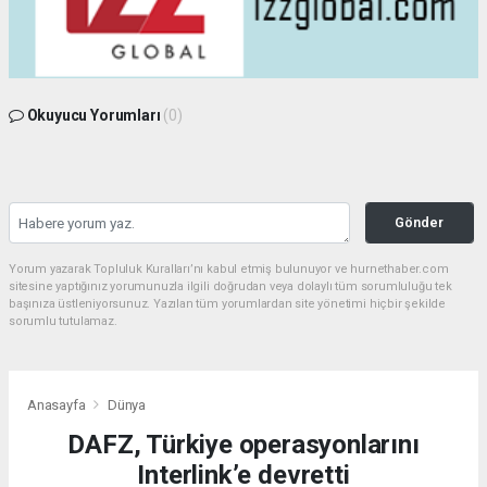
Okuyucu Yorumları
(0)
Gönder
Yorum yazarak Topluluk Kuralları’nı kabul etmiş bulunuyor ve hurnethaber.com
sitesine yaptığınız yorumunuzla ilgili doğrudan veya dolaylı tüm sorumluluğu tek
başınıza üstleniyorsunuz. Yazılan tüm yorumlardan site yönetimi hiçbir şekilde
sorumlu tutulamaz.
Anasayfa
Dünya
DAFZ, Türkiye operasyonlarını
Interlink’e devretti