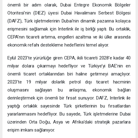
önemli bir adım olarak, Dubai Entegre Ekonomik Bölgeler
Otoritesi’nin (DIEZ) üyesi Dubai Havalimanı Serbest Bölgesi
(DAFZ), Türk işletmelerinin Dubai’nin dinamik pazarına kolayca
erişmesini sağlamak için Interlink ile iş birliği yaptı. Bu ortaklık,
CEPA’nın ticareti artırma, engelleri azaltma ve iki ülke arasında
ekonomik refahı destekleme hedeflerini temel alıyor.
Eylül 2023’te yürürlüğe giren CEPA, ikili ticareti 2028’e kadar 40
milyar dolara çıkarmayı hedefliyor ve Türkiye’yi BAE’nin en
önemli ticaret ortaklarından biri haline getirmeyi amaçlıyor.
2023’te 19 milyar dolarlık petrol dışı ticaret hacminin
oluşmasını sağlayan bu anlaşma, ekonomik bağları
derinleştirmek için önemli bir fırsat sunuyor. DAFZ, Interlink ile
yaptığı ortaklık sayesinde Türk şirketlerinin bu fırsatlardan
yararlanmasını hedefliyor. Bu sayede, Türk işletmelerine Dubai
üzerinden Orta Doğu, Asya ve Afrika’daki stratejik pazarlara
erişim imkanı sağlanıyor.