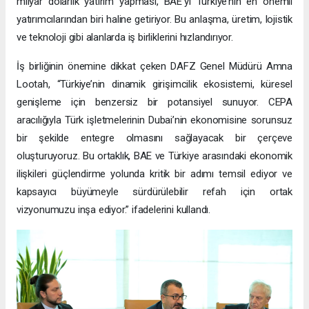
milyar dolarlık yatırım yapması, BAE’yi Türkiye’nin en önemli
yatırımcılarından biri haline getiriyor. Bu anlaşma, üretim, lojistik
ve teknoloji gibi alanlarda iş birliklerini hızlandırıyor.
İş birliğinin önemine dikkat çeken DAFZ Genel Müdürü Amna
Lootah, “Türkiye’nin dinamik girişimcilik ekosistemi, küresel
genişleme için benzersiz bir potansiyel sunuyor. CEPA
aracılığıyla Türk işletmelerinin Dubai’nin ekonomisine sorunsuz
bir şekilde entegre olmasını sağlayacak bir çerçeve
oluşturuyoruz. Bu ortaklık, BAE ve Türkiye arasındaki ekonomik
ilişkileri güçlendirme yolunda kritik bir adımı temsil ediyor ve
kapsayıcı büyümeyle sürdürülebilir refah için ortak
vizyonumuzu inşa ediyor.” ifadelerini kullandı.