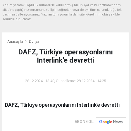
Yorum yazarak Topluluk Kuralları’nı kabul etmiş bulunuyor ve hurnethaber.com
sitesine yaptığınız yorumunuzla ilgili doğrudan veya dolaylı tüm sorumluluğu tek
başınıza üstleniyorsunuz. Yazılan tüm yorumlardan site yönetimi hiçbir şekilde
sorumlu tutulamaz.
Anasayfa
Dünya
DAFZ, Türkiye operasyonlarını
Interlink’e devretti
DÜNYA
28.12.2024 - 13:40, Güncelleme: 28.12.2024 - 14:25
DAFZ, Türkiye operasyonlarını Interlink’e devretti
ABONE OL