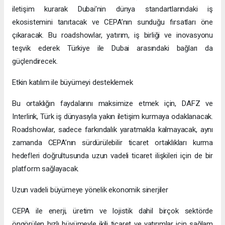
iletişim kurarak Dubai’nin dünya standartlarındaki iş
ekosistemini tanıtacak ve CEPA’nın sunduğu fırsatları öne
çıkaracak. Bu roadshowlar, yatırım, iş birliği ve inovasyonu
teşvik ederek Türkiye ile Dubai arasındaki bağları da
güçlendirecek.
Etkin katılım ile büyümeyi desteklemek
Bu ortaklığın faydalarını maksimize etmek için, DAFZ ve
Interlink, Türk iş dünyasıyla yakın iletişim kurmaya odaklanacak.
Roadshowlar, sadece farkındalık yaratmakla kalmayacak, aynı
zamanda CEPA’nın sürdürülebilir ticaret ortaklıkları kurma
hedefleri doğrultusunda uzun vadeli ticaret ilişkileri için de bir
platform sağlayacak.
Uzun vadeli büyümeye yönelik ekonomik sinerjiler
CEPA ile enerji, üretim ve lojistik dahil birçok sektörde
öngörülen hızlı büyümeyle ikili ticaret ve yatırımlar için sağlam