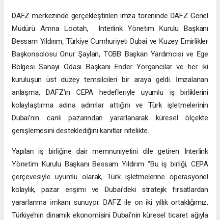
DAFZ merkezinde gerçekleştirilen imza töreninde DAFZ Genel
Müdürü Amna Lootah, Interlink Yönetim Kurulu Başkanı
Bessam Yıldırım, Türkiye Cumhuriyeti Dubai ve Kuzey Emirlikler
Başkonsolosu Onur Şaylan, TOBB Başkan Yardımcısı ve Ege
Bölgesi Sanayi Odası Başkanı Ender Yorgancılar ve her iki
kuruluşun üst düzey temsilcileri bir araya geldi. İmzalanan
anlaşma, DAFZ’ın CEPA hedefleriyle uyumlu iş birliklerini
kolaylaştırma adına adımlar attığını ve Türk işletmelerinin
Dubai’nin canlı pazarından yararlanarak küresel ölçekte
genişlemesini desteklediğini kanıtlar nitelikte.
Yapılan iş birliğine dair memnuniyetini dile getiren Interlink
Yönetim Kurulu Başkanı Bessam Yıldırım “Bu iş birliği, CEPA
çerçevesiyle uyumlu olarak, Türk işletmelerine operasyonel
kolaylık, pazar erişimi ve Dubai’deki stratejik fırsatlardan
yararlanma imkanı sunuyor. DAFZ ile on iki yıllık ortaklığımız,
Türkiye’nin dinamik ekonomisini Dubai’nin küresel ticaret ağıyla