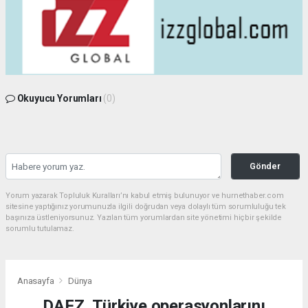
Okuyucu Yorumları
(0)
Gönder
Yorum yazarak Topluluk Kuralları’nı kabul etmiş bulunuyor ve hurnethaber.com
sitesine yaptığınız yorumunuzla ilgili doğrudan veya dolaylı tüm sorumluluğu tek
başınıza üstleniyorsunuz. Yazılan tüm yorumlardan site yönetimi hiçbir şekilde
sorumlu tutulamaz.
Anasayfa
Dünya
DAFZ, Türkiye operasyonlarını