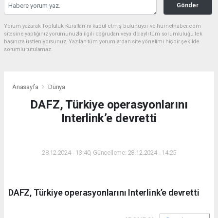
Gönder
Yorum yazarak Topluluk Kuralları’nı kabul etmiş bulunuyor ve hurnethaber.com
sitesine yaptığınız yorumunuzla ilgili doğrudan veya dolaylı tüm sorumluluğu tek
başınıza üstleniyorsunuz. Yazılan tüm yorumlardan site yönetimi hiçbir şekilde
sorumlu tutulamaz.
Anasayfa
Dünya
DAFZ, Türkiye operasyonlarını
Interlink’e devretti
DÜNYA
28.12.2024 - 13:40, Güncelleme: 28.12.2024 - 14:25
DAFZ, Türkiye operasyonlarını Interlink’e devretti