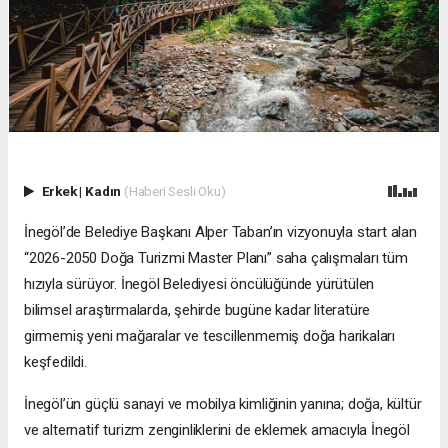
Erkek
|
Kadın
(Haberi Sesli Oku)
İnegöl’de Belediye Başkanı Alper Taban’ın vizyonuyla start alan
“2026-2050 Doğa Turizmi Master Planı” saha çalışmaları tüm
hızıyla sürüyor. İnegöl Belediyesi öncülüğünde yürütülen
bilimsel araştırmalarda, şehirde bugüne kadar literatüre
girmemiş yeni mağaralar ve tescillenmemiş doğa harikaları
keşfedildi.
İnegöl’ün güçlü sanayi ve mobilya kimliğinin yanına; doğa, kültür
ve alternatif turizm zenginliklerini de eklemek amacıyla İnegöl