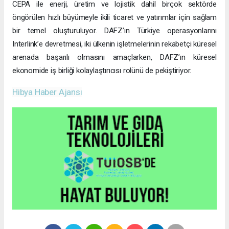
CEPA ile enerji, üretim ve lojistik dahil birçok sektörde
öngörülen hızlı büyümeyle ikili ticaret ve yatırımlar için sağlam
bir temel oluşturuluyor. DAFZ’ın Türkiye operasyonlarını
Interlink’e devretmesi, iki ülkenin işletmelerinin rekabetçi küresel
arenada başarılı olmasını amaçlarken, DAFZ’ın küresel
ekonomide iş birliği kolaylaştırıcısı rolünü de pekiştiriyor.
Hibya Haber Ajansı