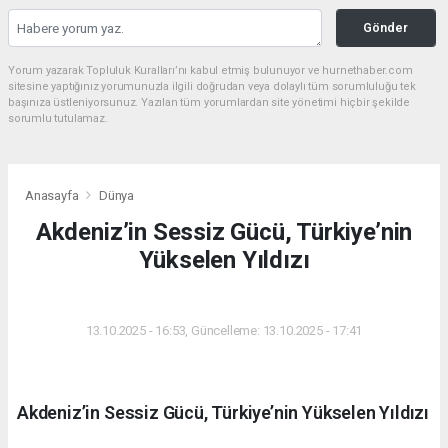
Gönder
Yorum yazarak Topluluk Kuralları’nı kabul etmiş bulunuyor ve hurnethaber.com
sitesine yaptığınız yorumunuzla ilgili doğrudan veya dolaylı tüm sorumluluğu tek
başınıza üstleniyorsunuz. Yazılan tüm yorumlardan site yönetimi hiçbir şekilde
sorumlu tutulamaz.
Anasayfa
Dünya
Akdeniz’in Sessiz Gücü, Türkiye’nin
Yükselen Yıldızı
DÜNYA
13.10.2025 - 16:53, Güncelleme: 13.10.2025 - 17:41
Akdeniz’in Sessiz Gücü, Türkiye’nin Yükselen Yıldızı