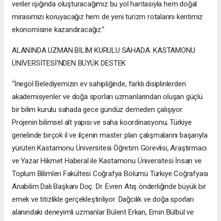
veriler ışığında oluşturacağımız bu yol haritasıyla hem doğal
mirasımızı koruyacağız hem de yeni turizm rotalarını kentimiz
ekonomisine kazandıracağız.”
ALANINDA UZMAN BİLİM KURULU SAHADA: KASTAMONU
ÜNİVERSİTESİ’NDEN BÜYÜK DESTEK
“İnegöl Belediyemizin ev sahipliğinde, farklı disiplinlerden
akademisyenler ve doğa sporları uzmanlarından oluşan güçlü
bir bilim kurulu sahada gece gündüz demeden çalışıyor.
Projenin bilimsel alt yapısı ve saha koordinasyonu; Türkiye
genelinde birçok il ve ilçenin master plan çalışmalarını başarıyla
yürüten Kastamonu Üniversitesi Öğretim Görevlisi, Araştırmacı
ve Yazar Hikmet Haberal ile Kastamonu Üniversitesi İnsan ve
Toplum Bilimleri Fakültesi Coğrafya Bölümü Türkiye Coğrafyası
Anabilim Dalı Başkanı Doç. Dr. Evren Atış önderliğinde büyük bir
emek ve titizlikle gerçekleştiriliyor. Dağcılık ve doğa sporları
alanındaki deneyimli uzmanlar Bülent Erkan, Emin Bülbül ve