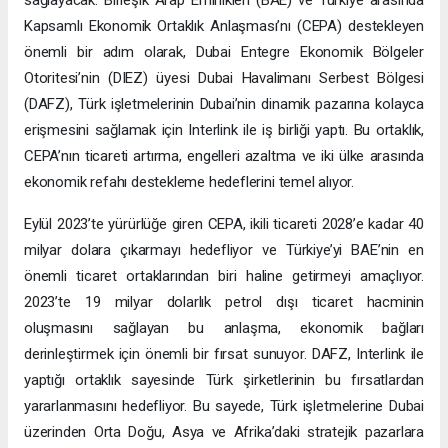
sağlayacak. Birleşik Arap Emirlikleri (BAE) ve Türkiye arasında
Kapsamlı Ekonomik Ortaklık Anlaşması’nı (CEPA) destekleyen
önemli bir adım olarak, Dubai Entegre Ekonomik Bölgeler
Otoritesi’nin (DIEZ) üyesi Dubai Havalimanı Serbest Bölgesi
(DAFZ), Türk işletmelerinin Dubai’nin dinamik pazarına kolayca
erişmesini sağlamak için Interlink ile iş birliği yaptı. Bu ortaklık,
CEPA’nın ticareti artırma, engelleri azaltma ve iki ülke arasında
ekonomik refahı destekleme hedeflerini temel alıyor.
Eylül 2023’te yürürlüğe giren CEPA, ikili ticareti 2028’e kadar 40
milyar dolara çıkarmayı hedefliyor ve Türkiye’yi BAE’nin en
önemli ticaret ortaklarından biri haline getirmeyi amaçlıyor.
2023’te 19 milyar dolarlık petrol dışı ticaret hacminin
oluşmasını sağlayan bu anlaşma, ekonomik bağları
derinleştirmek için önemli bir fırsat sunuyor. DAFZ, Interlink ile
yaptığı ortaklık sayesinde Türk şirketlerinin bu fırsatlardan
yararlanmasını hedefliyor. Bu sayede, Türk işletmelerine Dubai
üzerinden Orta Doğu, Asya ve Afrika’daki stratejik pazarlara