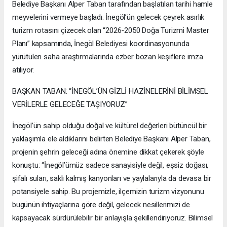
Belediye Başkanı Alper Taban tarafından başlatılan tarihi hamle
meyvelerini vermeye başladı. İnegöl’ün gelecek çeyrek asırlık
turizm rotasını çizecek olan “2026-2050 Doğa Turizmi Master
Planı” kapsamında, İnegöl Belediyesi koordinasyonunda
yürütülen saha araştırmalarında ezber bozan keşiflere imza
atılıyor.
BAŞKAN TABAN: “İNEGÖL’ÜN GİZLİ HAZİNELERİNİ BİLİMSEL
VERİLERLE GELECEĞE TAŞIYORUZ”
İnegöl’ün sahip olduğu doğal ve kültürel değerleri bütüncül bir
yaklaşımla ele aldıklarını belirten Belediye Başkanı Alper Taban,
projenin şehrin geleceği adına önemine dikkat çekerek şöyle
konuştu: “İnegöl’ümüz sadece sanayisiyle değil, eşsiz doğası,
şifalı suları, saklı kalmış kanyonları ve yaylalarıyla da devasa bir
potansiyele sahip. Bu projemizle, ilçemizin turizm vizyonunu
bugünün ihtiyaçlarına göre değil, gelecek nesillerimizi de
kapsayacak sürdürülebilir bir anlayışla şekillendiriyoruz. Bilimsel