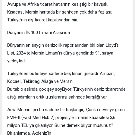
Avrupa ve Afrika ticaret hatlarının kesiştiği bir kavşak.
Kısacası, Mersin haritada bir şehirden çok daha fazlası:
Türkiye’nin dış ticaret kapılarından biri.
Dünyanın İlk 100 Limanı Arasında
Dünyanın en saygın denizcilik raporlarından biri olan Lloyd’s
List, 2024’te Mersin Limanı’nı dünya genelinde 91. sıraya
yerleştirdi.
Türkiye’den bu listeye sadece beş liman girebildi: Ambarlı,
Kocaeli, Tekirdağ, Aliağa ve Mersin.
Bu tablo aslında çok şey söylüyor: Türkiye’nin deniz ticaretinde
attığı adımların artık uluslararası sahnede karşılığı var.
Ama Mersin için bu sadece bir başlangıç. Çünkü devreye giren
EMH-II (East Med Hub 2) projesiyle limanın kapasitesi 3,6
milyon TEU’ya çıkarılıyor. Bu ne demek biliyor musunuz?
Bir anlamda, Akdeniz’in