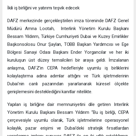
İkili iş birliğini ve yatırımı teşvik edecek
DAFZ merkezinde gerçekleştirilen imza töreninde DAFZ Genel
Müdürü Amna Lootah, Interlink Yönetim Kurulu Başkanı
Bessam Yıldırım, Türkiye Cumhuriyeti Dubai ve Kuzey Emirlikler
Başkonsolosu Onur Şaylan, TOBB Başkan Yardımcısı ve Ege
Bölgesi Sanayi Odası Başkanı Ender Yorgancılar ve her iki
kuruluşun üst düzey temsilcileri bir araya geldi. İmzalanan
anlaşma, DAFZ’ın CEPA hedefleriyle uyumlu iş birliklerini
kolaylaştırma adına adımlar attığını ve Türk işletmelerinin
Dubai’nin canlı pazarından yararlanarak küresel ölçekte
genişlemesini desteklediğini kanıtlar nitelikte.
Yapılan iş birliğine dair memnuniyetini dile getiren Interlink
Yönetim Kurulu Başkanı Bessam Yıldırım “Bu iş birliği, CEPA
çerçevesiyle uyumlu olarak, Türk işletmelerine operasyonel
kolaylık, pazar erişimi ve Dubai’deki stratejik fırsatlardan
yararlanma imkanı sunuyor. DAFZ ile on iki yıllık ortaklığımız,