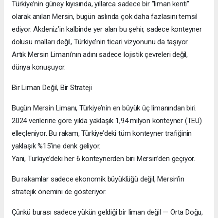
Türkiye’nin güney kıyısında, yıllarca sadece bir “liman kenti”
olarak anılan Mersin, bugün aslında çok daha fazlasını temsil
ediyor. Akdeniz’in kalbinde yer alan bu şehir, sadece konteyner
dolusu malları değil, Türkiye’nin ticari vizyonunu da taşıyor.
Artık Mersin Limanı’nın adını sadece lojistik çevreleri değil,
dünya konuşuyor.
Bir Liman Değil, Bir Strateji
Bugün Mersin Limanı, Türkiye’nin en büyük üç limanından biri.
2024 verilerine göre yılda yaklaşık 1,94 milyon konteyner (TEU)
elleçleniyor. Bu rakam, Türkiye’deki tüm konteyner trafiğinin
yaklaşık %15’ine denk geliyor.
Yani, Türkiye’deki her 6 konteynerden biri Mersin’den geçiyor.
Bu rakamlar sadece ekonomik büyüklüğü değil, Mersin’in
stratejik önemini de gösteriyor.
Çünkü burası sadece yükün geldiği bir liman değil — Orta Doğu,