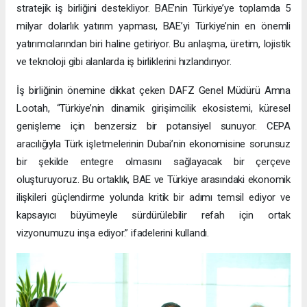
stratejik iş birliğini destekliyor. BAE’nin Türkiye’ye toplamda 5
milyar dolarlık yatırım yapması, BAE’yi Türkiye’nin en önemli
yatırımcılarından biri haline getiriyor. Bu anlaşma, üretim, lojistik
ve teknoloji gibi alanlarda iş birliklerini hızlandırıyor.
İş birliğinin önemine dikkat çeken DAFZ Genel Müdürü Amna
Lootah, “Türkiye’nin dinamik girişimcilik ekosistemi, küresel
genişleme için benzersiz bir potansiyel sunuyor. CEPA
aracılığıyla Türk işletmelerinin Dubai’nin ekonomisine sorunsuz
bir şekilde entegre olmasını sağlayacak bir çerçeve
oluşturuyoruz. Bu ortaklık, BAE ve Türkiye arasındaki ekonomik
ilişkileri güçlendirme yolunda kritik bir adımı temsil ediyor ve
kapsayıcı büyümeyle sürdürülebilir refah için ortak
vizyonumuzu inşa ediyor.” ifadelerini kullandı.