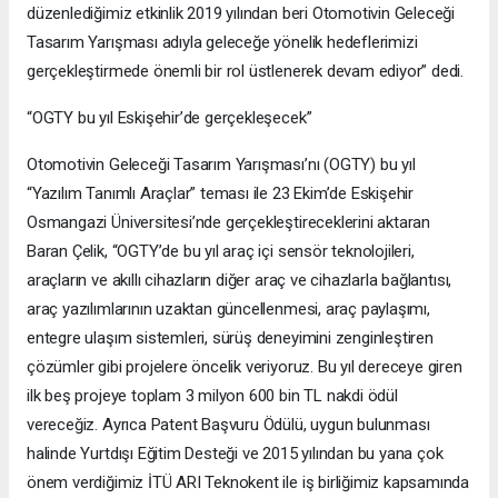
düzenlediğimiz etkinlik 2019 yılından beri Otomotivin Geleceği
Tasarım Yarışması adıyla geleceğe yönelik hedeflerimizi
gerçekleştirmede önemli bir rol üstlenerek devam ediyor” dedi.
“OGTY bu yıl Eskişehir’de gerçekleşecek”
Otomotivin Geleceği Tasarım Yarışması’nı (OGTY) bu yıl
“Yazılım Tanımlı Araçlar” teması ile 23 Ekim’de Eskişehir
Osmangazi Üniversitesi’nde gerçekleştireceklerini aktaran
Baran Çelik, “OGTY’de bu yıl araç içi sensör teknolojileri,
araçların ve akıllı cihazların diğer araç ve cihazlarla bağlantısı,
araç yazılımlarının uzaktan güncellenmesi, araç paylaşımı,
entegre ulaşım sistemleri, sürüş deneyimini zenginleştiren
çözümler gibi projelere öncelik veriyoruz. Bu yıl dereceye giren
ilk beş projeye toplam 3 milyon 600 bin TL nakdi ödül
vereceğiz. Ayrıca Patent Başvuru Ödülü, uygun bulunması
halinde Yurtdışı Eğitim Desteği ve 2015 yılından bu yana çok
önem verdiğimiz İTÜ ARI Teknokent ile iş birliğimiz kapsamında