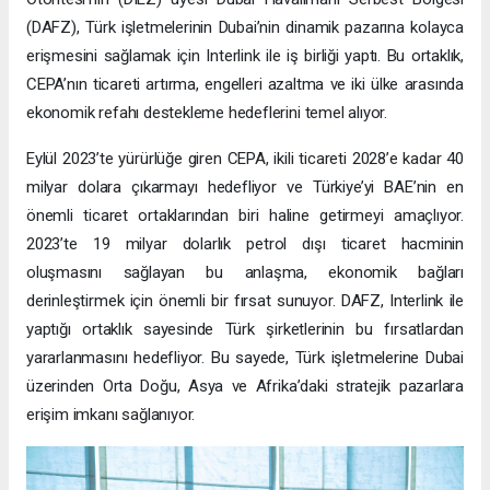
(DAFZ), Türk işletmelerinin Dubai’nin dinamik pazarına kolayca
erişmesini sağlamak için Interlink ile iş birliği yaptı. Bu ortaklık,
CEPA’nın ticareti artırma, engelleri azaltma ve iki ülke arasında
ekonomik refahı destekleme hedeflerini temel alıyor.
Eylül 2023’te yürürlüğe giren CEPA, ikili ticareti 2028’e kadar 40
milyar dolara çıkarmayı hedefliyor ve Türkiye’yi BAE’nin en
önemli ticaret ortaklarından biri haline getirmeyi amaçlıyor.
2023’te 19 milyar dolarlık petrol dışı ticaret hacminin
oluşmasını sağlayan bu anlaşma, ekonomik bağları
derinleştirmek için önemli bir fırsat sunuyor. DAFZ, Interlink ile
yaptığı ortaklık sayesinde Türk şirketlerinin bu fırsatlardan
yararlanmasını hedefliyor. Bu sayede, Türk işletmelerine Dubai
üzerinden Orta Doğu, Asya ve Afrika’daki stratejik pazarlara
erişim imkanı sağlanıyor.