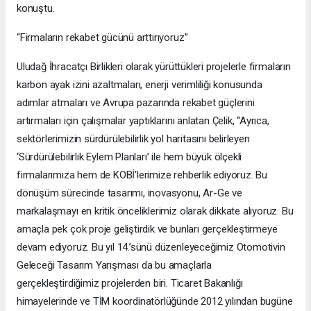
konuştu.
“Firmaların rekabet gücünü arttırıyoruz”
Uludağ İhracatçı Birlikleri olarak yürüttükleri projelerle firmaların
karbon ayak izini azaltmaları, enerji verimliliği konusunda
adımlar atmaları ve Avrupa pazarında rekabet güçlerini
artırmaları için çalışmalar yaptıklarını anlatan Çelik, “Ayrıca,
sektörlerimizin sürdürülebilirlik yol haritasını belirleyen
‘Sürdürülebilirlik Eylem Planları’ ile hem büyük ölçekli
firmalarımıza hem de KOBİ’lerimize rehberlik ediyoruz. Bu
dönüşüm sürecinde tasarımı, inovasyonu, Ar-Ge ve
markalaşmayı en kritik önceliklerimiz olarak dikkate alıyoruz. Bu
amaçla pek çok proje geliştirdik ve bunları gerçekleştirmeye
devam ediyoruz. Bu yıl 14.’sünü düzenleyeceğimiz Otomotivin
Geleceği Tasarım Yarışması da bu amaçlarla
gerçekleştirdiğimiz projelerden biri. Ticaret Bakanlığı
himayelerinde ve TİM koordinatörlüğünde 2012 yılından bugüne