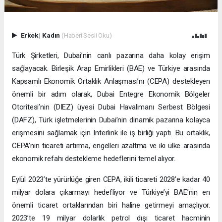
Erkek
|
Kadın
(Haberi Sesli Oku)
Türk Şirketleri, Dubai’nin canlı pazarına daha kolay erişim
sağlayacak. Birleşik Arap Emirlikleri (BAE) ve Türkiye arasında
Kapsamlı Ekonomik Ortaklık Anlaşması’nı (CEPA) destekleyen
önemli bir adım olarak, Dubai Entegre Ekonomik Bölgeler
Otoritesi’nin (DIEZ) üyesi Dubai Havalimanı Serbest Bölgesi
(DAFZ), Türk işletmelerinin Dubai’nin dinamik pazarına kolayca
erişmesini sağlamak için Interlink ile iş birliği yaptı. Bu ortaklık,
CEPA’nın ticareti artırma, engelleri azaltma ve iki ülke arasında
ekonomik refahı destekleme hedeflerini temel alıyor.
Eylül 2023’te yürürlüğe giren CEPA, ikili ticareti 2028’e kadar 40
milyar dolara çıkarmayı hedefliyor ve Türkiye’yi BAE’nin en
önemli ticaret ortaklarından biri haline getirmeyi amaçlıyor.
2023’te 19 milyar dolarlık petrol dışı ticaret hacminin