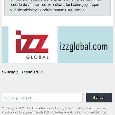
haberlerde yer alan hukuki muhataplar haberi geçen ajans
olup sitemizin hiç bir editörü sorumlu tutulamaz.
Okuyucu Yorumları
(0)
Gönder
Yorum yazarak Topluluk Kuralları’nı kabul etmiş bulunuyor ve hurnethaber.com
sitesine yaptığınız yorumunuzla ilgili doğrudan veya dolaylı tüm sorumluluğu tek