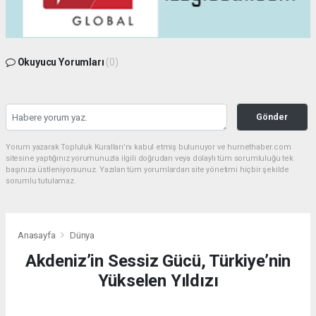
Okuyucu Yorumları
(0)
Gönder
Yorum yazarak Topluluk Kuralları’nı kabul etmiş bulunuyor ve hurnethaber.com
sitesine yaptığınız yorumunuzla ilgili doğrudan veya dolaylı tüm sorumluluğu tek
başınıza üstleniyorsunuz. Yazılan tüm yorumlardan site yönetimi hiçbir şekilde
sorumlu tutulamaz.
Anasayfa
Dünya
Akdeniz’in Sessiz Gücü, Türkiye’nin
Yükselen Yıldızı
DÜNYA