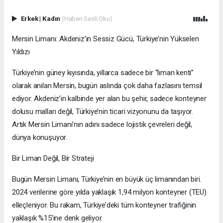
Erkek
|
Kadın
(Haberi Sesli Oku)
Mersin Limanı: Akdeniz’in Sessiz Gücü, Türkiye’nin Yükselen
Yıldızı
Türkiye’nin güney kıyısında, yıllarca sadece bir “liman kenti”
olarak anılan Mersin, bugün aslında çok daha fazlasını temsil
ediyor. Akdeniz’in kalbinde yer alan bu şehir, sadece konteyner
dolusu malları değil, Türkiye’nin ticari vizyonunu da taşıyor.
Artık Mersin Limanı’nın adını sadece lojistik çevreleri değil,
dünya konuşuyor.
Bir Liman Değil, Bir Strateji
Bugün Mersin Limanı, Türkiye’nin en büyük üç limanından biri.
2024 verilerine göre yılda yaklaşık 1,94 milyon konteyner (TEU)
elleçleniyor. Bu rakam, Türkiye’deki tüm konteyner trafiğinin
yaklaşık %15’ine denk geliyor.