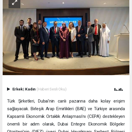
Erkek
|
Kadın
(Haberi Sesli Oku)
Türk Şirketleri, Dubai’nin canlı pazarına daha kolay erişim
sağlayacak. Birleşik Arap Emirlikleri (BAE) ve Türkiye arasında
Kapsamlı Ekonomik Ortaklık Anlaşması’nı (CEPA) destekleyen
önemli bir adım olarak, Dubai Entegre Ekonomik Bölgeler
Otoritesi’nin (DIEZ) üyesi Dubai Havalimanı Serbest Bölgesi