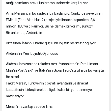
attığı adımların artık uluslararası sahnede karşılığı var.
Ama Mersin için bu sadece bir başlangıç. Çünkü devreye giren
EMH-II (East Med Hub 2) projesiyle limanın kapasitesi 3,6
milyon TEU’ya çıkarılıyor. Bu ne demek biliyor musunuz?
Bir anlamda, Akdeniz’in
ortasında İstanbul kadar güçlü bir lojistik merkez doğuyor.
Akdeniz’in Yeni Lojistik Oyuncusu
Akdeniz havzasında rekabet sert. Yunanistan’ın Pire Limanı,
Mısır’ın Port Said’i ve İtalya’nın Gioia Tauro’su yıllardır bu yarışta
ön sırada.
Fakat Mersin, Türkiye’nin coğrafi avantajını ve ihracat
kapasitesini birleştirerek bu ligde kalıcı bir yer edinmeye
hazırlanıyor.
Mersin’in avantajı sadece liman