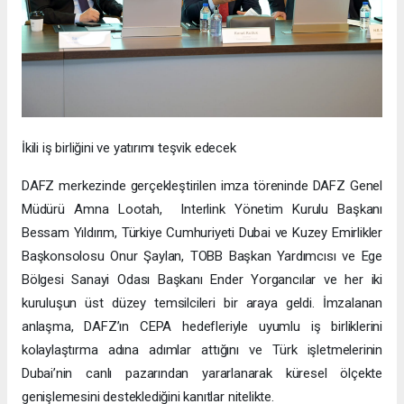
İkili iş birliğini ve yatırımı teşvik edecek
DAFZ merkezinde gerçekleştirilen imza töreninde DAFZ Genel
Müdürü Amna Lootah, Interlink Yönetim Kurulu Başkanı
Bessam Yıldırım, Türkiye Cumhuriyeti Dubai ve Kuzey Emirlikler
Başkonsolosu Onur Şaylan, TOBB Başkan Yardımcısı ve Ege
Bölgesi Sanayi Odası Başkanı Ender Yorgancılar ve her iki
kuruluşun üst düzey temsilcileri bir araya geldi. İmzalanan
anlaşma, DAFZ’ın CEPA hedefleriyle uyumlu iş birliklerini
kolaylaştırma adına adımlar attığını ve Türk işletmelerinin
Dubai’nin canlı pazarından yararlanarak küresel ölçekte
genişlemesini desteklediğini kanıtlar nitelikte.