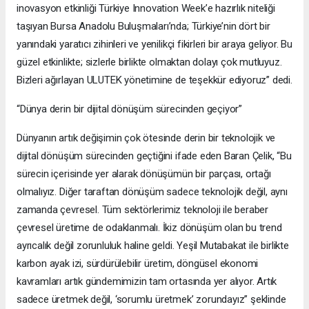
inovasyon etkinliği Türkiye Innovation Week’e hazırlık niteliği
taşıyan Bursa Anadolu Buluşmaları’nda; Türkiye’nin dört bir
yanındaki yaratıcı zihinleri ve yenilikçi fikirleri bir araya geliyor. Bu
güzel etkinlikte; sizlerle birlikte olmaktan dolayı çok mutluyuz.
Bizleri ağırlayan ULUTEK yönetimine de teşekkür ediyoruz” dedi.
“Dünya derin bir dijital dönüşüm sürecinden geçiyor”
Dünyanın artık değişimin çok ötesinde derin bir teknolojik ve
dijital dönüşüm sürecinden geçtiğini ifade eden Baran Çelik, “Bu
sürecin içerisinde yer alarak dönüşümün bir parçası, ortağı
olmalıyız. Diğer taraftan dönüşüm sadece teknolojik değil, aynı
zamanda çevresel. Tüm sektörlerimiz teknoloji ile beraber
çevresel üretime de odaklanmalı. İkiz dönüşüm olan bu trend
ayrıcalık değil zorunluluk haline geldi. Yeşil Mutabakat ile birlikte
karbon ayak izi, sürdürülebilir üretim, döngüsel ekonomi
kavramları artık gündemimizin tam ortasında yer alıyor. Artık
sadece üretmek değil, ‘sorumlu üretmek’ zorundayız” şeklinde