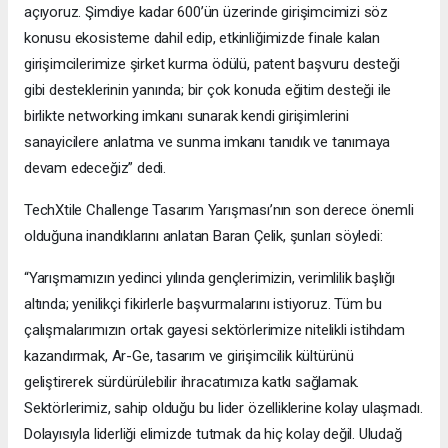
açıyoruz. Şimdiye kadar 600’ün üzerinde girişimcimizi söz
konusu ekosisteme dahil edip, etkinliğimizde finale kalan
girişimcilerimize şirket kurma ödülü, patent başvuru desteği
gibi desteklerinin yanında; bir çok konuda eğitim desteği ile
birlikte networking imkanı sunarak kendi girişimlerini
sanayicilere anlatma ve sunma imkanı tanıdık ve tanımaya
devam edeceğiz” dedi.
TechXtile Challenge Tasarım Yarışması’nın son derece önemli
olduğuna inandıklarını anlatan Baran Çelik, şunları söyledi:
“Yarışmamızın yedinci yılında gençlerimizin, verimlilik başlığı
altında; yenilikçi fikirlerle başvurmalarını istiyoruz. Tüm bu
çalışmalarımızın ortak gayesi sektörlerimize nitelikli istihdam
kazandırmak, Ar-Ge, tasarım ve girişimcilik kültürünü
geliştirerek sürdürülebilir ihracatımıza katkı sağlamak.
Sektörlerimiz, sahip olduğu bu lider özelliklerine kolay ulaşmadı.
Dolayısıyla liderliği elimizde tutmak da hiç kolay değil. Uludağ