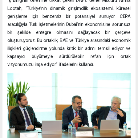
İş birliğinin önemine dikkat çeken DAFZ Genel Müdürü Amna
Lootah, “Türkiye’nin dinamik girişimcilik ekosistemi, küresel
genişleme için benzersiz bir potansiyel sunuyor. CEPA
aracılığıyla Türk işletmelerinin Dubai’nin ekonomisine sorunsuz
bir şekilde entegre olmasını sağlayacak bir çerçeve
oluşturuyoruz. Bu ortaklık, BAE ve Türkiye arasındaki ekonomik
ilişkileri güçlendirme yolunda kritik bir adımı temsil ediyor ve
kapsayıcı büyümeyle sürdürülebilir refah için ortak
vizyonumuzu inşa ediyor.” ifadelerini kullandı.