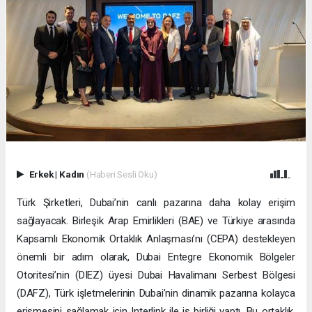
Erkek
|
Kadın
(Haberi Sesli Oku)
Türk Şirketleri, Dubai’nin canlı pazarına daha kolay erişim
sağlayacak. Birleşik Arap Emirlikleri (BAE) ve Türkiye arasında
Kapsamlı Ekonomik Ortaklık Anlaşması’nı (CEPA) destekleyen
önemli bir adım olarak, Dubai Entegre Ekonomik Bölgeler
Otoritesi’nin (DIEZ) üyesi Dubai Havalimanı Serbest Bölgesi
(DAFZ), Türk işletmelerinin Dubai’nin dinamik pazarına kolayca
erişmesini sağlamak için Interlink ile iş birliği yaptı. Bu ortaklık,