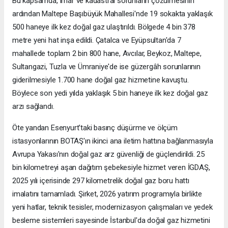
Bu kapsamda, imar ve kadastral sorunların çözülmesinin
ardından Maltepe Başıbüyük Mahallesi'nde 19 sokakta yaklaşık
500 haneye ilk kez doğal gaz ulaştırıldı. Bölgede 4 bin 378
metre yeni hat inşa edildi. Çatalca ve Eyüpsultan'da 7
mahallede toplam 2 bin 800 hane, Avcılar, Beykoz, Maltepe,
Sultangazi, Tuzla ve Ümraniye'de ise güzergâh sorunlarının
giderilmesiyle 1.700 hane doğal gaz hizmetine kavuştu.
Böylece son yedi yılda yaklaşık 5 bin haneye ilk kez doğal gaz
arzı sağlandı.
Öte yandan Esenyurt'taki basınç düşürme ve ölçüm
istasyonlarının BOTAŞ'ın ikinci ana iletim hattına bağlanmasıyla
Avrupa Yakası'nın doğal gaz arz güvenliği de güçlendirildi. 25
bin kilometreyi aşan dağıtım şebekesiyle hizmet veren İGDAŞ,
2025 yılı içerisinde 297 kilometrelik doğal gaz boru hattı
imalatını tamamladı. Şirket, 2026 yatırım programıyla birlikte
yeni hatlar, teknik tesisler, modernizasyon çalışmaları ve yedek
besleme sistemleri sayesinde İstanbul'da doğal gaz hizmetini