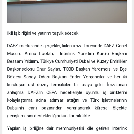
İkili iş birliğini ve yatırımı teşvik edecek
DAFZ merkezinde gerçekleştirilen imza töreninde DAFZ Genel
Müdürü Amna Lootah, Interlink Yönetim Kurulu Başkanı
Bessam Yıldırım, Türkiye Cumhuriyeti Dubai ve Kuzey Emirlikler
Başkonsolosu Onur Şaylan, TOBB Başkan Yardımcısı ve Ege
Bölgesi Sanayi Odası Başkanı Ender Yorgancılar ve her iki
kuruluşun üst düzey temsilcileri bir araya geldi. İmzalanan
anlaşma, DAFZ’ın CEPA hedefleriyle uyumlu iş birliklerini
kolaylaştırma adına adımlar attığını ve Türk işletmelerinin
Dubai’nin canlı pazarından yararlanarak küresel ölçekte
genişlemesini desteklediğini kanıtlar nitelikte.
Yapılan iş birliğine dair memnuniyetini dile getiren Interlink