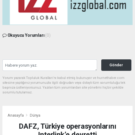
Okuyucu Yorumları
(0)
Gönder
Yorum yazarak Topluluk Kuralları’nı kabul etmiş bulunuyor ve hurnethaber.com
sitesine yaptığınız yorumunuzla ilgili doğrudan veya dolaylı tüm sorumluluğu tek
başınıza üstleniyorsunuz. Yazılan tüm yorumlardan site yönetimi hiçbir şekilde
sorumlu tutulamaz.
Anasayfa
Dünya
DAFZ, Türkiye operasyonlarını
Interlink’e devretti