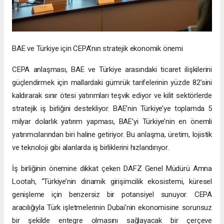
BAE ve Türkiye için CEPA’nın stratejik ekonomik önemi
CEPA anlaşması, BAE ve Türkiye arasındaki ticaret ilişkilerini
güçlendirmek için mallardaki gümrük tarifelerinin yüzde 82’sini
kaldırarak sınır ötesi yatırımları teşvik ediyor ve kilit sektörlerde
stratejik iş birliğini destekliyor. BAE’nin Türkiye’ye toplamda 5
milyar dolarlık yatırım yapması, BAE’yi Türkiye’nin en önemli
yatırımcılarından biri haline getiriyor. Bu anlaşma, üretim, lojistik
ve teknoloji gibi alanlarda iş birliklerini hızlandırıyor.
İş birliğinin önemine dikkat çeken DAFZ Genel Müdürü Amna
Lootah, “Türkiye’nin dinamik girişimcilik ekosistemi, küresel
genişleme için benzersiz bir potansiyel sunuyor. CEPA
aracılığıyla Türk işletmelerinin Dubai’nin ekonomisine sorunsuz
bir şekilde entegre olmasını sağlayacak bir çerçeve