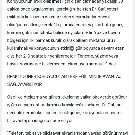
Koruyucunun etkili olabilmesi için dışarı çıkmadan yaklaşık 30
dakika önce uygulanması gerektiğini belirten Dr. Caf, yeterli
miktarda kullanımın da en az ürün seçimi kadar önemli
olduğunun altını çizerek, "Toplumda en sık yapılan hata güneş
kremini çok ince tabaka halinde uygulamaktır. Yüz ve boyun
bölgesi için 'iki parmak kuralı' olarak bilinen miktarda ürün
kullanılmalı ve koruyucunun etkinliği gün boyunca devam etsin
diye her 2-3 saatte bir yenilenmelidir. Terleme, yüzme veya
havuz sonrası ise beklemeden tekrar uygulanmalıdır." dedi.
RENKLİ GÜNEŞ KORUYUCULAR LEKE EĞİLİMİNDE AVANTAJ
SAĞLAYABİLİYOR
Özellikle melazma ve güneş lekelerine yatkın bireylerde görünür
ışığın da pigment üretimini artırabileceğini belirten Dr. Caf, bu
nedenle demir oksit içeren renkli güneş koruyucuların önemli
bir avantaj sunduğunu ifade ediyor.
"Telefon, tablet ve bilgisayar ekranlarından yayılan görünür mavi