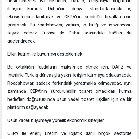
desteklenecek. Bu etkinlikler, Türk iş dünyasıyla doğrudan
iletişim kurarak Dubai’nin dünya standartlarındaki iş
ekosistemini tanıtacak ve CEPA’nın sunduğu fırsatları öne
çıkaracak. Bu roadshowlar, yatırım, iş birliği ve inovasyonu
teşvik ederek Türkiye ile Dubai arasındaki bağları da
güçlendirecek.
Etkin katılım ile büyümeyi desteklemek
Bu ortaklığın faydalarını maksimize etmek için, DAFZ ve
Interlink, Türk iş dünyasıyla yakın iletişim kurmaya odaklanacak.
Roadshowlar, sadece farkındalık yaratmakla kalmayacak, aynı
zamanda CEPA’nın sürdürülebilir ticaret ortaklıkları kurma
hedefleri doğrultusunda uzun vadeli ticaret ilişkileri için de bir
platform sağlayacak.
Uzun vadeli büyümeye yönelik ekonomik sinerjiler
CEPA ile enerji, üretim ve lojistik dahil birçok sektörde