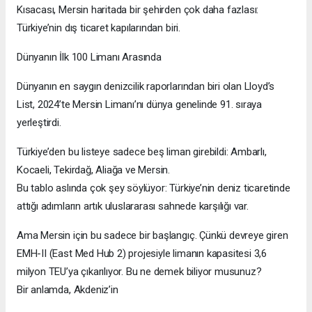
Kısacası, Mersin haritada bir şehirden çok daha fazlası:
Türkiye’nin dış ticaret kapılarından biri.
Dünyanın İlk 100 Limanı Arasında
Dünyanın en saygın denizcilik raporlarından biri olan Lloyd’s
List, 2024’te Mersin Limanı’nı dünya genelinde 91. sıraya
yerleştirdi.
Türkiye’den bu listeye sadece beş liman girebildi: Ambarlı,
Kocaeli, Tekirdağ, Aliağa ve Mersin.
Bu tablo aslında çok şey söylüyor: Türkiye’nin deniz ticaretinde
attığı adımların artık uluslararası sahnede karşılığı var.
Ama Mersin için bu sadece bir başlangıç. Çünkü devreye giren
EMH-II (East Med Hub 2) projesiyle limanın kapasitesi 3,6
milyon TEU’ya çıkarılıyor. Bu ne demek biliyor musunuz?
Bir anlamda, Akdeniz’in