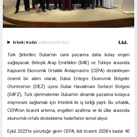
Erkek
|
Kadın
(Haberi Sesli Oku)
Türk Şirketleri, Dubai’nin canlı pazarına daha kolay erişim
sağlayacak. Birleşik Arap Emirlikleri (BAE) ve Türkiye arasında
Kapsamlı Ekonomik Ortaklık Anlaşması’nı (CEPA) destekleyen
önemli bir adım olarak, Dubai Entegre Ekonomik Bölgeler
Otoritesi’nin (DIEZ) üyesi Dubai Havalimanı Serbest Bölgesi
(DAFZ), Türk işletmelerinin Dubai’nin dinamik pazarına kolayca
erişmesini sağlamak için Interlink ile iş birliği yaptı. Bu ortaklık,
CEPA’nın ticareti artırma, engelleri azaltma ve iki ülke arasında
ekonomik refahı destekleme hedeflerini temel alıyor.
Eylül 2023’te yürürlüğe giren CEPA, ikili ticareti 2028’e kadar 40