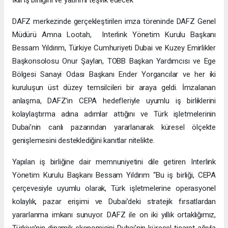
DAFZ merkezinde gerçekleştirilen imza töreninde DAFZ Genel
Müdürü Amna Lootah, Interlink Yönetim Kurulu Başkanı
Bessam Yıldırım, Türkiye Cumhuriyeti Dubai ve Kuzey Emirlikler
Başkonsolosu Onur Şaylan, TOBB Başkan Yardımcısı ve Ege
Bölgesi Sanayi Odası Başkanı Ender Yorgancılar ve her iki
kuruluşun üst düzey temsilcileri bir araya geldi. İmzalanan
anlaşma, DAFZ’ın CEPA hedefleriyle uyumlu iş birliklerini
kolaylaştırma adına adımlar attığını ve Türk işletmelerinin
Dubai’nin canlı pazarından yararlanarak küresel ölçekte
genişlemesini desteklediğini kanıtlar nitelikte.
Yapılan iş birliğine dair memnuniyetini dile getiren Interlink
Yönetim Kurulu Başkanı Bessam Yıldırım “Bu iş birliği, CEPA
çerçevesiyle uyumlu olarak, Türk işletmelerine operasyonel
kolaylık, pazar erişimi ve Dubai’deki stratejik fırsatlardan
yararlanma imkanı sunuyor. DAFZ ile on iki yıllık ortaklığımız,
Türkiye’nin dinamik ekonomisini Dubai’nin küresel ticaret ağıyla