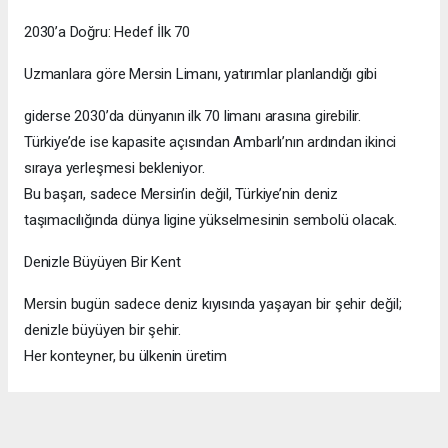
2030’a Doğru: Hedef İlk 70
Uzmanlara göre Mersin Limanı, yatırımlar planlandığı gibi
giderse 2030’da dünyanın ilk 70 limanı arasına girebilir.
Türkiye’de ise kapasite açısından Ambarlı’nın ardından ikinci
sıraya yerleşmesi bekleniyor.
Bu başarı, sadece Mersin’in değil, Türkiye’nin deniz
taşımacılığında dünya ligine yükselmesinin sembolü olacak.
Denizle Büyüyen Bir Kent
Mersin bugün sadece deniz kıyısında yaşayan bir şehir değil;
denizle büyüyen bir şehir.
Her konteyner, bu ülkenin üretim
gücünü, ticaret vizyonunu ve geleceğe açılan kapısını temsil
ediyor.