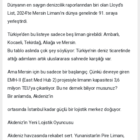
Dünyanın en saygın denizcilik raporlarından biri olan Lloyd’s
List, 2024’te Mersin Limanı’nı dünya genelinde 91. sıraya
yerleştirdi.
Türkiye’den bu listeye sadece beş liman girebildi: Ambarlı,
Kocaeli, Tekirdağ, Aliağa ve Mersin.
Bu tablo aslında çok şey söylüyor: Türkiye’nin deniz ticaretinde
attığı adımların artık uluslararası sahnede karşılığı var.
Ama Mersin için bu sadece bir başlangıç. Çünkü devreye giren
EMH-II (East Med Hub 2) projesiyle limanın kapasitesi 3,6
milyon TEU’ya çıkarılıyor. Bu ne demek biliyor musunuz?
Bir anlamda, Akdeniz’in
ortasında İstanbul kadar güçlü bir lojistik merkez doğuyor.
Akdeniz’in Yeni Lojistik Oyuncusu
Akdeniz havzasında rekabet sert. Yunanistan’ın Pire Limanı,