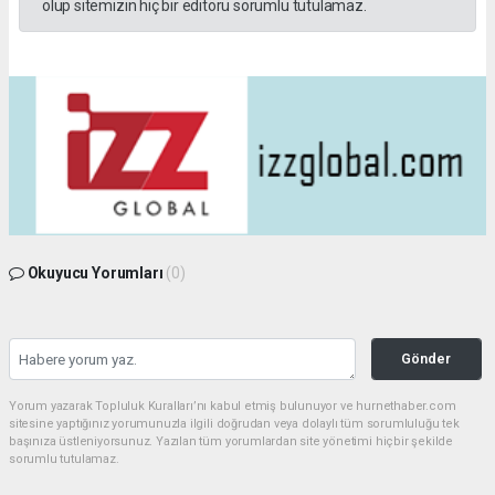
olup sitemizin hiç bir editörü sorumlu tutulamaz.
Okuyucu Yorumları
(0)
Gönder
Yorum yazarak Topluluk Kuralları’nı kabul etmiş bulunuyor ve hurnethaber.com
sitesine yaptığınız yorumunuzla ilgili doğrudan veya dolaylı tüm sorumluluğu tek
başınıza üstleniyorsunuz. Yazılan tüm yorumlardan site yönetimi hiçbir şekilde
sorumlu tutulamaz.