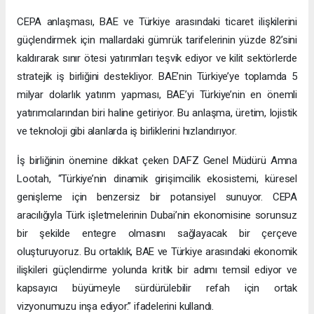
CEPA anlaşması, BAE ve Türkiye arasındaki ticaret ilişkilerini
güçlendirmek için mallardaki gümrük tarifelerinin yüzde 82’sini
kaldırarak sınır ötesi yatırımları teşvik ediyor ve kilit sektörlerde
stratejik iş birliğini destekliyor. BAE’nin Türkiye’ye toplamda 5
milyar dolarlık yatırım yapması, BAE’yi Türkiye’nin en önemli
yatırımcılarından biri haline getiriyor. Bu anlaşma, üretim, lojistik
ve teknoloji gibi alanlarda iş birliklerini hızlandırıyor.
İş birliğinin önemine dikkat çeken DAFZ Genel Müdürü Amna
Lootah, “Türkiye’nin dinamik girişimcilik ekosistemi, küresel
genişleme için benzersiz bir potansiyel sunuyor. CEPA
aracılığıyla Türk işletmelerinin Dubai’nin ekonomisine sorunsuz
bir şekilde entegre olmasını sağlayacak bir çerçeve
oluşturuyoruz. Bu ortaklık, BAE ve Türkiye arasındaki ekonomik
ilişkileri güçlendirme yolunda kritik bir adımı temsil ediyor ve
kapsayıcı büyümeyle sürdürülebilir refah için ortak
vizyonumuzu inşa ediyor.” ifadelerini kullandı.