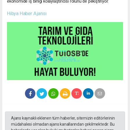
ekonomide iş birliği kolaylaştırıcısı rolünü de pekiştiriyor.
Hibya Haber Ajansı
Ajans kaynaklı eklenen tüm haberler, sitemizin editörlerinin
müdahalesi olmadan ajans kanallarından çekilmektedir. Bu