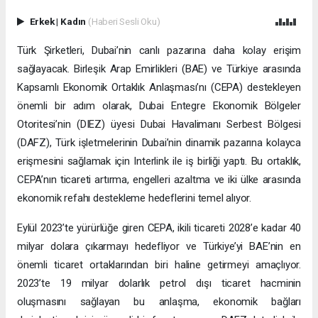
Erkek
|
Kadın
(Haberi Sesli Oku)
Türk Şirketleri, Dubai’nin canlı pazarına daha kolay erişim
sağlayacak. Birleşik Arap Emirlikleri (BAE) ve Türkiye arasında
Kapsamlı Ekonomik Ortaklık Anlaşması’nı (CEPA) destekleyen
önemli bir adım olarak, Dubai Entegre Ekonomik Bölgeler
Otoritesi’nin (DIEZ) üyesi Dubai Havalimanı Serbest Bölgesi
(DAFZ), Türk işletmelerinin Dubai’nin dinamik pazarına kolayca
erişmesini sağlamak için Interlink ile iş birliği yaptı. Bu ortaklık,
CEPA’nın ticareti artırma, engelleri azaltma ve iki ülke arasında
ekonomik refahı destekleme hedeflerini temel alıyor.
Eylül 2023’te yürürlüğe giren CEPA, ikili ticareti 2028’e kadar 40
milyar dolara çıkarmayı hedefliyor ve Türkiye’yi BAE’nin en
önemli ticaret ortaklarından biri haline getirmeyi amaçlıyor.
2023’te 19 milyar dolarlık petrol dışı ticaret hacminin
oluşmasını sağlayan bu anlaşma, ekonomik bağları