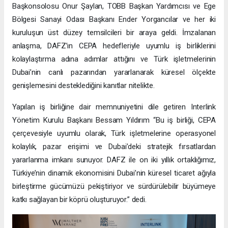
Başkonsolosu Onur Şaylan, TOBB Başkan Yardımcısı ve Ege
Bölgesi Sanayi Odası Başkanı Ender Yorgancılar ve her iki
kuruluşun üst düzey temsilcileri bir araya geldi. İmzalanan
anlaşma, DAFZ’ın CEPA hedefleriyle uyumlu iş birliklerini
kolaylaştırma adına adımlar attığını ve Türk işletmelerinin
Dubai’nin canlı pazarından yararlanarak küresel ölçekte
genişlemesini desteklediğini kanıtlar nitelikte.
Yapılan iş birliğine dair memnuniyetini dile getiren Interlink
Yönetim Kurulu Başkanı Bessam Yıldırım “Bu iş birliği, CEPA
çerçevesiyle uyumlu olarak, Türk işletmelerine operasyonel
kolaylık, pazar erişimi ve Dubai’deki stratejik fırsatlardan
yararlanma imkanı sunuyor. DAFZ ile on iki yıllık ortaklığımız,
Türkiye’nin dinamik ekonomisini Dubai’nin küresel ticaret ağıyla
birleştirme gücümüzü pekiştiriyor ve sürdürülebilir büyümeye
katkı sağlayan bir köprü oluşturuyor.” dedi.