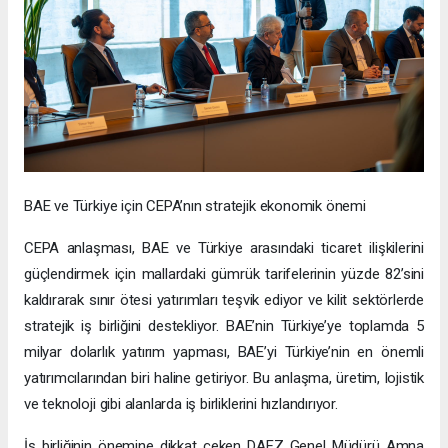
BAE ve Türkiye için CEPA’nın stratejik ekonomik önemi
CEPA anlaşması, BAE ve Türkiye arasındaki ticaret ilişkilerini
güçlendirmek için mallardaki gümrük tarifelerinin yüzde 82’sini
kaldırarak sınır ötesi yatırımları teşvik ediyor ve kilit sektörlerde
stratejik iş birliğini destekliyor. BAE’nin Türkiye’ye toplamda 5
milyar dolarlık yatırım yapması, BAE’yi Türkiye’nin en önemli
yatırımcılarından biri haline getiriyor. Bu anlaşma, üretim, lojistik
ve teknoloji gibi alanlarda iş birliklerini hızlandırıyor.
İş birliğinin önemine dikkat çeken DAFZ Genel Müdürü Amna