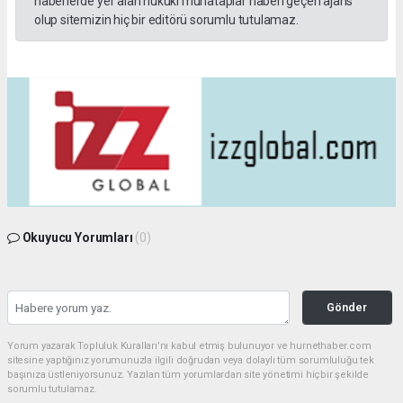
haberlerde yer alan hukuki muhataplar haberi geçen ajans
olup sitemizin hiç bir editörü sorumlu tutulamaz.
Okuyucu Yorumları
(0)
Gönder
Yorum yazarak Topluluk Kuralları’nı kabul etmiş bulunuyor ve hurnethaber.com
sitesine yaptığınız yorumunuzla ilgili doğrudan veya dolaylı tüm sorumluluğu tek
başınıza üstleniyorsunuz. Yazılan tüm yorumlardan site yönetimi hiçbir şekilde
sorumlu tutulamaz.