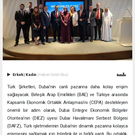
Erkek
|
Kadın
(Haberi Sesli Oku)
Türk Şirketleri, Dubai’nin canlı pazarına daha kolay erişim
sağlayacak. Birleşik Arap Emirlikleri (BAE) ve Türkiye arasında
Kapsamlı Ekonomik Ortaklık Anlaşması’nı (CEPA) destekleyen
önemli bir adım olarak, Dubai Entegre Ekonomik Bölgeler
Otoritesi’nin (DIEZ) üyesi Dubai Havalimanı Serbest Bölgesi
(DAFZ), Türk işletmelerinin Dubai’nin dinamik pazarına kolayca
erişmesini sağlamak için Interlink ile iş birliği yaptı. Bu ortaklık,