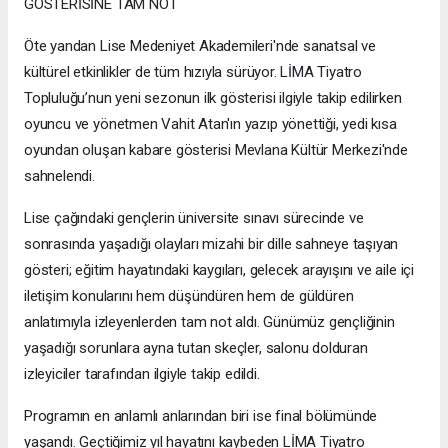
GÖSTERİSİNE TAM NOT
Öte yandan Lise Medeniyet Akademileri'nde sanatsal ve
kültürel etkinlikler de tüm hızıyla sürüyor. LİMA Tiyatro
Topluluğu’nun yeni sezonun ilk gösterisi ilgiyle takip edilirken
oyuncu ve yönetmen Vahit Atan'ın yazıp yönettiği, yedi kısa
oyundan oluşan kabare gösterisi Mevlana Kültür Merkezi'nde
sahnelendi.
Lise çağındaki gençlerin üniversite sınavı sürecinde ve
sonrasında yaşadığı olayları mizahi bir dille sahneye taşıyan
gösteri; eğitim hayatındaki kaygıları, gelecek arayışını ve aile içi
iletişim konularını hem düşündüren hem de güldüren
anlatımıyla izleyenlerden tam not aldı. Günümüz gençliğinin
yaşadığı sorunlara ayna tutan skeçler, salonu dolduran
izleyiciler tarafından ilgiyle takip edildi.
Programın en anlamlı anlarından biri ise final bölümünde
yaşandı. Geçtiğimiz yıl hayatını kaybeden LİMA Tiyatro