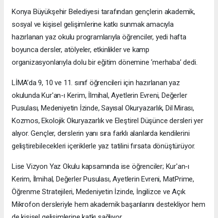
Konya Büyükşehir Belediyesi tarafından gençlerin akademik,
sosyal ve kişisel gelişimlerine katkı sunmak amacıyla
hazırlanan yaz okulu programlarıyla öğrenciler, yedi hafta
boyunca dersler, atölyeler, etkinlikler ve kamp
organizasyonlarıyla dolu bir eğitim dönemine ‘merhaba’ dedi.
LİMA’da 9, 10 ve 11. sınıf öğrencileri için hazırlanan yaz
okulunda Kur'an-ı Kerim, İlmihal, Ayetlerin Evreni, Değerler
Pusulası, Medeniyetin İzinde, Sayısal Okuryazarlık, Dil Mirası,
Kozmos, Ekolojik Okuryazarlık ve Eleştirel Düşünce dersleri yer
alıyor. Gençler, derslerin yanı sıra farklı alanlarda kendilerini
geliştirebilecekleri içeriklerle yaz tatilini fırsata dönüştürüyor.
Lise Vizyon Yaz Okulu kapsamında ise öğrenciler; Kur'an-ı
Kerim, İlmihal, Değerler Pusulası, Ayetlerin Evreni, MatPrime,
Öğrenme Stratejileri, Medeniyetin İzinde, İngilizce ve Açık
Mikrofon dersleriyle hem akademik başarılarını destekliyor hem
de kişisel gelişimlerine katkı sağlıyor.