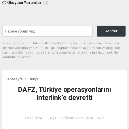
Okuyucu Yorumları
(0)
Gönder
Yorum yazarak Topluluk Kuralları’nı kabul etmiş bulunuyor ve hurnethaber.com
sitesine yaptığınız yorumunuzla ilgili doğrudan veya dolaylı tüm sorumluluğu tek
başınıza üstleniyorsunuz. Yazılan tüm yorumlardan site yönetimi hiçbir şekilde
sorumlu tutulamaz.
Anasayfa
Dünya
DAFZ, Türkiye operasyonlarını
Interlink’e devretti
DÜNYA
28.12.2024 - 13:40, Güncelleme: 28.12.2024 - 14:25