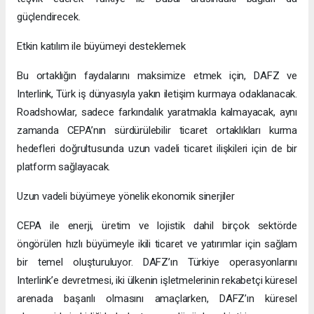
güçlendirecek.
Etkin katılım ile büyümeyi desteklemek
Bu ortaklığın faydalarını maksimize etmek için, DAFZ ve
Interlink, Türk iş dünyasıyla yakın iletişim kurmaya odaklanacak.
Roadshowlar, sadece farkındalık yaratmakla kalmayacak, aynı
zamanda CEPA’nın sürdürülebilir ticaret ortaklıkları kurma
hedefleri doğrultusunda uzun vadeli ticaret ilişkileri için de bir
platform sağlayacak.
Uzun vadeli büyümeye yönelik ekonomik sinerjiler
CEPA ile enerji, üretim ve lojistik dahil birçok sektörde
öngörülen hızlı büyümeyle ikili ticaret ve yatırımlar için sağlam
bir temel oluşturuluyor. DAFZ’ın Türkiye operasyonlarını
Interlink’e devretmesi, iki ülkenin işletmelerinin rekabetçi küresel
arenada başarılı olmasını amaçlarken, DAFZ’ın küresel