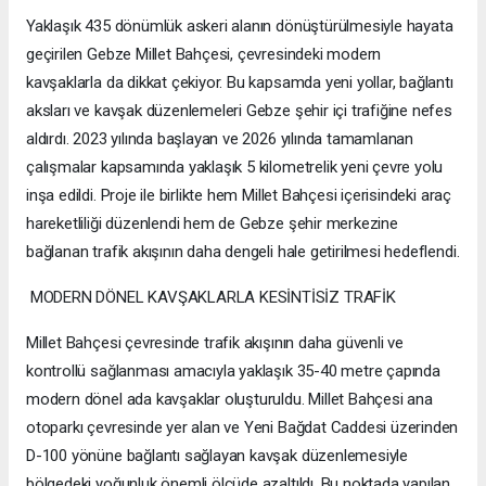
Yaklaşık 435 dönümlük askeri alanın dönüştürülmesiyle hayata
geçirilen Gebze Millet Bahçesi, çevresindeki modern
kavşaklarla da dikkat çekiyor. Bu kapsamda yeni yollar, bağlantı
aksları ve kavşak düzenlemeleri Gebze şehir içi trafiğine nefes
aldırdı. 2023 yılında başlayan ve 2026 yılında tamamlanan
çalışmalar kapsamında yaklaşık 5 kilometrelik yeni çevre yolu
inşa edildi. Proje ile birlikte hem Millet Bahçesi içerisindeki araç
hareketliliği düzenlendi hem de Gebze şehir merkezine
bağlanan trafik akışının daha dengeli hale getirilmesi hedeflendi.
MODERN DÖNEL KAVŞAKLARLA KESİNTİSİZ TRAFİK
Millet Bahçesi çevresinde trafik akışının daha güvenli ve
kontrollü sağlanması amacıyla yaklaşık 35-40 metre çapında
modern dönel ada kavşaklar oluşturuldu. Millet Bahçesi ana
otoparkı çevresinde yer alan ve Yeni Bağdat Caddesi üzerinden
D-100 yönüne bağlantı sağlayan kavşak düzenlemesiyle
bölgedeki yoğunluk önemli ölçüde azaltıldı. Bu noktada yapılan