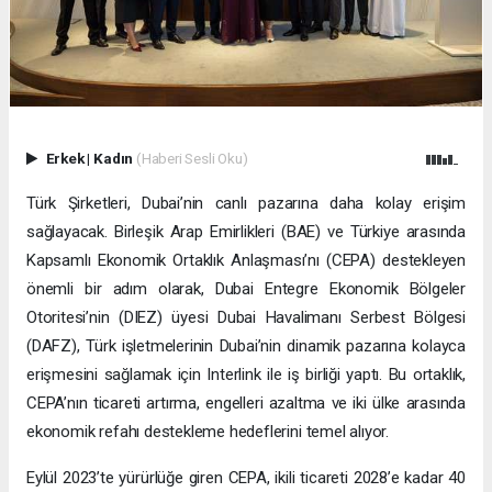
Erkek
|
Kadın
(Haberi Sesli Oku)
Türk Şirketleri, Dubai’nin canlı pazarına daha kolay erişim
sağlayacak. Birleşik Arap Emirlikleri (BAE) ve Türkiye arasında
Kapsamlı Ekonomik Ortaklık Anlaşması’nı (CEPA) destekleyen
önemli bir adım olarak, Dubai Entegre Ekonomik Bölgeler
Otoritesi’nin (DIEZ) üyesi Dubai Havalimanı Serbest Bölgesi
(DAFZ), Türk işletmelerinin Dubai’nin dinamik pazarına kolayca
erişmesini sağlamak için Interlink ile iş birliği yaptı. Bu ortaklık,
CEPA’nın ticareti artırma, engelleri azaltma ve iki ülke arasında
ekonomik refahı destekleme hedeflerini temel alıyor.
Eylül 2023’te yürürlüğe giren CEPA, ikili ticareti 2028’e kadar 40