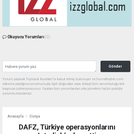
Okuyucu Yorumları
(0)
Gönder
Yorum yazarak Topluluk Kuralları’nı kabul etmiş bulunuyor ve hurnethaber.com
sitesine yaptığınız yorumunuzla ilgili doğrudan veya dolaylı tüm sorumluluğu tek
başınıza üstleniyorsunuz. Yazılan tüm yorumlardan site yönetimi hiçbir şekilde
sorumlu tutulamaz.
Anasayfa
Dünya
DAFZ, Türkiye operasyonlarını