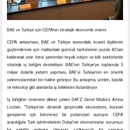
BAE ve Türkiye için CEPA’nın stratejik ekonomik önemi
CEPA anlaşması, BAE ve Türkiye arasındaki ticaret ilişkilerini
güçlendirmek için mallardaki gümrük tarifelerinin yüzde 82’sini
kaldırarak sınır ötesi yatırımları teşvik ediyor ve kilit sektörlerde
stratejik iş birliğini destekliyor. BAE’nin Türkiye’ye toplamda 5
milyar dolarlık yatırım yapması, BAE’yi Türkiye’nin en önemli
yatırımcılarından biri haline getiriyor. Bu anlaşma, üretim, lojistik
ve teknoloji gibi alanlarda iş birliklerini hızlandırıyor.
İş birliğinin önemine dikkat çeken DAFZ Genel Müdürü Amna
Lootah, “Türkiye’nin dinamik girişimcilik ekosistemi, küresel
genişleme için benzersiz bir potansiyel sunuyor. CEPA
aracılığıyla Türk işletmelerinin Dubai’nin ekonomisine sorunsuz
bir şekilde entegre olmasını sağlayacak bir çerçeve