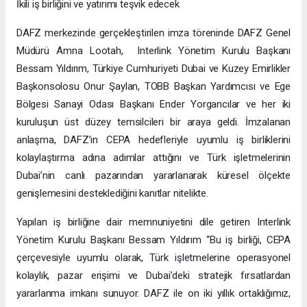
İkili iş birliğini ve yatırımı teşvik edecek
DAFZ merkezinde gerçekleştirilen imza töreninde DAFZ Genel
Müdürü Amna Lootah, Interlink Yönetim Kurulu Başkanı
Bessam Yıldırım, Türkiye Cumhuriyeti Dubai ve Kuzey Emirlikler
Başkonsolosu Onur Şaylan, TOBB Başkan Yardımcısı ve Ege
Bölgesi Sanayi Odası Başkanı Ender Yorgancılar ve her iki
kuruluşun üst düzey temsilcileri bir araya geldi. İmzalanan
anlaşma, DAFZ’ın CEPA hedefleriyle uyumlu iş birliklerini
kolaylaştırma adına adımlar attığını ve Türk işletmelerinin
Dubai’nin canlı pazarından yararlanarak küresel ölçekte
genişlemesini desteklediğini kanıtlar nitelikte.
Yapılan iş birliğine dair memnuniyetini dile getiren Interlink
Yönetim Kurulu Başkanı Bessam Yıldırım “Bu iş birliği, CEPA
çerçevesiyle uyumlu olarak, Türk işletmelerine operasyonel
kolaylık, pazar erişimi ve Dubai’deki stratejik fırsatlardan
yararlanma imkanı sunuyor. DAFZ ile on iki yıllık ortaklığımız,