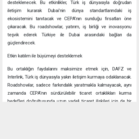
desteklenecek. Bu etkinlikler, Türk iş dünyasıyla doğrudan
iletişim kurarak Dubai’nin dünya standartlarındaki iş
ekosistemini tanıtacak ve CEPA’nın sunduğu fırsatları öne
çıkaracak. Bu roadshowlar, yatırım, iş birliği ve inovasyonu
teşvik ederek Türkiye ile Dubai arasındaki bağları da
güçlendirecek.
Etkin katılım ile büyümeyi desteklemek
Bu ortaklığın faydalarını maksimize etmek için, DAFZ ve
Interlink, Türk iş dünyasıyla yakın iletişim kurmaya odaklanacak.
Roadshowlar, sadece farkındalık yaratmakla kalmayacak, aynı
zamanda CEPA’nın sürdürülebilir ticaret ortaklıkları kurma
hedefleri doğrultusunda uzun vadeli ticaret ilişkileri için de bir
platform sağlayacak.
Uzun vadeli büyümeye yönelik ekonomik sinerjiler
CEPA ile enerji, üretim ve lojistik dahil birçok sektörde