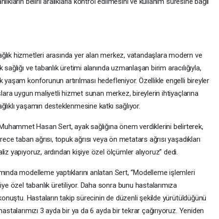
ıkların belirli aralıklarla kontrol edilmesini ve kullanım süresine bağlı
ağlık hizmetleri arasında yer alan merkez, vatandaşlara modern ve
 sağlığı ve tabanlık üretimi alanında uzmanlaşan birim aracılığıyla,
 yaşam konforunun artırılması hedefleniyor. Özellikle engelli bireyler
şlara uygun maliyetli hizmet sunan merkez, bireylerin ihtiyaçlarına
ğlıklı yaşamın desteklenmesine katkı sağlıyor.
uhammet Hasan Sert, ayak sağlığına önem verdiklerini belirterek,
ürece taban ağrısı, topuk ağrısı veya ön metatars ağrısı yaşadıkları
liz yapıyoruz, ardından kişiye özel ölçümler alıyoruz” dedi.
amında modelleme yaptıklarını anlatan Sert, “Modelleme işlemleri
e özel tabanlık üretiliyor. Daha sonra bunu hastalarımıza
 konuştu. Hastaların takip sürecinin de düzenli şekilde yürütüldüğünü
hastalarımızı 3 ayda bir ya da 6 ayda bir tekrar çağırıyoruz. Yeniden