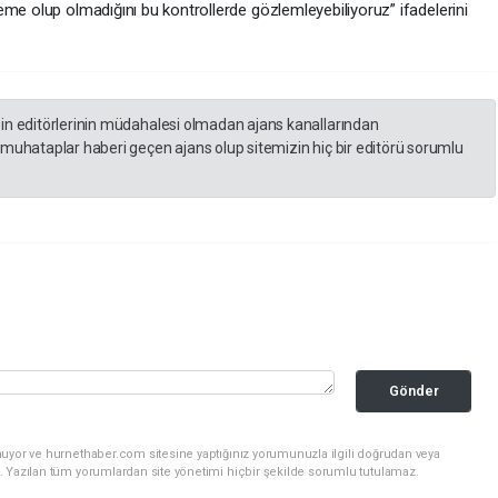
me olup olmadığını bu kontrollerde gözlemleyebiliyoruz” ifadelerini
zin editörlerinin müdahalesi olmadan ajans kanallarından
 muhataplar haberi geçen ajans olup sitemizin hiç bir editörü sorumlu
Gönder
nuyor ve hurnethaber.com sitesine yaptığınız yorumunuzla ilgili doğrudan veya
. Yazılan tüm yorumlardan site yönetimi hiçbir şekilde sorumlu tutulamaz.