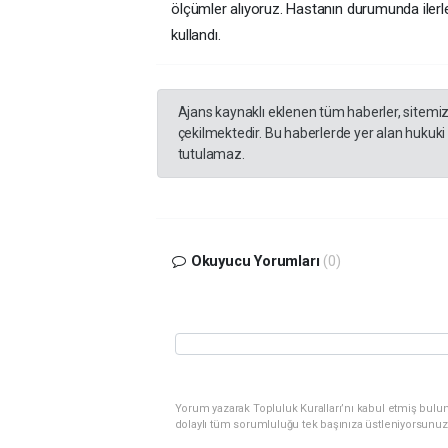
ölçümler alıyoruz. Hastanın durumunda ilerle
kullandı.
Ajans kaynaklı eklenen tüm haberler, sitemi
çekilmektedir. Bu haberlerde yer alan hukuki
tutulamaz.
Okuyucu Yorumları
(0)
Yorum yazarak Topluluk Kuralları’nı kabul etmiş bulu
dolaylı tüm sorumluluğu tek başınıza üstleniyorsunuz