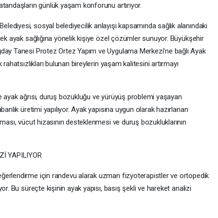
atandaşların günlük yaşam konforunu artırıyor.
ediyesi, sosyal belediyecilik anlayışı kapsamında sağlık alanındaki
rek ayak sağlığına yönelik kişiye özel çözümler sunuyor. Büyükşehir
uğday Tanesi Protez Ortez Yapım ve Uygulama Merkezi’ne bağlı Ayak
rahatsızlıkları bulunan bireylerin yaşam kalitesini artırmayı
re ayak ağrısı, duruş bozukluğu ve yürüyüş problemi yaşayan
banlık üretimi yapılıyor. Ayak yapısına uygun olarak hazırlanan
nması, vücut hizasının desteklenmesi ve duruş bozukluklarının
Zİ YAPILIYOR
ğerlendirme için randevu alarak uzman fizyoterapistler ve ortopedik
or. Bu süreçte kişinin ayak yapısı, basış şekli ve hareket analizi