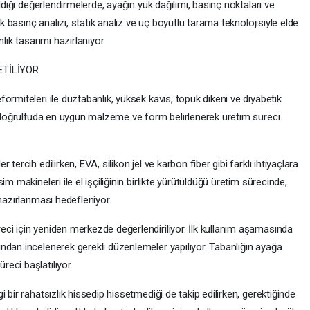
ldığı değerlendirmelerde, ayağın yük dağılımı, basınç noktaları ve
ik basınç analizi, statik analiz ve üç boyutlu tarama teknolojisiyle elde
lık tasarımı hazırlanıyor.
ETİLİYOR
ormiteleri ile düztabanlık, yüksek kavis, topuk dikeni ve diyabetik
Bu doğrultuda en uygun malzeme ve form belirlenerek üretim süreci
tercih edilirken, EVA, silikon jel ve karbon fiber gibi farklı ihtiyaçlara
m makineleri ile el işçiliğinin birlikte yürütüldüğü üretim sürecinde,
 hazırlanması hedefleniyor.
ci için yeniden merkezde değerlendiriliyor. İlk kullanım aşamasında
ndan incelenerek gerekli düzenlemeler yapılıyor. Tabanlığın ayağa
eci başlatılıyor.
 bir rahatsızlık hissedip hissetmediği de takip edilirken, gerektiğinde