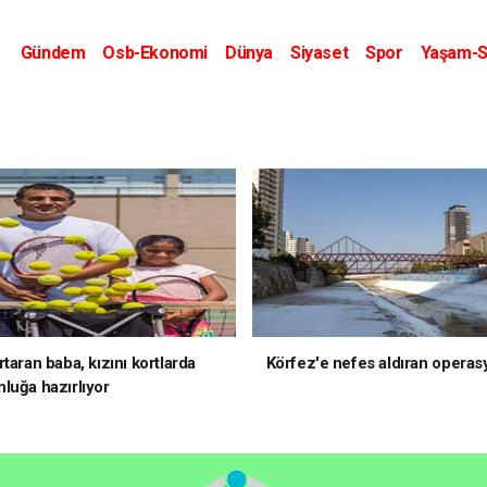
Gündem
Osb-Ekonomi
Dünya
Siyaset
Spor
Yaşam-S
Kripto Dünyası
Kültür-Sanat
Eğitim
taran baba, kızını kortlarda
Körfez'e nefes aldıran operas
luğa hazırlıyor