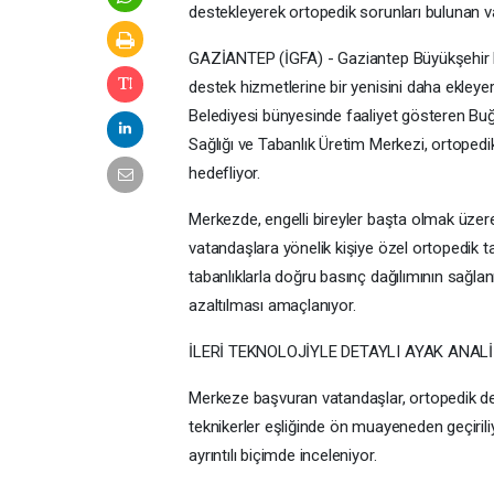
destekleyerek ortopedik sorunları bulunan v
GAZİANTEP (İGFA) - Gaziantep Büyükşehir Bel
destek hizmetlerine bir yenisini daha ekleye
Belediyesi bünyesinde faaliyet gösteren B
Sağlığı ve Tabanlık Üretim Merkezi, ortopedik 
hedefliyor.
Merkezde, engelli bireyler başta olmak üze
vatandaşlara yönelik kişiye özel ortopedik ta
tabanlıklarla doğru basınç dağılımının sağla
azaltılması amaçlanıyor.
İLERİ TEKNOLOJİYLE DETAYLI AYAK ANALİ
Merkeze başvuran vatandaşlar, ortopedik de
teknikerler eşliğinde ön muayeneden geçiriliy
ayrıntılı biçimde inceleniyor.