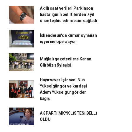
Akıllı saat verileri Parkinson
hastalığının belirtilerden 7 yıl
önce teşhis edilmesini sağladı
İskenderun'da kumar oynanan
iş yerine operasyon
Muğlalı gazetecilere Kenan
Gürbüz söyleşisi
Hayırsever İş İnsanı Nuh
Yükselgüngör ve kardeşi
Adem Yükselgüngör den
bağış
AK PARTİ MKYK LİSTESİ BELLİ
OLDU