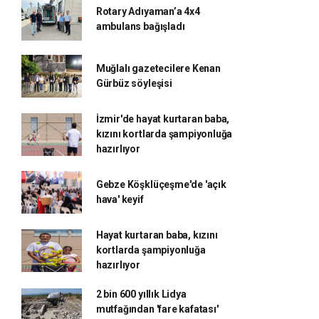
Rotary Adıyaman’a 4x4
ambulans bağışladı
Muğlalı gazetecilere Kenan
Gürbüz söyleşisi
İzmir'de hayat kurtaran baba,
kızını kortlarda şampiyonluğa
hazırlıyor
Gebze Köşklüçeşme'de 'açık
hava' keyif
Hayat kurtaran baba, kızını
kortlarda şampiyonluğa
hazırlıyor
2 bin 600 yıllık Lidya
mutfağından 'fare kafatası'