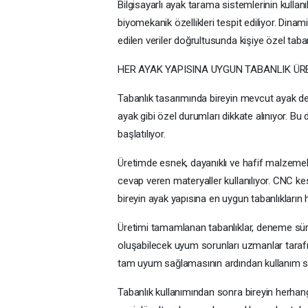
Bilgisayarlı ayak tarama sistemlerinin kullanı
biyomekanik özellikleri tespit ediliyor. Dinam
edilen veriler doğrultusunda kişiye özel taban
HER AYAK YAPISINA UYGUN TABANLIK ÜR
Tabanlık tasarımında bireyin mevcut ayak def
ayak gibi özel durumları dikkate alınıyor. 
başlatılıyor.
Üretimde esnek, dayanıklı ve hafif malzemeler 
cevap veren materyaller kullanılıyor. CNC kesi
bireyin ayak yapısına en uygun tabanlıkların
Üretimi tamamlanan tabanlıklar, deneme süre
oluşabilecek uyum sorunları uzmanlar tarafı
tam uyum sağlamasının ardından kullanım sür
Tabanlık kullanımından sonra bireyin herhangi