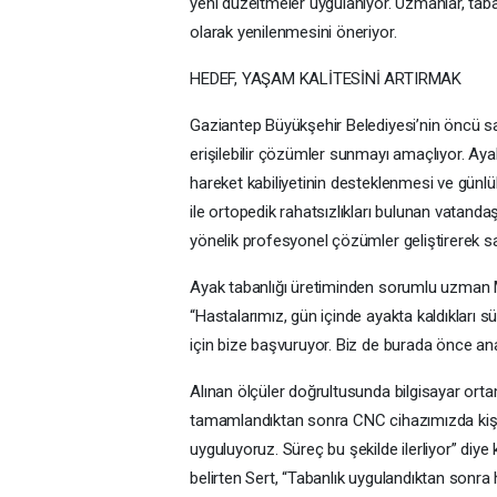
yeni düzeltmeler uygulanıyor. Uzmanlar, tabanl
olarak yenilenmesini öneriyor.
HEDEF, YAŞAM KALİTESİNİ ARTIRMAK
Gaziantep Büyükşehir Belediyesi’nin öncü s
erişilebilir çözümler sunmayı amaçlıyor. Ayak
hareket kabiliyetinin desteklenmesi ve günlük
ile ortopedik rahatsızlıkları bulunan vatanda
yönelik profesyonel çözümler geliştirerek sa
Ayak tabanlığı üretiminden sorumlu uzman M
“Hastalarımız, gün içinde ayakta kaldıkları s
için bize başvuruyor. Biz de burada önce ana
Alınan ölçüler doğrultusunda bilgisayar ort
tamamlandıktan sonra CNC cihazımızda kişiy
uyguluyoruz. Süreç bu şekilde ilerliyor” diye
belirten Sert, “Tabanlık uygulandıktan sonra 