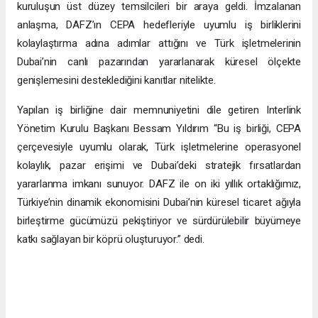
kuruluşun üst düzey temsilcileri bir araya geldi. İmzalanan
anlaşma, DAFZ’ın CEPA hedefleriyle uyumlu iş birliklerini
kolaylaştırma adına adımlar attığını ve Türk işletmelerinin
Dubai’nin canlı pazarından yararlanarak küresel ölçekte
genişlemesini desteklediğini kanıtlar nitelikte.
Yapılan iş birliğine dair memnuniyetini dile getiren Interlink
Yönetim Kurulu Başkanı Bessam Yıldırım “Bu iş birliği, CEPA
çerçevesiyle uyumlu olarak, Türk işletmelerine operasyonel
kolaylık, pazar erişimi ve Dubai’deki stratejik fırsatlardan
yararlanma imkanı sunuyor. DAFZ ile on iki yıllık ortaklığımız,
Türkiye’nin dinamik ekonomisini Dubai’nin küresel ticaret ağıyla
birleştirme gücümüzü pekiştiriyor ve sürdürülebilir büyümeye
katkı sağlayan bir köprü oluşturuyor.” dedi.