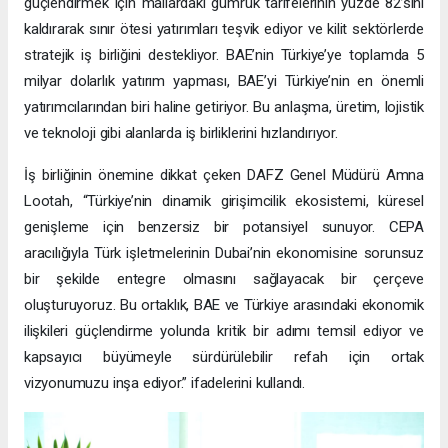
güçlendirmek için mallardaki gümrük tarifelerinin yüzde 82’sini
kaldırarak sınır ötesi yatırımları teşvik ediyor ve kilit sektörlerde
stratejik iş birliğini destekliyor. BAE’nin Türkiye’ye toplamda 5
milyar dolarlık yatırım yapması, BAE’yi Türkiye’nin en önemli
yatırımcılarından biri haline getiriyor. Bu anlaşma, üretim, lojistik
ve teknoloji gibi alanlarda iş birliklerini hızlandırıyor.
İş birliğinin önemine dikkat çeken DAFZ Genel Müdürü Amna
Lootah, “Türkiye’nin dinamik girişimcilik ekosistemi, küresel
genişleme için benzersiz bir potansiyel sunuyor. CEPA
aracılığıyla Türk işletmelerinin Dubai’nin ekonomisine sorunsuz
bir şekilde entegre olmasını sağlayacak bir çerçeve
oluşturuyoruz. Bu ortaklık, BAE ve Türkiye arasındaki ekonomik
ilişkileri güçlendirme yolunda kritik bir adımı temsil ediyor ve
kapsayıcı büyümeyle sürdürülebilir refah için ortak
vizyonumuzu inşa ediyor.” ifadelerini kullandı.