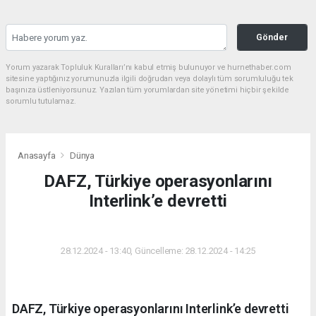
Gönder
Yorum yazarak Topluluk Kuralları’nı kabul etmiş bulunuyor ve hurnethaber.com
sitesine yaptığınız yorumunuzla ilgili doğrudan veya dolaylı tüm sorumluluğu tek
başınıza üstleniyorsunuz. Yazılan tüm yorumlardan site yönetimi hiçbir şekilde
sorumlu tutulamaz.
Anasayfa
Dünya
DAFZ, Türkiye operasyonlarını
Interlink’e devretti
DÜNYA
28.12.2024 - 13:40, Güncelleme: 28.12.2024 - 14:25
DAFZ, Türkiye operasyonlarını Interlink’e devretti