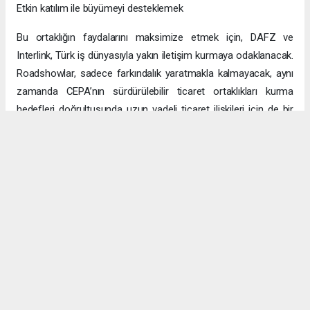
Etkin katılım ile büyümeyi desteklemek
Bu ortaklığın faydalarını maksimize etmek için, DAFZ ve
Interlink, Türk iş dünyasıyla yakın iletişim kurmaya odaklanacak.
Roadshowlar, sadece farkındalık yaratmakla kalmayacak, aynı
zamanda CEPA’nın sürdürülebilir ticaret ortaklıkları kurma
hedefleri doğrultusunda uzun vadeli ticaret ilişkileri için de bir
platform sağlayacak.
Uzun vadeli büyümeye yönelik ekonomik sinerjiler
CEPA ile enerji, üretim ve lojistik dahil birçok sektörde
öngörülen hızlı büyümeyle ikili ticaret ve yatırımlar için sağlam
bir temel oluşturuluyor. DAFZ’ın Türkiye operasyonlarını
Interlink’e devretmesi, iki ülkenin işletmelerinin rekabetçi küresel
arenada başarılı olmasını amaçlarken, DAFZ’ın küresel
ekonomide iş birliği kolaylaştırıcısı rolünü de pekiştiriyor.
Hibya Haber Ajansı