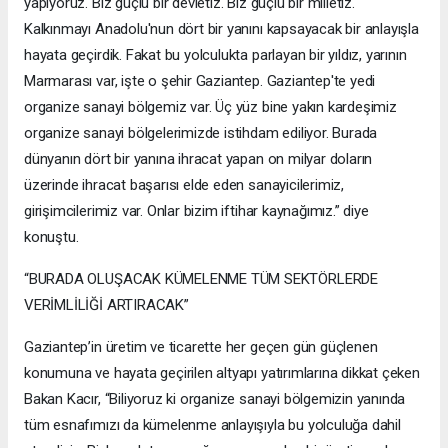
yapıyoruz. Biz güçlü bir devletiz. Biz güçlü bir milletiz.
Kalkınmayı Anadolu'nun dört bir yanını kapsayacak bir anlayışla
hayata geçirdik. Fakat bu yolculukta parlayan bir yıldız, yarının
Marmarası var, işte o şehir Gaziantep. Gaziantep'te yedi
organize sanayi bölgemiz var. Üç yüz bine yakın kardeşimiz
organize sanayi bölgelerimizde istihdam ediliyor. Burada
dünyanın dört bir yanına ihracat yapan on milyar doların
üzerinde ihracat başarısı elde eden sanayicilerimiz,
girişimcilerimiz var. Onlar bizim iftihar kaynağımız.” diye
konuştu.
“BURADA OLUŞACAK KÜMELENME TÜM SEKTÖRLERDE
VERİMLİLİĞİ ARTIRACAK”
Gaziantep’in üretim ve ticarette her geçen gün güçlenen
konumuna ve hayata geçirilen altyapı yatırımlarına dikkat çeken
Bakan Kacır, “Biliyoruz ki organize sanayi bölgemizin yanında
tüm esnafımızı da kümelenme anlayışıyla bu yolculuğa dahil