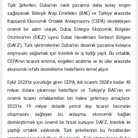
Türk Şirketleri, Dubai’nin canlı pazarına daha kolay erişim
sağlayacak. Birleşik Arap Emirlikleri (BAE) ve Türkiye arasında
Kapsamlı Ekonomik Ortaklık Anlaşması’nı (CEPA) destekleyen
önemli bir adım olarak, Dubai Entegre Ekonomik Bölgeler
Otoritesi’nin (DIEZ) üyesi Dubai Havalimanı Serbest Bölgesi
(DAFZ), Türk işletmelerinin Dubai’nin dinamik pazarına kolayca
erişmesini sağlamak için Interlink ile iş birliği yaptı. Bu ortaklık,
CEPA’nın ticareti artırma, engelleri azaltma ve iki ülke arasında
ekonomik refahı destekleme hedeflerini temel alıyor.
Eylül 2023’te yürürlüğe giren CEPA, ikili ticareti 2028’e kadar 40
milyar dolara çıkarmayı hedefliyor ve Türkiye’yi BAE’nin en
önemli ticaret ortaklarından biri haline getirmeyi amaçlıyor.
2023’te 19 milyar dolarlık petrol dışı ticaret hacminin
oluşmasını sağlayan bu anlaşma, ekonomik bağları
derinleştirmek için önemli bir fırsat sunuyor. DAFZ, Interlink ile
yaptığı ortaklık sayesinde Türk şirketlerinin bu fırsatlardan