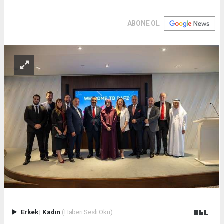
ABONE OL
Erkek
|
Kadın
(Haberi Sesli Oku)