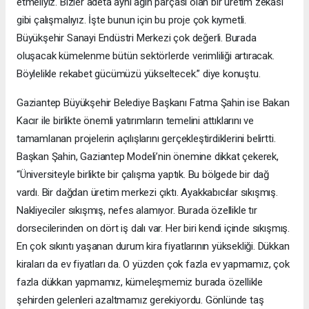
etmeliyiz. Bizler adeta aynı ağın parçası olan bir üretim zekası
gibi çalışmalıyız. İşte bunun için bu proje çok kıymetli.
Büyükşehir Sanayi Endüstri Merkezi çok değerli. Burada
oluşacak kümelenme bütün sektörlerde verimliliği artıracak.
Böylelikle rekabet gücümüzü yükseltecek.” diye konuştu.
Gaziantep Büyükşehir Belediye Başkanı Fatma Şahin ise Bakan
Kacır ile birlikte önemli yatırımların temelini attıklarını ve
tamamlanan projelerin açılışlarını gerçekleştirdiklerini belirtti.
Başkan Şahin, Gaziantep Modeli’nin önemine dikkat çekerek,
“Üniversiteyle birlikte bir çalışma yaptık. Bu bölgede bir dağ
vardı. Bir dağdan üretim merkezi çıktı. Ayakkabıcılar sıkışmış.
Nakliyeciler sıkışmış, nefes alamıyor. Burada özellikle tır
dorsecilerinden on dört iş dalı var. Her biri kendi içinde sıkışmış.
En çok sıkıntı yaşanan durum kira fiyatlarının yüksekliği. Dükkan
kiraları da ev fiyatları da. O yüzden çok fazla ev yapmamız, çok
fazla dükkan yapmamız, kümeleşmemiz burada özellikle
şehirden gelenleri azaltmamız gerekiyordu. Gönlünde taş