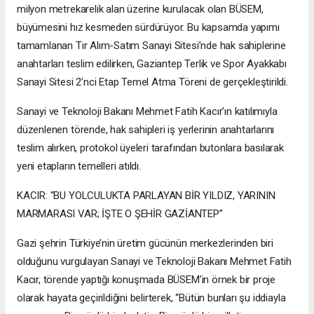
milyon metrekarelik alan üzerine kurulacak olan BÜSEM,
büyümesini hız kesmeden sürdürüyor. Bu kapsamda yapımı
tamamlanan Tır Alım-Satım Sanayi Sitesi’nde hak sahiplerine
anahtarları teslim edilirken, Gaziantep Terlik ve Spor Ayakkabı
Sanayi Sitesi 2’nci Etap Temel Atma Töreni de gerçekleştirildi.
Sanayi ve Teknoloji Bakanı Mehmet Fatih Kacır’ın katılımıyla
düzenlenen törende, hak sahipleri iş yerlerinin anahtarlarını
teslim alırken, protokol üyeleri tarafından butonlara basılarak
yeni etapların temelleri atıldı.
KACIR: “BU YOLCULUKTA PARLAYAN BİR YILDIZ, YARININ
MARMARASI VAR; İŞTE O ŞEHİR GAZİANTEP”
Gazi şehrin Türkiye’nin üretim gücünün merkezlerinden biri
olduğunu vurgulayan Sanayi ve Teknoloji Bakanı Mehmet Fatih
Kacır, törende yaptığı konuşmada BÜSEM’in örnek bir proje
olarak hayata geçirildiğini belirterek, “Bütün bunları şu iddiayla