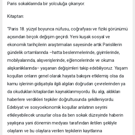
Paris sokaklarında bir yolculuğa çıkarıyor.
Kitaptan:
“Paris 18. yüzyıl boyunca nüfusu, coğrafyası ve fiziki görünümü
açısından birçok değişim geçirdi. Yeni kuşak sosyal ve
ekonomik tarihçilerin araştırmaları sayesinde artık Parislilerin
gündelik ortamlarında –hatta beslenmelerinde, giyim­lerinde,
mobilyalarında, alışverişlerinde, eğlencelerinde ve okuma
alışkanlıkların­da– yaşanan değişimleri takip edebiliyoruz. Yaşam
koşulları onların genel olarak hayata bakışını etkilemiş olsa da
kamu işlerinin gidişatıyla ilgili algıları doğrudan çevrelerinden ya
da okudukları kitaplardan kaynaklanmıyordu. Bu algı, aldıkları
haberlere verdikleri tepkiler doğrultusunda şekilleniyordu.
Edebiyat ve sosyoeko­nomik koşullar anlatının seyrini
etkileyebilecek unsurlar olsa da ben sokak düze­yinde haberin
yayılışına yani dönemin medyası tarafından iletilen şekliyle
olayla­rın ve bu olaylara verilen tepkilerin kayıtlarına