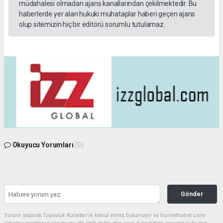
müdahalesi olmadan ajans kanallarından çekilmektedir. Bu
haberlerde yer alan hukuki muhataplar haberi geçen ajans
olup sitemizin hiç bir editörü sorumlu tutulamaz.
Okuyucu Yorumları
(0)
Gönder
Yorum yazarak Topluluk Kuralları’nı kabul etmiş bulunuyor ve hurnethaber.com