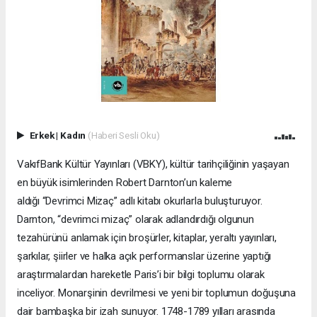
Erkek
|
Kadın
(Haberi Sesli Oku)
VakıfBank Kültür Yayınları (VBKY), kültür tarihçiliğinin yaşayan
en büyük isimlerinden Robert Darnton’un kaleme
aldığı “Devrimci Mizaç” adlı kitabı okurlarla buluşturuyor.
Darnton, “devrimci mizaç” olarak adlandırdığı olgunun
tezahürünü anlamak için broşürler, kitaplar, yeraltı yayınları,
şarkılar, şiirler ve halka açık performanslar üzerine yaptığı
araştırmalardan hareketle Paris’i bir bilgi toplumu olarak
inceliyor. Monarşinin devrilmesi ve yeni bir toplumun doğuşuna
dair bambaşka bir izah sunuyor. 1748-1789 yılları arasında