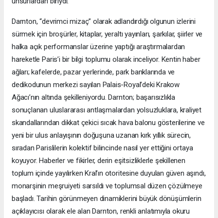
unsurlardan biriydi.
Darnton, “devrimci mizaç” olarak adlandırdığı olgunun izlerini
sürmek için broşürler, kitaplar, yeraltı yayınları, şarkılar, şiirler ve
halka açık performanslar üzerine yaptığı araştırmalardan
hareketle Paris’i bir bilgi toplumu olarak inceliyor. Kentin haber
ağları; kafelerde, pazar yerlerinde, park banklarında ve
dedikodunun merkezi sayılan Palais-Royal’deki Krakow
Ağacı’nın altında şekilleniyordu. Darnton; başarısızlıkla
sonuçlanan uluslararası antlaşmalardan yolsuzluklara, kraliyet
skandallarından dikkat çekici sıcak hava balonu gösterilerine ve
yeni bir ulus anlayışının doğuşuna uzanan kırk yıllık sürecin,
sıradan Parislilerin kolektif bilincinde nasıl yer ettiğini ortaya
koyuyor. Haberler ve fikirler, derin eşitsizliklerle şekillenen
toplum içinde yayılırken Kral’ın otoritesine duyulan güven aşındı,
monarşinin meşruiyeti sarsıldı ve toplumsal düzen çözülmeye
başladı. Tarihin görünmeyen dinamiklerini büyük dönüşümlerin
açıklayıcısı olarak ele alan Darnton, renkli anlatımıyla okuru