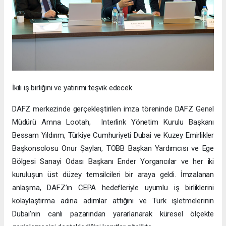
İkili iş birliğini ve yatırımı teşvik edecek
DAFZ merkezinde gerçekleştirilen imza töreninde DAFZ Genel
Müdürü Amna Lootah, Interlink Yönetim Kurulu Başkanı
Bessam Yıldırım, Türkiye Cumhuriyeti Dubai ve Kuzey Emirlikler
Başkonsolosu Onur Şaylan, TOBB Başkan Yardımcısı ve Ege
Bölgesi Sanayi Odası Başkanı Ender Yorgancılar ve her iki
kuruluşun üst düzey temsilcileri bir araya geldi. İmzalanan
anlaşma, DAFZ’ın CEPA hedefleriyle uyumlu iş birliklerini
kolaylaştırma adına adımlar attığını ve Türk işletmelerinin
Dubai’nin canlı pazarından yararlanarak küresel ölçekte