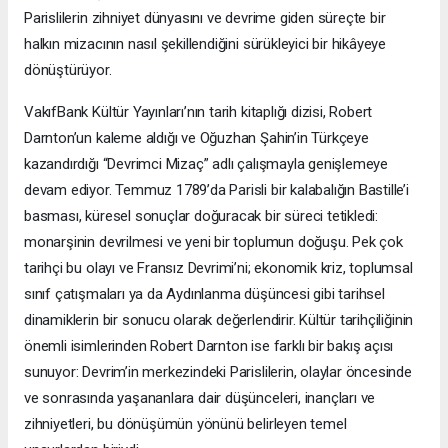
Parislilerin zihniyet dünyasını ve devrime giden süreçte bir
halkın mizacının nasıl şekillendiğini sürükleyici bir hikâyeye
dönüştürüyor.
VakıfBank Kültür Yayınları’nın tarih kitaplığı dizisi, Robert
Darnton’un kaleme aldığı ve Oğuzhan Şahin’in Türkçeye
kazandırdığı “Devrimci Mizaç” adlı çalışmayla genişlemeye
devam ediyor. Temmuz 1789’da Parisli bir kalabalığın Bastille’i
basması, küresel sonuçlar doğuracak bir süreci tetikledi:
monarşinin devrilmesi ve yeni bir toplumun doğuşu. Pek çok
tarihçi bu olayı ve Fransız Devrimi’ni; ekonomik kriz, toplumsal
sınıf çatışmaları ya da Aydınlanma düşüncesi gibi tarihsel
dinamiklerin bir sonucu olarak değerlendirir. Kültür tarihçiliğinin
önemli isimlerinden Robert Darnton ise farklı bir bakış açısı
sunuyor: Devrim’in merkezindeki Parislilerin, olaylar öncesinde
ve sonrasında yaşananlara dair düşünceleri, inançları ve
zihniyetleri, bu dönüşümün yönünü belirleyen temel