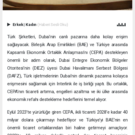
Erkek
|
Kadın
(Haberi Sesli Oku)
Türk Şirketleri, Dubai’nin canlı pazarına daha kolay erişim
sağlayacak. Birleşik Arap Emirlikleri (BAE) ve Türkiye arasında
Kapsamlı Ekonomik Ortaklık Anlaşması’nı (CEPA) destekleyen
önemli bir adım olarak, Dubai Entegre Ekonomik Bölgeler
Otoritesi’nin (DIEZ) üyesi Dubai Havalimanı Serbest Bölgesi
(DAFZ), Türk işletmelerinin Dubai’nin dinamik pazarına kolayca
erişmesini sağlamak için Interlink ile iş birliği yaptı. Bu ortaklık,
CEPA’nın ticareti artırma, engelleri azaltma ve iki ülke arasında
ekonomik refahı destekleme hedeflerini temel alıyor.
Eylül 2023’te yürürlüğe giren CEPA, ikili ticareti 2028’e kadar 40
milyar dolara çıkarmayı hedefliyor ve Türkiye’yi BAE’nin en
önemli ticaret ortaklarından biri haline getirmeyi amaçlıyor.