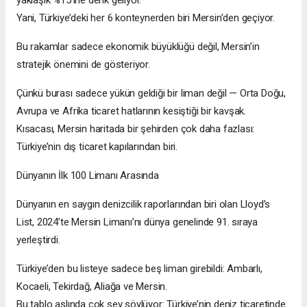
yaklaşık %15’ine denk geliyor.
Yani, Türkiye’deki her 6 konteynerden biri Mersin’den geçiyor.
Bu rakamlar sadece ekonomik büyüklüğü değil, Mersin’in
stratejik önemini de gösteriyor.
Çünkü burası sadece yükün geldiği bir liman değil — Orta Doğu,
Avrupa ve Afrika ticaret hatlarının kesiştiği bir kavşak.
Kısacası, Mersin haritada bir şehirden çok daha fazlası:
Türkiye’nin dış ticaret kapılarından biri.
Dünyanın İlk 100 Limanı Arasında
Dünyanın en saygın denizcilik raporlarından biri olan Lloyd’s
List, 2024’te Mersin Limanı’nı dünya genelinde 91. sıraya
yerleştirdi.
Türkiye’den bu listeye sadece beş liman girebildi: Ambarlı,
Kocaeli, Tekirdağ, Aliağa ve Mersin.
Bu tablo aslında çok şey söylüyor: Türkiye’nin deniz ticaretinde