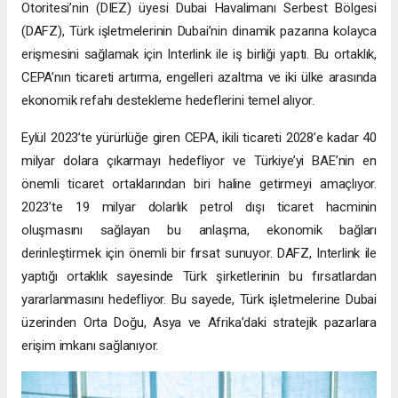
Otoritesi’nin (DIEZ) üyesi Dubai Havalimanı Serbest Bölgesi
(DAFZ), Türk işletmelerinin Dubai’nin dinamik pazarına kolayca
erişmesini sağlamak için Interlink ile iş birliği yaptı. Bu ortaklık,
CEPA’nın ticareti artırma, engelleri azaltma ve iki ülke arasında
ekonomik refahı destekleme hedeflerini temel alıyor.
Eylül 2023’te yürürlüğe giren CEPA, ikili ticareti 2028’e kadar 40
milyar dolara çıkarmayı hedefliyor ve Türkiye’yi BAE’nin en
önemli ticaret ortaklarından biri haline getirmeyi amaçlıyor.
2023’te 19 milyar dolarlık petrol dışı ticaret hacminin
oluşmasını sağlayan bu anlaşma, ekonomik bağları
derinleştirmek için önemli bir fırsat sunuyor. DAFZ, Interlink ile
yaptığı ortaklık sayesinde Türk şirketlerinin bu fırsatlardan
yararlanmasını hedefliyor. Bu sayede, Türk işletmelerine Dubai
üzerinden Orta Doğu, Asya ve Afrika’daki stratejik pazarlara
erişim imkanı sağlanıyor.