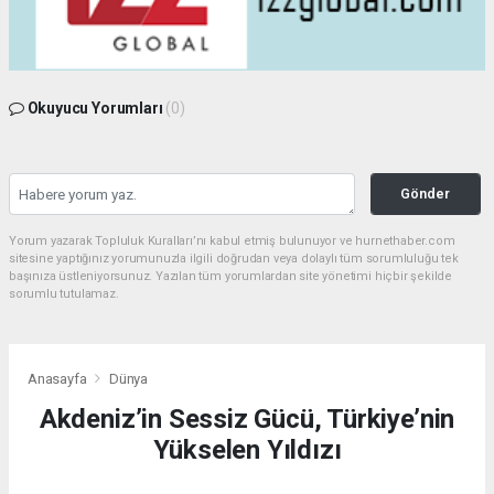
Okuyucu Yorumları
(0)
Gönder
Yorum yazarak Topluluk Kuralları’nı kabul etmiş bulunuyor ve hurnethaber.com
sitesine yaptığınız yorumunuzla ilgili doğrudan veya dolaylı tüm sorumluluğu tek
başınıza üstleniyorsunuz. Yazılan tüm yorumlardan site yönetimi hiçbir şekilde
sorumlu tutulamaz.
Anasayfa
Dünya
Akdeniz’in Sessiz Gücü, Türkiye’nin
Yükselen Yıldızı