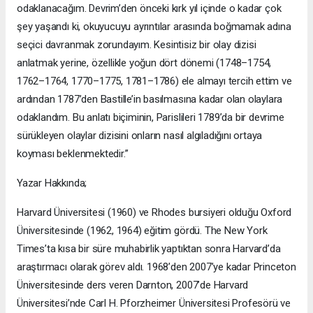
odaklanacağım. Devrim’den önceki kırk yıl içinde o kadar çok
şey yaşandı ki, okuyucuyu ay­rıntılar arasında boğmamak adına
seçici davranmak zorundayım. Kesintisiz bir olay dizisi
anlatmak yerine, özellikle yoğun dört dönemi (1748–1754,
1762–1764, 1770–1775, 1781–1786) ele almayı tercih ettim ve
ardından 1787’den Bastille’in basılmasına kadar olan olaylara
odaklandım. Bu anlatı biçiminin, Parislileri 1789’da bir devrime
sürük­leyen olaylar dizisini onların nasıl algıladığını ortaya
koyması beklenmektedir.”
Yazar Hakkında;
Harvard Üniversitesi (1960) ve Rhodes bursiyeri olduğu Oxford
Üniversitesinde (1962, 1964) eğitim gördü. The New York
Times’ta kısa bir süre muhabirlik yaptıktan sonra Harvard’da
araştırmacı olarak görev aldı. 1968’den 2007’ye kadar Princeton
Üniversitesinde ders veren Darnton, 2007’de Harvard
Üniversitesi’nde Carl H. Pforzheimer Üniversitesi Profesörü ve