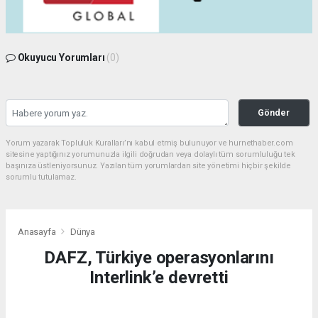
Okuyucu Yorumları
(0)
Gönder
Yorum yazarak Topluluk Kuralları’nı kabul etmiş bulunuyor ve hurnethaber.com
sitesine yaptığınız yorumunuzla ilgili doğrudan veya dolaylı tüm sorumluluğu tek
başınıza üstleniyorsunuz. Yazılan tüm yorumlardan site yönetimi hiçbir şekilde
sorumlu tutulamaz.
Anasayfa
Dünya
DAFZ, Türkiye operasyonlarını
Interlink’e devretti
DÜNYA