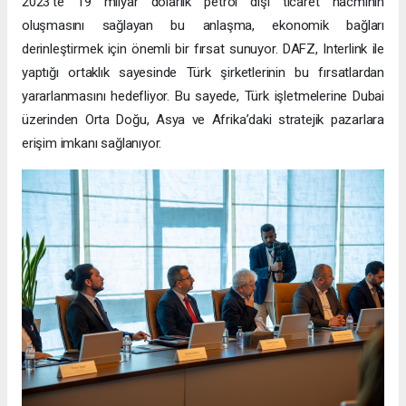
2023’te 19 milyar dolarlık petrol dışı ticaret hacminin
oluşmasını sağlayan bu anlaşma, ekonomik bağları
derinleştirmek için önemli bir fırsat sunuyor. DAFZ, Interlink ile
yaptığı ortaklık sayesinde Türk şirketlerinin bu fırsatlardan
yararlanmasını hedefliyor. Bu sayede, Türk işletmelerine Dubai
üzerinden Orta Doğu, Asya ve Afrika’daki stratejik pazarlara
erişim imkanı sağlanıyor.