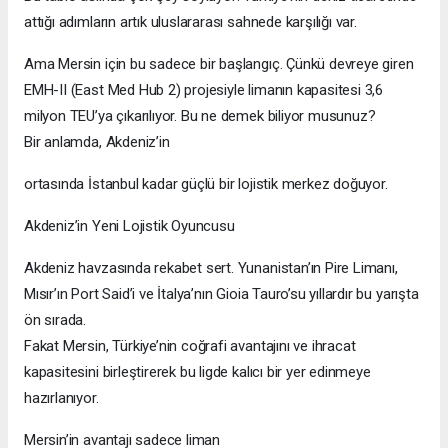
attığı adımların artık uluslararası sahnede karşılığı var.
Ama Mersin için bu sadece bir başlangıç. Çünkü devreye giren
EMH-II (East Med Hub 2) projesiyle limanın kapasitesi 3,6
milyon TEU’ya çıkarılıyor. Bu ne demek biliyor musunuz?
Bir anlamda, Akdeniz’in
ortasında İstanbul kadar güçlü bir lojistik merkez doğuyor.
Akdeniz’in Yeni Lojistik Oyuncusu
Akdeniz havzasında rekabet sert. Yunanistan’ın Pire Limanı,
Mısır’ın Port Said’i ve İtalya’nın Gioia Tauro’su yıllardır bu yarışta
ön sırada.
Fakat Mersin, Türkiye’nin coğrafi avantajını ve ihracat
kapasitesini birleştirerek bu ligde kalıcı bir yer edinmeye
hazırlanıyor.
Mersin’in avantajı sadece liman