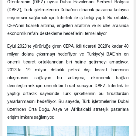
Otoritesi’nin (DIEZ) üyesi Dubai Havalimanı Serbest Bölgesi
(DAFZ), Türk işletmelerinin Dubai’nin dinamik pazarına kolayca
erişmesini sağlamak için Interlink ile iş birliği yaptı. Bu ortaklık,
CEPA’nın ticareti artırma, engelleri azaltma ve iki ülke arasında
ekonomik refahı destekleme hedeflerini temel alıyor.
Eylül 2023’te yürürlüğe giren CEPA, ikili ticareti 2028’e kadar 40
milyar dolara çıkarmayı hedefliyor ve Türkiye’yi BAE’nin en
önemli ticaret ortaklarından biri haline getirmeyi amaçlıyor.
2023’te 19 milyar dolarlık petrol dışı ticaret hacminin
oluşmasını sağlayan bu anlaşma, ekonomik bağları
derinleştirmek için önemli bir fırsat sunuyor. DAFZ, Interlink ile
yaptığı ortaklık sayesinde Türk şirketlerinin bu fırsatlardan
yararlanmasını hedefliyor. Bu sayede, Türk işletmelerine Dubai
üzerinden Orta Doğu, Asya ve Afrika’daki stratejik pazarlara
erişim imkanı sağlanıyor.