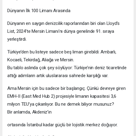
Dünyanın İlk 100 Limanı Arasında
Dünyanın en saygın denizcilik raporlarından biri olan Lloyd’s
List, 2024’te Mersin Limanı’nı dünya genelinde 91. sıraya
yerleştirdi.
Türkiye’den bu listeye sadece beş liman girebildi: Ambarlı,
Kocaeli, Tekirdağ, Aliağa ve Mersin.
Bu tablo aslında çok şey söylüyor: Türkiye’nin deniz ticaretinde
attığı adımların artık uluslararası sahnede karşılığı var.
Ama Mersin için bu sadece bir başlangıç. Çünkü devreye giren
EMH-II (East Med Hub 2) projesiyle limanın kapasitesi 3,6
milyon TEU’ya çıkarılıyor. Bu ne demek biliyor musunuz?
Bir anlamda, Akdeniz’in
ortasında İstanbul kadar güçlü bir lojistik merkez doğuyor.