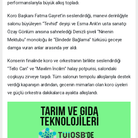
performanslarıyla büyük alkış topladı.
Koro Başkanı Fatma Gayret’in seslendirdiği, manevi derinliğiyle
salonu büyüleyen “Tevhid” deyişi ve Esma Arık’ın usta sanatçı
Özay Gönlüm anısına sahnelediği Denizli şiveli "Ninenin
Mektubu" monoloğu ile "Elindedir Bağlama" türküsü geceye
damga vuran anlar arasında yer aldı.
Konserin finalinde koro ve orkestranın birlikte seslendirdiği
"Tello Can" ve "Mavilim İncilim" halay potpurisi, salondaki
coşkuyu zirveye taşıdı. Tüm salonun tempolu alkışlarıyla destek
verdiği kapanışın ardından, gecenin mimarları olan koro üyeleri
ve güçlü orkestra dakikalarca ayakta alkışlandı.