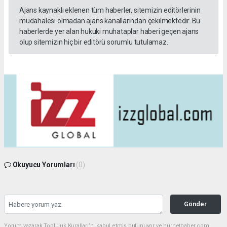
Ajans kaynaklı eklenen tüm haberler, sitemizin editörlerinin
müdahalesi olmadan ajans kanallarından çekilmektedir. Bu
haberlerde yer alan hukuki muhataplar haberi geçen ajans
olup sitemizin hiç bir editörü sorumlu tutulamaz.
Okuyucu Yorumları
(0)
Gönder
Yorum yazarak Topluluk Kuralları’nı kabul etmiş bulunuyor ve hurnethaber.com