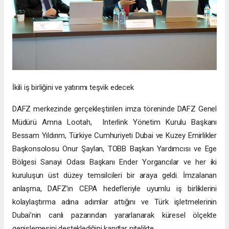
İkili iş birliğini ve yatırımı teşvik edecek
DAFZ merkezinde gerçekleştirilen imza töreninde DAFZ Genel
Müdürü Amna Lootah, Interlink Yönetim Kurulu Başkanı
Bessam Yıldırım, Türkiye Cumhuriyeti Dubai ve Kuzey Emirlikler
Başkonsolosu Onur Şaylan, TOBB Başkan Yardımcısı ve Ege
Bölgesi Sanayi Odası Başkanı Ender Yorgancılar ve her iki
kuruluşun üst düzey temsilcileri bir araya geldi. İmzalanan
anlaşma, DAFZ’ın CEPA hedefleriyle uyumlu iş birliklerini
kolaylaştırma adına adımlar attığını ve Türk işletmelerinin
Dubai’nin canlı pazarından yararlanarak küresel ölçekte
genişlemesini desteklediğini kanıtlar nitelikte.