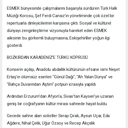
ESMEK bünyesinde çalışmalarını başarıyla sürdüren Türk Halk
Müziği Korosu, Şef Ferdi Cansız’ın yönetiminde çok özel bir
repertuarla dinleyicilerinin karşısına çıktı. Sosyal ve kültürel
dünyayı zenginleştirme vizyonuyla hareket eden ESMEK
ailesinin bu görkemli buluşmasına, Eskişehirliler yoğun ilgi
gösterdi.
BOZKIRDAN KARADENİZ’E TÜRKÜ KÖPRÜSÜ
Konserin açılışı, Anadolu abdallık kültürünün efsane ismi Neşet
Ertaş’ın ölümsüz eserleri "Gönül Dağı", "Ah Yalan Dünya" ve
"Bahça Duvarından Aştım" potpuri icrasıyla yapıldı.
Ardından Erzurum’dan Afyon’a, Sivas’tan Kayseri’ye uzanan
geniş bir coğrafyanın kültür mirası sahnede hayat buldu.
Gecede sahne alan solistler Serap Çırak, Aysun Uçar, Eda
Ağdere, Nihal Çelik, Uğur Özsoy ve Recep Akçelik