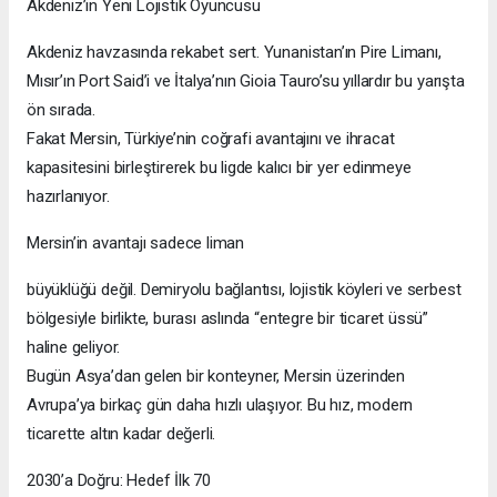
Akdeniz’in Yeni Lojistik Oyuncusu
Akdeniz havzasında rekabet sert. Yunanistan’ın Pire Limanı,
Mısır’ın Port Said’i ve İtalya’nın Gioia Tauro’su yıllardır bu yarışta
ön sırada.
Fakat Mersin, Türkiye’nin coğrafi avantajını ve ihracat
kapasitesini birleştirerek bu ligde kalıcı bir yer edinmeye
hazırlanıyor.
Mersin’in avantajı sadece liman
büyüklüğü değil. Demiryolu bağlantısı, lojistik köyleri ve serbest
bölgesiyle birlikte, burası aslında “entegre bir ticaret üssü”
haline geliyor.
Bugün Asya’dan gelen bir konteyner, Mersin üzerinden
Avrupa’ya birkaç gün daha hızlı ulaşıyor. Bu hız, modern
ticarette altın kadar değerli.
2030’a Doğru: Hedef İlk 70