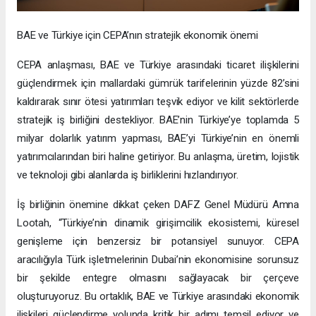
BAE ve Türkiye için CEPA’nın stratejik ekonomik önemi
CEPA anlaşması, BAE ve Türkiye arasındaki ticaret ilişkilerini
güçlendirmek için mallardaki gümrük tarifelerinin yüzde 82’sini
kaldırarak sınır ötesi yatırımları teşvik ediyor ve kilit sektörlerde
stratejik iş birliğini destekliyor. BAE’nin Türkiye’ye toplamda 5
milyar dolarlık yatırım yapması, BAE’yi Türkiye’nin en önemli
yatırımcılarından biri haline getiriyor. Bu anlaşma, üretim, lojistik
ve teknoloji gibi alanlarda iş birliklerini hızlandırıyor.
İş birliğinin önemine dikkat çeken DAFZ Genel Müdürü Amna
Lootah, “Türkiye’nin dinamik girişimcilik ekosistemi, küresel
genişleme için benzersiz bir potansiyel sunuyor. CEPA
aracılığıyla Türk işletmelerinin Dubai’nin ekonomisine sorunsuz
bir şekilde entegre olmasını sağlayacak bir çerçeve
oluşturuyoruz. Bu ortaklık, BAE ve Türkiye arasındaki ekonomik
ilişkileri güçlendirme yolunda kritik bir adımı temsil ediyor ve