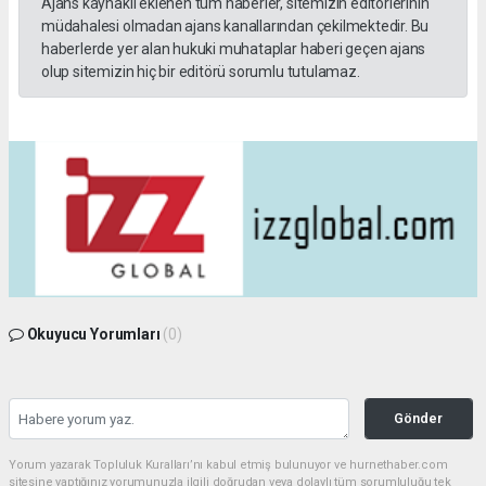
Ajans kaynaklı eklenen tüm haberler, sitemizin editörlerinin
müdahalesi olmadan ajans kanallarından çekilmektedir. Bu
haberlerde yer alan hukuki muhataplar haberi geçen ajans
olup sitemizin hiç bir editörü sorumlu tutulamaz.
Okuyucu Yorumları
(0)
Gönder
Yorum yazarak Topluluk Kuralları’nı kabul etmiş bulunuyor ve hurnethaber.com
sitesine yaptığınız yorumunuzla ilgili doğrudan veya dolaylı tüm sorumluluğu tek