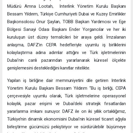
Müdürü Amna Lootah, Interlink Yönetim Kurulu Başkanı
Bessam Yıldırım, Türkiye Cumhuriyeti Dubai ve Kuzey Emirlikler
Başkonsolosu Onur Şaylan, TOBB Başkan Yardımcısı ve Ege
Bölgesi Sanayi Odası Başkanı Ender Yorgancılar ve her iki
kuruluşun üst düzey temsilcileri bir araya geldi. İmzalanan
anlaşma, DAFZ’ın CEPA hedefleriyle uyumlu iş birliklerini
kolaylaştırma adına adımlar attığını ve Türk işletmelerinin
Dubai’nin canlı pazarından yararlanarak küresel ölçekte
genişlemesini desteklediğini kanıtlar nitelikte.
Yapılan iş birliğine dair memnuniyetini dile getiren Interlink
Yönetim Kurulu Başkanı Bessam Yıldırım “Bu iş birliği, CEPA
çerçevesiyle uyumlu olarak, Türk işletmelerine operasyonel
kolaylık, pazar erişimi ve Dubai’deki stratejik fırsatlardan
yararlanma imkanı sunuyor. DAFZ ile on iki yıllık ortaklığımız,
Türkiye’nin dinamik ekonomisini Dubai’nin küresel ticaret ağıyla
birleştirme gücümüzü pekiştiriyor ve sürdürülebilir büyümeye