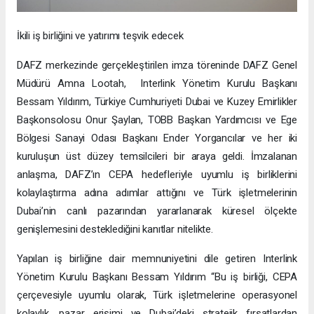
İkili iş birliğini ve yatırımı teşvik edecek
DAFZ merkezinde gerçekleştirilen imza töreninde DAFZ Genel
Müdürü Amna Lootah, Interlink Yönetim Kurulu Başkanı
Bessam Yıldırım, Türkiye Cumhuriyeti Dubai ve Kuzey Emirlikler
Başkonsolosu Onur Şaylan, TOBB Başkan Yardımcısı ve Ege
Bölgesi Sanayi Odası Başkanı Ender Yorgancılar ve her iki
kuruluşun üst düzey temsilcileri bir araya geldi. İmzalanan
anlaşma, DAFZ’ın CEPA hedefleriyle uyumlu iş birliklerini
kolaylaştırma adına adımlar attığını ve Türk işletmelerinin
Dubai’nin canlı pazarından yararlanarak küresel ölçekte
genişlemesini desteklediğini kanıtlar nitelikte.
Yapılan iş birliğine dair memnuniyetini dile getiren Interlink
Yönetim Kurulu Başkanı Bessam Yıldırım “Bu iş birliği, CEPA
çerçevesiyle uyumlu olarak, Türk işletmelerine operasyonel
kolaylık, pazar erişimi ve Dubai’deki stratejik fırsatlardan