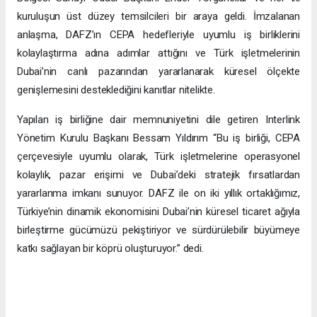
kuruluşun üst düzey temsilcileri bir araya geldi. İmzalanan
anlaşma, DAFZ’ın CEPA hedefleriyle uyumlu iş birliklerini
kolaylaştırma adına adımlar attığını ve Türk işletmelerinin
Dubai’nin canlı pazarından yararlanarak küresel ölçekte
genişlemesini desteklediğini kanıtlar nitelikte.
Yapılan iş birliğine dair memnuniyetini dile getiren Interlink
Yönetim Kurulu Başkanı Bessam Yıldırım “Bu iş birliği, CEPA
çerçevesiyle uyumlu olarak, Türk işletmelerine operasyonel
kolaylık, pazar erişimi ve Dubai’deki stratejik fırsatlardan
yararlanma imkanı sunuyor. DAFZ ile on iki yıllık ortaklığımız,
Türkiye’nin dinamik ekonomisini Dubai’nin küresel ticaret ağıyla
birleştirme gücümüzü pekiştiriyor ve sürdürülebilir büyümeye
katkı sağlayan bir köprü oluşturuyor.” dedi.