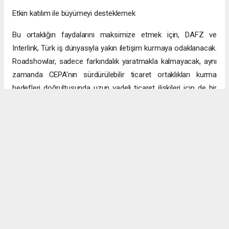
Etkin katılım ile büyümeyi desteklemek
Bu ortaklığın faydalarını maksimize etmek için, DAFZ ve
Interlink, Türk iş dünyasıyla yakın iletişim kurmaya odaklanacak.
Roadshowlar, sadece farkındalık yaratmakla kalmayacak, aynı
zamanda CEPA’nın sürdürülebilir ticaret ortaklıkları kurma
hedefleri doğrultusunda uzun vadeli ticaret ilişkileri için de bir
platform sağlayacak.
Uzun vadeli büyümeye yönelik ekonomik sinerjiler
CEPA ile enerji, üretim ve lojistik dahil birçok sektörde
öngörülen hızlı büyümeyle ikili ticaret ve yatırımlar için sağlam
bir temel oluşturuluyor. DAFZ’ın Türkiye operasyonlarını
Interlink’e devretmesi, iki ülkenin işletmelerinin rekabetçi küresel
arenada başarılı olmasını amaçlarken, DAFZ’ın küresel
ekonomide iş birliği kolaylaştırıcısı rolünü de pekiştiriyor.