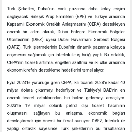
Türk Şirketleri, Dubai’nin canlı pazarına daha kolay erişim
sağlayacak. Birleşik Arap Emirlikleri (BAE) ve Türkiye arasında
Kapsamlı Ekonomik Ortaklık Anlaşması’nı (CEPA) destekleyen
önemli bir adım olarak, Dubai Entegre Ekonomik Bölgeler
Otoritesi’nin (DIEZ) üyesi Dubai Havalimanı Serbest Bölgesi
(DAFZ), Türk işletmelerinin Dubai’nin dinamik pazarına kolayca
erişmesini sağlamak için Interlink ile iş birliği yaptı. Bu ortaklık,
CEPA’nın ticareti artırma, engelleri azaltma ve iki ülke arasında
ekonomik refahı destekleme hedeflerini temel alıyor.
Eylül 2023’te yürürlüğe giren CEPA, ikili ticareti 2028’e kadar 40
milyar dolara çıkarmayı hedefliyor ve Türkiye’yi BAE’nin en
önemli ticaret ortaklarından biri haline getirmeyi amaçlıyor.
2023’te 19 milyar dolarlık petrol dışı ticaret hacminin
oluşmasını sağlayan bu anlaşma, ekonomik bağları
derinleştirmek için önemli bir fırsat sunuyor. DAFZ, Interlink ile
yaptığı ortaklık sayesinde Türk şirketlerinin bu fırsatlardan