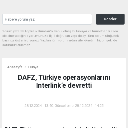
Gönder
Yorum yazarak Topluluk Kuralları’nı kabul etmiş bulunuyor ve hurnethaber.com
sitesine yaptığınız yorumunuzla ilgili doğrudan veya dolaylı tüm sorumluluğu tek
başınıza üstleniyorsunuz. Yazılan tüm yorumlardan site yönetimi hiçbir şekilde
sorumlu tutulamaz.
Anasayfa
Dünya
DAFZ, Türkiye operasyonlarını
Interlink’e devretti
DÜNYA
28.12.2024 - 13:40, Güncelleme: 28.12.2024 - 14:25