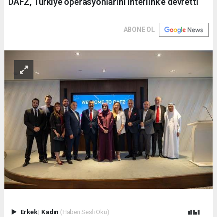
DAFZ, Türkiye operasyonlarını Interlink’e devretti
ABONE OL
Erkek
|
Kadın
(Haberi Sesli Oku)