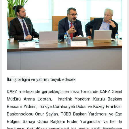
İkili iş birliğini ve yatırımı teşvik edecek
DAFZ merkezinde gerçekleştirilen imza töreninde DAFZ Genel
Müdürü Amna Lootah, Interlink Yönetim Kurulu Başkanı
Bessam Yıldırım, Türkiye Cumhuriyeti Dubai ve Kuzey Emirlikler
Başkonsolosu Onur Şaylan, TOBB Başkan Yardımcısı ve Ege
Bölgesi Sanayi Odası Başkanı Ender Yorgancılar ve her iki
kuruluşun üst düzey temsilcileri bir araya geldi. İmzalanan