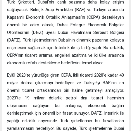
Türk Şirketleri, Dubai’nin canlı pazarına daha kolay erişim
sağlayacak. Birleşik Arap Emirlikleri (BAE) ve Türkiye arasında
Kapsamlı Ekonomik Ortaklık Anlaşması’nı (CEPA) destekleyen
önemli bir adım olarak, Dubai Entegre Ekonomik Bölgeler
Otoritesi’nin (DIEZ) üyesi Dubai Havalimanı Serbest Bölgesi
(DAFZ), Türk işletmelerinin Dubai’nin dinamik pazarına kolayca
erişmesini sağlamak için Interlink ile iş birliği yaptı. Bu ortaklık,
CEPA’nın ticareti artırma, engelleri azaltma ve iki ülke arasında
ekonomik refahı destekleme hedeflerini temel alıyor.
Eylül 2023’te yürürlüğe giren CEPA, ikili ticareti 2028’e kadar 40
milyar dolara çıkarmayı hedefliyor ve Türkiye’yi BAE’nin en
önemli ticaret ortaklarından biri haline getirmeyi amaçlıyor.
2023’te 19 milyar dolarlık petrol dışı ticaret hacminin
oluşmasını sağlayan bu anlaşma, ekonomik bağları
derinleştirmek için önemli bir fırsat sunuyor. DAFZ, Interlink ile
yaptığı ortaklık sayesinde Türk şirketlerinin bu fırsatlardan
yararlanmasını hedefliyor. Bu sayede, Türk işletmelerine Dubai