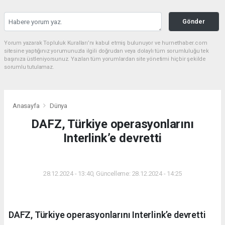
Gönder
Yorum yazarak Topluluk Kuralları’nı kabul etmiş bulunuyor ve hurnethaber.com
sitesine yaptığınız yorumunuzla ilgili doğrudan veya dolaylı tüm sorumluluğu tek
başınıza üstleniyorsunuz. Yazılan tüm yorumlardan site yönetimi hiçbir şekilde
sorumlu tutulamaz.
Anasayfa
Dünya
DAFZ, Türkiye operasyonlarını
Interlink’e devretti
DÜNYA
28.12.2024 - 13:40, Güncelleme: 28.12.2024 - 14:25
DAFZ, Türkiye operasyonlarını Interlink’e devretti