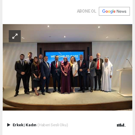
ABONE OL
Erkek
|
Kadın
(Haberi Sesli Oku)