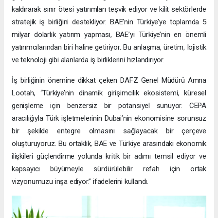
kaldırarak sınır ötesi yatırımları teşvik ediyor ve kilit sektörlerde
stratejik iş birliğini destekliyor. BAE’nin Türkiye’ye toplamda 5
milyar dolarlık yatırım yapması, BAE’yi Türkiye’nin en önemli
yatırımcılarından biri haline getiriyor. Bu anlaşma, üretim, lojistik
ve teknoloji gibi alanlarda iş birliklerini hızlandırıyor.
İş birliğinin önemine dikkat çeken DAFZ Genel Müdürü Amna
Lootah, “Türkiye’nin dinamik girişimcilik ekosistemi, küresel
genişleme için benzersiz bir potansiyel sunuyor. CEPA
aracılığıyla Türk işletmelerinin Dubai’nin ekonomisine sorunsuz
bir şekilde entegre olmasını sağlayacak bir çerçeve
oluşturuyoruz. Bu ortaklık, BAE ve Türkiye arasındaki ekonomik
ilişkileri güçlendirme yolunda kritik bir adımı temsil ediyor ve
kapsayıcı büyümeyle sürdürülebilir refah için ortak
vizyonumuzu inşa ediyor.” ifadelerini kullandı.