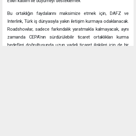
Etkin katılım ile büyümeyi desteklemek
Bu ortaklığın faydalarını maksimize etmek için, DAFZ ve
Interlink, Türk iş dünyasıyla yakın iletişim kurmaya odaklanacak.
Roadshowlar, sadece farkındalık yaratmakla kalmayacak, aynı
zamanda CEPA’nın sürdürülebilir ticaret ortaklıkları kurma
hedefleri doğrultusunda uzun vadeli ticaret ilişkileri için de bir
platform sağlayacak.
Uzun vadeli büyümeye yönelik ekonomik sinerjiler
CEPA ile enerji, üretim ve lojistik dahil birçok sektörde
öngörülen hızlı büyümeyle ikili ticaret ve yatırımlar için sağlam
bir temel oluşturuluyor. DAFZ’ın Türkiye operasyonlarını
Interlink’e devretmesi, iki ülkenin işletmelerinin rekabetçi küresel
arenada başarılı olmasını amaçlarken, DAFZ’ın küresel
ekonomide iş birliği kolaylaştırıcısı rolünü de pekiştiriyor.
Hibya Haber Ajansı