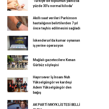
'Türkiye'de toplumun yalnızca
yüzde 30'u normal kiloda'
Akıllı saat verileri Parkinson
hastalığının belirtilerden 7 yıl
önce teşhis edilmesini sağladı
İskenderun'da kumar oynanan
iş yerine operasyon
Muğlalı gazetecilere Kenan
Gürbüz söyleşisi
Hayırsever İş İnsanı Nuh
Yükselgüngör ve kardeşi
Adem Yükselgüngör den
bağış
AK PARTİ MKYK LİSTESİ BELLİ