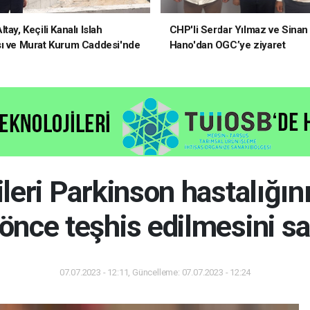
tay, Keçili Kanalı Islah
CHP'li Serdar Yılmaz ve Sinan
ı ve Murat Kurum Caddesi'nde
Hano'dan OGC’ye ziyaret
elerde Bulundu
ileri Parkinson hastalığın
 önce teşhis edilmesini s
07.07.2023 - 12:11, Güncelleme: 07.07.2023 - 12:24