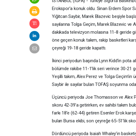
İSTANBUL (İGFA) - Türkiye Sigorta Basketb
Erokspor’a konuk oldu. Sinan Erdem Spor 
Yiğitcan Saybir, Marek Blazevic beşiyle başlay
sayılarına Tolga Geçim, Marek Blazevic ve Ale
dakikada televizyon molasına 11-8 geride gi
öne geçen konuk takım, rakip basketleri kar
çeyreği 19-18 geride kapattı.
İkinci periyodun başında Lynn Kidd’in pota 
bölümde rakibe 11-1’lik seri verince 30-21 g
Yeşilli takım, Alex Perez ve Tolga Geçim’in ü
Saybir ile sayılar bulan TOFAŞ soyunma odas
Üçüncü periyoda Joe Thomasson ve Alex Per
skoru 42-39’a getirirken, ev sahibi takım buld
farkı 18’e (62-44) getiren Esenler Erok kar
bulan Bursa ekibi, son çeyreğe 65-51’lik skorl
Dördüncü periyoda Isaiah Whaley’in basketiy