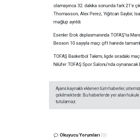
olamayınca 32. dakika sonunda fark 21’e çık
Thomasson, Alex Perez, Yiğitcan Saybir, Isa
mağlup ayrıldı.
Esenler Erok deplasmanında TOFAŞ’ta Marek
Besson 10 sayıyla maçı çift hanede tamaml
TOFAŞ Basketbol Takımı, ligde sıradaki maç
Nilüfer TOFAŞ Spor Salonu’nda oynanacak B
Ajans kaynaklı eklenen tüm haberler, sitemi
çekilmektedir. Bu haberlerde yer alan hukuki
tutulamaz.
Okuyucu Yorumları
(0)