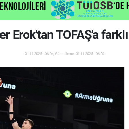
er Erok'tan TOFAŞ'a farklı 
01.11.2025 - 06:04, Güncelleme: 01.11.2025 - 06:04