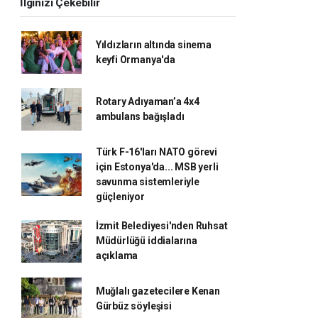
İlginizi Çekebilir
Yıldızların altında sinema
keyfi Ormanya'da
Rotary Adıyaman’a 4x4
ambulans bağışladı
Türk F-16'ları NATO görevi
için Estonya'da... MSB yerli
savunma sistemleriyle
güçleniyor
İzmit Belediyesi'nden Ruhsat
Müdürlüğü iddialarına
açıklama
Muğlalı gazetecilere Kenan
Gürbüz söyleşisi