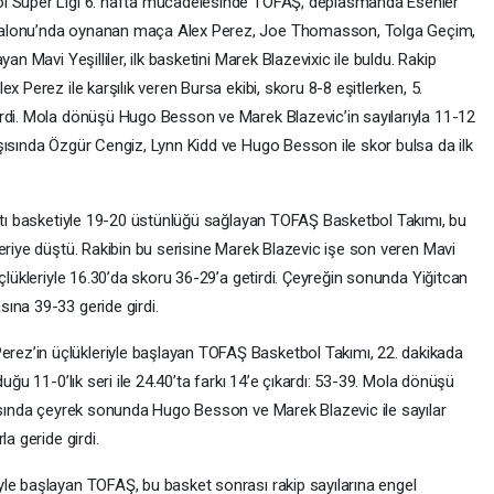
ol Süper Ligi 6. hafta mücadelesinde TOFAŞ, deplasmanda Esenler
Salonu’nda oynanan maça Alex Perez, Joe Thomasson, Tolga Geçim,
an Mavi Yeşilliler, ilk basketini Marek Blazevixic ile buldu. Rakip
x Perez ile karşılık veren Bursa ekibi, skoru 8-8 eşitlerken, 5.
rdi. Mola dönüşü Hugo Besson ve Marek Blazevic’in sayılarıyla 11-12
şısında Özgür Cengiz, Lynn Kidd ve Hugo Besson ile skor bulsa da ilk
altı basketiyle 19-20 üstünlüğü sağlayan TOFAŞ Basketbol Takımı, bu
eriye düştü. Rakibin bu serisine Marek Blazevic işe son veren Mavi
çlükleriyle 16.30’da skoru 36-29’a getirdi. Çeyreğin sonunda Yiğitcan
ına 39-33 geride girdi.
ez’in üçlükleriyle başlayan TOFAŞ Basketbol Takımı, 22. dakikada
uğu 11-0’lık seri ile 24.40’ta farkı 14’e çıkardı: 53-39. Mola dönüşü
şısında çeyrek sonunda Hugo Besson ve Marek Blazevic ile sayılar
a geride girdi.
le başlayan TOFAŞ, bu basket sonrası rakip sayılarına engel