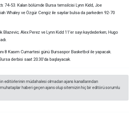
tı: 74-53. Kalan bölümde Bursa temsilcisi Lynn Kidd, Joe
iah Whaley ve Özgür Cengiz ile sayılar bulsa da parkeden 92-70
 Blazevic; Alex Perez ve Lynn Kidd 11’er sayı kaydederken; Hugo
adı.
ını 8 Kasım Cumartesi günü Bursaspor Basketbol ile yapacak.
ursa derbisi saat 20.30’da başlayacak.
zin editörlerinin müdahalesi olmadan ajans kanallarından
 muhataplar haberi geçen ajans olup sitemizin hiç bir editörü sorumlu