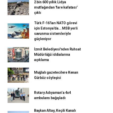
2 bin 600 yıllık Lidya
mutfağından 'fare kafatası'
çıktı
Türk F-16'ları NATO görevi
için Estonya'da... MSB yerli
savunma sistemleriyle
güçleniyor
İzmit Belediyesi'nden Ruhsat
Müdürlüğü iddialarına
açıklama
Muğlalı gazetecilere Kenan
Gürbüz söyleşisi
Rotary Adıyaman’a 4x4
ambulans bağışladı
Başkan Altay, Keçili Kanalı