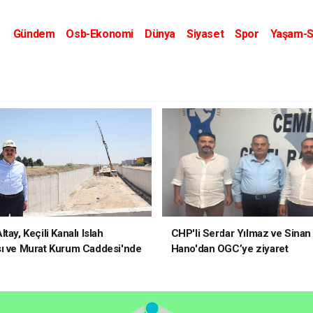
Gündem
Osb-Ekonomi
Dünya
Siyaset
Spor
Yaşam-S
Kripto Dünyası
Kültür-Sanat
Eğitim
tay, Keçili Kanalı Islah
CHP'li Serdar Yılmaz ve Sinan
ı ve Murat Kurum Caddesi'nde
Hano'dan OGC’ye ziyaret
elerde Bulundu