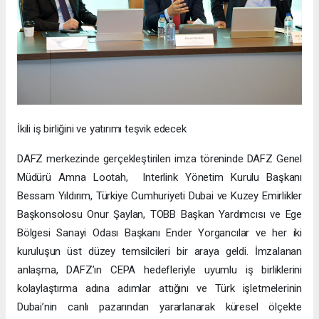
İkili iş birliğini ve yatırımı teşvik edecek
DAFZ merkezinde gerçekleştirilen imza töreninde DAFZ Genel
Müdürü Amna Lootah, Interlink Yönetim Kurulu Başkanı
Bessam Yıldırım, Türkiye Cumhuriyeti Dubai ve Kuzey Emirlikler
Başkonsolosu Onur Şaylan, TOBB Başkan Yardımcısı ve Ege
Bölgesi Sanayi Odası Başkanı Ender Yorgancılar ve her iki
kuruluşun üst düzey temsilcileri bir araya geldi. İmzalanan
anlaşma, DAFZ’ın CEPA hedefleriyle uyumlu iş birliklerini
kolaylaştırma adına adımlar attığını ve Türk işletmelerinin
Dubai’nin canlı pazarından yararlanarak küresel ölçekte