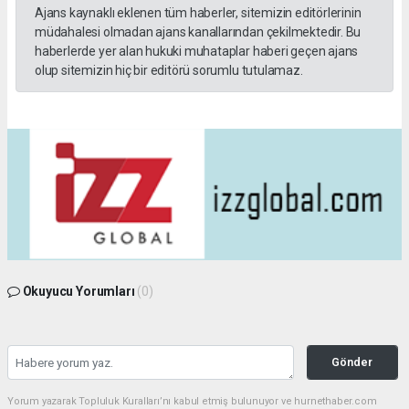
Ajans kaynaklı eklenen tüm haberler, sitemizin editörlerinin
müdahalesi olmadan ajans kanallarından çekilmektedir. Bu
haberlerde yer alan hukuki muhataplar haberi geçen ajans
olup sitemizin hiç bir editörü sorumlu tutulamaz.
Okuyucu Yorumları
(0)
Gönder
Yorum yazarak Topluluk Kuralları’nı kabul etmiş bulunuyor ve hurnethaber.com