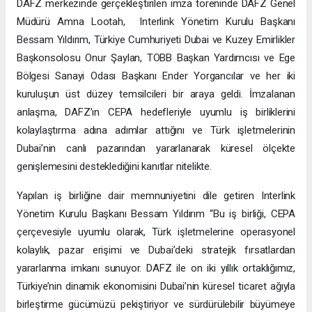
DAFZ merkezinde gerçekleştirilen imza töreninde DAFZ Genel
Müdürü Amna Lootah, Interlink Yönetim Kurulu Başkanı
Bessam Yıldırım, Türkiye Cumhuriyeti Dubai ve Kuzey Emirlikler
Başkonsolosu Onur Şaylan, TOBB Başkan Yardımcısı ve Ege
Bölgesi Sanayi Odası Başkanı Ender Yorgancılar ve her iki
kuruluşun üst düzey temsilcileri bir araya geldi. İmzalanan
anlaşma, DAFZ’ın CEPA hedefleriyle uyumlu iş birliklerini
kolaylaştırma adına adımlar attığını ve Türk işletmelerinin
Dubai’nin canlı pazarından yararlanarak küresel ölçekte
genişlemesini desteklediğini kanıtlar nitelikte.
Yapılan iş birliğine dair memnuniyetini dile getiren Interlink
Yönetim Kurulu Başkanı Bessam Yıldırım “Bu iş birliği, CEPA
çerçevesiyle uyumlu olarak, Türk işletmelerine operasyonel
kolaylık, pazar erişimi ve Dubai’deki stratejik fırsatlardan
yararlanma imkanı sunuyor. DAFZ ile on iki yıllık ortaklığımız,
Türkiye’nin dinamik ekonomisini Dubai’nin küresel ticaret ağıyla
birleştirme gücümüzü pekiştiriyor ve sürdürülebilir büyümeye