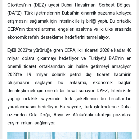
Otoritesi’nin (DIEZ) üyesi Dubai Havalimanı Serbest Bölgesi
(DAFZ), Türk işletmelerinin Dubai’nin dinamik pazarına kolayca
erişmesini sağlamak için Interlink ile iş birliği yaptı. Bu ortaklık,
CEPA’nın ticareti artırma, engelleri azaltma ve iki ülke arasında
ekonomik refahı destekleme hedeflerini temel alıyor.
Eylül 2023’te yürürlüğe giren CEPA, ikili ticareti 2028’e kadar 40
milyar dolara çıkarmayı hedefliyor ve Türkiye’yi BAE’nin en
önemli ticaret ortaklarından biri haline getirmeyi amaçlıyor.
2023’te 19 milyar dolarlık petrol dışı ticaret hacminin
oluşmasını sağlayan bu anlaşma, ekonomik bağları
derinleştirmek için önemli bir fırsat sunuyor. DAFZ, Interlink ile
yaptığı ortaklık sayesinde Türk şirketlerinin bu fırsatlardan
yararlanmasını hedefliyor. Bu sayede, Türk işletmelerine Dubai
üzerinden Orta Doğu, Asya ve Afrika’daki stratejik pazarlara
erişim imkanı sağlanıyor.