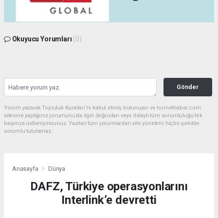
Okuyucu Yorumları
(0)
Gönder
Yorum yazarak Topluluk Kuralları’nı kabul etmiş bulunuyor ve hurnethaber.com
sitesine yaptığınız yorumunuzla ilgili doğrudan veya dolaylı tüm sorumluluğu tek
başınıza üstleniyorsunuz. Yazılan tüm yorumlardan site yönetimi hiçbir şekilde
sorumlu tutulamaz.
Anasayfa
Dünya
DAFZ, Türkiye operasyonlarını
Interlink’e devretti