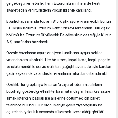
gerçekleştirilen etkinlik, hem Erzurumluların hem de kenti
ziyaret eden yerli turistlerin yoğun ilgisiyle karşılandı.
Etkinlik kapsamında toplam 810 kişilik aşure ikram edildi. Bunun
510 kişilik bölümü Erzurum Kent Konseyi tarafından, 300 kişilik
bölümü ise Erzurum Büyükşehir Belediyesi'nin desteğiyle Kültür
A.Ş. tarafından hazırlandı.
Özenle hazırlanan aşureler hijyen kurallarına uygun şekilde
vatandaşlara ulaştırıldı. Her bir ikram; kapalı kase, kaşık, peçete
ve ıslak mendil ile servis edilirken, yağışlı hava nedeniyle kurulan
çadır sayesinde vatandaşlar ikramlarını rahat bir ortamda aldı.
Özellikle tur gruplarıyla Erzurum'u ziyaret eden misafirlerin
büyük ilgi gösterdiği etkinlikte, bazı vatandaşlar ikinci kez aşure
almak isterken, bazıları ise ailelerine götürmek için paket
talebinde bulundu. Tur otobüsleriyle gelen ziyaretçilerin ise
aşurelerini yolculuk sırasında tüketmek üzere aldığı görüldü.