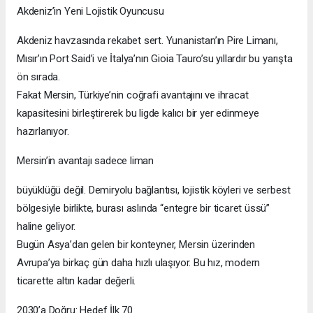
Akdeniz’in Yeni Lojistik Oyuncusu
Akdeniz havzasında rekabet sert. Yunanistan’ın Pire Limanı,
Mısır’ın Port Said’i ve İtalya’nın Gioia Tauro’su yıllardır bu yarışta
ön sırada.
Fakat Mersin, Türkiye’nin coğrafi avantajını ve ihracat
kapasitesini birleştirerek bu ligde kalıcı bir yer edinmeye
hazırlanıyor.
Mersin’in avantajı sadece liman
büyüklüğü değil. Demiryolu bağlantısı, lojistik köyleri ve serbest
bölgesiyle birlikte, burası aslında “entegre bir ticaret üssü”
haline geliyor.
Bugün Asya’dan gelen bir konteyner, Mersin üzerinden
Avrupa’ya birkaç gün daha hızlı ulaşıyor. Bu hız, modern
ticarette altın kadar değerli.
2030’a Doğru: Hedef İlk 70