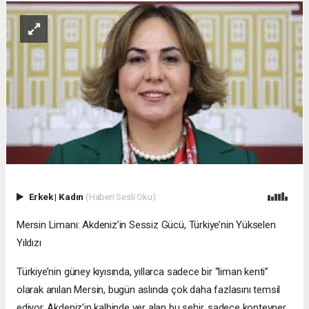
Erkek
|
Kadın
(Haberi Sesli Oku)
Mersin Limanı: Akdeniz’in Sessiz Gücü, Türkiye’nin Yükselen
Yıldızı
Türkiye’nin güney kıyısında, yıllarca sadece bir “liman kenti”
olarak anılan Mersin, bugün aslında çok daha fazlasını temsil
ediyor. Akdeniz’in kalbinde yer alan bu şehir, sadece konteyner