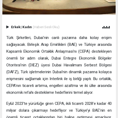
Erkek
|
Kadın
(Haberi Sesli Oku)
Türk Şirketleri, Dubai’nin canlı pazarına daha kolay erişim
sağlayacak. Birleşik Arap Emirlikleri (BAE) ve Türkiye arasında
Kapsamlı Ekonomik Ortaklık Anlaşması’nı (CEPA) destekleyen
önemli bir adım olarak, Dubai Entegre Ekonomik Bölgeler
Otoritesi’nin (DIEZ) üyesi Dubai Havalimanı Serbest Bölgesi
(DAFZ), Türk işletmelerinin Dubai’nin dinamik pazarına kolayca
erişmesini sağlamak için Interlink ile iş birliği yaptı. Bu ortaklık,
CEPA’nın ticareti artırma, engelleri azaltma ve iki ülke arasında
ekonomik refahı destekleme hedeflerini temel alıyor.
Eylül 2023’te yürürlüğe giren CEPA, ikili ticareti 2028’e kadar 40
milyar dolara çıkarmayı hedefliyor ve Türkiye’yi BAE’nin en
önemli ticaret ortaklarından biri haline getirmeyi amaçlıyor.