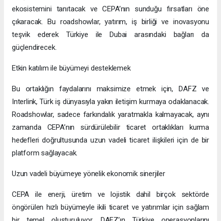
ekosistemini tanıtacak ve CEPA’nın sunduğu fırsatları öne
çıkaracak. Bu roadshowlar, yatırım, iş birliği ve inovasyonu
teşvik ederek Türkiye ile Dubai arasındaki bağları da
güçlendirecek.
Etkin katılım ile büyümeyi desteklemek
Bu ortaklığın faydalarını maksimize etmek için, DAFZ ve
Interlink, Türk iş dünyasıyla yakın iletişim kurmaya odaklanacak.
Roadshowlar, sadece farkındalık yaratmakla kalmayacak, aynı
zamanda CEPA’nın sürdürülebilir ticaret ortaklıkları kurma
hedefleri doğrultusunda uzun vadeli ticaret ilişkileri için de bir
platform sağlayacak.
Uzun vadeli büyümeye yönelik ekonomik sinerjiler
CEPA ile enerji, üretim ve lojistik dahil birçok sektörde
öngörülen hızlı büyümeyle ikili ticaret ve yatırımlar için sağlam
bir temel oluşturuluyor. DAFZ’ın Türkiye operasyonlarını