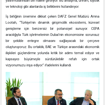
yatırımcılarından biri haline getiriyor. Bu anlaşma, üretim, lojistik
ve teknoloji gibi alanlarda iş birliklerini hızlandırıyor.
İş birliğinin önemine dikkat çeken DAFZ Genel Müdürü Amna
Lootah, “Türkiye’nin dinamik girişimcilik ekosistemi, küresel
genişleme için benzersiz bir potansiyel sunuyor. CEPA
aracılığıyla Türk işletmelerinin Dubai’nin ekonomisine sorunsuz
bir şekilde entegre olmasını sağlayacak bir çerçeve
oluşturuyoruz. Bu ortaklık, BAE ve Türkiye arasındaki ekonomik
ilişkileri güçlendirme yolunda kritik bir adımı temsil ediyor ve
kapsayıcı büyümeyle sürdürülebilir refah için ortak
vizyonumuzu inşa ediyor.” ifadelerini kullandı.