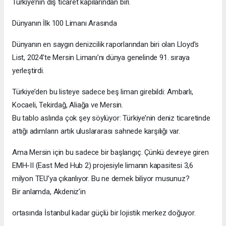
Türkiye’nin dış ticaret kapılarından biri.
Dünyanın İlk 100 Limanı Arasında
Dünyanın en saygın denizcilik raporlarından biri olan Lloyd’s
List, 2024’te Mersin Limanı’nı dünya genelinde 91. sıraya
yerleştirdi.
Türkiye’den bu listeye sadece beş liman girebildi: Ambarlı,
Kocaeli, Tekirdağ, Aliağa ve Mersin.
Bu tablo aslında çok şey söylüyor: Türkiye’nin deniz ticaretinde
attığı adımların artık uluslararası sahnede karşılığı var.
Ama Mersin için bu sadece bir başlangıç. Çünkü devreye giren
EMH-II (East Med Hub 2) projesiyle limanın kapasitesi 3,6
milyon TEU’ya çıkarılıyor. Bu ne demek biliyor musunuz?
Bir anlamda, Akdeniz’in
ortasında İstanbul kadar güçlü bir lojistik merkez doğuyor.