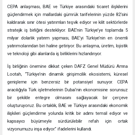
CEPA anlaşması, BAE ve Türkiye arasındaki ticaret ilişkilerini
güçlendirmek için mallardaki gümrük tarifelerinin yüzde 82’sini
kaldırarak sınır ötesi yatırımları teşvik ediyor ve kilit sektörlerde
stratejik iş birliğini destekliyor. BAE’nin Türkiye’ye toplamda 5
milyar dolarlık yatırım yapması, BAE’yi Türkiye’nin en önemli
yatırımcılarından biri haline getiriyor. Bu anlaşma, üretim, lojistik
ve teknoloji gibi alanlarda iş birliklerini hızlandırıyor.
İş birliğinin önemine dikkat çeken DAFZ Genel Müdürü Amna
Lootah, “Türkiye’nin dinamik girişimcilik ekosistemi, küresel
genişleme için benzersiz bir potansiyel sunuyor. CEPA
aracılığıyla Türk işletmelerinin Dubai’nin ekonomisine sorunsuz
bir şekilde entegre olmasını sağlayacak bir çerçeve
oluşturuyoruz. Bu ortaklık, BAE ve Türkiye arasındaki ekonomik
ilişkileri güçlendirme yolunda kritik bir adımı temsil ediyor ve
kapsayıcı büyümeyle sürdürülebilir refah için ortak
vizyonumuzu inşa ediyor.” ifadelerini kullandı.