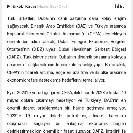
Erkek
|
Kadın
(Haberi Sesli Oku)
Türk Şirketleri, Dubai’nin canlı pazarına daha kolay erişim
sağlayacak. Birleşik Arap Emirlikleri (BAE) ve Türkiye arasında
Kapsamlı Ekonomik Ortaklık Anlaşması’nı (CEPA) destekleyen
önemli bir adım olarak, Dubai Entegre Ekonomik Bölgeler
Otoritesi’nin (DIEZ) üyesi Dubai Havalimanı Serbest Bölgesi
(DAFZ), Türk işletmelerinin Dubai’nin dinamik pazarına kolayca
erişmesini sağlamak için Interlink ile iş birliği yaptı. Bu ortaklık,
CEPA’nın ticareti artırma, engelleri azaltma ve iki ülke arasında
ekonomik refahı destekleme hedeflerini temel alıyor.
Eylül 2023’te yürürlüğe giren CEPA, ikili ticareti 2028’e kadar 40
milyar dolara çıkarmayı hedefliyor ve Türkiye’yi BAE’nin en
önemli ticaret ortaklarından biri haline getirmeyi amaçlıyor.
2023’te 19 milyar dolarlık petrol dışı ticaret hacminin
oluşmasını sağlayan bu anlaşma, ekonomik bağları
derinleştirmek için önemli bir fırsat sunuyor. DAFZ, Interlink ile