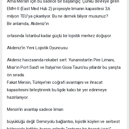
Ama Mersin için bu sadece bir başlangıç. Çünkü devreye giren
EMH-II (East Med Hub 2) projesiyle limanın kapasitesi 3,6
milyon TEU’ya çıkarılıyor. Bu ne demek biliyor musunuz?
Bir anlamda, Akdeniz’in
ortasında İstanbul kadar güçlü bir lojistik merkez doğuyor.
Akdeniz’in Yeni Lojistik Oyuncusu
Akdeniz havzasında rekabet sert. Yunanistan’ın Pire Limanı,
Mısır’ın Port Said’i ve İtalya’nın Gioia Tauro’su yıllardır bu yarışta
ön sırada.
Fakat Mersin, Türkiye’nin coğrafi avantajını ve ihracat
kapasitesini birleştirerek bu ligde kalıcı bir yer edinmeye
hazırlanıyor.
Mersin’in avantajı sadece liman
büyüklüğü değil. Demiryolu bağlantısı, lojistik köyleri ve serbest
bölgesiyle birlikte, burası aslında “entegre bir ticaret üssü”