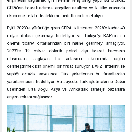
erişmesini sağlamak için Interlink ile iş birliği yaptı. Bu ortaklık,
CEPA’nın ticareti artırma, engelleri azaltma ve iki ülke arasında
ekonomik refahı destekleme hedeflerini temel alıyor.
Eylül 2023’te yürürlüğe giren CEPA, ikili ticareti 2028’e kadar 40
milyar dolara çıkarmayı hedefliyor ve Türkiye’yi BAE’nin en
önemli ticaret ortaklarından biri haline getirmeyi amaçlıyor.
2023’te 19 milyar dolarlık petrol dışı ticaret hacminin
oluşmasını sağlayan bu anlaşma, ekonomik bağları
derinleştirmek için önemli bir fırsat sunuyor. DAFZ, Interlink ile
yaptığı ortaklık sayesinde Türk şirketlerinin bu fırsatlardan
yararlanmasını hedefliyor. Bu sayede, Türk işletmelerine Dubai
üzerinden Orta Doğu, Asya ve Afrika’daki stratejik pazarlara
erişim imkanı sağlanıyor.