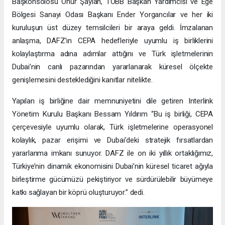
Başkonsolosu Onur Şaylan, TOBB Başkan Yardımcısı ve Ege
Bölgesi Sanayi Odası Başkanı Ender Yorgancılar ve her iki
kuruluşun üst düzey temsilcileri bir araya geldi. İmzalanan
anlaşma, DAFZ’ın CEPA hedefleriyle uyumlu iş birliklerini
kolaylaştırma adına adımlar attığını ve Türk işletmelerinin
Dubai’nin canlı pazarından yararlanarak küresel ölçekte
genişlemesini desteklediğini kanıtlar nitelikte.
Yapılan iş birliğine dair memnuniyetini dile getiren Interlink
Yönetim Kurulu Başkanı Bessam Yıldırım “Bu iş birliği, CEPA
çerçevesiyle uyumlu olarak, Türk işletmelerine operasyonel
kolaylık, pazar erişimi ve Dubai’deki stratejik fırsatlardan
yararlanma imkanı sunuyor. DAFZ ile on iki yıllık ortaklığımız,
Türkiye’nin dinamik ekonomisini Dubai’nin küresel ticaret ağıyla
birleştirme gücümüzü pekiştiriyor ve sürdürülebilir büyümeye
katkı sağlayan bir köprü oluşturuyor.” dedi.