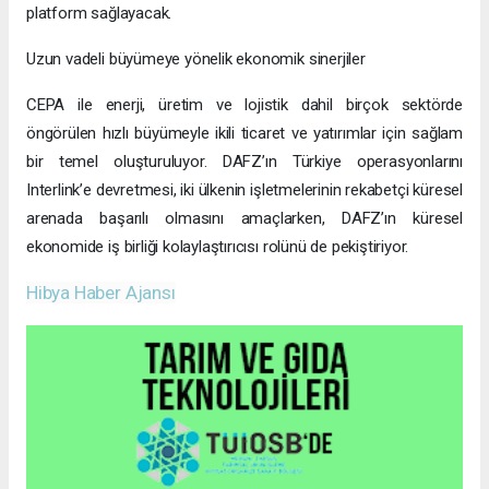
platform sağlayacak.
Uzun vadeli büyümeye yönelik ekonomik sinerjiler
CEPA ile enerji, üretim ve lojistik dahil birçok sektörde
öngörülen hızlı büyümeyle ikili ticaret ve yatırımlar için sağlam
bir temel oluşturuluyor. DAFZ’ın Türkiye operasyonlarını
Interlink’e devretmesi, iki ülkenin işletmelerinin rekabetçi küresel
arenada başarılı olmasını amaçlarken, DAFZ’ın küresel
ekonomide iş birliği kolaylaştırıcısı rolünü de pekiştiriyor.
Hibya Haber Ajansı