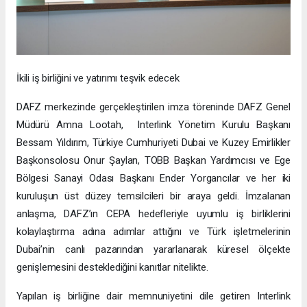
İkili iş birliğini ve yatırımı teşvik edecek
DAFZ merkezinde gerçekleştirilen imza töreninde DAFZ Genel
Müdürü Amna Lootah, Interlink Yönetim Kurulu Başkanı
Bessam Yıldırım, Türkiye Cumhuriyeti Dubai ve Kuzey Emirlikler
Başkonsolosu Onur Şaylan, TOBB Başkan Yardımcısı ve Ege
Bölgesi Sanayi Odası Başkanı Ender Yorgancılar ve her iki
kuruluşun üst düzey temsilcileri bir araya geldi. İmzalanan
anlaşma, DAFZ’ın CEPA hedefleriyle uyumlu iş birliklerini
kolaylaştırma adına adımlar attığını ve Türk işletmelerinin
Dubai’nin canlı pazarından yararlanarak küresel ölçekte
genişlemesini desteklediğini kanıtlar nitelikte.
Yapılan iş birliğine dair memnuniyetini dile getiren Interlink