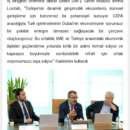
İş birliğinin önemine dikkat çeken DAFZ Genel Müdürü Amna
Lootah, “Türkiye’nin dinamik girişimcilik ekosistemi, küresel
genişleme için benzersiz bir potansiyel sunuyor. CEPA
aracılığıyla Türk işletmelerinin Dubai’nin ekonomisine sorunsuz
bir şekilde entegre olmasını sağlayacak bir çerçeve
oluşturuyoruz. Bu ortaklık, BAE ve Türkiye arasındaki ekonomik
ilişkileri güçlendirme yolunda kritik bir adımı temsil ediyor ve
kapsayıcı büyümeyle sürdürülebilir refah için ortak
vizyonumuzu inşa ediyor.” ifadelerini kullandı.