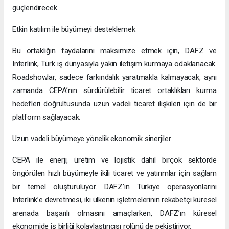
güçlendirecek.
Etkin katılım ile büyümeyi desteklemek
Bu ortaklığın faydalarını maksimize etmek için, DAFZ ve
Interlink, Türk iş dünyasıyla yakın iletişim kurmaya odaklanacak.
Roadshowlar, sadece farkındalık yaratmakla kalmayacak, aynı
zamanda CEPA’nın sürdürülebilir ticaret ortaklıkları kurma
hedefleri doğrultusunda uzun vadeli ticaret ilişkileri için de bir
platform sağlayacak.
Uzun vadeli büyümeye yönelik ekonomik sinerjiler
CEPA ile enerji, üretim ve lojistik dahil birçok sektörde
öngörülen hızlı büyümeyle ikili ticaret ve yatırımlar için sağlam
bir temel oluşturuluyor. DAFZ’ın Türkiye operasyonlarını
Interlink’e devretmesi, iki ülkenin işletmelerinin rekabetçi küresel
arenada başarılı olmasını amaçlarken, DAFZ’ın küresel
ekonomide iş birliği kolaylaştırıcısı rolünü de pekiştiriyor.