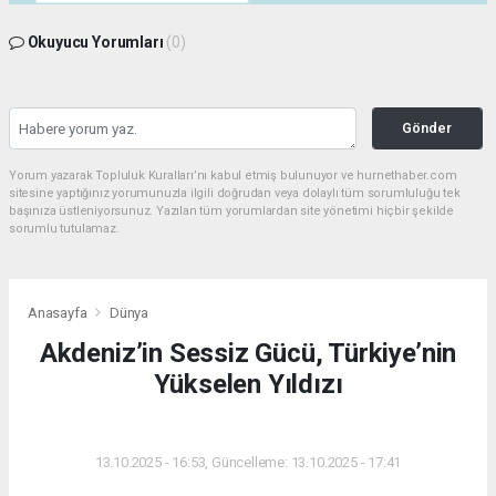
Okuyucu Yorumları
(0)
Gönder
Yorum yazarak Topluluk Kuralları’nı kabul etmiş bulunuyor ve hurnethaber.com
sitesine yaptığınız yorumunuzla ilgili doğrudan veya dolaylı tüm sorumluluğu tek
başınıza üstleniyorsunuz. Yazılan tüm yorumlardan site yönetimi hiçbir şekilde
sorumlu tutulamaz.
Anasayfa
Dünya
Akdeniz’in Sessiz Gücü, Türkiye’nin
Yükselen Yıldızı
DÜNYA
13.10.2025 - 16:53, Güncelleme: 13.10.2025 - 17:41