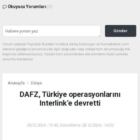
Okuyucu Yorumları
(0)
Gönder
Yorum yazarak Topluluk Kuralları’nı kabul etmiş bulunuyor ve hurnethaber.com
sitesine yaptığınız yorumunuzla ilgili doğrudan veya dolaylı tüm sorumluluğu tek
başınıza üstleniyorsunuz. Yazılan tüm yorumlardan site yönetimi hiçbir şekilde
sorumlu tutulamaz.
Anasayfa
Dünya
DAFZ, Türkiye operasyonlarını
Interlink’e devretti
DÜNYA
28.12.2024 - 13:40, Güncelleme: 28.12.2024 - 14:25