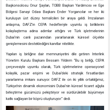
Başkonsolosu Onur Şaylan, TOBB Başkan Yardımcısı ve Ege
Bölgesi Sanayi Odası Başkanı Ender Yorgancılar ve her iki
kuruluşun üst düzey temsilcileri bir araya geldi. İmzalanan
anlaşma, DAFZ’ın CEPA hedefleriyle uyumlu iş birliklerini
kolaylaştırma adına adımlar attığını ve Türk işletmelerinin
Dubai’nin canlı pazarından yararlanarak küresel ölçekte
genişlemesini desteklediğini kanıtlar nitelikte.
Yapılan iş birliğine dair memnuniyetini dile getiren Interlink
Yönetim Kurulu Başkanı Bessam Yıldırım “Bu iş birliği, CEPA
çerçevesiyle uyumlu olarak, Türk işletmelerine operasyonel
kolaylık, pazar erişimi ve Dubai’deki stratejik fırsatlardan
yararlanma imkanı sunuyor. DAFZ ile on iki yıllık ortaklığımız,
Türkiye’nin dinamik ekonomisini Dubai’nin küresel ticaret ağıyla
birleştirme gücümüzü pekiştiriyor ve sürdürülebilir büyümeye
katkı sağlayan bir köprü oluşturuyor.” dedi.