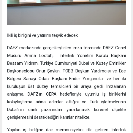
İkili iş birliğini ve yatırımı teşvik edecek
DAFZ merkezinde gerçekleştirilen imza töreninde DAFZ Genel
Müdürü Amna Lootah, Interlink Yönetim Kurulu Başkanı
Bessam Yıldırım, Türkiye Cumhuriyeti Dubai ve Kuzey Emirlikler
Başkonsolosu Onur Şaylan, TOBB Başkan Yardımcısı ve Ege
Bölgesi Sanayi Odası Başkanı Ender Yorgancılar ve her iki
kuruluşun üst düzey temsilcileri bir araya geldi. İmzalanan
anlaşma, DAFZ’ın CEPA hedefleriyle uyumlu iş birliklerini
kolaylaştırma adına adımlar attığını ve Türk işletmelerinin
Dubai’nin canlı pazarından yararlanarak küresel ölçekte
genişlemesini desteklediğini kanıtlar nitelikte.
Yapılan iş birliğine dair memnuniyetini dile getiren Interlink