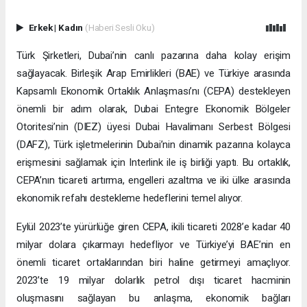
Erkek
|
Kadın
(Haberi Sesli Oku)
Türk Şirketleri, Dubai’nin canlı pazarına daha kolay erişim
sağlayacak. Birleşik Arap Emirlikleri (BAE) ve Türkiye arasında
Kapsamlı Ekonomik Ortaklık Anlaşması’nı (CEPA) destekleyen
önemli bir adım olarak, Dubai Entegre Ekonomik Bölgeler
Otoritesi’nin (DIEZ) üyesi Dubai Havalimanı Serbest Bölgesi
(DAFZ), Türk işletmelerinin Dubai’nin dinamik pazarına kolayca
erişmesini sağlamak için Interlink ile iş birliği yaptı. Bu ortaklık,
CEPA’nın ticareti artırma, engelleri azaltma ve iki ülke arasında
ekonomik refahı destekleme hedeflerini temel alıyor.
Eylül 2023’te yürürlüğe giren CEPA, ikili ticareti 2028’e kadar 40
milyar dolara çıkarmayı hedefliyor ve Türkiye’yi BAE’nin en
önemli ticaret ortaklarından biri haline getirmeyi amaçlıyor.
2023’te 19 milyar dolarlık petrol dışı ticaret hacminin
oluşmasını sağlayan bu anlaşma, ekonomik bağları