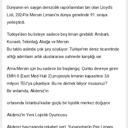
Dünyanın en saygın denizcilik raporlarından biri olan Lloyd’s
List, 2024’te Mersin Limanı’nı dünya genelinde 91. sıraya
yerleştirdi.
Türkiye’den bu listeye sadece beş liman girebildi: Ambarlı,
Kocaeli, Tekirdağ, Aliağa ve Mersin.
Bu tablo aslında çok şey söylüyor: Türkiye’nin deniz ticaretinde
attığı adımların artık uluslararası sahnede karşılığı var.
Ama Mersin için bu sadece bir başlangıç. Çünkü devreye giren
EMH-II (East Med Hub 2) projesiyle limanın kapasitesi 3,6
milyon TEU’ya çıkarılıyor. Bu ne demek biliyor musunuz?
Bir anlamda, Akdeniz’in
ortasında İstanbul kadar güçlü bir lojistik merkez doğuyor.
Akdeniz’in Yeni Lojistik Oyuncusu
Akdeniz havzasında rekabet sert. Yunanistan’ın Pire Limanı,