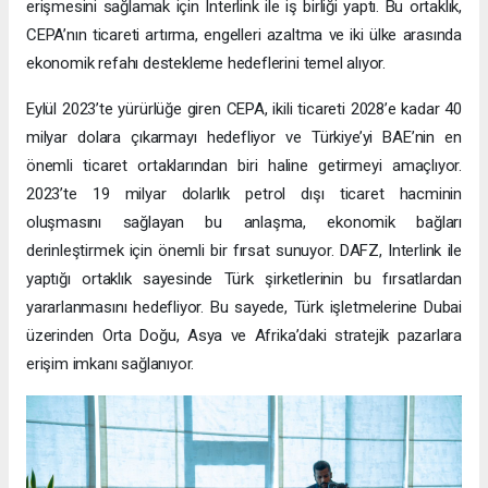
erişmesini sağlamak için Interlink ile iş birliği yaptı. Bu ortaklık,
CEPA’nın ticareti artırma, engelleri azaltma ve iki ülke arasında
ekonomik refahı destekleme hedeflerini temel alıyor.
Eylül 2023’te yürürlüğe giren CEPA, ikili ticareti 2028’e kadar 40
milyar dolara çıkarmayı hedefliyor ve Türkiye’yi BAE’nin en
önemli ticaret ortaklarından biri haline getirmeyi amaçlıyor.
2023’te 19 milyar dolarlık petrol dışı ticaret hacminin
oluşmasını sağlayan bu anlaşma, ekonomik bağları
derinleştirmek için önemli bir fırsat sunuyor. DAFZ, Interlink ile
yaptığı ortaklık sayesinde Türk şirketlerinin bu fırsatlardan
yararlanmasını hedefliyor. Bu sayede, Türk işletmelerine Dubai
üzerinden Orta Doğu, Asya ve Afrika’daki stratejik pazarlara
erişim imkanı sağlanıyor.