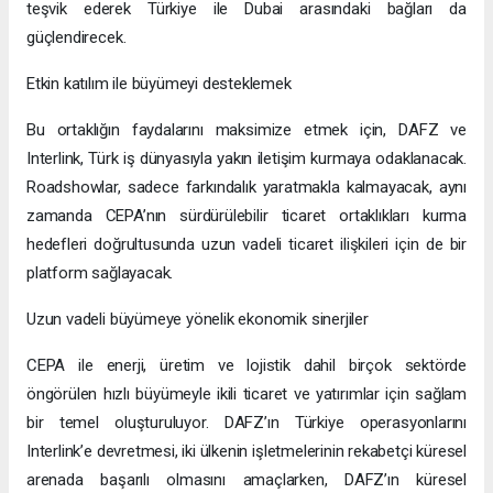
teşvik ederek Türkiye ile Dubai arasındaki bağları da
güçlendirecek.
Etkin katılım ile büyümeyi desteklemek
Bu ortaklığın faydalarını maksimize etmek için, DAFZ ve
Interlink, Türk iş dünyasıyla yakın iletişim kurmaya odaklanacak.
Roadshowlar, sadece farkındalık yaratmakla kalmayacak, aynı
zamanda CEPA’nın sürdürülebilir ticaret ortaklıkları kurma
hedefleri doğrultusunda uzun vadeli ticaret ilişkileri için de bir
platform sağlayacak.
Uzun vadeli büyümeye yönelik ekonomik sinerjiler
CEPA ile enerji, üretim ve lojistik dahil birçok sektörde
öngörülen hızlı büyümeyle ikili ticaret ve yatırımlar için sağlam
bir temel oluşturuluyor. DAFZ’ın Türkiye operasyonlarını
Interlink’e devretmesi, iki ülkenin işletmelerinin rekabetçi küresel
arenada başarılı olmasını amaçlarken, DAFZ’ın küresel