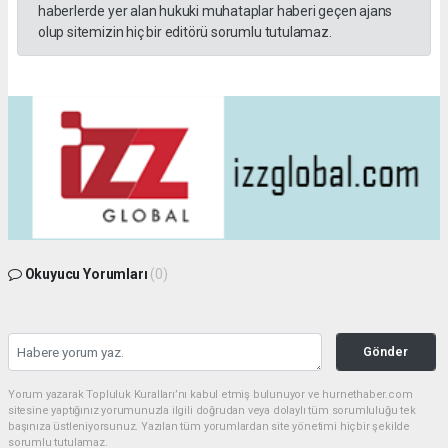
haberlerde yer alan hukuki muhataplar haberi geçen ajans
olup sitemizin hiç bir editörü sorumlu tutulamaz.
Okuyucu Yorumları
(0)
Gönder
Yorum yazarak Topluluk Kuralları’nı kabul etmiş bulunuyor ve hurnethaber.com
sitesine yaptığınız yorumunuzla ilgili doğrudan veya dolaylı tüm sorumluluğu tek
başınıza üstleniyorsunuz. Yazılan tüm yorumlardan site yönetimi hiçbir şekilde
sorumlu tutulamaz.