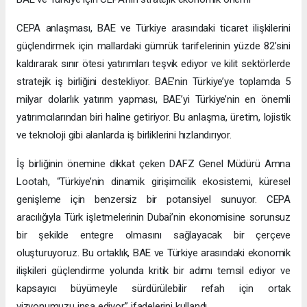
CEPA anlaşması, BAE ve Türkiye arasındaki ticaret ilişkilerini
güçlendirmek için mallardaki gümrük tarifelerinin yüzde 82’sini
kaldırarak sınır ötesi yatırımları teşvik ediyor ve kilit sektörlerde
stratejik iş birliğini destekliyor. BAE’nin Türkiye’ye toplamda 5
milyar dolarlık yatırım yapması, BAE’yi Türkiye’nin en önemli
yatırımcılarından biri haline getiriyor. Bu anlaşma, üretim, lojistik
ve teknoloji gibi alanlarda iş birliklerini hızlandırıyor.
İş birliğinin önemine dikkat çeken DAFZ Genel Müdürü Amna
Lootah, “Türkiye’nin dinamik girişimcilik ekosistemi, küresel
genişleme için benzersiz bir potansiyel sunuyor. CEPA
aracılığıyla Türk işletmelerinin Dubai’nin ekonomisine sorunsuz
bir şekilde entegre olmasını sağlayacak bir çerçeve
oluşturuyoruz. Bu ortaklık, BAE ve Türkiye arasındaki ekonomik
ilişkileri güçlendirme yolunda kritik bir adımı temsil ediyor ve
kapsayıcı büyümeyle sürdürülebilir refah için ortak
vizyonumuzu inşa ediyor.” ifadelerini kullandı.