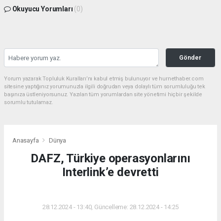
Okuyucu Yorumları
(0)
Gönder
Yorum yazarak Topluluk Kuralları’nı kabul etmiş bulunuyor ve hurnethaber.com
sitesine yaptığınız yorumunuzla ilgili doğrudan veya dolaylı tüm sorumluluğu tek
başınıza üstleniyorsunuz. Yazılan tüm yorumlardan site yönetimi hiçbir şekilde
sorumlu tutulamaz.
Anasayfa
Dünya
DAFZ, Türkiye operasyonlarını
Interlink’e devretti
DÜNYA
28.12.2024 - 13:40, Güncelleme: 28.12.2024 - 14:25