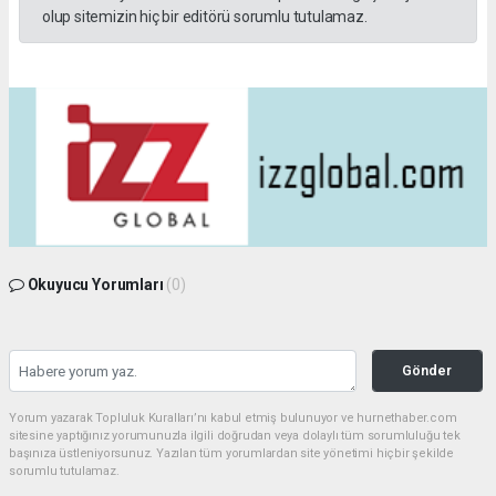
olup sitemizin hiç bir editörü sorumlu tutulamaz.
Okuyucu Yorumları
(0)
Gönder
Yorum yazarak Topluluk Kuralları’nı kabul etmiş bulunuyor ve hurnethaber.com
sitesine yaptığınız yorumunuzla ilgili doğrudan veya dolaylı tüm sorumluluğu tek
başınıza üstleniyorsunuz. Yazılan tüm yorumlardan site yönetimi hiçbir şekilde
sorumlu tutulamaz.