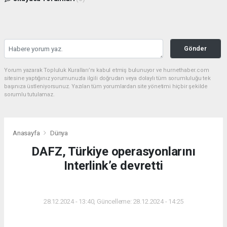
Gönder
Yorum yazarak Topluluk Kuralları’nı kabul etmiş bulunuyor ve hurnethaber.com
sitesine yaptığınız yorumunuzla ilgili doğrudan veya dolaylı tüm sorumluluğu tek
başınıza üstleniyorsunuz. Yazılan tüm yorumlardan site yönetimi hiçbir şekilde
sorumlu tutulamaz.
Anasayfa
Dünya
DAFZ, Türkiye operasyonlarını
Interlink’e devretti
DÜNYA
28.12.2024 - 13:40, Güncelleme: 28.12.2024 - 14:25