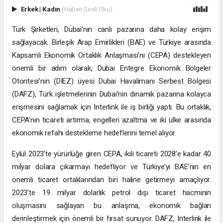
Erkek
|
Kadın
(Haberi Sesli Oku)
Türk Şirketleri, Dubai’nin canlı pazarına daha kolay erişim
sağlayacak. Birleşik Arap Emirlikleri (BAE) ve Türkiye arasında
Kapsamlı Ekonomik Ortaklık Anlaşması’nı (CEPA) destekleyen
önemli bir adım olarak, Dubai Entegre Ekonomik Bölgeler
Otoritesi’nin (DIEZ) üyesi Dubai Havalimanı Serbest Bölgesi
(DAFZ), Türk işletmelerinin Dubai’nin dinamik pazarına kolayca
erişmesini sağlamak için Interlink ile iş birliği yaptı. Bu ortaklık,
CEPA’nın ticareti artırma, engelleri azaltma ve iki ülke arasında
ekonomik refahı destekleme hedeflerini temel alıyor.
Eylül 2023’te yürürlüğe giren CEPA, ikili ticareti 2028’e kadar 40
milyar dolara çıkarmayı hedefliyor ve Türkiye’yi BAE’nin en
önemli ticaret ortaklarından biri haline getirmeyi amaçlıyor.
2023’te 19 milyar dolarlık petrol dışı ticaret hacminin
oluşmasını sağlayan bu anlaşma, ekonomik bağları
derinleştirmek için önemli bir fırsat sunuyor. DAFZ, Interlink ile