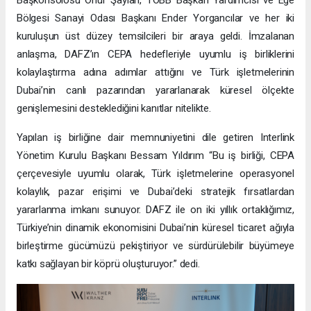
Bölgesi Sanayi Odası Başkanı Ender Yorgancılar ve her iki
kuruluşun üst düzey temsilcileri bir araya geldi. İmzalanan
anlaşma, DAFZ’ın CEPA hedefleriyle uyumlu iş birliklerini
kolaylaştırma adına adımlar attığını ve Türk işletmelerinin
Dubai’nin canlı pazarından yararlanarak küresel ölçekte
genişlemesini desteklediğini kanıtlar nitelikte.
Yapılan iş birliğine dair memnuniyetini dile getiren Interlink
Yönetim Kurulu Başkanı Bessam Yıldırım “Bu iş birliği, CEPA
çerçevesiyle uyumlu olarak, Türk işletmelerine operasyonel
kolaylık, pazar erişimi ve Dubai’deki stratejik fırsatlardan
yararlanma imkanı sunuyor. DAFZ ile on iki yıllık ortaklığımız,
Türkiye’nin dinamik ekonomisini Dubai’nin küresel ticaret ağıyla
birleştirme gücümüzü pekiştiriyor ve sürdürülebilir büyümeye
katkı sağlayan bir köprü oluşturuyor.” dedi.