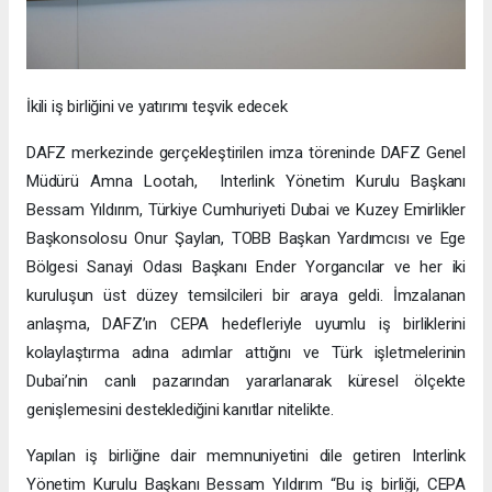
İkili iş birliğini ve yatırımı teşvik edecek
DAFZ merkezinde gerçekleştirilen imza töreninde DAFZ Genel
Müdürü Amna Lootah, Interlink Yönetim Kurulu Başkanı
Bessam Yıldırım, Türkiye Cumhuriyeti Dubai ve Kuzey Emirlikler
Başkonsolosu Onur Şaylan, TOBB Başkan Yardımcısı ve Ege
Bölgesi Sanayi Odası Başkanı Ender Yorgancılar ve her iki
kuruluşun üst düzey temsilcileri bir araya geldi. İmzalanan
anlaşma, DAFZ’ın CEPA hedefleriyle uyumlu iş birliklerini
kolaylaştırma adına adımlar attığını ve Türk işletmelerinin
Dubai’nin canlı pazarından yararlanarak küresel ölçekte
genişlemesini desteklediğini kanıtlar nitelikte.
Yapılan iş birliğine dair memnuniyetini dile getiren Interlink
Yönetim Kurulu Başkanı Bessam Yıldırım “Bu iş birliği, CEPA