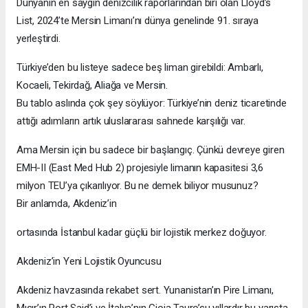
Dünyanın en saygın denizcilik raporlarından biri olan Lloyd’s
List, 2024’te Mersin Limanı’nı dünya genelinde 91. sıraya
yerleştirdi.
Türkiye’den bu listeye sadece beş liman girebildi: Ambarlı,
Kocaeli, Tekirdağ, Aliağa ve Mersin.
Bu tablo aslında çok şey söylüyor: Türkiye’nin deniz ticaretinde
attığı adımların artık uluslararası sahnede karşılığı var.
Ama Mersin için bu sadece bir başlangıç. Çünkü devreye giren
EMH-II (East Med Hub 2) projesiyle limanın kapasitesi 3,6
milyon TEU’ya çıkarılıyor. Bu ne demek biliyor musunuz?
Bir anlamda, Akdeniz’in
ortasında İstanbul kadar güçlü bir lojistik merkez doğuyor.
Akdeniz’in Yeni Lojistik Oyuncusu
Akdeniz havzasında rekabet sert. Yunanistan’ın Pire Limanı,