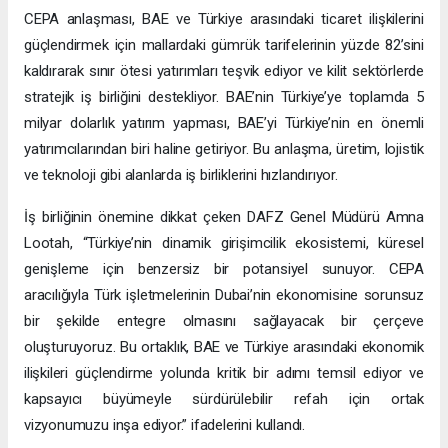
CEPA anlaşması, BAE ve Türkiye arasındaki ticaret ilişkilerini
güçlendirmek için mallardaki gümrük tarifelerinin yüzde 82’sini
kaldırarak sınır ötesi yatırımları teşvik ediyor ve kilit sektörlerde
stratejik iş birliğini destekliyor. BAE’nin Türkiye’ye toplamda 5
milyar dolarlık yatırım yapması, BAE’yi Türkiye’nin en önemli
yatırımcılarından biri haline getiriyor. Bu anlaşma, üretim, lojistik
ve teknoloji gibi alanlarda iş birliklerini hızlandırıyor.
İş birliğinin önemine dikkat çeken DAFZ Genel Müdürü Amna
Lootah, “Türkiye’nin dinamik girişimcilik ekosistemi, küresel
genişleme için benzersiz bir potansiyel sunuyor. CEPA
aracılığıyla Türk işletmelerinin Dubai’nin ekonomisine sorunsuz
bir şekilde entegre olmasını sağlayacak bir çerçeve
oluşturuyoruz. Bu ortaklık, BAE ve Türkiye arasındaki ekonomik
ilişkileri güçlendirme yolunda kritik bir adımı temsil ediyor ve
kapsayıcı büyümeyle sürdürülebilir refah için ortak
vizyonumuzu inşa ediyor.” ifadelerini kullandı.