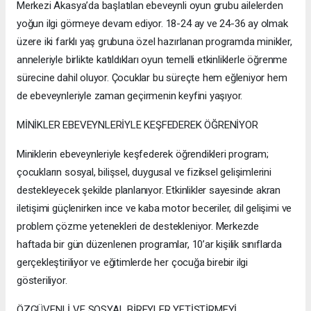
Merkezi Akasya’da başlatılan ebeveynli oyun grubu ailelerden
yoğun ilgi görmeye devam ediyor. 18-24 ay ve 24-36 ay olmak
üzere iki farklı yaş grubuna özel hazırlanan programda minikler,
anneleriyle birlikte katıldıkları oyun temelli etkinliklerle öğrenme
sürecine dahil oluyor. Çocuklar bu süreçte hem eğleniyor hem
de ebeveynleriyle zaman geçirmenin keyfini yaşıyor.
MİNİKLER EBEVEYNLERİYLE KEŞFEDEREK ÖĞRENİYOR
Miniklerin ebeveynleriyle keşfederek öğrendikleri program;
çocukların sosyal, bilişsel, duygusal ve fiziksel gelişimlerini
destekleyecek şekilde planlanıyor. Etkinlikler sayesinde akran
iletişimi güçlenirken ince ve kaba motor beceriler, dil gelişimi ve
problem çözme yetenekleri de destekleniyor. Merkezde
haftada bir gün düzenlenen programlar, 10’ar kişilik sınıflarda
gerçekleştiriliyor ve eğitimlerde her çocuğa birebir ilgi
gösteriliyor.
ÖZGÜVENLİ VE SOSYAL BİREYLER YETİŞTİRMEYİ