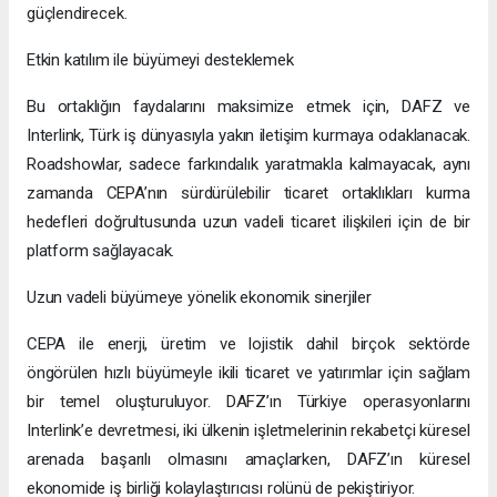
güçlendirecek.
Etkin katılım ile büyümeyi desteklemek
Bu ortaklığın faydalarını maksimize etmek için, DAFZ ve
Interlink, Türk iş dünyasıyla yakın iletişim kurmaya odaklanacak.
Roadshowlar, sadece farkındalık yaratmakla kalmayacak, aynı
zamanda CEPA’nın sürdürülebilir ticaret ortaklıkları kurma
hedefleri doğrultusunda uzun vadeli ticaret ilişkileri için de bir
platform sağlayacak.
Uzun vadeli büyümeye yönelik ekonomik sinerjiler
CEPA ile enerji, üretim ve lojistik dahil birçok sektörde
öngörülen hızlı büyümeyle ikili ticaret ve yatırımlar için sağlam
bir temel oluşturuluyor. DAFZ’ın Türkiye operasyonlarını
Interlink’e devretmesi, iki ülkenin işletmelerinin rekabetçi küresel
arenada başarılı olmasını amaçlarken, DAFZ’ın küresel
ekonomide iş birliği kolaylaştırıcısı rolünü de pekiştiriyor.