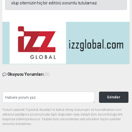
olup sitemizin hiç bir editörü sorumlu tutulamaz.
Okuyucu Yorumları
(0)
Gönder
Yorum yazarak Topluluk Kuralları’nı kabul etmiş bulunuyor ve hurnethaber.com
sitesine yaptığınız yorumunuzla ilgili doğrudan veya dolaylı tüm sorumluluğu tek
başınıza üstleniyorsunuz. Yazılan tüm yorumlardan site yönetimi hiçbir şekilde
sorumlu tutulamaz.