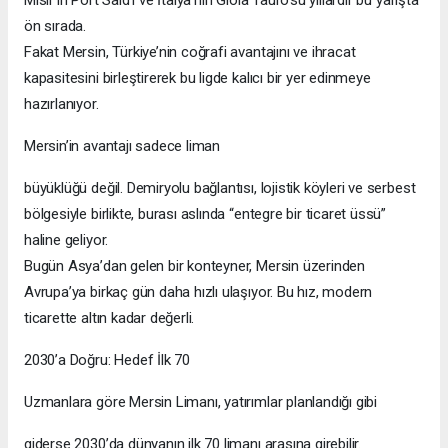
Mısır’ın Port Said’i ve İtalya’nın Gioia Tauro’su yıllardır bu yarışta
ön sırada.
Fakat Mersin, Türkiye’nin coğrafi avantajını ve ihracat
kapasitesini birleştirerek bu ligde kalıcı bir yer edinmeye
hazırlanıyor.
Mersin’in avantajı sadece liman
büyüklüğü değil. Demiryolu bağlantısı, lojistik köyleri ve serbest
bölgesiyle birlikte, burası aslında “entegre bir ticaret üssü”
haline geliyor.
Bugün Asya’dan gelen bir konteyner, Mersin üzerinden
Avrupa’ya birkaç gün daha hızlı ulaşıyor. Bu hız, modern
ticarette altın kadar değerli.
2030’a Doğru: Hedef İlk 70
Uzmanlara göre Mersin Limanı, yatırımlar planlandığı gibi
giderse 2030’da dünyanın ilk 70 limanı arasına girebilir.