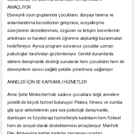
AMAÇLIYOR
Ebeveynli oyun gruplarında çocukların; dünyayı tanıma ve
anlamlandırma becerilerinin gelişmesi, sosyalleşme
süreçlerinin desteklenmesi, özgüven ve iletişim becerilerinin
artırılması ve hareket ederek öğrenme alışkanlığı kazanmaları
hedefleniyor. Ayrıca program süresince çocuklar uzman
psikologlar tarafından gözlemleniyor. Gerekli durumlarda
ailelere danışmanlık desteği sunularak hem çocukların hem de
ebeveynlerin süreci sağlıklı şekilde yönetmesi sağlanıyor.
ANNELER İÇİN DE KAPSAMLI HİZMETLER
Anne Şehir Merkezleri’nde sadece çocuklara değil, annelere
yönelik de birçok hizmet bulunuyor. Pilates, fitness ve zumba
gibi spor aktivitelerinin yanı sıra psikolojik danışmanlık,
diyetisyen ve fizyoterapi hizmetleriyle kadınların hem fiziksel
hem de sosyal olarak desteklenmesi amaçlanıyor. Marifetli
Eller Atölyesi’ne katılan kadınlar, tamamen ücretsiz