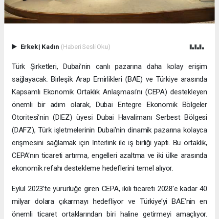
Erkek
|
Kadın
(Haberi Sesli Oku)
Türk Şirketleri, Dubai’nin canlı pazarına daha kolay erişim
sağlayacak. Birleşik Arap Emirlikleri (BAE) ve Türkiye arasında
Kapsamlı Ekonomik Ortaklık Anlaşması’nı (CEPA) destekleyen
önemli bir adım olarak, Dubai Entegre Ekonomik Bölgeler
Otoritesi’nin (DIEZ) üyesi Dubai Havalimanı Serbest Bölgesi
(DAFZ), Türk işletmelerinin Dubai’nin dinamik pazarına kolayca
erişmesini sağlamak için Interlink ile iş birliği yaptı. Bu ortaklık,
CEPA’nın ticareti artırma, engelleri azaltma ve iki ülke arasında
ekonomik refahı destekleme hedeflerini temel alıyor.
Eylül 2023’te yürürlüğe giren CEPA, ikili ticareti 2028’e kadar 40
milyar dolara çıkarmayı hedefliyor ve Türkiye’yi BAE’nin en
önemli ticaret ortaklarından biri haline getirmeyi amaçlıyor.