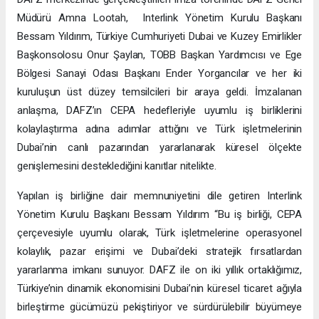
Müdürü Amna Lootah, Interlink Yönetim Kurulu Başkanı
Bessam Yıldırım, Türkiye Cumhuriyeti Dubai ve Kuzey Emirlikler
Başkonsolosu Onur Şaylan, TOBB Başkan Yardımcısı ve Ege
Bölgesi Sanayi Odası Başkanı Ender Yorgancılar ve her iki
kuruluşun üst düzey temsilcileri bir araya geldi. İmzalanan
anlaşma, DAFZ’ın CEPA hedefleriyle uyumlu iş birliklerini
kolaylaştırma adına adımlar attığını ve Türk işletmelerinin
Dubai’nin canlı pazarından yararlanarak küresel ölçekte
genişlemesini desteklediğini kanıtlar nitelikte.
Yapılan iş birliğine dair memnuniyetini dile getiren Interlink
Yönetim Kurulu Başkanı Bessam Yıldırım “Bu iş birliği, CEPA
çerçevesiyle uyumlu olarak, Türk işletmelerine operasyonel
kolaylık, pazar erişimi ve Dubai’deki stratejik fırsatlardan
yararlanma imkanı sunuyor. DAFZ ile on iki yıllık ortaklığımız,
Türkiye’nin dinamik ekonomisini Dubai’nin küresel ticaret ağıyla
birleştirme gücümüzü pekiştiriyor ve sürdürülebilir büyümeye