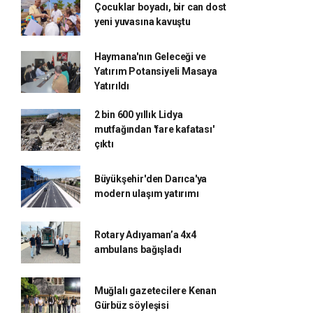
Çocuklar boyadı, bir can dost
yeni yuvasına kavuştu
Haymana'nın Geleceği ve
Yatırım Potansiyeli Masaya
Yatırıldı
2 bin 600 yıllık Lidya
mutfağından 'fare kafatası'
çıktı
Büyükşehir'den Darıca'ya
modern ulaşım yatırımı
Rotary Adıyaman’a 4x4
ambulans bağışladı
Muğlalı gazetecilere Kenan
Gürbüz söyleşisi