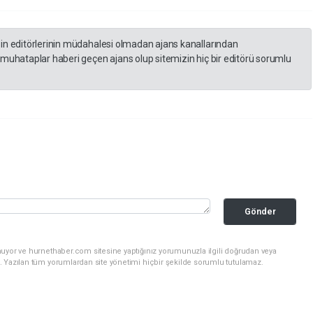
zin editörlerinin müdahalesi olmadan ajans kanallarından
 muhataplar haberi geçen ajans olup sitemizin hiç bir editörü sorumlu
Gönder
nuyor ve hurnethaber.com sitesine yaptığınız yorumunuzla ilgili doğrudan veya
. Yazılan tüm yorumlardan site yönetimi hiçbir şekilde sorumlu tutulamaz.