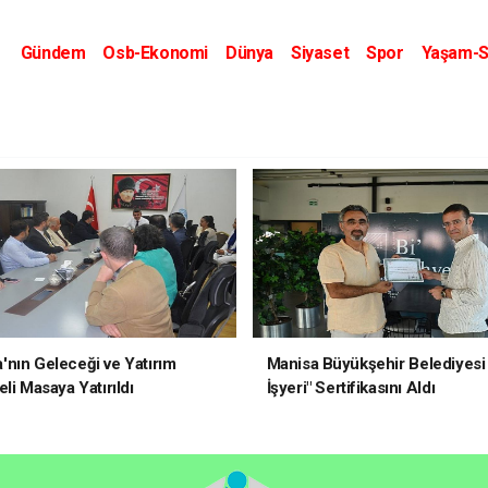
Gündem
Osb-Ekonomi
Dünya
Siyaset
Spor
Yaşam-S
Kripto Dünyası
Kültür-Sanat
Eğitim
nın Geleceği ve Yatırım
Manisa Büyükşehir Belediyesi 
li Masaya Yatırıldı
İşyeri" Sertifikasını Aldı