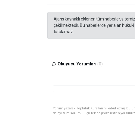
Ajans kaynaklı eklenen tüm haberler, sitemi
çekilmektedir. Bu haberlerde yer alan hukuki
tutulamaz.
Okuyucu Yorumları
(0)
Yorum yazarak Topluluk Kuralları’nı kabul etmiş bulu
dolaylı tüm sorumluluğu tek başınıza üstleniyorsunuz