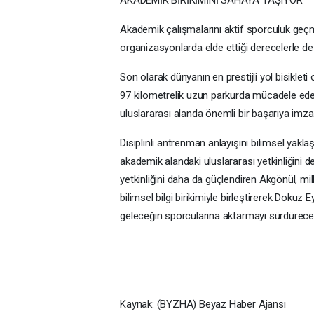
Akademik çalışmalarını aktif sporculuk geçmi
organizasyonlarda elde ettiği derecelerle de 
Son olarak dünyanın en prestijli yol bisikle
97 kilometrelik uzun parkurda mücadele eden
uluslararası alanda önemli bir başarıya imza 
Disiplinli antrenman anlayışını bilimsel yaklaş
akademik alandaki uluslararası yetkinliğini d
yetkinliğini daha da güçlendiren Akgönül, mi
bilimsel bilgi birikimiyle birleştirerek Dokuz 
geleceğin sporcularına aktarmayı sürdürece
Kaynak: (BYZHA) Beyaz Haber Ajansı