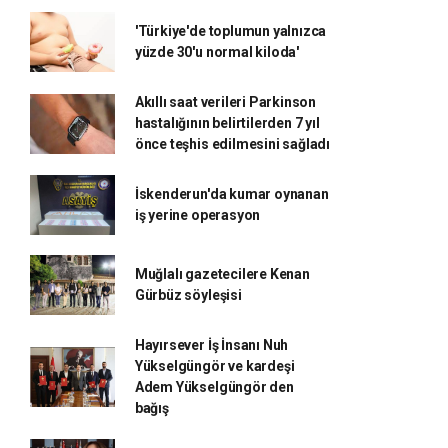
'Türkiye'de toplumun yalnızca
yüzde 30'u normal kiloda'
Akıllı saat verileri Parkinson
hastalığının belirtilerden 7 yıl
önce teşhis edilmesini sağladı
İskenderun'da kumar oynanan
iş yerine operasyon
Muğlalı gazetecilere Kenan
Gürbüz söyleşisi
Hayırsever İş İnsanı Nuh
Yükselgüngör ve kardeşi
Adem Yükselgüngör den
bağış