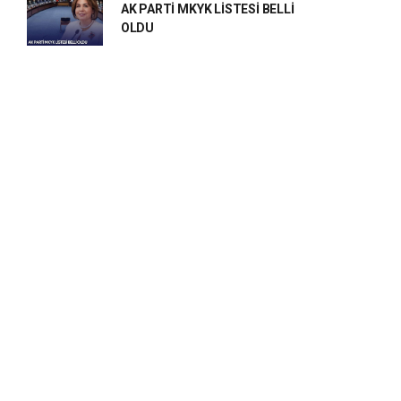
AK PARTİ MKYK LİSTESİ BELLİ
OLDU