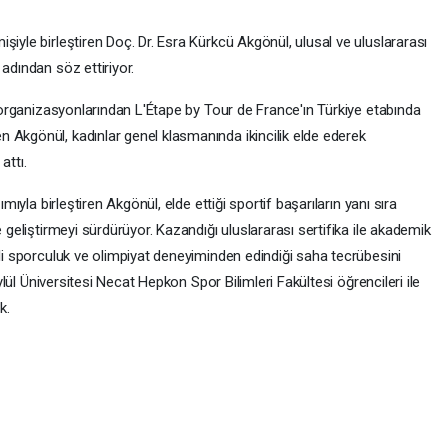
şiyle birleştiren Doç. Dr. Esra Kürkcü Akgönül, ulusal ve uluslararası
adından söz ettiriyor.
ti organizasyonlarından L'Étape by Tour de France'ın Türkiye etabında
 Akgönül, kadınlar genel klasmanında ikincilik elde ederek
attı.
ımıyla birleştiren Akgönül, elde ettiği sportif başarıların yanı sıra
e geliştirmeyi sürdürüyor. Kazandığı uluslararası sertifika ile akademik
lli sporculuk ve olimpiyat deneyiminden edindiği saha tecrübesini
Eylül Üniversitesi Necat Hepkon Spor Bilimleri Fakültesi öğrencileri ile
k.