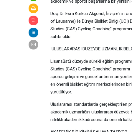
akademik ve sportif başarılarına bir yenisini 
Doç. Dr. Esra Kürkcü Akgönül, İsviçre'nin ö
of Lausanne) ile Dünya Bisiklet Birliği (UCI)
Studies (CAS) Cycling Coaching" programını 
sahibi oldu.
ULUSLARARASI DÜZEYDE UZMANLIK BEL
Lisansüstü düzeyde sürekli eğitim programı 
Studies (CAS) Cycling Coaching" programı, m
sporcu gelişimi ve güncel antrenman yönteml
en önemli bisiklet eğitim merkezlerinden biri
yürütülüyor.
Uluslararası standartlarda gerçekleştirilen
akademik uzmanlığını uluslararası düzeyde bel
nitelikli akademik kadrosuna da önemli katk
AKADEMİK BİRİKİMİNİ SAHAYA TAŞIYOR