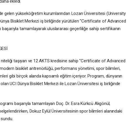
daha ekledi.
nde gelen yükseköğretim kurumlarından Lozan Üniversitesi (University
 Dünya Bisiklet Merkezi iş birliğinde yürütülen "Certificate of Advanced
başarıyla tamamlayarak uluslararası geçerliliğe sahip sertifikanın
GESİ
niteliği taşıyan ve 12 AKTS kredisine sahip "Certificate of Advanced
odern bisiklet antrenörlüğü, performans yönetimi, spor bilimleri,
eri gibi birçok alanda kapsamlı eğitim içeriyor. Program, dünyanın
 olan UCI Dünya Bisiklet Merkezi ile Lozan Üniversitesi iş birliğinde
 programı başarıyla tamamlayan Doç. Dr. Esra Kürkcü Akgönül,
gelendirirken, Dokuz Eylül Üniversitesinin spor bilimleri alanındaki
ı sundu.