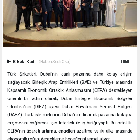
Erkek
|
Kadın
(Haberi Sesli Oku)
Türk Şirketleri, Dubai’nin canlı pazarına daha kolay erişim
sağlayacak. Birleşik Arap Emirlikleri (BAE) ve Türkiye arasında
Kapsamlı Ekonomik Ortaklık Anlaşması’nı (CEPA) destekleyen
önemli bir adım olarak, Dubai Entegre Ekonomik Bölgeler
Otoritesi’nin (DIEZ) üyesi Dubai Havalimanı Serbest Bölgesi
(DAFZ), Türk işletmelerinin Dubai’nin dinamik pazarına kolayca
erişmesini sağlamak için Interlink ile iş birliği yaptı. Bu ortaklık,
CEPA’nın ticareti artırma, engelleri azaltma ve iki ülke arasında
ekonomik refahı destekleme hedeflerini temel alıyor.