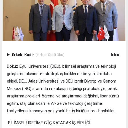
Erkek
|
Kadın
(Haberi Sesli Oku)
Dokuz Eylül Üniversitesi (DEÜ), bilimsel araştırma ve teknoloji
geliştirme alanındaki stratejik iş birliklerine bir yenisini daha
ekledi. DEÜ, Atlas Üniversitesi ve DEÜ İzmir Biyotıp ve Genom
Merkezi (İBG) arasında imzalanan iş birliği protokolüyle; ortak
araştırma projeleri, öğrenci ve araştırmacı değişimi, lisansüstü
eğitim, staj olanakları ile Ar-Ge ve teknoloji geliştirme
faaliyetlerini kapsayan çok yönlü bir iş birliği süreci başlatıldı.
BİLİMSEL ÜRETİME GÜÇ KATACAK İŞ BİRLİĞİ