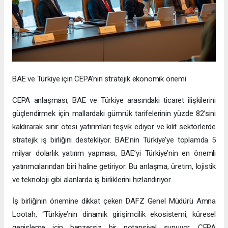
BAE ve Türkiye için CEPA’nın stratejik ekonomik önemi
CEPA anlaşması, BAE ve Türkiye arasındaki ticaret ilişkilerini
güçlendirmek için mallardaki gümrük tarifelerinin yüzde 82’sini
kaldırarak sınır ötesi yatırımları teşvik ediyor ve kilit sektörlerde
stratejik iş birliğini destekliyor. BAE’nin Türkiye’ye toplamda 5
milyar dolarlık yatırım yapması, BAE’yi Türkiye’nin en önemli
yatırımcılarından biri haline getiriyor. Bu anlaşma, üretim, lojistik
ve teknoloji gibi alanlarda iş birliklerini hızlandırıyor.
İş birliğinin önemine dikkat çeken DAFZ Genel Müdürü Amna
Lootah, “Türkiye’nin dinamik girişimcilik ekosistemi, küresel
genişleme için benzersiz bir potansiyel sunuyor. CEPA