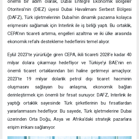
önemli bir adım olarak, Dubai Entegre Ekonomik Bölgeler
Otoritesi’nin (DIEZ) üyesi Dubai Havalimanı Serbest Bölgesi
(DAFZ), Türk işletmelerinin Dubai’nin dinamik pazarına kolayca
erişmesini sağlamak için Interlink ile iş birliği yaptı. Bu ortaklık,
CEPA’nın ticareti artırma, engelleri azaltma ve iki ülke arasında
ekonomik refahı destekleme hedeflerini temel alıyor.
Eylül 2023’te yürürlüğe giren CEPA, ikili ticareti 2028’e kadar 40
milyar dolara çıkarmayı hedefliyor ve Türkiye’yi BAE’nin en
önemli ticaret ortaklarından biri haline getirmeyi amaçlıyor.
2023’te 19 milyar dolarlık petrol dışı ticaret hacminin
oluşmasını sağlayan bu anlaşma, ekonomik bağları
derinleştirmek için önemli bir fırsat sunuyor. DAFZ, Interlink ile
yaptığı ortaklık sayesinde Türk şirketlerinin bu fırsatlardan
yararlanmasını hedefliyor. Bu sayede, Türk işletmelerine Dubai
üzerinden Orta Doğu, Asya ve Afrika’daki stratejik pazarlara
erişim imkanı sağlanıyor.