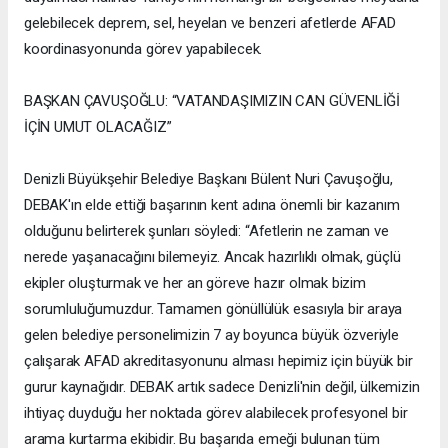
gelebilecek deprem, sel, heyelan ve benzeri afetlerde AFAD
koordinasyonunda görev yapabilecek.
BAŞKAN ÇAVUŞOĞLU: “VATANDAŞIMIZIN CAN GÜVENLİĞİ
İÇİN UMUT OLACAĞIZ”
Denizli Büyükşehir Belediye Başkanı Bülent Nuri Çavuşoğlu,
DEBAK'ın elde ettiği başarının kent adına önemli bir kazanım
olduğunu belirterek şunları söyledi: “Afetlerin ne zaman ve
nerede yaşanacağını bilemeyiz. Ancak hazırlıklı olmak, güçlü
ekipler oluşturmak ve her an göreve hazır olmak bizim
sorumluluğumuzdur. Tamamen gönüllülük esasıyla bir araya
gelen belediye personelimizin 7 ay boyunca büyük özveriyle
çalışarak AFAD akreditasyonunu alması hepimiz için büyük bir
gurur kaynağıdır. DEBAK artık sadece Denizli'nin değil, ülkemizin
ihtiyaç duyduğu her noktada görev alabilecek profesyonel bir
arama kurtarma ekibidir. Bu başarıda emeği bulunan tüm