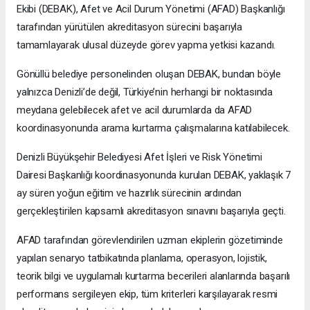
Ekibi (DEBAK), Afet ve Acil Durum Yönetimi (AFAD) Başkanlığı
tarafından yürütülen akreditasyon sürecini başarıyla
tamamlayarak ulusal düzeyde görev yapma yetkisi kazandı.
Gönüllü belediye personelinden oluşan DEBAK, bundan böyle
yalnızca Denizli’de değil, Türkiye’nin herhangi bir noktasında
meydana gelebilecek afet ve acil durumlarda da AFAD
koordinasyonunda arama kurtarma çalışmalarına katılabilecek.
Denizli Büyükşehir Belediyesi Afet İşleri ve Risk Yönetimi
Dairesi Başkanlığı koordinasyonunda kurulan DEBAK, yaklaşık 7
ay süren yoğun eğitim ve hazırlık sürecinin ardından
gerçekleştirilen kapsamlı akreditasyon sınavını başarıyla geçti.
AFAD tarafından görevlendirilen uzman ekiplerin gözetiminde
yapılan senaryo tatbikatında planlama, operasyon, lojistik,
teorik bilgi ve uygulamalı kurtarma becerileri alanlarında başarılı
performans sergileyen ekip, tüm kriterleri karşılayarak resmi