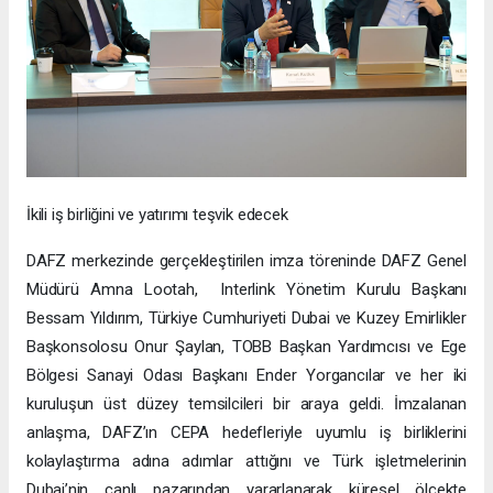
İkili iş birliğini ve yatırımı teşvik edecek
DAFZ merkezinde gerçekleştirilen imza töreninde DAFZ Genel
Müdürü Amna Lootah, Interlink Yönetim Kurulu Başkanı
Bessam Yıldırım, Türkiye Cumhuriyeti Dubai ve Kuzey Emirlikler
Başkonsolosu Onur Şaylan, TOBB Başkan Yardımcısı ve Ege
Bölgesi Sanayi Odası Başkanı Ender Yorgancılar ve her iki
kuruluşun üst düzey temsilcileri bir araya geldi. İmzalanan
anlaşma, DAFZ’ın CEPA hedefleriyle uyumlu iş birliklerini
kolaylaştırma adına adımlar attığını ve Türk işletmelerinin
Dubai’nin canlı pazarından yararlanarak küresel ölçekte