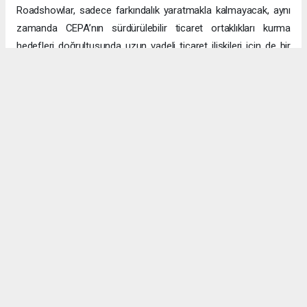
Roadshowlar, sadece farkındalık yaratmakla kalmayacak, aynı
zamanda CEPA’nın sürdürülebilir ticaret ortaklıkları kurma
hedefleri doğrultusunda uzun vadeli ticaret ilişkileri için de bir
platform sağlayacak.
Uzun vadeli büyümeye yönelik ekonomik sinerjiler
CEPA ile enerji, üretim ve lojistik dahil birçok sektörde
öngörülen hızlı büyümeyle ikili ticaret ve yatırımlar için sağlam
bir temel oluşturuluyor. DAFZ’ın Türkiye operasyonlarını
Interlink’e devretmesi, iki ülkenin işletmelerinin rekabetçi küresel
arenada başarılı olmasını amaçlarken, DAFZ’ın küresel
ekonomide iş birliği kolaylaştırıcısı rolünü de pekiştiriyor.
Hibya Haber Ajansı