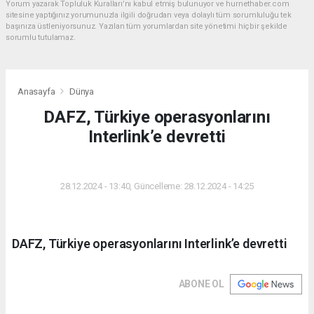
Yorum yazarak Topluluk Kuralları’nı kabul etmiş bulunuyor ve hurnethaber.com
sitesine yaptığınız yorumunuzla ilgili doğrudan veya dolaylı tüm sorumluluğu tek
başınıza üstleniyorsunuz. Yazılan tüm yorumlardan site yönetimi hiçbir şekilde
sorumlu tutulamaz.
Anasayfa
Dünya
DAFZ, Türkiye operasyonlarını
Interlink’e devretti
DÜNYA
28.12.2024 - 13:40, Güncelleme: 28.12.2024 - 14:25
DAFZ, Türkiye operasyonlarını Interlink’e devretti
ABONE OL