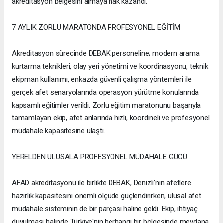
akreditasyon belgesini almaya hak kazandı.
7 AYLIK ZORLU MARATONDA PROFESYONEL EĞİTİM
Akreditasyon sürecinde DEBAK personeline; modern arama
kurtarma teknikleri, olay yeri yönetimi ve koordinasyonu, teknik
ekipman kullanımı, enkazda güvenli çalışma yöntemleri ile
gerçek afet senaryolarında operasyon yürütme konularında
kapsamlı eğitimler verildi. Zorlu eğitim maratonunu başarıyla
tamamlayan ekip, afet anlarında hızlı, koordineli ve profesyonel
müdahale kapasitesine ulaştı.
YERELDEN ULUSALA PROFESYONEL MÜDAHALE GÜCÜ
AFAD akreditasyonu ile birlikte DEBAK, Denizli'nin afetlere
hazırlık kapasitesini önemli ölçüde güçlendirirken, ulusal afet
müdahale sisteminin de bir parçası haline geldi. Ekip, ihtiyaç
duyulması halinde Türkiye'nin herhangi bir bölgesinde meydana